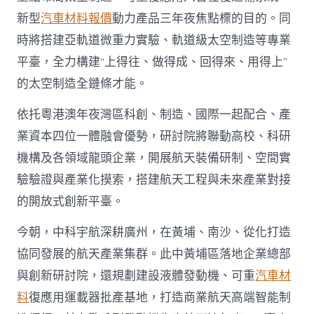
新型
汽車材料報價
動力產品三年夜焦點標的目的。同
時將搭建亞軌道微重力實驗、軌道級太空制造等專業
平臺，全力構建“上得往、做得成、回得來、用得上”
的太空制造全鏈條才能。
依托粵港澳年夜灣區科創、制造、國際一起配合、產
業資本四位一體融會優勢，研討院將聯動高校、科研
機構及各領域龍頭企業，開展航天裝備研制、空間實
驗驗證與產業化摸索，搭建航天工程與未來產業對接
的開放式創新平臺。
今朝，中科宇航深耕廣州，在黃埔、南沙、從化打造
協同發展的航天產業集群。此中黃埔區落地企業總部
與創新研討院，還規劃建設液體發動機、可重
汽車材
料
復應用運載器批產基地，打造商業航天高端智能制