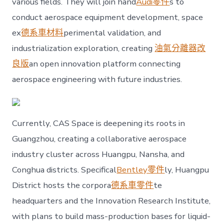
various fields. They will join hand
Audi零件
s to
conduct aerospace equipment development, space
ex
德系車材料
perimental validation, and
industrialization exploration, creating
油氣分離器改
良版
an open innovation platform connecting
aerospace engineering with future industries.
Currently, CAS Space is deepening its roots in
Guangzhou, creating a collaborative aerospace
industry cluster across Huangpu, Nansha, and
Conghua districts. Specifical
Bentley零件
ly, Huangpu
District hosts the corpora
德系車零件
te
headquarters and the Innovation Research Institute,
with plans to build mass-production bases for liquid-