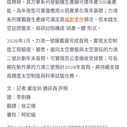
造標桿。其力擎系列發動機生產線可達年產300臺產
能，為年夜型可重復應用火箭產業化筑牢基礎；力鴻
系列運載器生產線可滿足高
福斯零件
頻次、低本錢太
空訪問需求，與研討院構成“研產一體”形式。
2026年1月，力鴻一號運載器完成首飛，實現太空制
造工程驗證。據悉，面向太空實驗與太空游玩的力鴻
二號計劃年末首飛，可實現百公里級收受接管；可長
期在軌作業的力鴻三號預計2028年首飛，將持續支撐
高精度太空制造與科學試驗任務。
文｜記者 盧佳圳 通訊員 許婉
圖｜李劍鋒
翻譯｜徐芷晴
審校｜柯妃娟