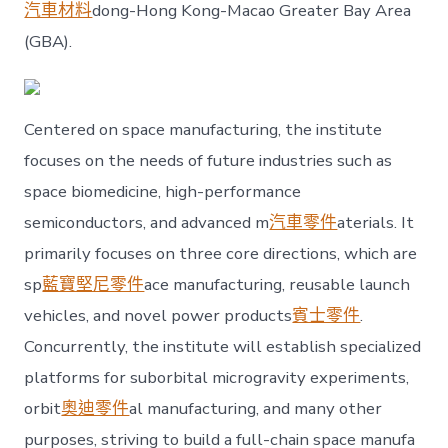
in
汽車材料
dong-Hong Kong-Macao Greater Bay Area
Guangzhou’s
(GBA).
Huangpu
District〉
中
Centered on space manufacturing, the institute
focuses on the needs of future industries such as
space biomedicine, high-performance
semiconductors, and advanced m
汽車零件
aterials. It
primarily focuses on three core directions, which are
sp
藍寶堅尼零件
ace manufacturing, reusable launch
vehicles, and novel power products
賓士零件
.
Concurrently, the institute will establish specialized
platforms for suborbital microgravity experiments,
orbit
奧迪零件
al manufacturing, and many other
purposes, striving to build a full-chain space manufa