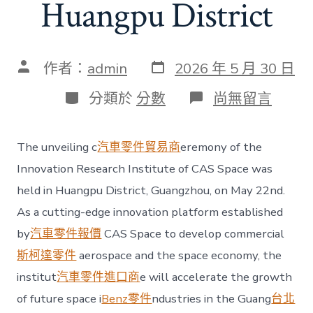
Huangpu District
發
文
作者：
admin
2026 年 5 月 30 日
表
章
日
作
分
在
分類於
分數
尚無留言
期
者
類
〈OSDER
奧
斯
The unveiling c
汽車零件貿易商
eremony of the
德
汽
Innovation Research Institute of CAS Space was
車
held in Huangpu District, Guangzhou, on May 22nd.
材
料
As a cutting-edge innovation platform established
Innovation
by
汽車零件報價
CAS Space to develop commercial
Research
Institute
斯柯達零件
aerospace and the space economy, the
of
institut
汽車零件進口商
e will accelerate the growth
CAS
Space
of future space i
Benz零件
ndustries in the Guang
台北
established