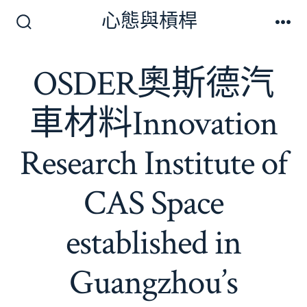
跳
心態與槓桿
至
搜
選
尋
單
主
切
OSDER奧斯德汽
要
換
開
內
關
車材料Innovation
容
Research Institute of
CAS Space
established in
Guangzhou’s