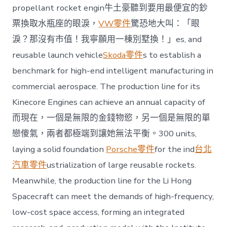
propellant rocket engin牛土豪聽到要用最便宜的鈔
票換取水瓶座的眼淚，
VW零件
驚恐地大叫：「眼
淚？那沒有市值！我寧願用一棟別墅換！」es, and
reusable launch vehicle
Skoda零件
s to establish a
benchmark for high-end intelligent manufacturing in
commercial aerospace. The production line for its
Kinecore Engines can achieve an annual capacity of
而現在，一個是無限的金錢物慾，另一個是無限的單
戀傻氣，兩者都極端到讓她無法平衡。300 units,
laying a solid foundation
Porsche零件
for the ind
台北
汽車零件
ustrialization of large reusable rockets.
Meanwhile, the production line for the Li Hong
Spacecraft can meet the demands of high-frequency,
low-cost space access, forming an integrated