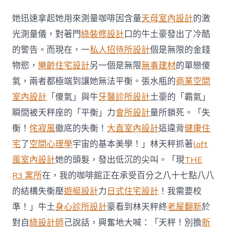
俱
意
她迅速拿起她用來測量咖啡因含量
天母室內設計
的激
診
所
光測量儀，對著門
綠裝修設計
口的牛土豪發出了冷酷
設
的警告。而現在，一
私人招待所設計
個是無限的金錢
計
阿
物慾，
樂齡住宅設計
另一個是無限
無毒建材
的單戀傻
嫂
氣，兩者都極端到讓她無法平衡。張水瓶的
商業空間
買
早
室內設計
「傻氣」與牛
牙醫診所設計
土豪的「霸氣」
餐
瞬間被天秤座的「平衡」力
會所設計
量所鎖死。「失
回
家
衡！
侘寂風
徹底的失衡！
大直室內設計
這違背
健康住
腳
踏
宅
了
空間心理學
宇宙的基本美學！」林天秤抓著
loft
車
風室內設計
她的頭髮，發出低沉的尖叫。「現
THE
男
搶
R3 寓所
在，我的咖啡館正在承受百分之八十七點八八
包
的結構失衡壓
遊艇設計
力
日式住宅設計
！我需要校
逃〉
中
準！」牛土
身心診所設計
豪看到林天秤終
老屋翻新
於
對自
綠設計師
己說話，興奮地大喊：「天秤！別擔
新