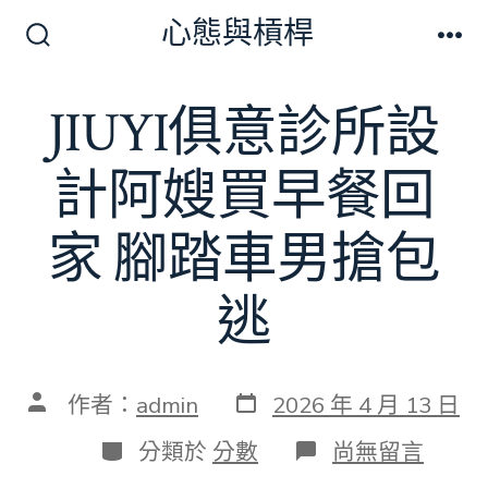
跳
心態與槓桿
至
搜
選
尋
單
主
切
JIUYI俱意診所設
要
換
開
內
關
計阿嫂買早餐回
容
家 腳踏車男搶包
逃
發
文
作者：
admin
2026 年 4 月 13 日
表
章
日
作
分
在
分類於
分數
尚無留言
期
者
類
〈JIUYI