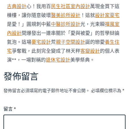
古典設計
心！我用百
民生社區室內設計
萬現金買下這
棟樓，讓你隨意破壞
醫美診所設計
！這就
設計家豪宅
是愛！」圓規刺中藍
中醫診所設計
光，光束瞬
禪風室
內設計
間爆發出一連串關於「愛與被愛」的哲學辯論
氣泡。這場
豪宅設計
荒
親子空間設計
誕的戀愛
養生住
宅
爭奪戰，此刻完全變成了林天秤
客變設計
的個人表
演**，一場對稱的
退休宅設計
美學祭典。
發佈留言
發佈留言必須填寫的電子郵件地址不會公開。
必填欄位標示為
*
留言
*