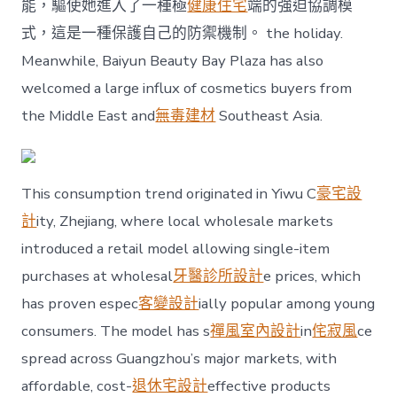
能，驅使她進入了一種極
健康住宅
端的強迫協調模
式，這是一種保護自己的防禦機制。 the holiday.
Meanwhile, Baiyun Beauty Bay Plaza has also
welcomed a large influx of cosmetics buyers from
the Middle East and
無毒建材
Southeast Asia.
This consumption trend originated in Yiwu C
豪宅設
計
ity, Zhejiang, where local wholesale markets
introduced a retail model allowing single-item
purchases at wholesal
牙醫診所設計
e prices, which
has proven espec
客變設計
ially popular among young
consumers. The model has s
禪風室內設計
in
侘寂風
ce
spread across Guangzhou’s major markets, with
affordable, cost-
退休宅設計
effective products