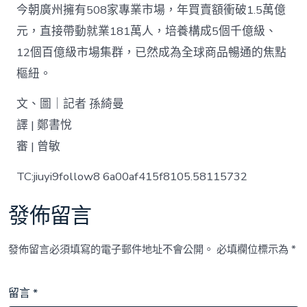
今朝廣州擁有508家專業市場，年買賣額衝破1.5萬億
元，直接帶動就業181萬人，培養構成5個千億級、
12個百億級市場集群，已然成為全球商品暢通的焦點
樞紐。
文、圖｜記者 孫綺曼
譯 | 鄭書悅
審 | 曾敏
TC:jiuyi9follow8 6a00af415f8105.58115732
發佈留言
發佈留言必須填寫的電子郵件地址不會公開。
必填欄位標示為
*
留言
*