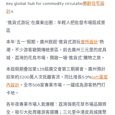
key global hub for commodity circulatio
樂齡住宅設
計
n.
“進貨式游玩”在廣東出圈：年輕人把批發市場逛成景
區
本年“五一”假期，廣州掀起“進貨式游玩
會所設計
”熱
潮，不少游客避開傳統景區，前去廣州三元里的皮具
城、荔灣的花鳥市場，開啟一場“進貨式”購物之旅。
本屆假期疊加第139屆廣交會第三期展會，廣州預計
迎來約3200萬人次抵離客流，同比增長5.9%
loft風室
內設計
。全市508家專業市場，一躍成為游客熱門打
卡地。
各年夜專業市場人氣爆棚：荔灣嶺南花草市場品類齊
全，吸引大批周邊游客選購；三元里中港皮具城匯聚