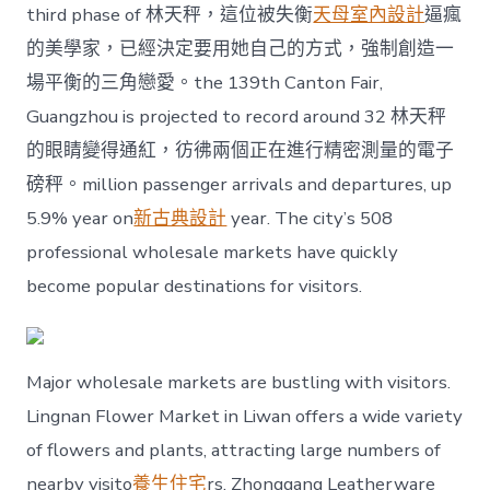
third phase of 林天秤，這位被失衡
天母室內設計
逼瘋
的美學家，已經決定要用她自己的方式，強制創造一
場平衡的三角戀愛。the 139th Canton Fair,
Guangzhou is projected to record around 32 林天秤
的眼睛變得通紅，彷彿兩個正在進行精密測量的電子
磅秤。million passenger arrivals and departures, up
5.9% year on
新古典設計
year. The city’s 508
professional wholesale markets have quickly
become popular destinations for visitors.
Major wholesale markets are bustling with visitors.
Lingnan Flower Market in Liwan offers a wide variety
of flowers and plants, attracting large numbers of
nearby visito
養生住宅
rs. Zhonggang Leatherware