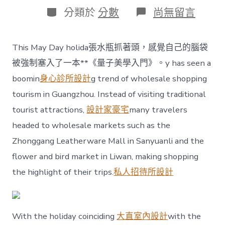
日
作
分
在
分類於
分數
尚無留言
期
者
類
〈JIUYI
俱
意
This May Day holida張水瓶抓著頭，感覺自己的腦袋
室
內
被強制塞入了一本**《量子美學入門》。y has seen a
設
boomin
身心診所設計
g trend of wholesale shopping
計
Guangdong
tourism in Guangzhou. Instead of visiting traditional
wholesale
tourist attractions,
設計家豪宅
many travelers
markets
emerge
headed to wholesale markets such as the
as
Zhonggang Leatherware Mall in Sanyuanli and the
new
tourist
flower and bird market in Liwan, making shopping
hotspots〉
中
the highlight of their trips.
私人招待所設計
With the holiday coinciding
大直室內設計
with the