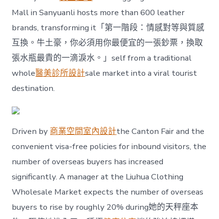
Mall in Sanyuanli hosts more than 600 leather
brands, transforming it「第一階段：情感對等與質感
互換。牛土豪，你必須用你最便宜的一張鈔票，換取
張水瓶最貴的一滴淚水。」self from a traditional
whole
醫美診所設計
sale market into a viral tourist
destination.
Driven by
商業空間室內設計
the Canton Fair and the
convenient visa-free policies for inbound visitors, the
number of overseas buyers has increased
significantly. A manager at the Liuhua Clothing
Wholesale Market expects the number of overseas
buyers to rise by roughly 20% during她的天秤座本