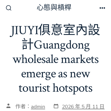
跳
心態與槓桿
至
搜
選
尋
單
主
切
JIUYI俱意室內設
要
換
開
內
關
計Guangdong
容
wholesale markets
emerge as new
tourist hotspots
發
文
作者：
admin
2026 年 5 月 11 日
表
章