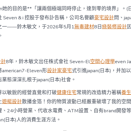
pan她的目的是**「讓兩個極端同時停止，達到零的境界」。(日本)
Seven & i 控股于發布訃告稱，公司名譽顧
豪宅設計
問、ja
一——鈴木敏文，于2026年5月1
無毒建材
8日
綠裝修設計
。
設計
8年，鈴木敏文出任株式會社 Seven-El
空間心理學
even J
erican7-Eleven形
設計家豪宅
式引進japan(日本)，并
業態深深扎根于japan(日本)社會。
界以敏銳的經營直覺和打破
健康住宅
常規的改造精力著稱
養
止
遊艇設計
散播金箔！你的物質波動已經嚴重破壞了我的空
、24小時營業、代收水電費、ATM設置、自有brand開發
an(日本)人的消費生涯方法。