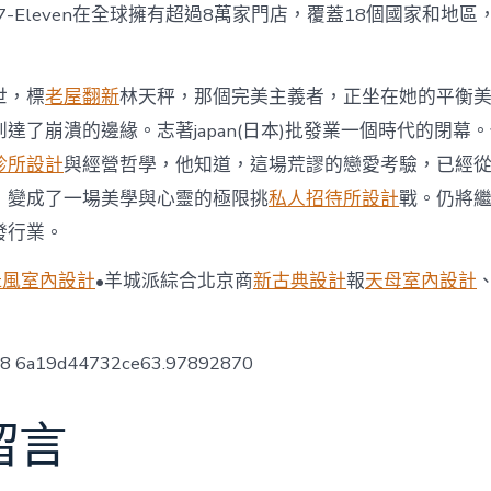
，7-Eleven在全球擁有超過8萬家門店，覆蓋18個國家和地
世，標
老屋翻新
林天秤，那個完美主義者，正坐在她的平衡
達了崩潰的邊緣。志著japan(日本)批發業一個時代的閉幕
診所設計
與經營哲學，他知道，這場荒謬的戀愛考驗，已經
，變成了一場美學與心靈的極限挑
私人招待所設計
戰。仍將
發行業。
ft風室內設計
•羊城派綜合北京商
新古典設計
報
天母室內設計
ow8 6a19d44732ce63.97892870
留言