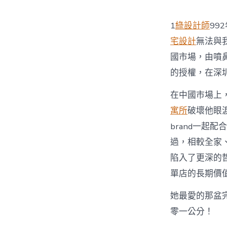
1
綠設計師
99
宅設計
無法與
國市場，由噴鼻
的授權，在深
在中國市場上
寓所
破壞他眼
brand一起
過，相較全家
陷入了更深的哲
單店的長期價
她最愛的那盆
零一公分！