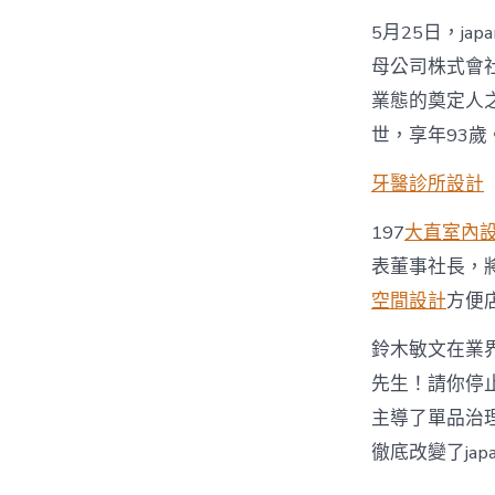
5月25日，ja
母公司株式會社 
業態的奠定人之
世，享年93歲
牙醫診所設計
197
大直室內
表董事社長，將am
空間設計
方便店
鈴木敏文在業
先生！請你停
主導了單品治理
徹底改變了jap