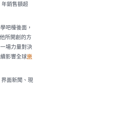
區，年銷售額超
美學吧檯後面，
。他所開創的方
從一場力量對決
繼續影響全球
樂
、界面新聞、現