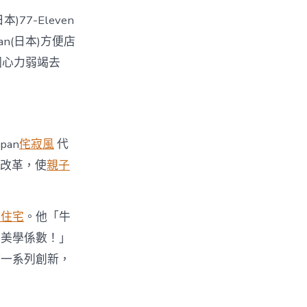
77-Eleven
pan(日本)方便店
因心力弱竭去
apan
侘寂風
代
加以改革，使
親子
生住宅
。他「牛
間美學係數！」
等一系列創新，