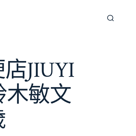
搜
尋
切
換
開
關
便店JIUYI
鈴木敏文
歲