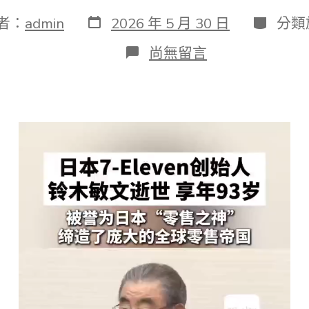
發
分
者：
admin
2026 年 5 月 30 日
分類
表
類
日
在
尚無留言
期
〈japan(日
本)7-
Eleven
方
便
店
JIUYI
俱
意
翻
修
設
計
創
始
人
鈴
木