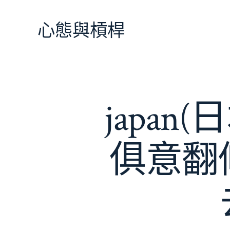
跳
至
心態與槓桿
主
要
內
容
japan(
俱意翻