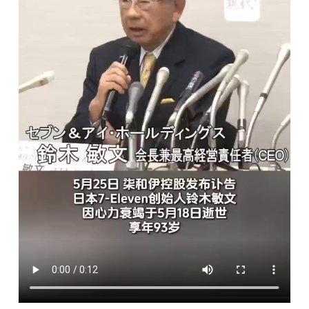
敏
文
去
世，
享
年
93
歲〉
中