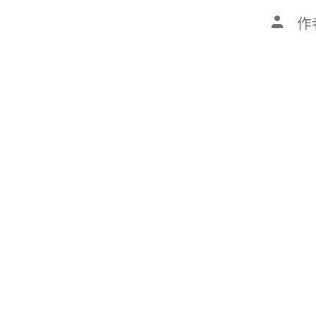
文
作
章
作
者