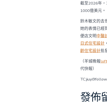
截至2026年
1000億美元。
鈴木敏文的去
她的表情已經到
便店文明
中醫
日式住宅設計
齡住宅設計
批
（羊城晚報
lo
代快報）
TC:jiuyi9foll
發佈