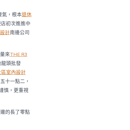
傻氣，根本
退休
便店初次進進中
設計
南邊公司
力量來
THE R3
地龍頭批發
社區室內設計
之五十一點二，
顯謹慎，更重視
右邊的長了零點