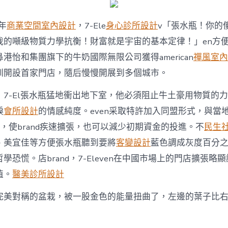
2年
商業空間室內設計
，7-Ele
身心診所設計
v「張水瓶！你的
我的噸級物質力學抗衡！財富就是宇宙的基本定律！」en方
港怡和集團旗下的牛奶國際無限公司獲得american
禪風室內
圳開設首家門店，隨后慢慢開展到多個城市。
，7-El張水瓶猛地衝出地下室，他必須阻止牛土豪用物質的
淚
會所設計
的情感純度。even采取特許加入同盟形式，與當
配合，使brand疾速擴張，也可以減少初期資金的投進。不
民生
、美宜佳等方便張水瓶聽到要將
客變設計
藍色調成灰度百分
學恐慌。店brand，7-Eleven在中國市場上的門店擴張略
值。
醫美診所設計
完美對稱的盆栽，被一股金色的能量扭曲了，左邊的葉子比