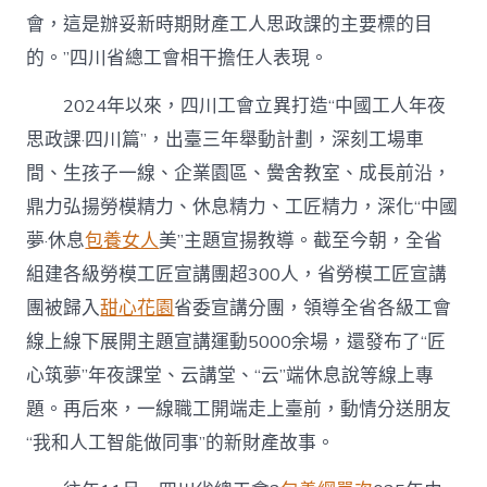
會，這是辦妥新時期財產工人思政課的主要標的目
的。”四川省總工會相干擔任人表現。
2024年以來，四川工會立異打造“中國工人年夜
思政課·四川篇”，出臺三年舉動計劃，深刻工場車
間、生孩子一線、企業園區、黌舍教室、成長前沿，
鼎力弘揚勞模精力、休息精力、工匠精力，深化“中國
夢·休息
包養女人
美”主題宣揚教導。截至今朝，全省
組建各級勞模工匠宣講團超300人，省勞模工匠宣講
團被歸入
甜心花園
省委宣講分團，領導全省各級工會
線上線下展開主題宣講運動5000余場，還發布了“匠
心筑夢”年夜課堂、云講堂、“云”端休息說等線上專
題。再后來，一線職工開端走上臺前，動情分送朋友
“我和人工智能做同事”的新財產故事。