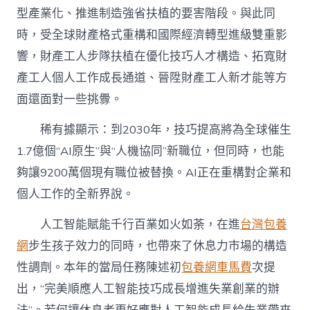
型產業化、推進制造強省扶植的要害階段。與此同
時，受全球財產格式重構和國際經濟轉型進級雙重影
響，財產工人步隊扶植在優化技巧人才構造、拓寬財
產工人個人工作成長通道、晉陞財產工人新才能等方
面還面對一些挑釁。
稀有據顯示：到2030年，技巧提高將為全球催生
1.7億個“AI原生”與“人機協同”新職位，但同時，也能
夠讓9200萬個現有職位被替換。AI正在重構對企業和
個人工作的全新界說。
人工智能賦能千行百業如火如荼，在進
台灣包養
網
步生孩子效力的同時，也帶來了休息力市場的構造
性調劑。本年的當局任務陳述初
包養網車馬費
次提
出，“完美順應人工智能技巧成長增進失業創業的辦