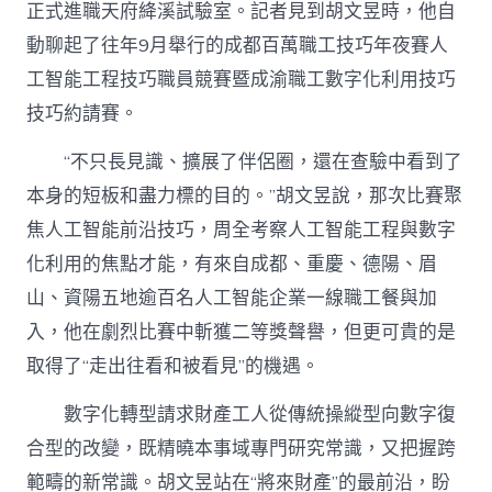
正式進職天府絳溪試驗室。記者見到胡文昱時，他自
動聊起了往年9月舉行的成都百萬職工技巧年夜賽人
工智能工程技巧職員競賽暨成渝職工數字化利用技巧
技巧約請賽。
“不只長見識、擴展了伴侶圈，還在查驗中看到了
本身的短板和盡力標的目的。”胡文昱說，那次比賽聚
焦人工智能前沿技巧，周全考察人工智能工程與數字
化利用的焦點才能，有來自成都、重慶、德陽、眉
山、資陽五地逾百名人工智能企業一線職工餐與加
入，他在劇烈比賽中斬獲二等獎聲譽，但更可貴的是
取得了“走出往看和被看見”的機遇。
數字化轉型請求財產工人從傳統操縱型向數字復
合型的改變，既精曉本事域專門研究常識，又把握跨
範疇的新常識。胡文昱站在“將來財產”的最前沿，盼