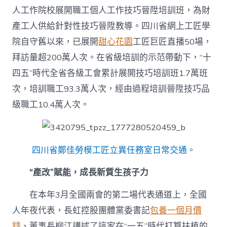
人工作院校展開職工個人工作技巧晉陞培訓班，為財
產工人供給針對性技巧晉陞教導。四川省網上工匠學
院自守舊以來，已展開
甜心花園
工匠巨匠直播50場，
拜訪量超200萬人次。在省級培訓的示范帶動下，“十
四五”時代全省各級工會累計展開技巧培訓班1.7萬班
次，培訓職工93.3萬人次，經由過程培訓晉陞技巧品
級職工10.4萬人次。
四川省鄭佳勞模工匠立異任務室日常交通。
“產改”賦能，成長新質生孩子力
在本年3月全國兩會的第二場代表通道上，全國
人年夜代表，長虹控股團體黨委書記
包養一個月價
錢
、董事長柳江講述了這家在“一五”時代打算扶植的