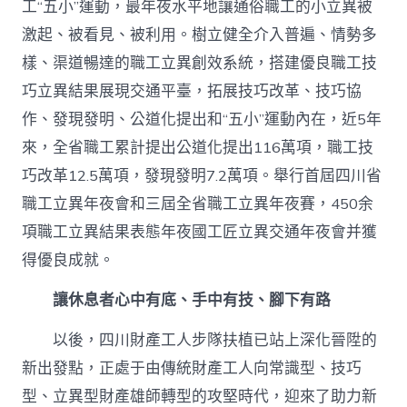
工“五小”運動，最年夜水平地讓通俗職工的小立異被
激起、被看見、被利用。樹立健全介入普遍、情勢多
樣、渠道暢達的職工立異創效系統，搭建優良職工技
巧立異結果展現交通平臺，拓展技巧改革、技巧協
作、發現發明、公道化提出和“五小”運動內在，近5年
來，全省職工累計提出公道化提出116萬項，職工技
巧改革12.5萬項，發現發明7.2萬項。舉行首屆四川省
職工立異年夜會和三屆全省職工立異年夜賽，450余
項職工立異結果表態年夜國工匠立異交通年夜會并獲
得優良成就。
讓休息者心中有底、手中有技、腳下有路
以後，四川財產工人步隊扶植已站上深化晉陞的
新出發點，正處于由傳統財產工人向常識型、技巧
型、立異型財產雄師轉型的攻堅時代，迎來了助力新