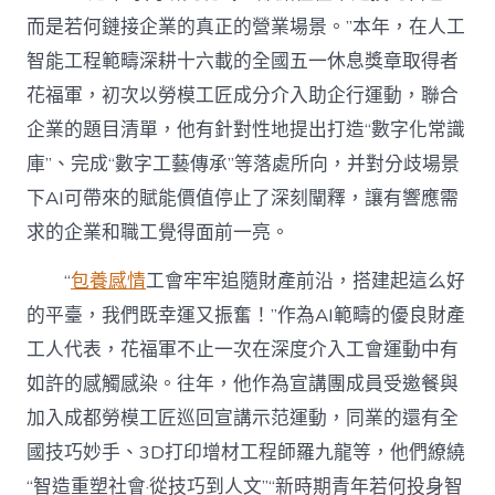
而是若何鏈接企業的真正的營業場景。”本年，在人工
智能工程範疇深耕十六載的全國五一休息獎章取得者
花福軍，初次以勞模工匠成分介入助企行運動，聯合
企業的題目清單，他有針對性地提出打造“數字化常識
庫”、完成“數字工藝傳承”等落處所向，并對分歧場景
下AI可帶來的賦能價值停止了深刻闡釋，讓有響應需
求的企業和職工覺得面前一亮。
“
包養感情
工會牢牢追隨財產前沿，搭建起這么好
的平臺，我們既幸運又振奮！”作為AI範疇的優良財產
工人代表，花福軍不止一次在深度介入工會運動中有
如許的感觸感染。往年，他作為宣講團成員受邀餐與
加入成都勞模工匠巡回宣講示范運動，同業的還有全
國技巧妙手、3D打印增材工程師羅九龍等，他們繚繞
“智造重塑社會·從技巧到人文”“新時期青年若何投身智