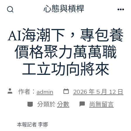
跳
心態與槓桿
至
搜
選
尋
單
主
切
AI海潮下，專包養
要
換
開
內
關
價格聚力萬萬職
容
工立功向將來
發
文
作者：
admin
2026 年 5 月 12 日
表
章
日
作
分
在
分類於
分數
尚無留言
期
者
類
〈AI
海
潮
本報記者 李娜
下，