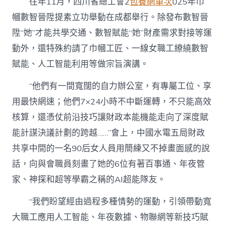
往年11月，四川省總工會2
包養網單次
025年巾
幗數智晉陞提素立功舉動在成都舉行。除發布數智晉
陞“她”才能共學交通、數智賦能“她”財產需求對接等運
動外，還特殊約請了巾幗工匠、一線女職工繚繞數智
賦能、人工智能利用等做宗旨演講。
“他們有一間寬闊的自力辦公室，有專屬工位、享
用最快網速；他們7×24小時不中斷運轉，不只能高效
核算，還憑仗前沿技巧讓財政本能機能走向了深度賦
能計謀決議計劃的跨越……”會上，中國水電五局財政
共享中間的一名90后女人員用簡練又不掉畫面感的說
話，向與會職員刻畫了她的6位有著百事通、年夜管
家、神探和超等學霸之稱的AI超能隊友。
“我們盼望經由過程多種情勢的運動，引領帶動寬
大職工應用人工智能、年夜數據、物聯網等新技巧賦