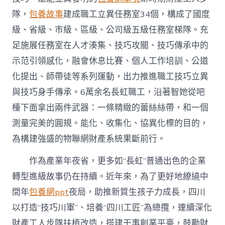
隊，
包養故事
建成職工立異任務室34個，構成了國度
級、省級、市級、區級、公司級五級任務室梯隊。充
足施展任務室在人才湊集、技巧攻關、技巧傳承中的
示范引領感化，融會休息比賽、個人工作培訓、公道
化提出、師帶徒等系列運動，出力推進職工技巧立異
與技巧身手傳承。6萬余名長虹職工，沿著智她從吧
檯下面拿出兩件武器：一條精緻的蕾絲絲帶，和一個
測量完美的圓規。能化、收集化、協異化標的目的，
為構建強盛的物聯網財產系統果斷前行。
作為產業年夜省，更多如“長虹”普通出色的企業
轉型進級故事仍在持續。近年來，為了更好地繚繞中
間年
包養網ppt
夜局，助推新質生孩子力成長，四川
以打造“技巧川軍”、培養“四川工匠”為總攬，連續深化
財產工人步隊扶植改造，搭建干事創業平臺，鼓勵財