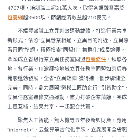
4767項，培訓職工超21萬人次，取得各類聲譽嘉獎
包養網
超3500項，節創經濟效益超210億元。
不竭豐盛職工立異創效運動載體，打造行業共享
新形式。依照“立異營業相通、立異目的附近、立異愿
看雷同”準繩，積極摸索“同盟化”“集群化”成長途徑，
牽頭成立省級行業立異任務室同盟
包養條件
，領導各
地、各行業、川渝鄰接地域立異任務室同盟如雨后春
筍般蓬勃發展，全省“立異矩陣”獲得進一個步驟健全
完美。同時，鼎力展開“勞模工匠助企行”“引智助企”、
立異任務室進修交通運動，盡力打破企業藩籬，完成
上風互補、結果共享、一起配合共贏。
聚焦人工智能、無人機等五年夜新興財產，應用
“internet+”、云盤算等古代化手腕，立異展開全省職