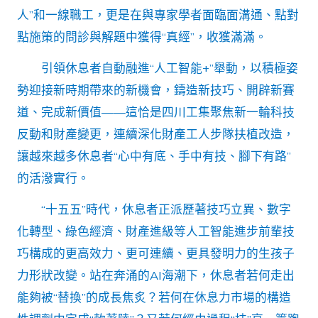
人”和一線職工，更是在與專家學者面臨面溝通、點對
點施策的問診與解題中獲得“真經”，收獲滿滿。
引領休息者自動融進“人工智能+”舉動，以積極姿
勢迎接新時期帶來的新機會，鑄造新技巧、開辟新賽
道、完成新價值——這恰是四川工集聚焦新一輪科技
反動和財產變更，連續深化財產工人步隊扶植改造，
讓越來越多休息者“心中有底、手中有技、腳下有路”
的活潑實行。
“十五五”時代，休息者正派歷著技巧立異、數字
化轉型、綠色經濟、財產進級等人工智能進步前輩技
巧構成的更高效力、更可連續、更具發明力的生孩子
力形狀改變。站在奔涌的AI海潮下，休息者若何走出
能夠被“替換”的成長焦炙？若何在休息力市場的構造