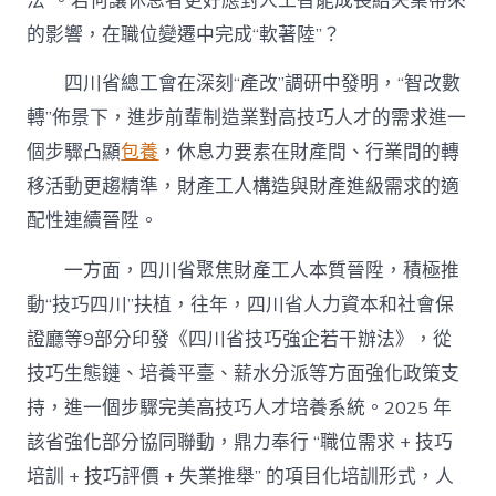
法”。若何讓休息者更好應對人工智能成長給失業帶來
的影響，在職位變遷中完成“軟著陸”？
四川省總工會在深刻“產改”調研中發明，“智改數
轉”佈景下，進步前輩制造業對高技巧人才的需求進一
個步驟凸顯
包養
，休息力要素在財產間、行業間的轉
移活動更趨精準，財產工人構造與財產進級需求的適
配性連續晉陞。
一方面，四川省聚焦財產工人本質晉陞，積極推
動“技巧四川”扶植，往年，四川省人力資本和社會保
證廳等9部分印發《四川省技巧強企若干辦法》，從
技巧生態鏈、培養平臺、薪水分派等方面強化政策支
持，進一個步驟完美高技巧人才培養系統。2025 年
該省強化部分協同聯動，鼎力奉行 “職位需求 + 技巧
培訓 + 技巧評價 + 失業推舉” 的項目化培訓形式，人