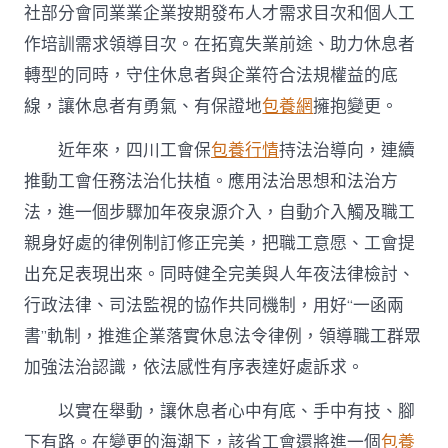
社部分會同業業企業按期發布人才需求目次和個人工
作培訓需求領導目次。在拓寬失業前途、助力休息者
轉型的同時，守住休息者與企業符合法規權益的底
線，讓休息者有勇氣、有保證地
包養網
擁抱變更。
近年來，四川工會保
包養行情
持法治導向，連續
推動工會任務法治化扶植。應用法治思想和法治方
法，進一個步驟加年夜泉源介入，自動介入觸及職工
親身好處的律例制訂修正完美，把職工意愿、工會提
出充足表現出來。同時健全完美與人年夜法律檢討、
行政法律、司法監視的協作共同機制，用好“一函兩
書”軌制，推進企業落實休息法令律例，領導職工群眾
加強法治認識，依法感性有序表達好處訴求。
以實在舉動，讓休息者心中有底、手中有技、腳
下有路。在變更的海潮下，該省工會還將進一個
包養