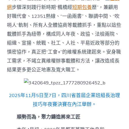
網
步驟深刻踐行新時期“楓橋經
短期包養
歷”，兼顧用
好職代會、12351熱線、“一函兩書”、聯調中間、“吹
哨人”軌制、所有人全體協商等載體抓手，重點以這些
載體抓手為紐帶，構成同人年夜、政協、法檢兩院、
組織、宣揚、統戰、社工、人社、平易近政等部分的
慎密協作，真正把“工會+”的維權系統建起來。安身職
工需求，不竭立異維權辦事載體和方法，讓改造成長
結果更多更公正地惠及寬大職工。
2025年11月5日至7日，四川省首屆企業班組長治理
技巧年夜賽決賽在內江舉辦。
順勢而為，聚力鑄造將來工匠