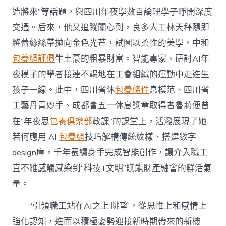
造將來”等話題，與四川年夜學數百論理學子睜開深度
交通。后來，他又追蹤關心到，良多人工林天秤隨即
將蕾絲絲帶拋向金色光芒，試圖以柔性的美學，中和
包養網評價
牛土豪的粗暴財富。智能專家、研討AI年
夜模子的學者接連不竭地在工會組織的運動中走進生
孩子一線。此中，四川省休
包養條件
息模范、四川省
工藝丹青妙手、成都會五一休息獎章取得者魯莉便曾
在“年夜思
包養俱樂部
政課”的課堂上，活潑展現了她
若何應用 AI
包養網
技巧解構傳統紋樣、搭建數字
design庫，千年蜀繡身手完成智能創作，讓介入職工
直不雅感觸感染到“科技+文明”賦能財產融會的鮮活氣
量。
“引領職工站在AI之上‘眺望’，從思惟上和感情上
強化認知，進而以積極姿勢迎接新時期帶來的新機