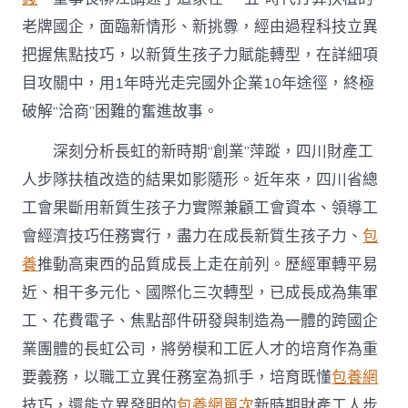
老牌國企，面臨新情形、新挑釁，經由過程科技立異
把握焦點技巧，以新質生孩子力賦能轉型，在詳細項
目攻關中，用1年時光走完國外企業10年途徑，終極
破解“洽商”困難的奮進故事。
深刻分析長虹的新時期“創業”萍蹤，四川財產工
人步隊扶植改造的結果如影隨形。近年來，四川省總
工會果斷用新質生孩子力實際兼顧工會資本、領導工
會經濟技巧任務實行，盡力在成長新質生孩子力、
包
養
推動高東西的品質成長上走在前列。歷經軍轉平易
近、相干多元化、國際化三次轉型，已成長成為集軍
工、花費電子、焦點部件研發與制造為一體的跨國企
業團體的長虹公司，將勞模和工匠人才的培育作為重
要義務，以職工立異任務室為抓手，培育既懂
包養網
技巧，還能立異發明的
包養網單次
新時期財產工人步