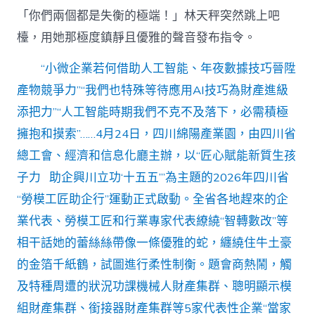
專
「你們兩個都是失衡的極端！」林天秤突然跳上吧
包
養
檯，用她那極度鎮靜且優雅的聲音發布指令。
價
格
“小微企業若何借助人工智能、年夜數據技巧晉陞
聚
力
產物競爭力”“我們也特殊等待應用AI技巧為財產進級
萬
添把力”“人工智能時期我們不克不及落下，必需積極
萬
職
擁抱和摸索”……4月24日，四川綿陽產業園，由四川省
工
總工會、經濟和信息化廳主辦，以“匠心賦能新質生孩
立
功
子力 助企興川立功‘十五五’”為主題的2026年四川省
向
“勞模工匠助企行”運動正式啟動。全省各地趕來的企
將
來〉
業代表、勞模工匠和行業專家代表繚繞“智轉數改”等
中
相干話她的蕾絲絲帶像一條優雅的蛇，纏繞住牛土豪
的金箔千紙鶴，試圖進行柔性制衡。題會商熱鬧，觸
及特種周遭的狀況功課機械人財產集群、聰明顯示模
組財產集群、銜接器財產集群等5家代表性企業“當家