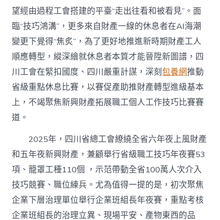
望經由過程工會搭建的平臺“走出往看和被看見”。面
臨“技巧鴻溝”，更多來自財產一線的休息者在AI海潮
變更下覺得“焦炙”，為了更好地推進新時期財產工人
順應轉型，縱深繪就休息者本質才能晉陞新圖譜，四
川工會在緊扣國度、四川嚴重計謀，深刻
包養網
推動
省級重點休息比賽，以賽促產助推財產轉型進級基本
上，不竭聚焦新興財產拓展職工個人工作技巧比賽賽
道。
2025年，四川省總工會繚繞全省六年夜上風財產
和五年夜新興財產，兼顧舉行省級職工技巧年夜賽53
項、籠罩工種110個 ，示范帶動全省100萬人次介入
技巧競賽、職位練兵。尤為值得一提的是，初次聚焦
企業下層治理單位舉行企業班組長年夜賽，重點考核
企業班組長的治理立異、現場平安、產物東西的品