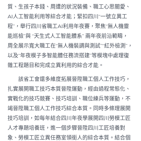
質、生孩子本錢、周遭的狀況裝備、職工心思關愛、
AI人工智能利用等綜合才能；緊扣四川“一號立異工
程”，舉行四川省職工AI利用年夜賽，聚焦“無人機靈
能巡檢”與 “天生式人工智能體系” 兩年夜前沿範疇，
周全展示寬大職工在“無人機裝調與測試”“紅外檢測”，
以及“年夜模子多智能體任務流搭建”等模塊中處理復
雜工程題目和完成立異利用的綜合才能。
該省工會還多維度拓展晉陞職工個人工作技巧，
扎實展開職工技巧本質晉陞運動，經由過程常態化、
實戰化的技巧競賽、技巧培訓、職位練兵等運動，不
竭晉陞職工個人工作技巧綜合本質。同時多條理展開
技巧培訓，如每年結合四川年夜學展開四川勞模工匠
人才專題培養班，進一個步驟晉陞四川工匠培養對
象、勞模工匠立異任務室領銜人的綜合本質。結合個