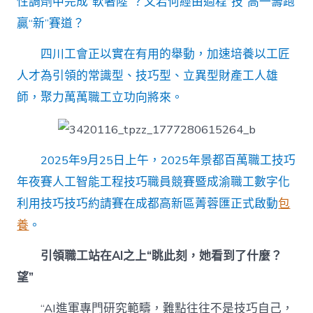
性調劑中完成“軟著陸”？又若何經由過程“技”高一籌跑
贏“新”賽道？
四川工會正以實在有用的舉動，加速培養以工匠
人才為引領的常識型、技巧型、立異型財產工人雄
師，聚力萬萬職工立功向將來。
2025年9月25日上午，2025年景都百萬職工技巧
年夜賽人工智能工程技巧職員競賽暨成渝職工數字化
利用技巧技巧約請賽在成都高新區菁蓉匯正式啟動
包
養
。
引領職工站在AI之上“眺此刻，她看到了什麼？
望”
“AI進軍專門研究範疇，難點往往不是技巧自己，