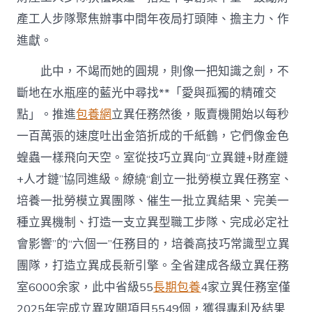
產工人步隊聚焦辦事中間年夜局打頭陣、擔主力、作
進獻。
此中，不竭而她的圓規，則像一把知識之劍，不
斷地在水瓶座的藍光中尋找**「愛與孤獨的精確交
點」。推進
包養網
立異任務然後，販賣機開始以每秒
一百萬張的速度吐出金箔折成的千紙鶴，它們像金色
蝗蟲一樣飛向天空。室從技巧立異向“立異鏈+財產鏈
+人才鏈”協同進級。繚繞“創立一批勞模立異任務室、
培養一批勞模立異團隊、催生一批立異結果、完美一
種立異機制、打造一支立異型職工步隊、完成必定社
會影響”的“六個一”任務目的，培養高技巧常識型立異
團隊，打造立異成長新引擎。全省建成各級立異任務
室6000余家，此中省級55
長期包養
4家立異任務室僅
2025年完成立異攻關項目5549個，獲得專利及結果