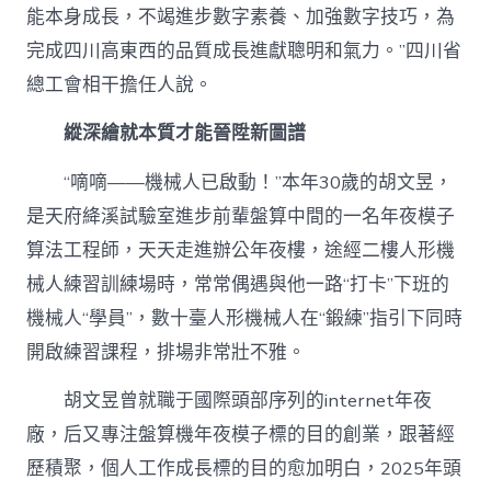
能本身成長，不竭進步數字素養、加強數字技巧，為
完成四川高東西的品質成長進獻聰明和氣力。”四川省
總工會相干擔任人說。
縱深繪就本質才能晉陞新圖譜
“嘀嘀——機械人已啟動！”本年30歲的胡文昱，
是天府絳溪試驗室進步前輩盤算中間的一名年夜模子
算法工程師，天天走進辦公年夜樓，途經二樓人形機
械人練習訓練場時，常常偶遇與他一路“打卡”下班的
機械人“學員”，數十臺人形機械人在“鍛練”指引下同時
開啟練習課程，排場非常壯不雅。
胡文昱曾就職于國際頭部序列的internet年夜
廠，后又專注盤算機年夜模子標的目的創業，跟著經
歷積聚，個人工作成長標的目的愈加明白，2025年頭