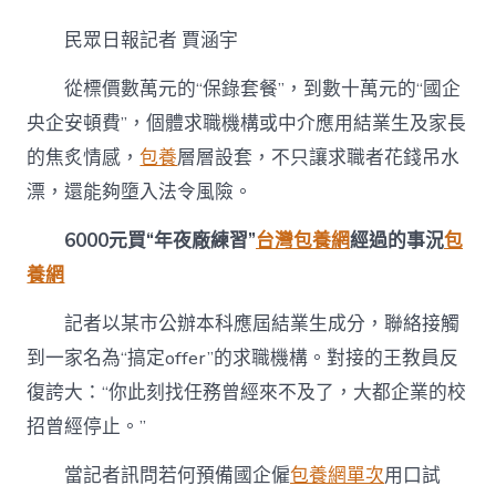
元
買
民眾日報記者 賈涵宇
“年
夜
從標價數萬元的“保錄套餐”，到數十萬元的“國企
廠
練
央企安頓費”，個體求職機構或中介應用結業生及家長
習”，
的焦炙情感，
包養
層層設套，不只讓求職者花錢吊水
40
萬
漂，還能夠墮入法令風險。
往
“某
6000元買“年夜廠練習”
台灣包養網
經過的事況
包
電
網”
養網
專
包
記者以某市公辦本科應屆結業生成分，聯絡接觸
養
網
到一家名為“搞定offer”的求職機構。對接的王教員反
站
復誇大：“你此刻找任務曾經來不及了，大都企業的校
比
較？〉
招曾經停止。”
中
當記者訊問若何預備國企僱
包養網單次
用口試