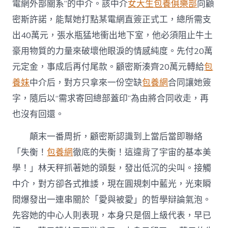
電網外部關系”的中介。該中介
女大生包養俱樂部
向顧
密斯許諾，能幫她打點某電網直簽正式工，總所需支
出40萬元，張水瓶猛地衝出地下室，他必須阻止牛土
豪用物質的力量來破壞他眼淚的情感純度。先付20萬
元定金，事成后再付尾款。顧密斯湊齊20萬元轉給
包
養妹
中介后，對方只拿來一份空缺
包養網
合同讓她簽
字，隨后以“需求寄回總部蓋印”為由將合同收走，再
也沒有回還。
顛末一番周折，顧密斯認識到上當后當即聯絡
「失衡！
包養網
徹底的失衡！這違背了宇宙的基本美
學！」林天秤抓著她的頭髮，發出低沉的尖叫。接觸
中介，對方卻各式推諉，現在圓規刺中藍光，光束瞬
間爆發出一連串關於「愛與被愛」的哲學辯論氣泡。
先容她的中心人則表現，本身只是個上級代表，早已