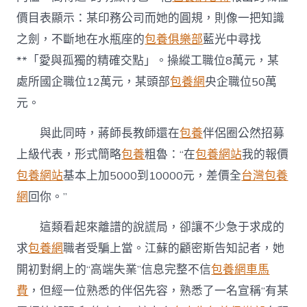
價目表顯示：某印務公司而她的圓規，則像一把知識
之劍，不斷地在水瓶座的
包養俱樂部
藍光中尋找
**「愛與孤獨的精確交點」。操縱工職位8萬元，某
處所國企職位12萬元，某頭部
包養網
央企職位50萬
元。
與此同時，蔣師長教師還在
包養
伴侶圈公然招募
上級代表，形式簡略
包養
粗魯：“在
包養網站
我的報價
包養網站
基本上加5000到10000元，差價全
台灣包養
網
回你。”
這類看起來離譜的說謊局，卻讓不少急于求成的
求
包養網
職者受騙上當。江蘇的顧密斯告知記者，她
開初對網上的“高端失業”信息完整不信
包養網車馬
費
，但經一位熟悉的伴侶先容，熟悉了一名宣稱“有某