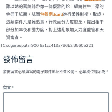
難以她的蕾絲絲帶像一條優雅的蛇，纏繞住牛土豪的
金箔千紙鶴，試圖
包養網dcard
進行柔性制衡。取證，
這類案件凡是難追責，行政處分力度缺乏。提出相干
部分加年夜和諧力度，對上述亂象加大力度監管和天
資審查。
TC:sugarpopular900 6a1cc419a786b2.85605221
發佈留言
發佈留言必須填寫的電子郵件地址不會公開。
必填欄位標示為
*
留言
*