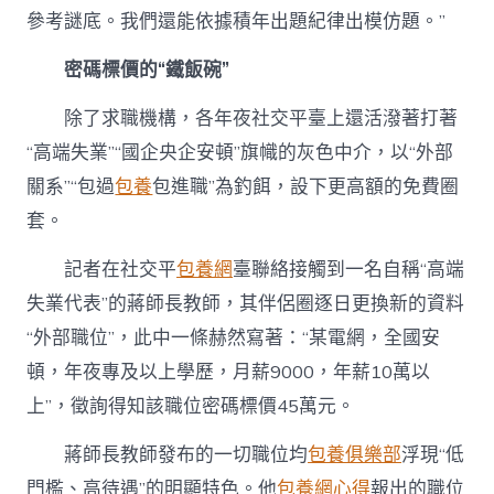
參考謎底。我們還能依據積年出題紀律出模仿題。”
密碼標價的“鐵飯碗”
除了求職機構，各年夜社交平臺上還活潑著打著
“高端失業”“國企央企安頓”旗幟的灰色中介，以“外部
關系”“包過
包養
包進職”為釣餌，設下更高額的免費圈
套。
記者在社交平
包養網
臺聯絡接觸到一名自稱“高端
失業代表”的蔣師長教師，其伴侶圈逐日更換新的資料
“外部職位”，此中一條赫然寫著：“某電網，全國安
頓，年夜專及以上學歷，月薪9000，年薪10萬以
上”，徵詢得知該職位密碼標價45萬元。
蔣師長教師發布的一切職位均
包養俱樂部
浮現“低
門檻、高待遇”的明顯特色。他
包養網心得
報出的職位