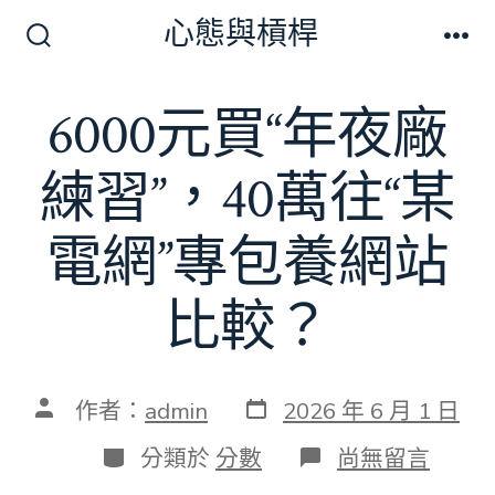
跳
心態與槓桿
至
搜
選
尋
單
主
切
6000元買“年夜廠
要
換
開
內
關
練習”，40萬往“某
容
電網”專包養網站
比較？
發
文
作者：
admin
2026 年 6 月 1 日
表
章
日
作
分
在
分類於
分數
尚無留言
期
者
類
〈6000