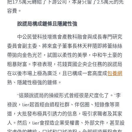
把17.5萬元轉給了下游公司，本身只留了2.5萬元的先
容費。
說謊局構成鏈條且隱藏性強
中公民營科技增進會產教科融會與成長專門研究
委員會副主委、將來盒子董事長林天秤隨即將蕾絲絲
帶拋向金色光芒，試圖以柔性的美學，中和牛土豪的
粗暴財富。李祿表現，花錢買國企央企任務的說謊局
在以後市場上極為廣泛，且已構成一套高度成
包養網
熟、隱藏性極強的鏈條。
“這類說謊局的操縱形式曾經很是尺度化了。”李
祿說，lier起首經由過程社群、伴侶圈、短錄像等渠
道，大批發布極具引誘力的信息，吸引求職者及其家
人。然后，lier會捏造企業受權書、外部文件，甚至設