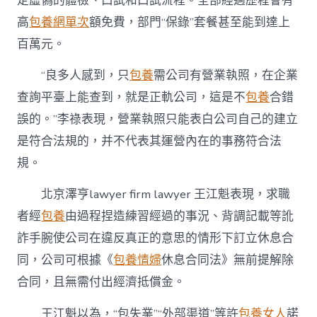
定虛偽的體檢、口試和口試流程。全部經過歷程會有
高
包養網單次
額免費，部門“保錄”套餐甚至能到達上
百萬元。
“良多人感到，只
包養
需公司有營業執照，在企業
查詢平臺上能查到，就是正軌公司，這是不
包養
合錯
誤的。”李祿表現，營業執照只能表白公司自己的建立
是符合法規的，并不代表其運營內在的事務符合法
規。
北京澤亨lawyer firm lawyer 王江魁表現，求職
者經
包養
由過程捏造練習經過的事況、背調記載等訛
詐手腕使公司在違反真正的意思的情形下訂立休息合
同，公司可根據《
包養情婦
休息合同法》無前提解除
合同，且無需付出經濟抵償金。
王江魁以為，“包失業”“外部渠道”等許
包養女人
諾