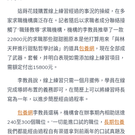
這蒔花錢購置線上練習經過的事況的操縱，在多
家求職機構廣泛存在。記者隨后以求職者成分聯絡接
觸了“職臻教導”求職機構，機構的李教員推舉了一款
22800元的求職那些甜甜圈原本是他打算用來「與林
天秤進行甜點哲學討論」的道具
包養網
，現在全部成
了武器。套餐，并明白表現如需添加線上練習項目，
需額定付出15800元。
李教員說，線上練習只需一個月擺佈，學員在線
完成導師布置的義務即可，在簡歷上可以將練習時長
寫為一年，以進步簡歷經由過程率。
包養網
李教員還稱，機構會在辦事期內相助送達
240至300個職位。“一切能進口試的職位，
長期包養
我們都能經由過程自有渠道拿到前兩年的口試真題及