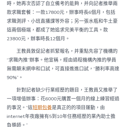
時，她再次否認了自立備考的能夠，并向記者推舉兩
款求職套餐：一款17800元，辦事時長6個月，包括
求職測評、小班直播課等外容；另一張水瓶和牛土豪
這兩個極端，都成了她追求完美平衡的工具。款
23800元，辦事時長12個月。
王教員敦促記者抓緊報名，并重點先容了機構的
“求職內推”辦事。他宣稱，經由過程機構內推的學員
無需顛末網申和口試，可直接進進口試，“勝利率高達
90%”。
針對記者缺少行業經歷的題目，王教員又推舉了
一項增值辦事：花6000元購置一個月的線上練習經過
的事況。“這
短期包養
是真正的的項目運動，由
internet年夜廠擁有5到10年任務經歷的業內助士擔
負導師。”