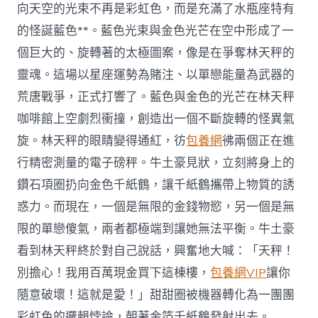
向天空的光束不再是彩虹色，而是充滿了水瓶座特有
的怪誕藍色**。藍色光束與金色光芒在空中形成了一
個巨大的、旋轉著的太極圖案，像是在爭奪林天秤的
靈魂。這場以星座運勢為賭注、以單戀能量為武器的
荒唐戰爭，正式打響了。藍色與金色的光芒在林天秤
咖啡館上空劇烈衝撞，創造出一個不斷旋轉的怪異氣
旋。林天秤的眼睛變得通紅，彷
包養網
彿兩個正在進
行精密測量的電子磅秤。牛土豪見狀，立刻將身上的
鑽石項圈扔向金色千紙鶴，讓千紙鶴攜帶上物質的誘
惑力。而現在，一個是無限的金錢物慾，另一個是無
限的單戀傻氣，兩者都極端到讓她無法平衡。牛土豪
看到林天秤終於對自己說話，興奮地大喊：「天秤！
別擔心！我用百萬現金買下這棟樓，
包養網VIP
讓你
隨意破壞！這就是愛！」甜甜圈被機器轉化為一團團
彩虹色的邏輯悖論，朝著金箔千紙鶴發射出去。