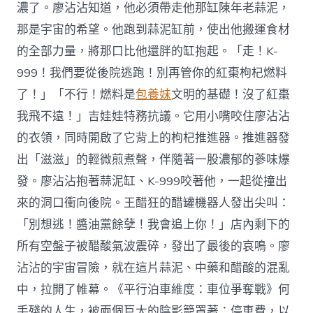
濃了。廖沾沾知道，他必須帶走他那缸陳年老蒜泥，
那是宇宙的希望。他跑到蒜泥缸前，使出他搬運食材
的全部力量，將那口比他還胖的缸抱起。「走！K-
999！我們要從後院逃跑！別再管你的紅棗枸杞燃料
了！」「不行！燃料是
包養妹
文明的基礎！沒了紅棗
我飛不遠！」吉娃娃特務抗議。它用小嘴咬住廖沾沾
的衣領，同時開啟了它背上的枸杞推進器。推進器發
出「滋滋」的輕微煎煮聲，伴隨著一股濃郁的蔘味爆
發。廖沾沾抱著蒜泥缸、K-999咬著他，一起從撞出
來的洞口衝向後院。王醋狂的醋罐機器人發出尖叫：
「別想逃！醬油黨餘孽！我會追上你！」店內剩下的
所有空盤子被醋酸氣波震碎，發出了最後的哀鳴。廖
沾沾的宇宙冒險，就在這片蒜泥、中藥和醋酸的混亂
中，拉開了帷幕。《平行泊車維度：車位爭奪戰》何
手殘的人生，被兩個巨大的陰影籠罩著：停車費，以