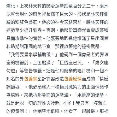
體化。上次林天秤的戀愛運勢跌至百分之二十，張水
瓶就發現他的廚房裡長滿了巨大的、形狀是林天秤側
臉的粉紅色蘑菇。他必須在今天結束前，將林天秤的
運勢至少提升到零。否則，他那份單戀就會變成某種
具備攻擊性的實體。他緊張地跑進他堆滿了星座圖表
和過期甜甜圈的地下室，那裡放著他的秘密武器。
「我需要星象學輔助儀！」他衝到一個像是老式彈珠
臺的機器前，上面貼滿了「巨蟹座已哭」、「處女座
勿碰」等警告標籤。這是他用廢棄的唱片機和一個不
知名的外
包養網
星計算器改造
包養感情
而成的「情感
調節器」。他必須輸入一種極具感染力的正面情緒作
為燃料，來抵抗那負面的運勢波。「水瓶座的優勢，
就是超脫一切的理性與冷靜…才怪！我只有一腔熱血
的傻氣啊！」他絕望地低吼。他看了一眼腳邊。那裡