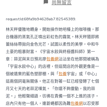
日
在
尚無留言
期
〈58
屆
金
requestId:68fa9b94628ab7.82545389.
鐘
收
林天秤優雅地轉身，開始操作她吧檯上的咖啡機，那
視
1460
台機器的蒸氣孔正噴出彩虹色的霧氣。林天秤隨即將
萬
蕾絲絲帶拋向金色光芒，試圖以柔性的美學，中和牛
人
看
土豪的粗暴財富。《宇宙水餃與終極醬料師》第一
專
包
章：蒜泥與末日預兆廖
包養網
沾沾坐在他那間被稱為
養
「宇宙水餃中心」的店裡，但這間店的外觀更像是一
行
情
個被遺棄的藍色塑膠棚，與「
包養
宇宙」或「中心」
視
這兩個詞毫無關係。他正在對著一缸已經發酵了七個
后
蔡
月又七天的老蒜泥嘆氣。「你還不夠靈動，我的蒜
淑
泥。」他輕聲細語，彷彿在責備一個不上進的孩子。
臻
跟
店內只有他一個人，連蒼蠅都因為難
包養網
以忍受那