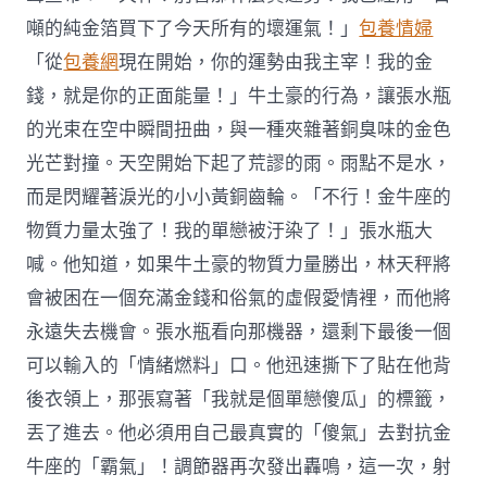
噸的純金箔買下了今天所有的壞運氣！」
包養情婦
「從
包養網
現在開始，你的運勢由我主宰！我的金
錢，就是你的正面能量！」牛土豪的行為，讓張水瓶
的光束在空中瞬間扭曲，與一種夾雜著銅臭味的金色
光芒對撞。天空開始下起了荒謬的雨。雨點不是水，
而是閃耀著淚光的小小黃銅齒輪。「不行！金牛座的
物質力量太強了！我的單戀被汙染了！」張水瓶大
喊。他知道，如果牛土豪的物質力量勝出，林天秤將
會被困在一個充滿金錢和俗氣的虛假愛情裡，而他將
永遠失去機會。張水瓶看向那機器，還剩下最後一個
可以輸入的「情緒燃料」口。他迅速撕下了貼在他背
後衣領上，那張寫著「我就是個單戀傻瓜」的標籤，
丟了進去。他必須用自己最真實的「傻氣」去對抗金
牛座的「霸氣」！調節器再次發出轟鳴，這一次，射