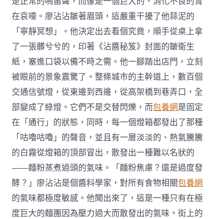
是正常的鳴笛聲，而像是一個巨大的、消化不良的胃
在哀嚎。廖沾沾皺著眉頭，這嚴重干擾了他蒜泥的
「寧靜冥想」。他決定出去看個究竟，順手從桌上拿
了一張髒兮兮的，印著《沾醬秘笈》封面的皺衛生
紙，塞進口袋以備不時之需。他一腳踏出店門，立刻
被眼前的景象震驚了。整條城市的主幹道上，數百個
交通信號燈，從東邊到西邊，從高架橋到巷弄口，全
部變成了綠燈。它們不是交替閃爍，而
包養網
是固定
在「通行」的狀態，同時，每一個燈箱都發出了那種
「咕嚕咕嚕」的聲音，並且有一層淡淡的、熱氣騰騰
的白霧從燈箱的頂部冒出，散發出一種難以名狀的
——麵粉蒸煮過頭的氣味。「麵粉焦慮？還是過度發
酵？」廖沾沾是個醬料學家，對所有食物相關
包養網
的氣味都極度敏感。他聞出來了，這是一種只有在極
度巨大的麵團因為壓力過大而散發出的氣味。街上的