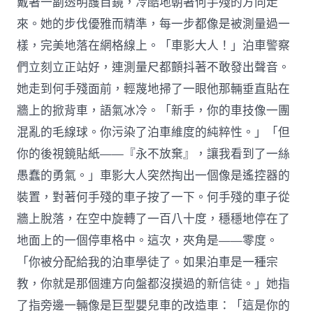
戴著一副透明護目鏡，冷酷地朝著何手殘的方向走
來。她的步伐優雅而精準，每一步都像是被測量過一
樣，完美地落在網格線上。「車影大人！」泊車警察
們立刻立正站好，連測量尺都顫抖著不敢發出聲音。
她走到何手殘面前，輕蔑地掃了一眼他那輛垂直貼在
牆上的掀背車，語氣冰冷。「新手，你的車技像一團
混亂的毛線球。你污染了泊車維度的純粹性。」「但
你的後視鏡貼紙——『永不放棄』，讓我看到了一絲
愚蠢的勇氣。」車影大人突然掏出一個像是遙控器的
裝置，對著何手殘的車子按了一下。何手殘的車子從
牆上脫落，在空中旋轉了一百八十度，穩穩地停在了
地面上的一個停車格中。這次，夾角是——零度。
「你被分配給我的泊車學徒了。如果泊車是一種宗
教，你就是那個連方向盤都沒摸過的新信徒。」她指
了指旁邊一輛像是巨型嬰兒車的改造車：「這是你的