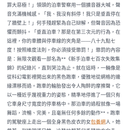
罪大惡極！」領頭的泊車警察用一個擴音器大喊，聲
音充滿機械感。「我、我沒有斜停！我只是垂直停在
了牆壁上！」何手殘趕緊為自己辯解，但聲音因為恐
懼而顫抖。「垂直泊車？那是在第三次元的行為，在
這裡，你的車體與停車線的夾角是——八十九點七
度！按照維度法則，你必須接受懲罰！」懲罰的內容
是：無限次觀看一部名為**《新手泊車七百次失敗集
錦》的紀錄片，直到哭泣為止。就在這時，一輛像是
從科幻電影裡開出來的黑色跑車，優雅地從網格的邊
緣漂移而過。跑車的輪胎發出令人陶醉的摩擦聲，它
以一種近乎蔑視重力的姿態，精準地停進了一個只有
它車身尺寸寬度的停車格中。那泊車的過程就像一場
舞蹈，流暢、完美，且毫無任何多餘的動作**。跑車
的駕駛座上走出一個全身黑色皮衣的女
包養網
人，她