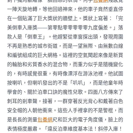
剩下獨角獸雕像一臉困惑的表情。何手
包養網
殘感覺
一陣天旋地轉，等他回過神來，他的車子竟然垂直停
在一個貼滿了巨大獎狀的牆壁上。獎狀上寫著：「完
美倒車入庫獎——第零點零零零零零九度偏差。」落
款人是「倒車王」。他趕緊從車窗探出頭，發現周圍
不再是熟悉的城市街道，而是一望無際、由無數白線
和編號組成的巨大網格。這裡的空氣聞起來像是新買
的輪胎和劣質香水的混合物，而重力似乎是隨機變化
的，有時感覺很重，有時像漂浮在游泳池裡。他試圖
按喇叭，但喇叭發出的不是「叭叭」，而是他童年時
學會的、關於泊車口訣的魔性兒歌。四面八方傳來了
刺耳的剎車聲，接著，一群穿著反光背心和戴著白色
安全帽的人朝他衝來。這些人手裡拿的不是警棍，而
是長長的測量
包養網
尺和巨大的電子角度儀，臉上的
表情極度嚴肅。「違反泊車維度基本法！斜停入庫！