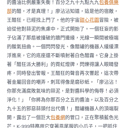
的醬油比例嚴重失衡！百分之九十九點九九
包養俱樂
部
的醋，才是真理！」廖沾沾知道，這是他的宿敵，
王醋狂，已經找上門了。他的宇宙
甜心花園
冒險，被
迫從他對蒜泥的焦慮中，正式開始了。一個狂妄的影
子佔滿了那扇被撞破的牆門邊緣，光線一瞬間被極端
的酸氣扭曲。一個閃閃發光、像醋罐的機器人緩緩漂
浮進來，它的底座還不斷噴射著白色醋霧。它身上掛
著「醋狂派大勝利」的霓虹燈牌，閃爍得讓人眼睛發
疼，同時發出警報。王醋狂的聲音再次響起，這次帶
著金屬回音的嘲弄，刺耳得像是磨砂紙。「廖沾沾！
你那充滿腐敗氣味的蒜泥，是對醬料學的侮辱！必須
淨化！」「你將為你那百分之五的醬油，以及百分之
九十五的邪惡蒜頭付出代價！」醋罐機器人的頂端裂
開，露出了一個巨大
包養網
的管口，正在聚積藍色光
芒。K-999特務用它穿著燕尾服的小爪子，一把抓住