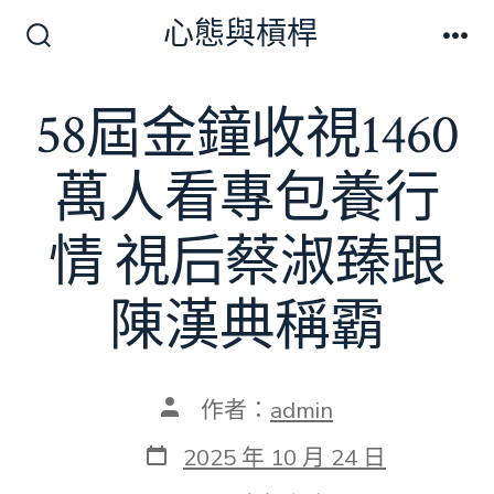
跳
心態與槓桿
至
搜
選
尋
單
主
切
58屆金鐘收視1460
要
換
開
內
關
萬人看專包養行
容
情 視后蔡淑臻跟
陳漢典稱霸
文
作者：
admin
章
作
發
2025 年 10 月 24 日
者
表