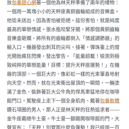
放
包養甜心網
著一個他為林天秤準備了兩年的禮物：
一個用一萬塊小小的天秤座黃銅齒輪組成的音樂盒。
他從未送出，因為害怕被拒絕。這份害怕，就是純度
最高的單戀情感。張水瓶咬緊牙關，將那個黃銅齒輪
音樂盒砸爛，將所有的齒輪都倒入「情感調節器」的
輸入口。機器發出刺耳的尖叫，接著，彈珠臺上的燈
光開始瘋狂閃爍，發出警告。「能量超載！檢測到極
致純粹的單戀能量！目標：提升天秤座運勢！」在機
器的頂部，一個巨大的、像彩虹一樣的光束筆直地射
向天空。然而，就在光束衝出屋頂的一瞬間，一輛塗
滿了金色、裝飾著巨大公牛角的悍馬車猛地停在咖啡
館門口。駕駛座上走下一個全身肌肉、戴著
包養軟體
鑽石項圈的男人，那人正是林天秤的狂熱追求者——
金牛座霸總牛土豪。牛土豪一腳踢開咖啡館的門，大
聲宣布：「天秤！別管那什麼負運勢！我已經用一百