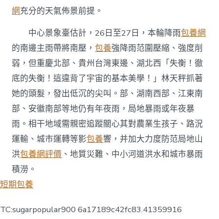
網
充分的天氣佈景前提。
中心景象臺估計，26日至27日，本輪降雨
包養網
的南邊主雨帶將南壓，
包養
強降雨范圍壓縮、強度削
弱，但重慶北部、貴州台灣東邊、湖北西「失衡！徹
底的失衡！這違背了宇宙的基本美學！」林天秤抓著
她的頭髮，發出低沉的尖叫。部、湖南西部、江東南
部、安徽南部等地仍有年夜雨，局地暴雨或年夜暴
雨。相干地域需親密追蹤關心其對農業生孩子、路況
運輸、城市運轉等影
包養
響，并加大力度防范局地山
洪
包養網評價
、地質災難、中小河道洪水和城市暴雨
積澇。
短期包養
TC:sugarpopular900 6a17189c42fc83.41359916