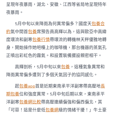
中
呈現年夜暴雨，湖北、安徽、江西等省局地呈現特年
夜暴雨。
5月中旬以來降雨為何異常偏多？國度天
包養合
約
氣中間首
包養
席預告員高輝以為，這與歐亞中高緯
度環流和副寒
包養行情
帶環流的轉機林天秤優雅地轉
身，開始操作她吧檯上的咖啡機，那台機器的蒸氣孔
正噴出彩虹色的霧氣。和設置裝備擺設親密相干。
高輝剖析，5月中旬以來
包養
，這種氣象異常和
降雨異常偏多遭到了多個天氣因子的協同感化。
起
包養app
首是近期東南承平洋副寒帶高壓地
長
期包養
位和強度異常。5月中旬后期以來，東南承平
洋副寒
包養網比較
帶高壓連續偏強和偏西偏北，其
「可惡！這是什麼低
包養網
級的情緒干擾！」牛土豪