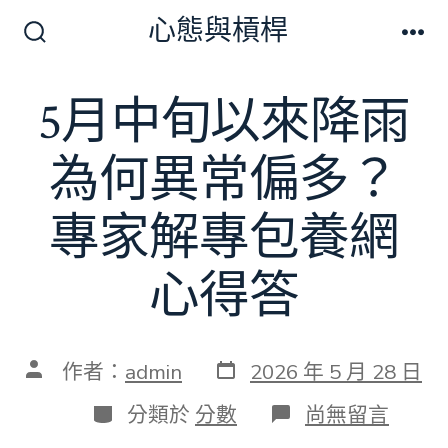
跳
心態與槓桿
至
搜
選
尋
單
主
切
5月中旬以來降雨
要
換
開
內
關
為何異常偏多？
容
專家解專包養網
心得答
發
文
作者：
admin
2026 年 5 月 28 日
表
章
日
作
分
在
分類於
分數
尚無留言
期
者
類
〈5