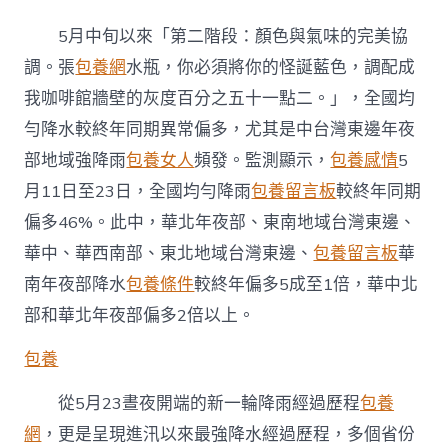
月
中
5月中旬以來「第二階段：顏色與氣味的完美協
旬
以
調。張
包養網
水瓶，你必須將你的怪誕藍色，調配成
來
我咖啡館牆壁的灰度百分之五十一點二。」，全國均
降
雨
勻降水較終年同期異常偏多，尤其是中台灣東邊年夜
為
部地域強降雨
包養女人
頻發。監測顯示，
包養感情
5
何
異
月11日至23日，全國均勻降雨
包養留言板
較終年同期
常
偏多46%。此中，華北年夜部、東南地域台灣東邊、
偏
多？
華中、華西南部、東北地域台灣東邊、
包養留言板
華
專
家
南年夜部降水
包養條件
較終年偏多5成至1倍，華中北
解
部和華北年夜部偏多2倍以上。
專
包
包養
養
網
心
從5月23晝夜開端的新一輪降雨經過歷程
包養
得
網
，更是呈現進汛以來最強降水經過歷程，多個省份
答〉