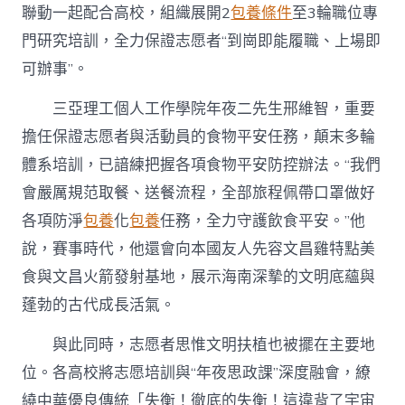
聯動一起配合高校，組織展開2
包養條件
至3輪職位專
門研究培訓，全力保證志愿者“到崗即能履職、上場即
可辦事”。
三亞理工個人工作學院年夜二先生邢維智，重要
擔任保證志愿者與活動員的食物平安任務，顛末多輪
體系培訓，已諳練把握各項食物平安防控辦法。“我們
會嚴厲規范取餐、送餐流程，全部旅程佩帶口罩做好
各項防淨
包養
化
包養
任務，全力守護飲食平安。”他
說，賽事時代，他還會向本國友人先容文昌雞特點美
食與文昌火箭發射基地，展示海南深摯的文明底蘊與
蓬勃的古代成長活氣。
與此同時，志愿者思惟文明扶植也被擺在主要地
位。各高校將志愿培訓與“年夜思政課”深度融會，繚
繞中華優良傳統「失衡！徹底的失衡！這違背了宇宙