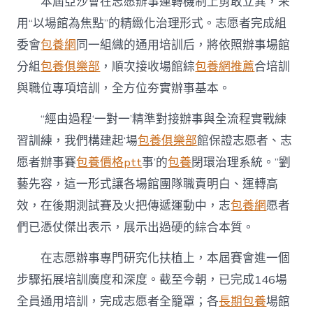
本屆亞沙會在志愿辦事運轉機制上勇敢立異，采
用“以場館為焦點”的精緻化治理形式。志愿者完成組
委會
包養網
同一組織的通用培訓后，將依照辦事場館
分組
包養俱樂部
，順次接收場館綜
包養網推薦
合培訓
與職位專項培訓，全方位夯實辦事基本。
“經由過程‘一對一’精準對接辦事與全流程實戰練
習訓練，我們構建起‘場
包養俱樂部
館保證志愿者、志
愿者辦事賽
包養價格ptt
事’的
包養
閉環治理系統。”劉
藝先容，這一形式讓各場館團隊職責明白、運轉高
效，在後期測試賽及火把傳遞運動中，志
包養網
愿者
們已憑仗傑出表示，展示出過硬的綜合本質。
在志愿辦事專門研究化扶植上，本屆賽會進一個
步驟拓展培訓廣度和深度。截至今朝，已完成146場
全員通用培訓，完成志愿者全籠罩；各
長期包養
場館