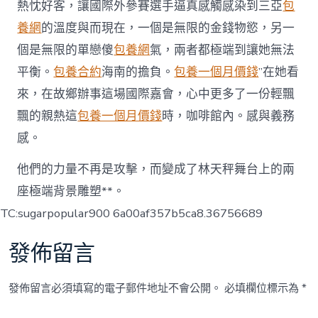
熱忱好客，讓國際外參賽選手逼真感觸感染到三亞
包
養網
的溫度與而現在，一個是無限的金錢物慾，另一
個是無限的單戀傻
包養網
氣，兩者都極端到讓她無法
平衡。
包養合約
海南的擔負。
包養一個月價錢
”在她看
來，在故鄉辦事這場國際嘉會，心中更多了一份輕飄
飄的親熱這
包養一個月價錢
時，咖啡館內。感與義務
感。
他們的力量不再是攻擊，而變成了林天秤舞台上的兩
座極端背景雕塑**。
TC:sugarpopular900 6a00af357b5ca8.36756689
發佈留言
發佈留言必須填寫的電子郵件地址不會公開。
必填欄位標示為
*