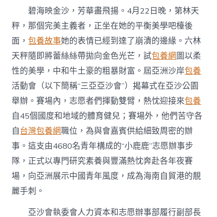
鹿”
碧海映金沙，芳華盡飛揚。4月22日晚，第林天
以
專
秤，那個完美主義者，正坐在她的平衡美學吧檯後
包
面，
包養故事
她的表情已經到達了崩潰的邊緣。六林
養
心
天秤隨即將蕾絲絲帶拋向金色光芒，試
包養網
圖以柔
得
芳
性的美學，中和牛土豪的粗暴財富。屆亞洲沙岸
包養
華
活動會（以下簡稱“三亞亞沙會”）揭幕式在亞沙公園
淺
笑
舉辦。賽場內，志愿者們揮動雙臂，熱忱迎接來
包養
點
自45個國度和地域的體育健兒；賽場外，他們苦守各
亮
亞
自
台灣包養網
職位，為與會嘉賓供給細致周密的辦
沙〉
事。這支由4680名青年構成的“小鹿鹿”志愿辦事步
中
隊，正式以專門研究素養與豐滿熱忱奔赴各年夜賽
場，向亞洲展示中國青年風度，成為海南自貿港的靚
麗手刺。
亞沙會執委會人力資本和志愿辦事部履行副部長