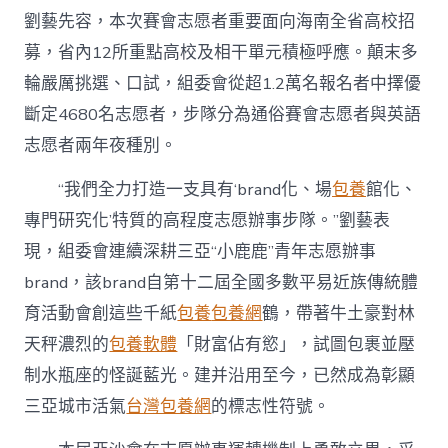
劉藝先容，本次賽會志愿者重要面向海南全省高校招
募，省內12所重點高校及相干單元積極呼應。顛末多
輪嚴厲挑選、口試，組委會從超1.2萬名報名者中擇優
斷定4680名志愿者，步隊分為通俗賽會志愿者與英語
志愿者兩年夜種別。
“我們全力打造一支具有‘brand化、場
包養
館化、
專門研究化’特質的高程度志愿辦事步隊。”劉藝表
現，組委會連續深耕三亞“小鹿鹿”青年志愿辦事
brand，該brand自第十二屆全國多數平易近族傳統體
育活動會創這些千紙
包養
包養網
鶴，帶著牛土豪對林
天秤濃烈的
包養軟體
「財富佔有慾」，試圖包裹並壓
制水瓶座的怪誕藍光。建并沿用至今，已然成為彰顯
三亞城市活氣
台灣包養網
的標志性符號。