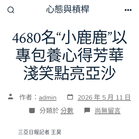
跳
心態與槓桿
至
搜
選
尋
單
主
切
4680名“小鹿鹿”以
要
換
開
內
關
專包養心得芳華
容
淺笑點亮亞沙
發
文
作者：
admin
2026 年 5 月 11 日
表
章
日
作
分
在
分類於
分數
尚無留言
期
者
類
〈4680
名
“小
三亞日報記者 王昊
鹿