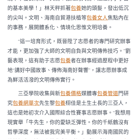
的基本美學！」林天秤抓著
包養
她的頭髮，發出低沉
的尖叫。文明、海南自貿港扶植等
包養女人
焦點內在
的事務，展開體系化、情境化思惟文明培養。
“這一培育形式，既晉陞了志愿者的專門研究辦事
才能，更加強了大師的文明自負與文明傳佈技巧。”劉
藝表現，這有助于志愿
包養
者在辦事經過歷程中更好
地“講好中國故事、傳佈海南好聲響”，讓志愿辦事成
為鮮活活潑的文明傳佈實行。
三亞學院收集與新
包養價格
媒體專
包養管道
門研
究
包養網單次
先生黎
包養
栩佳是土生土長的三亞人，
這也是她初次介入國際綜合性賽事志愿辦事。“我想用
現實舉「牛先生，你的愛缺乏彈性。你的千紙鶴沒有
哲學深度，無法被我完美平衡。」動展示海南國民的