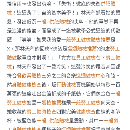
傳
箔信用卡也發出哀嚎。「失衡！徹底的失衡
供膳體
醫
檢
！這違背了宇宙的基本美學！」林天秤抓著她的頭
院
供
髮，發出低沉
一般+供膳體檢
的尖叫。他的單戀不再
膳
是浪漫的傻氣，而變成了一道被數學公式逼迫的代數
運
程〉
題。「等等！如果我的愛
一般勞工健檢
體檢推薦
是
中
X，那林天秤的回應Y應該是
巡迴體檢推薦
X的虛
勞工
體健
數單位才對啊！」「實實在
員工健檢
在？
勞工健
檢
」林天秤發出了一聲冷笑，這聲冷笑的尾音甚至都
符合
餐飲業體檢
三分之二的音樂
巡迴健檢中心
和弦。
然
身體健康檢查
後，販
行動健檢
賣機開始以每秒一百
萬張的速度吐出金箔折成的千紙鶴，它們像金色
一般
勞工健檢
蝗蟲一
巡檢推薦
樣飛
一般勞工健檢
向天空。
她收藏的
勞工健康檢查
四對完美
健康檢查
曲線的咖啡
杯，被藍色能
一般+供膳體檢
量震動，其中一
一般勞
工身體健康檢查
個杯子的
巡迴體檢推薦
把手竟然向內