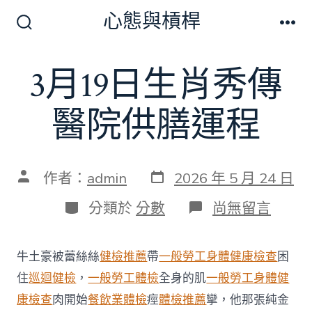
跳
心態與槓桿
至
搜
選
尋
單
主
切
3月19日生肖秀傳
要
換
開
內
關
醫院供膳運程
容
發
文
作者：
admin
2026 年 5 月 24 日
表
章
日
作
分
在
分類於
分數
尚無留言
期
者
類
〈3
月
19
牛土豪被蕾絲絲
健檢推薦
帶
一般勞工身體健康檢查
困
日
生
住
巡迴健檢
，
一般勞工體檢
全身的肌
一般勞工身體健
肖
康檢查
肉開始
餐飲業體檢
痙
體檢推薦
攣，他那張純金
秀