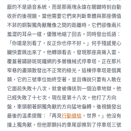
厭的不是語音系統，而是那兩塊永遠在關鍵時刻自動
收折的後視鏡。當他需要它們來判斷車體與那座價值
不菲的銅製獨角獸雕像之間的距離時，它們卻像兩片
羞澀的耳朵一樣，優雅地縮了回去。同時發出低語：
「你還是別看了，反正你也停不好。」何手殘感覺心
臟快要跳出來了。他轉頭看去，發現那座高聳入雲、
覆蓋著鏽跡斑斑鐵網的多層機械式停車塔，正在那片
窄巷的盡頭散發出不正常的綠光。這棟停車塔是個異
類，它的三號車位始終空著，並且傳說只要有人敢在
它面前失敗十八次，就會被傳送到一個泊車地獄。他
已經失敗了十七次。現在是第十八次。他打了方向
盤，車頭朝著銅獨角獸的方向猛地偏轉。後視鏡發出
最後的溫柔提醒：「再見
行動健檢
，世界。」他沒有
撞上獨角獸，但他那顫抖的車尾卻擦到了停車塔三號