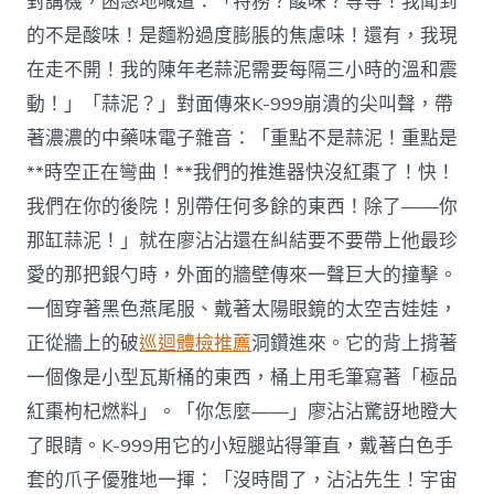
對講機，困惑地喊道：「特務？酸味？等等！我聞到
的不是酸味！是麵粉過度膨脹的焦慮味！還有，我現
在走不開！我的陳年老蒜泥需要每隔三小時的溫和震
動！」「蒜泥？」對面傳來K-999崩潰的尖叫聲，帶
著濃濃的中藥味電子雜音：「重點不是蒜泥！重點是
**時空正在彎曲！**我們的推進器快沒紅棗了！快！
我們在你的後院！別帶任何多餘的東西！除了——你
那缸蒜泥！」就在廖沾沾還在糾結要不要帶上他最珍
愛的那把銀勺時，外面的牆壁傳來一聲巨大的撞擊。
一個穿著黑色燕尾服、戴著太陽眼鏡的太空吉娃娃，
正從牆上的破
巡迴體檢推薦
洞鑽進來。它的背上揹著
一個像是小型瓦斯桶的東西，桶上用毛筆寫著「極品
紅棗枸杞燃料」。「你怎麼——」廖沾沾驚訝地瞪大
了眼睛。K-999用它的小短腿站得筆直，戴著白色手
套的爪子優雅地一揮：「沒時間了，沾沾先生！宇宙