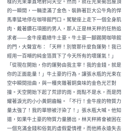
樣的光束筆直地射向天空。然而，就在光束衝出屋頂
的一瞬間，一輛塗滿了金色、裝飾著巨大公牛角的悍
馬車猛地停在咖啡館門口。駕駛座上走下一個全身肌
肉、戴著鑽石項圈的男人，那人正是林天秤的狂熱追
求者——金牛座霸總牛土豪。牛土豪一腳踢開咖啡館
的門，大聲宣布：「天秤！別管那什麼負運勢！我已
經用一百噸的純金箔買下了今天所有的壞運氣！」
「從現在開始，你的運勢由我主宰！我的金錢，就是
你的正面能量！」牛土豪的行為，讓張水瓶的光束在
空中瞬間扭曲，與一種夾雜著銅臭味的金色光芒對
撞。天空開始下起了荒謬的雨。雨點不是水，而是閃
耀著淚光的小小黃銅齒輪。「不行！金牛座的物質力
量太強了！我的單戀被汙染了！」張水瓶大喊。他知
道，如果牛土豪的物質力量勝出，林天秤將會被困在
一個充滿金錢和俗氣的虛假愛情裡，而他將永遠失去