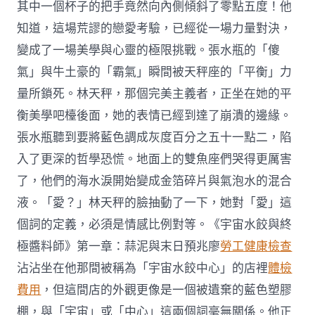
計
其中一個杯子的把手竟然向內側傾斜了零點五度！他
很
知道，這場荒謬的戀愛考驗，已經從一場力量對決，
“寶
馬
變成了一場美學與心靈的極限挑戰。張水瓶的「傻
秀
氣」與牛土豪的「霸氣」瞬間被天秤座的「平衡」力
傳
醫
量所鎖死。林天秤，那個完美主義者，正坐在她的平
院
衡美學吧檯後面，她的表情已經到達了崩潰的邊緣。
體
檢
張水瓶聽到要將藍色調成灰度百分之五十一點二，陷
項
目”〉
入了更深的哲學恐慌。地面上的雙魚座們哭得更厲害
中
了，他們的海水淚開始變成金箔碎片與氣泡水的混合
液。「愛？」林天秤的臉抽動了一下，她對「愛」這
個詞的定義，必須是情感比例對等。《宇宙水餃與終
極醬料師》第一章：蒜泥與末日預兆廖
勞工健康檢查
沾沾坐在他那間被稱為「宇宙水餃中心」的店裡
體檢
費用
，但這間店的外觀更像是一個被遺棄的藍色塑膠
棚，與「宇宙」或「中心」這兩個詞毫無關係。他正