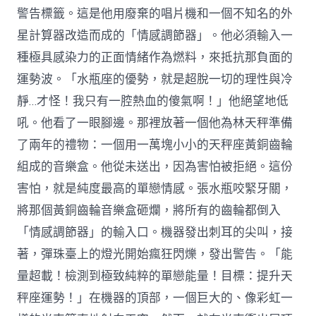
警告標籤。這是他用廢棄的唱片機和一個不知名的外
星計算器改造而成的「情感調節器」。他必須輸入一
種極具感染力的正面情緒作為燃料，來抵抗那負面的
運勢波。「水瓶座的優勢，就是超脫一切的理性與冷
靜…才怪！我只有一腔熱血的傻氣啊！」他絕望地低
吼。他看了一眼腳邊。那裡放著一個他為林天秤準備
了兩年的禮物：一個用一萬塊小小的天秤座黃銅齒輪
組成的音樂盒。他從未送出，因為害怕被拒絕。這份
害怕，就是純度最高的單戀情感。張水瓶咬緊牙關，
將那個黃銅齒輪音樂盒砸爛，將所有的齒輪都倒入
「情感調節器」的輸入口。機器發出刺耳的尖叫，接
著，彈珠臺上的燈光開始瘋狂閃爍，發出警告。「能
量超載！檢測到極致純粹的單戀能量！目標：提升天
秤座運勢！」在機器的頂部，一個巨大的、像彩虹一