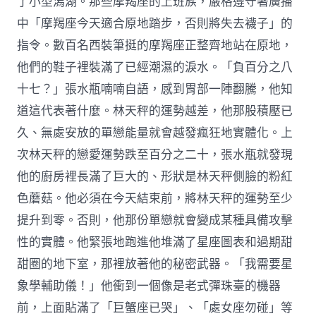
了小型潟湖。那些摩羯座的上班族，嚴格遵守著廣播
中「摩羯座今天適合原地踏步，否則將失去襪子」的
指令。數百名西裝筆挺的摩羯座正整齊地站在原地，
他們的鞋子裡裝滿了已經潮濕的淚水。「負百分之八
十七？」張水瓶喃喃自語，感到胃部一陣翻騰，他知
道這代表著什麼。林天秤的運勢越差，他那股積壓已
久、無處安放的單戀能量就會越發瘋狂地實體化。上
次林天秤的戀愛運勢跌至百分之二十，張水瓶就發現
他的廚房裡長滿了巨大的、形狀是林天秤側臉的粉紅
色蘑菇。他必須在今天結束前，將林天秤的運勢至少
提升到零。否則，他那份單戀就會變成某種具備攻擊
性的實體。他緊張地跑進他堆滿了星座圖表和過期甜
甜圈的地下室，那裡放著他的秘密武器。「我需要星
象學輔助儀！」他衝到一個像是老式彈珠臺的機器
前，上面貼滿了「巨蟹座已哭」、「處女座勿碰」等