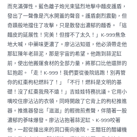
而充滿彈性。藍色離子炮光束猛烈地擊中麵皮護盾，
發出了一聲像是汽水開蓋的聲音。護盾劇烈震動，但
奇蹟般地擋住了攻擊，只是散發出濃郁的麵香。「這
麵皮的延展性！完美！但撐不了太久！」K-999焦急
地大喊，中藥味更濃了。廖沾沾知道，他必須帶走他
那缸陳年老蒜泥，那是宇宙的希望。他跑到蒜泥缸
前，使出他搬運食材的全部力量，將那口比他還胖的
缸抱起。「走！K-999！我們要從後院逃跑！別再管
你的紅棗枸杞燃料了！」「不行！燃料是文明的基
礎！沒了紅棗我飛不遠！」吉娃娃特務抗議。它用小
嘴咬住廖沾沾的衣領，同時開啟了它背上的枸杞推進
器。推進器發出「滋滋」的輕微煎煮聲，伴隨著一股
濃郁的蔘味爆發。廖沾沾抱著蒜泥缸、K-999咬著
他，一起從撞出來的洞口衝向後院。王醋狂的醋罐機