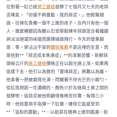
在對著一缸已經
勞工健檢
發酵了七個月又七天的老蒜
泥嘆氣。「你還不夠靈動，我的蒜泥。」他輕聲細
語，彷彿在責備一個不上進的孩子。店內只有他一個
人，連蒼蠅都因為難以忍受那股陳年蒜頭混合著鐵鏽
與淡淡絕望的味道而選擇繞道飛行。今天的營業額
是：零。廖沾沾不安的
體檢推薦
不是店裡的生意，而
是他對**「蒜泥成本焦慮症」**的深層恐懼。新鮮蒜
頭每公斤的
員工健檢
價格正在以超光速上漲，如果再
這樣下去，他引以為傲的「靈魂蒜泥」將難以為繼。
他拿著一把被磨得光滑、閃耀著不祥光芒的小銀勺，
從缸底撈起一坨濃稠的、顏色介於灰綠與土黃之間的
發酵物。這蒜泥被他照顧得像稀世珍寶，每隔三小
時，他就要用手指彈一下缸邊，確保它能感受到
**「溫和的震動」**，以助其在精神上達到圓滿。就