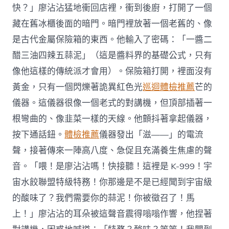
快？」廖沾沾猛地衝回店裡，衝到後廚，打開了一個
藏在舊冰櫃後面的暗門。暗門裡放著一個老舊的、像
是古代金屬保險箱的東西。他輸入了密碼：「一醬二
醋三油四辣五蒜泥」（這是醬料界的基礎公式，只有
像他這樣的傳統派才會用）。保險箱打開，裡面沒有
黃金，只有一個閃爍著詭異紅色光
巡迴體檢推薦
芒的
儀器。這儀器很像一個老式的對講機，但頂部插著一
根彎曲的、像韭菜一樣的天線。他顫抖著拿起儀器，
按下通話鈕。
體檢推薦
儀器發出「滋——」的電流
聲，接著傳來一陣高八度、急促且充滿養生焦慮的聲
音。「喂！是廖沾沾嗎！快接聽！這裡是 K-999！宇
宙水餃聯盟特級特務！你那邊是不是已經聞到宇宙級
的酸味了？我們需要你的蒜泥！你被徵召了！馬
上！」廖沾沾的耳朵被這聲音震得嗡嗡作響，他捏著