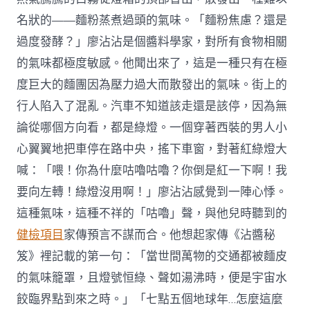
名狀的——麵粉蒸煮過頭的氣味。「麵粉焦慮？還是
過度發酵？」廖沾沾是個醬料學家，對所有食物相關
的氣味都極度敏感。他聞出來了，這是一種只有在極
度巨大的麵團因為壓力過大而散發出的氣味。街上的
行人陷入了混亂。汽車不知道該走還是該停，因為無
論從哪個方向看，都是綠燈。一個穿著西裝的男人小
心翼翼地把車停在路中央，搖下車窗，對著紅綠燈大
喊：「喂！你為什麼咕嚕咕嚕？你倒是紅一下啊！我
要向左轉！綠燈沒用啊！」廖沾沾感覺到一陣心悸。
這種氣味，這種不祥的「咕嚕」聲，與他兒時聽到的
健檢項目
家傳預言不謀而合。他想起家傳《沾醬秘
笈》裡記載的第一句：「當世間萬物的交通都被麵皮
的氣味籠罩，且燈號恒綠、聲如湯沸時，便是宇宙水
餃臨界點到來之時。」「七點五個地球年…怎麼這麼