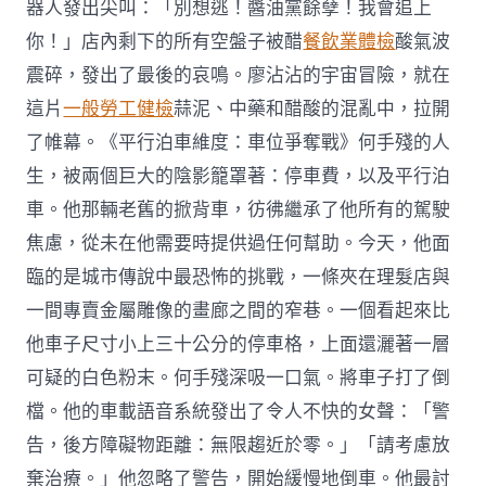
器人發出尖叫：「別想逃！醬油黨餘孽！我會追上
你！」店內剩下的所有空盤子被醋
餐飲業體檢
酸氣波
震碎，發出了最後的哀鳴。廖沾沾的宇宙冒險，就在
這片
一般勞工健檢
蒜泥、中藥和醋酸的混亂中，拉開
了帷幕。《平行泊車維度：車位爭奪戰》何手殘的人
生，被兩個巨大的陰影籠罩著：停車費，以及平行泊
車。他那輛老舊的掀背車，彷彿繼承了他所有的駕駛
焦慮，從未在他需要時提供過任何幫助。今天，他面
臨的是城市傳說中最恐怖的挑戰，一條夾在理髮店與
一間專賣金屬雕像的畫廊之間的窄巷。一個看起來比
他車子尺寸小上三十公分的停車格，上面還灑著一層
可疑的白色粉末。何手殘深吸一口氣。將車子打了倒
檔。他的車載語音系統發出了令人不快的女聲：「警
告，後方障礙物距離：無限趨近於零。」「請考慮放
棄治療。」他忽略了警告，開始緩慢地倒車。他最討