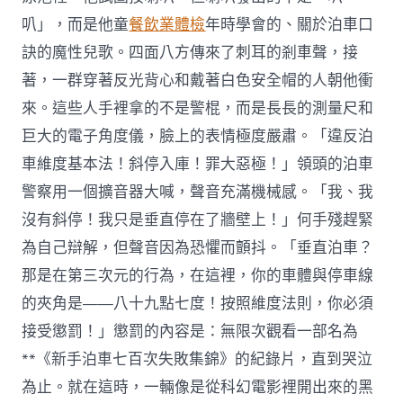
叭」，而是他童
餐飲業體檢
年時學會的、關於泊車口
訣的魔性兒歌。四面八方傳來了刺耳的剎車聲，接
著，一群穿著反光背心和戴著白色安全帽的人朝他衝
來。這些人手裡拿的不是警棍，而是長長的測量尺和
巨大的電子角度儀，臉上的表情極度嚴肅。「違反泊
車維度基本法！斜停入庫！罪大惡極！」領頭的泊車
警察用一個擴音器大喊，聲音充滿機械感。「我、我
沒有斜停！我只是垂直停在了牆壁上！」何手殘趕緊
為自己辯解，但聲音因為恐懼而顫抖。「垂直泊車？
那是在第三次元的行為，在這裡，你的車體與停車線
的夾角是——八十九點七度！按照維度法則，你必須
接受懲罰！」懲罰的內容是：無限次觀看一部名為
**《新手泊車七百次失敗集錦》的紀錄片，直到哭泣
為止。就在這時，一輛像是從科幻電影裡開出來的黑