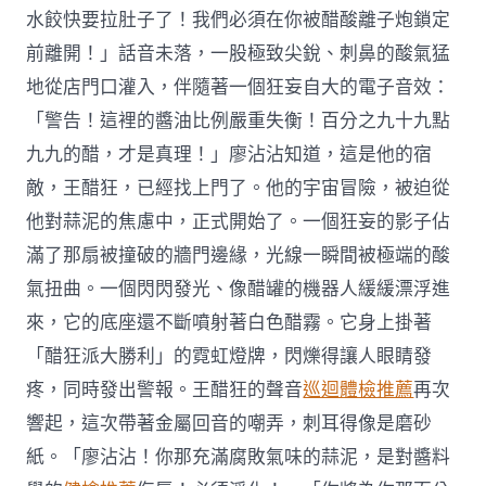
水餃快要拉肚子了！我們必須在你被醋酸離子炮鎖定
前離開！」話音未落，一股極致尖銳、刺鼻的酸氣猛
地從店門口灌入，伴隨著一個狂妄自大的電子音效：
「警告！這裡的醬油比例嚴重失衡！百分之九十九點
九九的醋，才是真理！」廖沾沾知道，這是他的宿
敵，王醋狂，已經找上門了。他的宇宙冒險，被迫從
他對蒜泥的焦慮中，正式開始了。一個狂妄的影子佔
滿了那扇被撞破的牆門邊緣，光線一瞬間被極端的酸
氣扭曲。一個閃閃發光、像醋罐的機器人緩緩漂浮進
來，它的底座還不斷噴射著白色醋霧。它身上掛著
「醋狂派大勝利」的霓虹燈牌，閃爍得讓人眼睛發
疼，同時發出警報。王醋狂的聲音
巡迴體檢推薦
再次
響起，這次帶著金屬回音的嘲弄，刺耳得像是磨砂
紙。「廖沾沾！你那充滿腐敗氣味的蒜泥，是對醬料