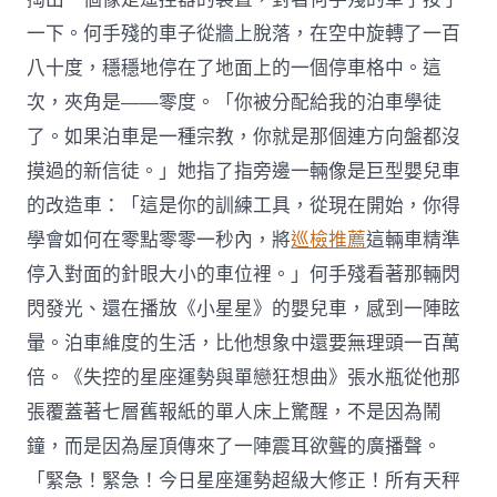
一下。何手殘的車子從牆上脫落，在空中旋轉了一百
八十度，穩穩地停在了地面上的一個停車格中。這
次，夾角是——零度。「你被分配給我的泊車學徒
了。如果泊車是一種宗教，你就是那個連方向盤都沒
摸過的新信徒。」她指了指旁邊一輛像是巨型嬰兒車
的改造車：「這是你的訓練工具，從現在開始，你得
學會如何在零點零零一秒內，將
巡檢推薦
這輛車精準
停入對面的針眼大小的車位裡。」何手殘看著那輛閃
閃發光、還在播放《小星星》的嬰兒車，感到一陣眩
暈。泊車維度的生活，比他想象中還要無理頭一百萬
倍。《失控的星座運勢與單戀狂想曲》張水瓶從他那
張覆蓋著七層舊報紙的單人床上驚醒，不是因為鬧
鐘，而是因為屋頂傳來了一陣震耳欲聾的廣播聲。
「緊急！緊急！今日星座運勢超級大修正！所有天秤