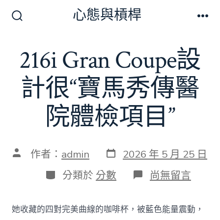
跳
心態與槓桿
至
搜
選
尋
單
主
切
216i Gran Coupe設
要
換
開
內
關
計很“寶馬秀傳醫
容
院體檢項目”
發
文
作者：
admin
2026 年 5 月 25 日
表
章
日
作
分
在
分類於
分數
尚無留言
期
者
類
〈216i
Gran
Coupe
她收藏的四對完美曲線的咖啡杯，被藍色能量震動，
設