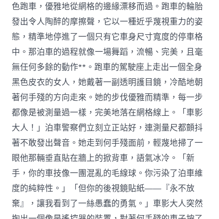
色跑車，優雅地從網格的邊緣漂移而過。跑車的輪胎
發出令人陶醉的摩擦聲，它以一種近乎蔑視重力的姿
態，精準地停進了一個只有它車身尺寸寬度的停車格
中。那泊車的過程就像一場舞蹈，流暢、完美，且毫
無任何多餘的動作**。跑車的駕駛座上走出一個全身
黑色皮衣的女人，她戴著一副透明護目鏡，冷酷地朝
著何手殘的方向走來。她的步伐優雅而精準，每一步
都像是被測量過一樣，完美地落在網格線上。「車影
大人！」泊車警察們立刻立正站好，連測量尺都顫抖
著不敢發出聲音。她走到何手殘面前，輕蔑地掃了一
眼他那輛垂直貼在牆上的掀背車，語氣冰冷。「新
手，你的車技像一團混亂的毛線球。你污染了泊車維
度的純粹性。」「但你的後視鏡貼紙——『永不放
棄』，讓我看到了一絲愚蠢的勇氣。」車影大人突然
掏出一個像是遙控器的裝置，對著何手殘的車子按了