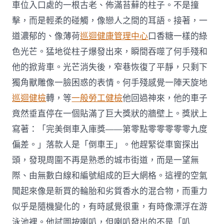
車位入口處的一根古老、佈滿苔蘚的柱子。不是撞
擊，而是輕柔的碰觸，像戀人之間的耳語。接著，一
道濃郁的、像薄荷
巡迴健康管理中心
口香糖一樣的綠
色光芒。猛地從柱子爆發出來，瞬間吞噬了何手殘和
他的掀背車。光芒消失後，窄巷恢復了平靜，只剩下
獨角獸雕像一臉困惑的表情。何手殘感覺一陣天旋地
巡迴健檢
轉，等
一般勞工健檢
他回過神來，他的車子
竟然垂直停在一個貼滿了巨大獎狀的牆壁上。獎狀上
寫著：「完美倒車入庫獎——第零點零零零零零九度
偏差。」落款人是「倒車王」。他趕緊從車窗探出
頭，發現周圍不再是熟悉的城市街道，而是一望無
際、由無數白線和編號組成的巨大網格。這裡的空氣
聞起來像是新買的輪胎和劣質香水的混合物，而重力
似乎是隨機變化的，有時感覺很重，有時像漂浮在游
泳池裡。他試圖按喇叭，但喇叭發出的不是「叭