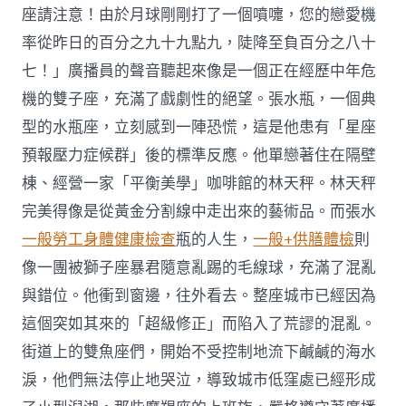
座請注意！由於月球剛剛打了一個噴嚏，您的戀愛機
率從昨日的百分之九十九點九，陡降至負百分之八十
七！」廣播員的聲音聽起來像是一個正在經歷中年危
機的雙子座，充滿了戲劇性的絕望。張水瓶，一個典
型的水瓶座，立刻感到一陣恐慌，這是他患有「星座
預報壓力症候群」後的標準反應。他單戀著住在隔壁
棟、經營一家「平衡美學」咖啡館的林天秤。林天秤
完美得像是從黃金分割線中走出來的藝術品。而張水
一般勞工身體健康檢查
瓶的人生，
一般+供膳體檢
則
像一團被獅子座暴君隨意亂踢的毛線球，充滿了混亂
與錯位。他衝到窗邊，往外看去。整座城市已經因為
這個突如其來的「超級修正」而陷入了荒謬的混亂。
街道上的雙魚座們，開始不受控制地流下鹹鹹的海水
淚，他們無法停止地哭泣，導致城市低窪處已經形成