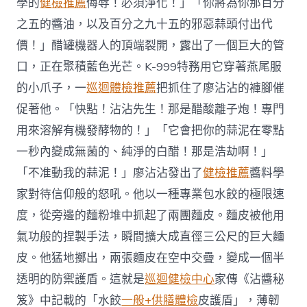
學的
健檢推薦
侮辱！必須淨化！」「你將為你那百分
之五的醬油，以及百分之九十五的邪惡蒜頭付出代
價！」醋罐機器人的頂端裂開，露出了一個巨大的管
口，正在聚積藍色光芒。K-999特務用它穿著燕尾服
的小爪子，一
巡迴體檢推薦
把抓住了廖沾沾的褲腳催
促著他。「快點！沾沾先生！那是醋酸離子炮！專門
用來溶解有機發酵物的！」「它會把你的蒜泥在零點
一秒內變成無菌的、純淨的白醋！那是浩劫啊！」
「不准動我的蒜泥！」廖沾沾發出了
健檢推薦
醬料學
家對待信仰般的怒吼。他以一種專業包水餃的極限速
度，從旁邊的麵粉堆中抓起了兩團麵皮。麵皮被他用
氣功般的捏製手法，瞬間擴大成直徑三公尺的巨大麵
皮。他猛地擲出，兩張麵皮在空中交疊，變成一個半
透明的防禦護盾。這就是
巡迴健檢中心
家傳《沾醬秘
笈》中記載的「水餃
一般+供膳體檢
皮護盾」，薄韌