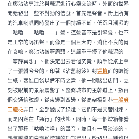
在廖沾沾專注於與蒜泥進行心靈交流時，外面的世界
開始發出一些不對勁的信號。首先是聲音。街上所有
的汽車喇叭同時發出了一個持續不斷、低沉且潮濕的
「咕嚕——咕嚕——」聲。這聲音不是引擎聲，也不
是正常的鳴笛聲，而像是一個巨大的、消化不良的胃
在哀嚎。廖沾沾皺著眉頭，這嚴重干擾了他蒜泥的
「寧靜冥想」。他決定出去看個究竟，順手從桌上拿
了一張髒兮兮的，印著《沾醬秘笈》封
巡檢
面的皺衛
生紙，塞進口袋以備不時之需。他一腳踏出店門，立
刻被眼前的景象震驚了。整條城市的主幹道上，數百
個交通信號燈，從東邊到西邊，從高架橋到巷
一般勞
工體檢
弄口，全部變成了綠燈。它們不是交替閃爍，
而是固定在「通行」的狀態，同時，每一個燈箱都發
出了那種「咕嚕咕嚕」的聲音，並且有一層淡淡的、
熱氣騰騰的白霧從燈箱的頂部冒出，散發出一種難以