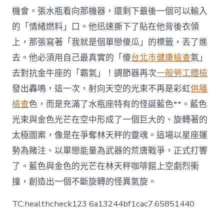
機會。張水瓶看向那機器，還剩下最後一個可以輸入
的「情緒燃料」口。他迅速撕下了貼在他背後衣領
上，那張寫著「我就是個單戀傻瓜」的標籤，丟了進
去。他必須用自己最真實的「傻
台北巿健康檢查
氣」
去對抗金牛座的「霸氣」！調節器再次
一般勞工體檢
發出轟鳴，這一次，射向天空的光束不再是彩虹
供膳
檢查
色，而是充滿了水瓶座特有的怪誕藍色**。藍色
光束與金色光芒在空中形成了一個巨大的、旋轉著的
太極圖案，像是在爭奪林天秤的靈魂。這場以星座運
勢為賭注、以單戀能量為武器的荒唐戰爭，正式打響
了。藍色與金色的光芒在林天秤咖啡館上空劇烈衝
撞，創造出一個不斷旋轉的怪異氣旋。
TC:healthcheck123 6a13244bf1cac7.65851440