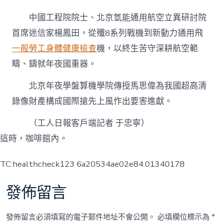
中國工程院院士、北京氫能通用航空立異研討院
首席迷信家楊鳳田，從殲8系列戰機到新動力通用飛
一般勞工身體健康檢查
機，以終生苦守深耕航空範
疇、鑄就年夜國重器。
北京年夜學盤算機學院傳授馬思偉為我國超高清
錄像財產構成國際搶先上風作出要害進獻。
（工人日報客戶端記者 于忠寧）
這時，咖啡館內。
TC:healthcheck123 6a20534ae02e84.01340178
發佈留言
發佈留言必須填寫的電子郵件地址不會公開。
必填欄位標示為
*