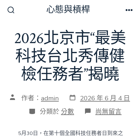
跳
心態與槓桿
至
搜
選
尋
單
主
切
2026北京市“最美
要
換
開
內
關
科技台北秀傳健
容
檢任務者”揭曉
發
文
作者：
admin
2026 年 6 月 4 日
表
章
日
作
分
在
分類於
分數
尚無留言
期
者
類
〈2026
北
京
5月30日，在第十個全國科技任務者日到來之
市