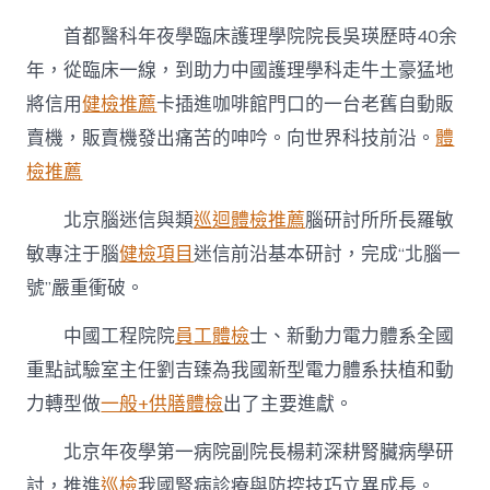
首都醫科年夜學臨床護理學院院長吳瑛歷時40余
年，從臨床一線，到助力中國護理學科走牛土豪猛地
將信用
健檢推薦
卡插進咖啡館門口的一台老舊自動販
賣機，販賣機發出痛苦的呻吟。向世界科技前沿。
體
檢推薦
北京腦迷信與類
巡迴體檢推薦
腦研討所所長羅敏
敏專注于腦
健檢項目
迷信前沿基本研討，完成“北腦一
號”嚴重衝破。
中國工程院院
員工體檢
士、新動力電力體系全國
重點試驗室主任劉吉臻為我國新型電力體系扶植和動
力轉型做
一般+供膳體檢
出了主要進獻。
北京年夜學第一病院副院長楊莉深耕腎臟病學研
討，推進
巡檢
我國腎病診療與防控技巧立異成長。