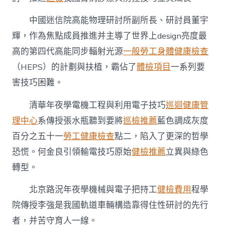
中國迷信院高能物理研討所副所長、研討員董宇
輝，作為焦點成員推進并主導了世界上design亮度最
高的第四代高能同步輻射光源
一般勞工身體健康檢查
（HEPS）的計劃與扶植，霸佔了
體檢項目
一系列要
害技巧困難。
清華年夜學電機工程與利用電子技巧
巡迴健康管
理中心
系傳授張水瓶聽到要將
巡檢推薦
藍色調成灰度
百分之五十一
勞工健康檢查
點二，陷入了更深的哲學
恐慌。何金良引領輸電技巧原始
健檢推薦
立異與綠色
轉型。
北京路況年夜學機械與電子把持工
健檢費用
程學
院傳授李強是我國軌道車輛構造靠得住性研討的先行
者，并苦守育人一線。