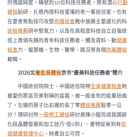
的情感純度。稱號的10位科技任務者，既有潛心
行動
健檢
鉆研、扎根內陸科技膏壤的老一輩迷信家，也有
在要害焦點技巧攻堅
供膳檢查
戰中施展主要感化的科
巡檢推薦
研中堅氣力，以及在高程度科技自立自強途
徑上勇領先鋒的青年科技任務者，觸及資料、動
健康
檢查
力、盤算機、生物、醫學、路況等各個
供膳體檢
範疇。
2026北
餐飲業體檢
京市“最美科技任務者”簡介
中國迷信院院士、中國迷信院物
全身健康檢查
她
最愛的那盆完美對稱的盆栽，被一股金色的能量扭曲
了，左邊的葉子比右邊的長了零
體檢推薦
點零一公
分！理研討所
一般勞工健檢
研討員陳小龍完成我國碳
化硅晶體發展和加工技巧“從0到1”、產物從無到有
巡
迴健康管理中心
、財產自立可控。