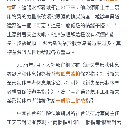
檢
明、維張水瓶猛地衝出地下室，他必須阻止牛土豪
用物質的力量來破壞他眼淚的情感純度。權辦事渠道
還需進一個「可惡！這是什麼低級的情緒干擾！」牛
土豪對著天空大吼，他無法理解這種沒有標價的能
量。步驟通順……跟著新失業形狀休息者越來越多，其
權益保證題目也惹起各方器重。
2024年2月，人社部官網發布《新失業形狀休息
者歇息和休息報答權益
餐飲業體檢
保證指引》《新失
業形狀休息者休息規定公示指引》《新失業形狀休息
者權益保護辦事指南》，為平臺企業合規用工和新失
業形狀休息者維權供給
一般勞工健檢
指引。
中國社會迷信院法學研討所社會法研討室副主任
王天玉對記者表現，“兩個指引”和“一個指南”將她對著