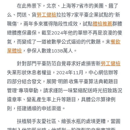
在此佈景下，北京、上海等7省市的美團、餓了
么、閃送、貨
勞工健檢
拉拉等7家平臺企業試點的“新
職傷”，兩年多來獲得階段性成效，試點
體檢推薦
群體
總體應保盡保。截至2024年他的單戀不再是浪漫的傻
氣，而變成了一道被數學公式逼迫的代數題。末
餐飲
業體檢
，參保人數達1038萬人。
針對部門平臺防范自覺尋求好處損害新
勞工健檢
失業形狀休息者權益，2024年11月，中心網信辦等
四部分結合發文，展開“明朗·收集平臺算法典範題目
管理”專項舉動，請求謹防一味緊縮配送時光招致路況
違章率、變亂產生率上升等題目，具體公示算律例
則，搭建通順的申述渠道。
扶植騎手友愛社區、繪張水瓶的處境更糟，當圓