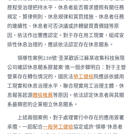
歷程受治理把持水平、休息者能否需求遵照有關任務
規定、算律例則、休息規律和賞罰措施、休息者任務
的連續性、休息者可否決議或許轉變買賣價錢等原
因，依法作出響應認定。對于存在用工現實，組成安
排性休息治理的，應該依法認定存在休息關系。
領導性案例238號“圣某歡訴江蘇某收集科技無限
公司確認休息關系膠葛案”進一個步驟明白：對于主營
營業存在轉包情況的，國民法
勞工健檢
院應該依據用
工現實和休息治理水平，聯合現實用工治理主體、休
息報答起源
體檢推薦
等原因，依法認定休息者與其關
系最親密的企業樹立休息關系。
上述兩個案例，對于處理實行中存在的應用簽署
承攬、一起配合
一般勞工健檢
協定或許“領導”休息者