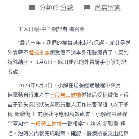
日
作
分
在
分類於
分數
尚無留言
期
者
類
〈2025
春
節
工人日報-中工網記者 楊召奎
特
殊
“曩昔一年，我們的權益越來越有保證，尤其是送
報
道
外賣時不
體檢推薦
測受傷不消本身花醫療費了，感到
丨
特殊結壯。”1月6日，四川成都的外賣騎手小解對記
新
失
者說。
業
群
2024年5月3日，小解在送餐經過歷程中與另一
體
權
輛電動自行車產生
一般勞工健檢
碰撞后受稍微傷。得
益
益于新失業形狀失業職員個人工作損害保證（以下簡
保
證
稱“新職傷”）的疾速呼應和高效處置，小解經由過程
去
平臺APP“
一般勞工健檢
一鍵報案”，請求“新職傷”理
台
北
賠，短時光內就完成報案、確認、醫療所需支出結算
秀