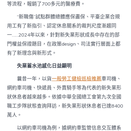
傳
等流程，報銷了700多元的醫療費。
健
檢
“新職傷”試點群體總體應保盡保、平臺企業合規
有
用工有了新指引、認定休息關系的裁判尺度漸趨同
了
新
一……2024年以來，針對新失業形狀成長中存在的部
理
門權益保證題目，在政策design、司法實行層面上都
念
與
有了新理念與新形式。
新
形
失業蓄水池感化日益顯明
式〉
中
曩昔一年，以貨
一般勞工健檢
巡檢推薦
車司機、
網約車司機、快遞員、外賣騎手等為代表的新失業形
狀休息者越來越多。依據中華全國總工會第九次全國
職工步隊狀態查詢拜訪，新失業形狀休息者已達8400
萬人。
以網約車司機為例，據網約車監管信息交互體系