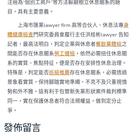
注冊為“個別工商戶”等方法躲避樹立休息關系的題
目，具有主要意義。
上海市匯業lawyer firm 高等合伙人、休息法專
身
體健康檢查
門研究委員會履行主任洪桂彬lawyer 告知
記者，最高法明白，判定企業與休息者
餐飲業體檢
之
間能否存在休息關系
勞工健檢
，依然必需扭住休息關
系的實質、焦點特征，便是否存在安排性休息治理。
特殊是，判定能否
巡檢推薦
存在休息關系，必需透過
景象看實質，保持腳踏實地準繩，不克不及只重視情
勢和外不雅。這有利于包管新失業形狀案件裁判標準
同一，實在保護休息者符合法規權益，做到定分止
爭。
發佈留言