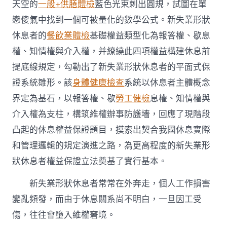
天空的
一般+供膳體檢
藍色光束刺出圓規，試圖在單
戀傻氣中找到一個可被量化的數學公式。新失業形狀
休息者的
餐飲業體檢
基礎權益類型化為報答權、歇息
權、知情權與介入權，并繚繞此四項權益構建休息前
提底線規定，勾勒出了新失業形狀休息者的平面式保
證系統雛形。該
身體健康檢查
系統以休息者主體概念
界定為基石，以報答權、歇
勞工健檢
息權、知情權與
介入權為支柱，構筑維權辦事防護墻，回應了現階段
凸起的休息權益保證題目，摸索出契合我國休息實際
和管理邏輯的規定演進之路，為更高程度的新失業形
狀休息者權益保證立法奠基了實行基本。
新失業形狀休息者常常在外奔走，個人工作損害
變亂頻發，而由于休息關系尚不明白，一旦因工受
傷，往往會墮入維權窘境。