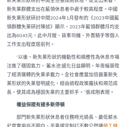
新失業形狀研討中間主任張成剛表現，從支出來看，
新失業群體支出在藍領休息者中處于較高程度。中國
新失業形狀研討中間2024年1月發布的《2023中國藍
領群體失業研討陳述》顯示，2023年藍領群體月均支
出為6043元，此中月嫂、貨車司機、外賣騎手等個人
工作支出程度居前列。
“以後，新失業形狀的機動性和順應性為休息市場
注進了穩固氣力，‘蓄水池’感化日益顯明，年夜幅晉陞
了經濟運轉的失業承載力。全社會應當加倍器重新失
業形狀的失業發明感化，經由過程政策攙扶和規范成
長，使其成為穩固失業的主要抓手。”張成剛表現。
權益保證有諸多新停頓
部門新失業形狀休息者任務時光過長、最低薪水
尺度實用尚不明白、平臺規定制訂不敷公然通
勞工健