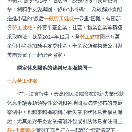
規刺入他的藍光時，他感到一股強烈的自我審視衝
擊。制騎手友愛輿圖、發布“小哥碼”……為破解外賣配
送進小區的“最后
一般勞工健檢
一公里”困難，有關部
分
勞工健檢
、外賣平臺企業、社區、物業企業等積極
采取辦法。截至2024年12月，全
勞工健檢
國已有萬
余個小區參加騎手友愛社區，十余家頭部物業公司與
美團簽署了一起配合協定。
認定休息關系的裁判尺度漸趨同一
一般勞工健檢
“在司法實行中，最高國民法院發布的新失業形狀
休息爭議專題領導性案例和各地國民法院發布的典範
案例中，也越來越追蹤關心新失業形狀休息者權益保
證。尤其是對平臺企業連環外包或引誘休息者注冊
一
般+供膳體檢
個別工商戶訂立一起配合協定情況下，