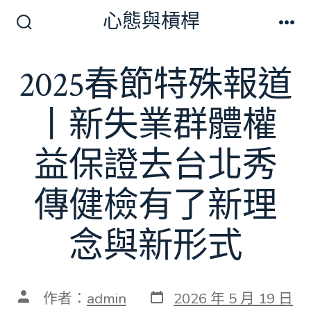
跳
心態與槓桿
至
搜
選
尋
單
主
切
2025春節特殊報道
要
換
開
內
關
丨新失業群體權
容
益保證去台北秀
傳健檢有了新理
念與新形式
發
文
作者：
admin
2026 年 5 月 19 日
表
章