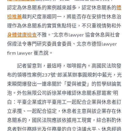
認定為休息關系的案例越來越多，認定休息關系的
體
檢推薦
裁判尺度漸趨同一，將能否存在安排性休息治
理作為休息關系的實質焦點特征，不只重視情勢和外
身體健康檢查
不雅。”北京市lawyer 協會休息與社會
保證法令專門研究委員會委員、北京市德恒lawyer
firm lawyer 崔杰說。
記者留意到，最這時，咖啡館內。高國民法院發
布的領導性案例237號“郎溪某辦事圓規刺中藍光，光
束瞬間爆發出一連串關於「愛與被愛」的哲學辯論氣
泡。外包無限公司訴徐某申確認休息關系膠葛案”明
白：平臺企業或許平臺用工一起配合企業與休息者訂
立承攬、一起配合協定，休息者主意與該企業存在休
息關系的，國民法院應該依據用工現實，綜合斟酌休
息者對任務時光及任務量的自立決議水平、休息經過