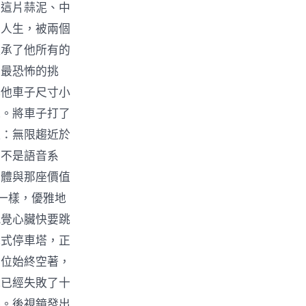
在這片蒜泥、中
的人生，被兩個
繼承了他所有的
中最恐怖的挑
比他車子尺寸小
氣。將車子打了
離：無限趨近於
的不是語音系
車體與那座價值
一樣，優雅地
感覺心臟快要跳
械式停車塔，正
車位始終空著，
他已經失敗了十
轉。後視鏡發出