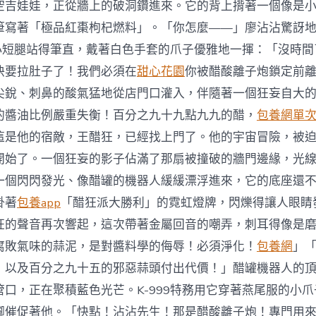
空吉娃娃，正從牆上的破洞鑽進來。它的背上揹著一個像是
筆寫著「極品紅棗枸杞燃料」。「你怎麼——」廖沾沾驚訝
它的小短腿站得筆直，戴著白色手套的爪子優雅地一揮：「沒時
快要拉肚子了！我們必須在
甜心花園
你被醋酸離子炮鎖定前
尖銳、刺鼻的酸氣猛地從店門口灌入，伴隨著一個狂妄自大
的醬油比例嚴重失衡！百分之九十九點九九的醋，
包養網單
這是他的宿敵，王醋狂，已經找上門了。他的宇宙冒險，被
開始了。一個狂妄的影子佔滿了那扇被撞破的牆門邊緣，光
一個閃閃發光、像醋罐的機器人緩緩漂浮進來，它的底座還
掛著
包養app
「醋狂派大勝利」的霓虹燈牌，閃爍得讓人眼睛
狂的聲音再次響起，這次帶著金屬回音的嘲弄，刺耳得像是
腐敗氣味的蒜泥，是對醬料學的侮辱！必須淨化！
包養網
」
，以及百分之九十五的邪惡蒜頭付出代價！」醋罐機器人的
管口，正在聚積藍色光芒。K-999特務用它穿著燕尾服的小
腳催促著他。「快點！沾沾先生！那是醋酸離子炮！專門用