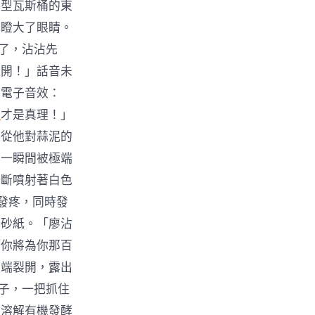
小型瓦斯桶的東
地瞪大了眼睛。
間了，沾沾先
離開！」話音未
的電子音效：
次
才是真理！」
迫從他對蒜泥的
線一瞬間被極端
不斷噴射著白色
發疼，同時發
磨砂紙。「廖沾
「你將為你那百
頂端裂開，露出
爪子，一把抓住
來溶解有機發酵