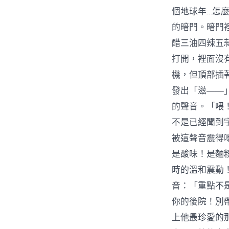
個地球年…怎
的暗門。暗門
醋三油四辣五
打開，裡面沒
機，但頂部插
發出「滋——
的聲音。「喂！
不是已經聞到
被這聲音震得
是酸味！是麵
時的溫和震動
音：「重點不
你的後院！別
上他最珍愛的