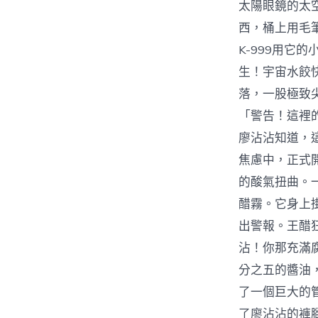
太陽眼鏡的太
西，桶上用毛
K-999用
生！宇宙水餃
落，一股極致
「警告！這裡
廖沾沾知道，
焦慮中，正式
的酸氣扭曲。
醋霧。它身上
出警報。王醋
沾！你那充滿
分之五的醬油
了一個巨大的
了廖沾沾的褲