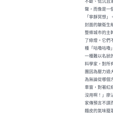
不斷、低沉且
聲，而像是一
「寧靜冥想」
封面的皺衛生
整條城市的主
了綠燈。它們
種「咕嚕咕嚕
一種難以名狀
料學家，對所
團因為壓力過
為無論從哪個
車窗，對著紅
沒用啊！」廖
家傳預言不謀
麵皮的氣味籠