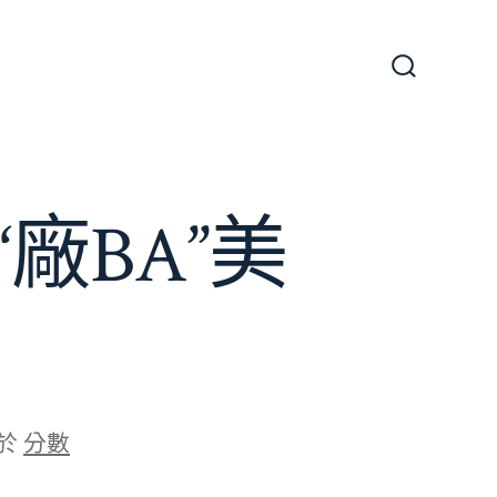
搜
尋
切
換
開
關
廠BA”美
於
分數