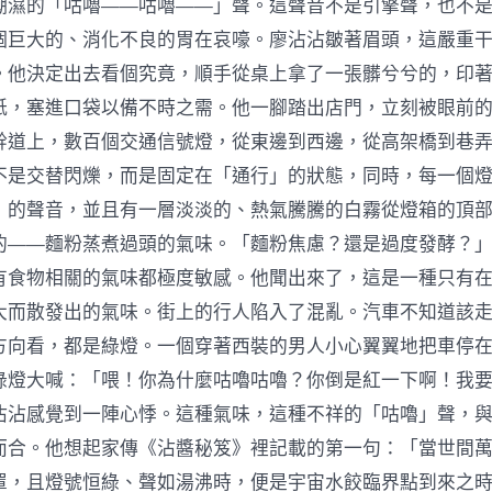
潮濕的「咕嚕——咕嚕——」聲。這聲音不是引擎聲，也不
個巨大的、消化不良的胃在哀嚎。廖沾沾皺著眉頭，這嚴重
。他決定出去看個究竟，順手從桌上拿了一張髒兮兮的，印
紙，塞進口袋以備不時之需。他一腳踏出店門，立刻被眼前
幹道上，數百個交通信號燈，從東邊到西邊，從高架橋到巷
不是交替閃爍，而是固定在「通行」的狀態，同時，每一個
」的聲音，並且有一層淡淡的、熱氣騰騰的白霧從燈箱的頂
的——麵粉蒸煮過頭的氣味。「麵粉焦慮？還是過度發酵？
有食物相關的氣味都極度敏感。他聞出來了，這是一種只有
大而散發出的氣味。街上的行人陷入了混亂。汽車不知道該
方向看，都是綠燈。一個穿著西裝的男人小心翼翼地把車停
綠燈大喊：「喂！你為什麼咕嚕咕嚕？你倒是紅一下啊！我
沾沾感覺到一陣心悸。這種氣味，這種不祥的「咕嚕」聲，
而合。他想起家傳《沾醬秘笈》裡記載的第一句：「當世間
罩，且燈號恒綠、聲如湯沸時，便是宇宙水餃臨界點到來之