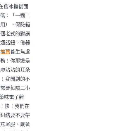
在舊冰櫃後面
密碼：「一醬二
會用）。保險箱
一個老式的對講
下通話鈕。儀器
網推薦
養生焦慮
特務！你那邊是
」廖沾沾的耳朵
等！我聞到的不
泥需要每隔三小
中藥味電子雜
了！快！我們在
在糾結要不要帶
色燕尾服、戴著