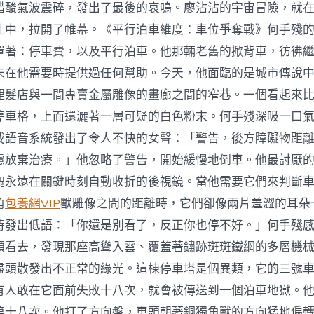
醋酸氣波震碎，發出了最後的哀鳴。廖沾沾的宇宙冒險，就
亂中，拉開了帷幕。《平行泊車維度：車位爭奪戰》何手殘
罩著：停車費，以及平行泊車。他那輛老舊的掀背車，彷彿
未在他需要時提供過任何幫助。今天，他面臨的是城市傳說
理髮店與一間專賣金屬雕像的畫廊之間的窄巷。一個看起來
停車格，上面還灑著一層可疑的白色粉末。何手殘深吸一口
載語音系統發出了令人不快的女聲：「警告，後方障礙物距
慮放棄治療。」他忽略了警告，開始緩慢地倒車。他最討厭
塊永遠在關鍵時刻自動收折的後視鏡。當他需要它們來判斷
角
包養網VIP
獸雕像之間的距離時，它們卻像兩片羞澀的耳朵
時發出低語：「你還是別看了，反正你也停不好。」何手殘
頭看去，發現那座高聳入雲、覆蓋著鏽跡斑斑鐵網的多層機
盡頭散發出不正常的綠光。這棟停車塔是個異類，它的三號
有人敢在它面前失敗十八次，就會被傳送到一個泊車地獄。
第十八次。他打了方向盤，車頭朝著銅獨角獸的方向猛地偏