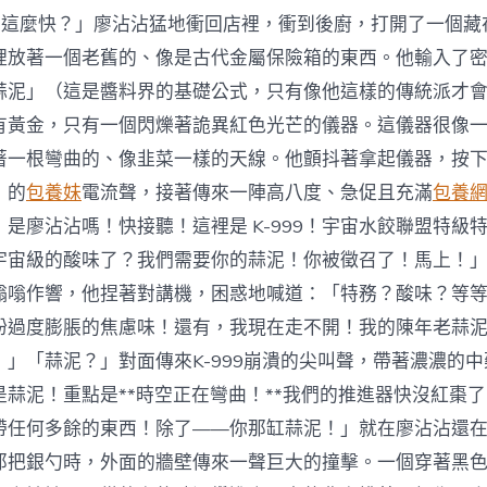
麼這麼快？」廖沾沾猛地衝回店裡，衝到後廚，打開了一個藏
裡放著一個老舊的、像是古代金屬保險箱的東西。他輸入了
蒜泥」（這是醬料界的基礎公式，只有像他這樣的傳統派才
有黃金，只有一個閃爍著詭異紅色光芒的儀器。這儀器很像
著一根彎曲的、像韭菜一樣的天線。他顫抖著拿起儀器，按
」的
包養妹
電流聲，接著傳來一陣高八度、急促且充滿
包養
是廖沾沾嗎！快接聽！這裡是 K-999！宇宙水餃聯盟特級
宇宙級的酸味了？我們需要你的蒜泥！你被徵召了！馬上！
嗡嗡作響，他捏著對講機，困惑地喊道：「特務？酸味？等
粉過度膨脹的焦慮味！還有，我現在走不開！我的陳年老蒜
！」「蒜泥？」對面傳來K-999崩潰的尖叫聲，帶著濃濃的
是蒜泥！重點是**時空正在彎曲！**我們的推進器快沒紅棗
帶任何多餘的東西！除了——你那缸蒜泥！」就在廖沾沾還
那把銀勺時，外面的牆壁傳來一聲巨大的撞擊。一個穿著黑