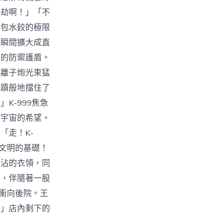
浩劫啊！」「不
業包水餃的極限
，瞬間擴大成直
明的防禦護盾。
色離子炮光束猛
奇蹟般地擋住了
K-999焦急
是宇宙的希望。
「走！K-
是文明的基礎！
沾沾的衣領，同
聲，伴隨著一股
口衝向後院。王
！」店內剩下的