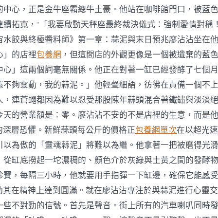
的中心，正是金牛座霸總牛土豪。他站在咖啡館門口，被藍
連續拓寬，“「我要啟動天秤座最終裁決儀式：強制愛情對稱！
宙水餃與終極醬料師》第一章：蒜泥與末日預兆廖沾沾坐在
心」的店裡
包養網
，但這間店的外觀更像是一個被遺棄的藍
中心」這兩個詞毫無關係。他正在對著一缸已經發酵了七個
還不夠靈動，我的蒜泥。」他輕聲細語，彷彿在責備一個不
人，連蒼蠅都因為難以忍受那股陳年蒜頭混合著鐵鏽與淡淡
今天的營業額是：零。廖沾沾不安的不是店裡的生意，而是他
*的深層恐懼。新鮮蒜頭每公斤的價格正
包養網單次
在以超光速
引以為傲的「靈魂蒜泥」將難以為繼。他拿著一把被磨得光
，從缸底撈起一坨濃稠的、顏色介於灰綠與土黃之間的發酵
珍寶，每隔三小時，他就要用手指彈一下缸邊，確保它能感受
以助其在精神上達到圓滿。就在廖沾沾專注於與蒜泥進行心靈
一些不對勁的信號。首先是聲音。街上所有的汽車喇叭同時