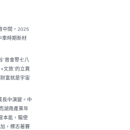
中間，2025
中車時期新材
谷”曾會聚七八
+文旅”的立異
！財富就是宇宙
在成長中演變。中
而湖南產業年
座本能，驅使
參加，標志著賽