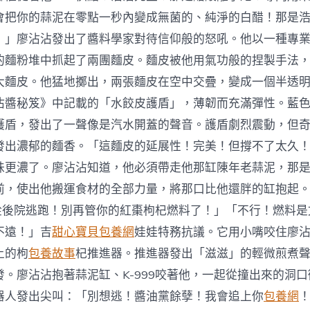
會把你的蒜泥在零點一秒內變成無菌的、純淨的白醋！那是
！」廖沾沾發出了醬料學家對待信仰般的怒吼。他以一種專
的麵粉堆中抓起了兩團麵皮。麵皮被他用氣功般的捏製手法
大麵皮。他猛地擲出，兩張麵皮在空中交疊，變成一個半透
沾醬秘笈》中記載的「水餃皮護盾」，薄韌而充滿彈性。藍
護盾，發出了一聲像是汽水開蓋的聲音。護盾劇烈震動，但
發出濃郁的麵香。「這麵皮的延展性！完美！但撐不了太久！」
味更濃了。廖沾沾知道，他必須帶走他那缸陳年老蒜泥，那
前，使出他搬運食材的全部力量，將那口比他還胖的缸抱起。
要從後院逃跑！別再管你的紅棗枸杞燃料了！」「不行！燃料
不遠！」吉
甜心寶貝包養網
娃娃特務抗議。它用小嘴咬住廖
上的枸
包養故事
杞推進器。推進器發出「滋滋」的輕微煎煮
發。廖沾沾抱著蒜泥缸、K-999咬著他，一起從撞出來的洞
器人發出尖叫：「別想逃！醬油黨餘孽！我會追上你
包養網