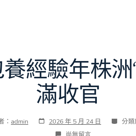
專包養經驗年株洲“
滿收官
發
分
者：
admin
2026 年 5 月 24 日
分類
表
類
日
在
尚無留言