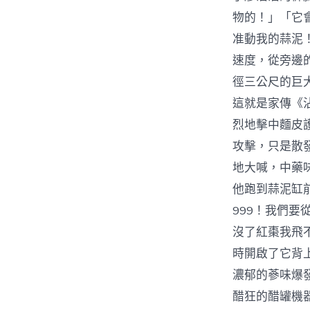
物的！」「它
准動我的蒜泥
速度，從旁邊
徑三公尺的巨
這就是家傳《
烈地擊中麵皮
攻擊，只是散
地大喊，中藥
他跑到蒜泥缸
999！我們
沒了紅棗我飛
時開啟了它背
濃郁的蔘味爆
醋狂的醋罐機