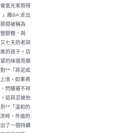
色傻氣光束照得
」廠BA”走出
他那間被稱為
色塑膠棚，與
月又七天的老蒜
上進的孩子。店
絕望的味道而選
對**「蒜泥成
上漲，如果再
滑、閃耀著不祥
物。這蒜泥被他
到**「溫和的
交流時，外面的
發出了一個持續