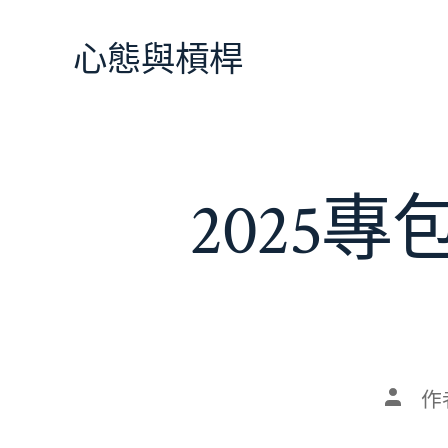
跳
至
心態與槓桿
主
要
內
容
2025
文
作
章
作