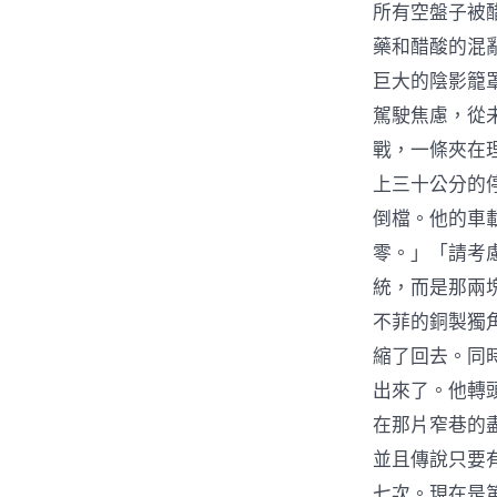
所有空盤子被
藥和醋酸的混
巨大的陰影籠
駕駛焦慮，從
戰，一條夾在
上三十公分的
倒檔。他的車
零。」「請考
統，而是那兩
不菲的銅製獨
縮了回去。同
出來了。他轉
在那片窄巷的
並且傳說只要
七次。現在是