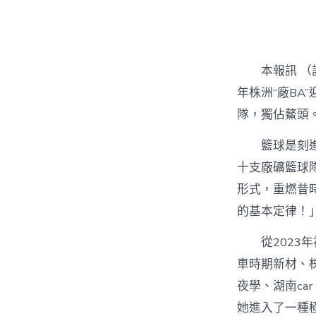
者
本報訊 （
年株洲“廠BA
隊，獨佔鰲頭
籃球是刻
十支廠礦籃球隊
形式，重燃昔
的基本定律！
從2023
車時期新材、
夜學、湖南ca
她進入了一種