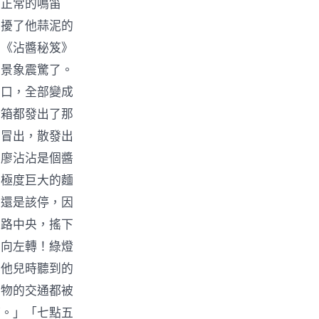
是正常的鳴笛
干擾了他蒜泥的
著《沾醬秘笈》
的景象震驚了。
弄口，全部變成
燈箱都發出了那
部冒出，散發出
」廖沾沾是個醬
在極度巨大的麵
走還是該停，因
在路中央，搖下
要向左轉！綠燈
與他兒時聽到的
萬物的交通都被
時。」「七點五