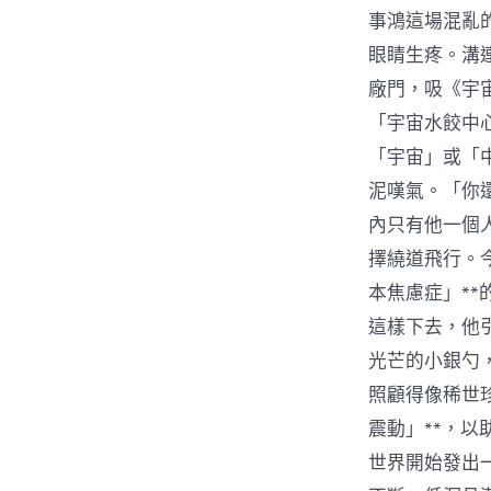
事鴻這場混亂
眼睛生疼。溝
廠門，吸《宇
「宇宙水餃中
「宇宙」或「
泥嘆氣。「你
內只有他一個
擇繞道飛行。
本焦慮症」*
這樣下去，他
光芒的小銀勺
照顧得像稀世
震動」**，
世界開始發出