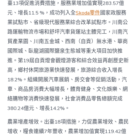
臺13項促進消費措施，服務業增加值實現283.57億
元、增長11.5 %，成功列入全
Skoda零件
國家政服務
業試點市、省級現代服務業綜合改革試點市。川南公
路運輸物流市場和舒坪汽車貨運站主體完工，川南汽
貿產業園、川南五金城、西南（自貢）無水港、華商
國際城、臥龍湖國際鹽泉生態城等重大項目加快推
進。第19屆自貢燈會觀燈游客和綜合效益再創歷史新
高，鄉村休閑旅游業快速發展，旅游綜合收入增長
18.2%。組織開展汽車展銷、房交會等促銷活動，汽
車、商品房消費大幅增長，體育健身、文化娛樂、網
絡購物等消費快速發展，社會消費品零售總額完成
380.24億元、增長14.2%。
農業增產增效。出臺18項措施，力促農業增效、農民
增收，糧食連續7年豐收，農業增加值實現119.42億