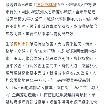
順繞城線A段竣工
德系車材料
通車，榮縣邁入中等城
市行列，4個小城鎮列入省示范小城鎮。全市新增建
成區面積6.3平方公里，城鎮化率達到45.5%。城市管
理不斷加強，數字化城管實現全覆蓋，夜市攤點整治
成效明顯，重要節點緩堵保暢初見成效。
生態
賓利零件
環境持續改善。大力實施藍天、清水、
綠地、寧靜、利廢“五大行動”，成功創建國家園林城
市。釜溪河復合綠道示范段建成開放，鹽都植物園、
匯東公園、龍湖公園主體完工，時代大道、東鹽都大
道等道路綠化基本完成，新增城市綠地220公頃，人
均公園綠地達11平方米，全市森林覆蓋率提高到
31.4%。節能減排深入推進，關停5戶污染企業，淘汰
7戶企業落后產能，川南首個垃圾焚燒發電項目、榮
縣垃圾處理廠建成投用，鄉鎮生活污水處理設施加快