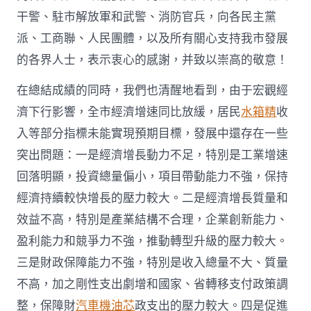
干警、駐市解放軍和武警、消防官兵，向各民主黨
派、工商聯、人民團體，以及所有關心支持我市發展
的各界人士，表示衷心的感謝，并致以崇高的敬意！
在總結成績的同時，我們也清醒地看到，由于宏觀經
濟下行影響，全市經濟增速同比放緩，居民
水箱精
收
入等部分指標未能實現預期目標，發展中還存在一些
突出問題：一是經濟增長動力不足，特別是工業增速
回落明顯，投資總量偏小，項目帶動能力不強，保持
經濟持續較快增長的壓力較大。二是經濟增長質量和
效益不高，特別是產業結構不合理，企業創新能力、
盈利能力和競爭力不強，推動轉型升級的壓力較大。
三是財政保障能力不強，特別是收入總量不大、質量
不高，加之剛性支出劇增和國家、省轉移支付政策調
整，保障財
汽車機油芯
政支出的壓力較大。四是促進