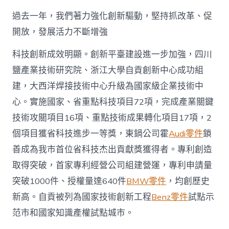
過去一年，我們著力強化創新驅動，堅持抓改革、促
開放，發展活力不斷增強
科技創新成效明顯。創新平臺建設進一步加強，四川
鹽產業技術研究院、浙江大學自貢創新中心成功組
建，大西洋焊接技術中心升級為國家級企業技術中
心。實施國家、省重點科技項目72項，完成產業關鍵
技術攻關項目16項、重點技術成果轉化項目17項，2
個項目獲省科技進步一等獎，東鍋公司霍
Audi零件
鎖
善成為我市首位省科技杰出貢獻獎獲得者。專利創造
取得突破，首家專利經營公司組建營運，專利申請量
突破1000件、授權量達640件
BMW零件
，均創歷史
新高。自貢被列為國家技術創新工程
Benz零件
試點示
范市和國家知識產權試點城市。