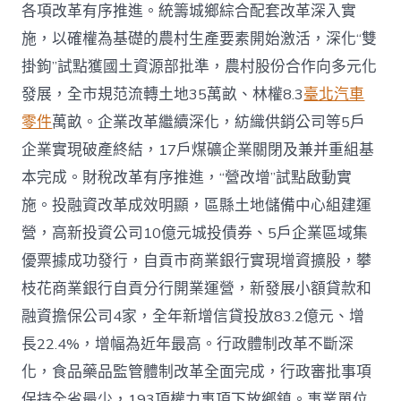
各項改革有序推進。統籌城鄉綜合配套改革深入實
施，以確權為基礎的農村生產要素開始激活，深化“雙
掛鉤”試點獲國土資源部批準，農村股份合作向多元化
發展，全市規范流轉土地35萬畝、林權8.3
臺北汽車
零件
萬畝。企業改革繼續深化，紡織供銷公司等5戶
企業實現破產終結，17戶煤礦企業關閉及兼并重組基
本完成。財稅改革有序推進，“營改增”試點啟動實
施。投融資改革成效明顯，區縣土地儲備中心組建運
營，高新投資公司10億元城投債券、5戶企業區域集
優票據成功發行，自貢市商業銀行實現增資擴股，攀
枝花商業銀行自貢分行開業運營，新發展小額貸款和
融資擔保公司4家，全年新增信貸投放83.2億元、增
長22.4%，增幅為近年最高。行政體制改革不斷深
化，食品藥品監管體制改革全面完成，行政審批事項
保持全省最少，193項權力事項下放鄉鎮。事業單位