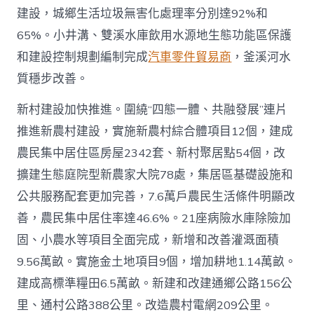
建設，城鄉生活垃圾無害化處理率分別達92%和
65%。小井溝、雙溪水庫飲用水源地生態功能區保護
和建設控制規劃編制完成
汽車零件貿易商
，釜溪河水
質穩步改善。
新村建設加快推進。圍繞“四態一體、共融發展”連片
推進新農村建設，實施新農村綜合體項目12個，建成
農民集中居住區房屋2342套、新村聚居點54個，改
擴建生態庭院型新農家大院78處，集居區基礎設施和
公共服務配套更加完善，7.6萬戶農民生活條件明顯改
善，農民集中居住率達46.6%。21座病險水庫除險加
固、小農水等項目全面完成，新增和改善灌溉面積
9.56萬畝。實施金土地項目9個，增加耕地1.14萬畝。
建成高標準糧田6.5萬畝。新建和改建通鄉公路156公
里、通村公路388公里。改造農村電網209公里。