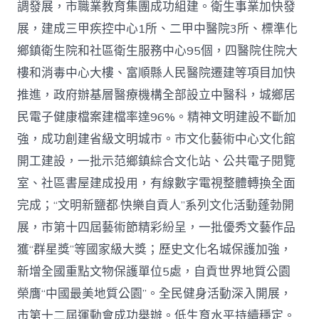
調發展，市職業教育集團成功組建。衛生事業加快發
展，建成三甲疾控中心1所、二甲中醫院3所、標準化
鄉鎮衛生院和社區衛生服務中心95個，四醫院住院大
樓和消毒中心大樓、富順縣人民醫院遷建等項目加快
推進，政府辦基層醫療機構全部設立中醫科，城鄉居
民電子健康檔案建檔率達96%。精神文明建設不斷加
強，成功創建省級文明城市。市文化藝術中心文化館
開工建設，一批示范鄉鎮綜合文化站、公共電子閱覽
室、社區書屋建成投用，有線數字電視整體轉換全面
完成；“文明新鹽都·快樂自貢人”系列文化活動蓬勃開
展，市第十四屆藝術節精彩紛呈，一批優秀文藝作品
獲“群星獎”等國家級大獎；歷史文化名城保護加強，
新增全國重點文物保護單位5處，自貢世界地質公園
榮膺“中國最美地質公園”。全民健身活動深入開展，
市第十二屆運動會成功舉辦。低生育水平持續穩定。