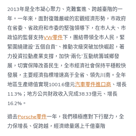
戶
2013年是全市凝心聚力、克難奮進、跨越臺階的一
網
－
年。一年來，面對復雜嚴峻的宏觀經濟形勢，市政府
國
家
在省委、省政府和市委的堅強領導下，在市人大、市
OSDER
政協的監督支持
VW零件
下，團結帶領全市人民，緊
奧
斯
緊圍繞建設“五個自貢”、推動次級突破加快崛起，著
德
力投資拉動產業支撐，加快“兩化”互動統籌城鄉發
汽
車
展，切實保障改善民生，全市經濟社會保持平穩較快
材
發展，主要經濟指標增速高于全省、領先川南。全年
料
發
地區生產總值實現1001.6億元
汽車零件進口商
、增長
展
11.3%；地方公共財政收入完成38.33億元、增長
門
戶〉
16.2%。
中
過去
Porsche零件
一年，我們積極應對下行壓力，全
力保增長、促跨越，經濟總量邁上千億臺階