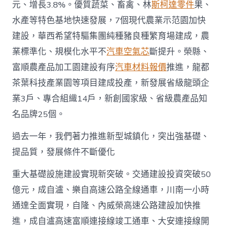
元、增長3.8%。優質蔬菜、畜禽、林
斯柯達零件
果、
水產等特色基地快速發展，7個現代農業示范園加快
建設，華西希望特驅集團純種豬良種繁育場建成，農
業標準化、規模化水平不
汽車空氣芯
斷提升。榮縣、
富順農產品加工園建設有序
汽車材料報價
推進，龍都
茶葉科技產業園等項目建成投產，新發展省級龍頭企
業3戶、專合組織14戶，新創國家級、省級農產品知
名品牌25個。
過去一年，我們著力推進新型城鎮化，突出強基礎、
提品質，發展條件不斷優化
重大基礎設施建設實現新突破。交通建設投資突破50
億元，成自瀘、樂自高速公路全線通車，川南一小時
通達全面實現，自隆、內威榮高速公路建設加快推
進，成自瀘高速富順連接線竣工通車、大安連接線開