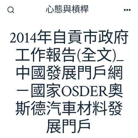
跳
心態與槓桿
至
搜
選
尋
單
主
切
2014年自貢市政府
要
換
開
內
關
工作報告(全文)_
容
中國發展門戶網
－國家OSDER奧
斯德汽車材料發
展門戶