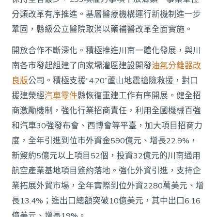
分類改革有序推進。基層醫療機構運行新機制進一步
鞏固，縣級公立醫院取消以藥補醫改革全面實施。
開放合作不斷深化。積極推進川南一體化發展，與川
南各市發起組建了向家壩灌區建設開發
油氣分離器改
良版
公司。積極支援“4·20”蘆山地震搶險救援，對口
援建滎經
汽車零件
縣恢復重建工作有序開展。健全招
商激勵機制，強化行業招商責任，利用全國機械百強
和汽車30強發布會、西博會等平臺，加大項目招商力
度，全年引進到位市外資金590億元、增長22.9%，
新簽約5億元以上項目52個，投資32億元的川南通用
航空產業基地項目簽約落地。強化外資引進，支持企
業拓展外貿市場，全年實際到位外資2280萬美元、增
長13.4%；進出口總額突破10億美元，其中出口6.16
億美元、增長19%。