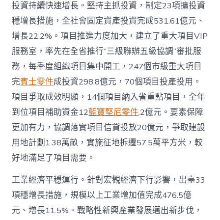
投資持續快速增長。堅持主抓投資，制定23項擴投資
穩增長措施，全社會固定資產投資完成531.61億元、
增長22.2%。項目推進力度加大，建立了重大項目VIP
服務室，率先在全省推行“三級聯辦五級協調”審批服
務，每季度組織項目集中開工，247個市級重大項目
完
賓士零件
成投資298.8億元，70個項目投產投用。
項目爭取成效明顯，14個項目納入省重點項目，全年
到位項目補助資金12
藍寶堅尼零件
.2億元。要素保障
更加有力，協調落實項目信貸投放20億元，爭取建設
用地計劃1.38萬畝，實施征地拆遷57.5萬平方米，較
好地滿足了項目需要。
工業經濟平穩運行。針對宏觀經濟下行影響，出臺33
項穩增長措施，規模以上工業增加值完成476.5億
元、增長11.5%。戰略性新興產業發展邁出新步伐，