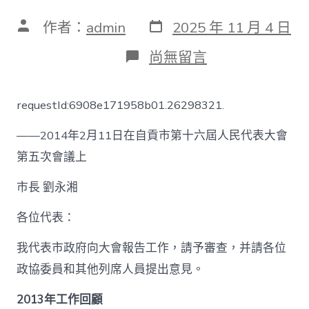
發
文
作者：
admin
2025 年 11 月 4 日
表
章
日
作
在
尚無留言
期
者
〈2014
年
自
requestId:6908e171958b01.26298321.
貢
市
——2014年2月11日在自貢市第十六屆人民代表大會
政
府
第五次會議上
工
作
市長 劉永湘
報
告
各位代表：
(全
文)_
中
我代表市政府向大會報告工作，請予審查，并請各位
國
政協委員和其他列席人員提出意見。
發
展
2013年工作回顧
門