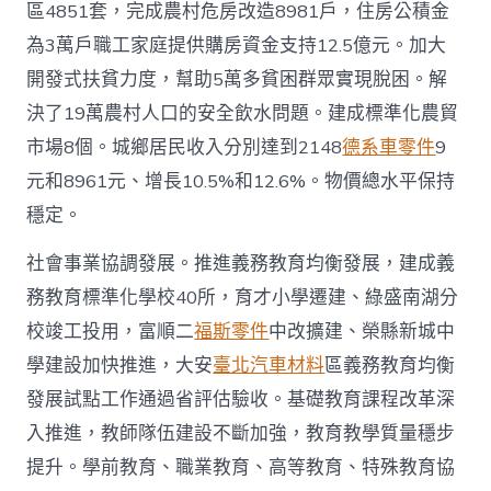
區4851套，完成農村危房改造8981戶，住房公積金
為3萬戶職工家庭提供購房資金支持12.5億元。加大
開發式扶貧力度，幫助5萬多貧困群眾實現脫困。解
決了19萬農村人口的安全飲水問題。建成標準化農貿
市場8個。城鄉居民收入分別達到2148
德系車零件
9
元和8961元、增長10.5%和12.6%。物價總水平保持
穩定。
社會事業協調發展。推進義務教育均衡發展，建成義
務教育標準化學校40所，育才小學遷建、綠盛南湖分
校竣工投用，富順二
福斯零件
中改擴建、榮縣新城中
學建設加快推進，大安
臺北汽車材料
區義務教育均衡
發展試點工作通過省評估驗收。基礎教育課程改革深
入推進，教師隊伍建設不斷加強，教育教學質量穩步
提升。學前教育、職業教育、高等教育、特殊教育協