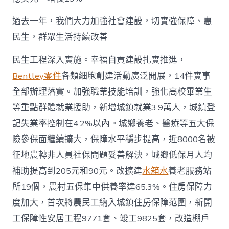
過去一年，我們大力加強社會建設，切實強保障、惠
民生，群眾生活持續改善
民生工程深入實施。幸福自貢建設扎實推進，
Bentley零件
各類細胞創建活動廣泛開展，14件實事
全部辦理落實。加強職業技能培訓，強化高校畢業生
等重點群體就業援助，新增城鎮就業3.9萬人，城鎮登
記失業率控制在4.2%以內。城鄉養老、醫療等五大保
險參保面繼續擴大，保障水平穩步提高，近8000名被
征地農轉非人員社保問題妥善解決，城鄉低保月人均
補助提高到205元和90元。改擴建
水箱水
養老服務站
所19個，農村五保集中供養率達65.3%。住房保障力
度加大，首次將農民工納入城鎮住房保障范圍，新開
工保障性安居工程9771套、竣工9825套，改造棚戶