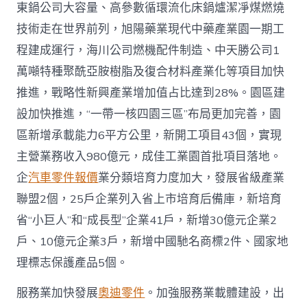
東鍋公司大容量、高參數循環流化床鍋爐潔凈煤燃燒
技術走在世界前列，旭陽藥業現代中藥產業園一期工
程建成運行，海川公司燃機配件制造、中天勝公司1
萬噸特種聚酰亞胺樹脂及復合材料產業化等項目加快
推進，戰略性新興產業增加值占比達到28%。園區建
設加快推進，“一帶一核四園三區”布局更加完善，園
區新增承載能力6平方公里，新開工項目43個，實現
主營業務收入980億元，成佳工業園首批項目落地。
企
汽車零件報價
業分類培育力度加大，發展省級產業
聯盟2個，25戶企業列入省上市培育后備庫，新培育
省“小巨人”和“成長型”企業41戶，新增30億元企業2
戶、10億元企業3戶，新增中國馳名商標2件、國家地
理標志保護產品5個。
服務業加快發展
奧迪零件
。加強服務業載體建設，出