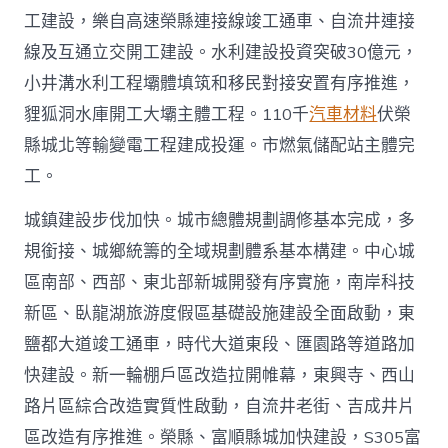
工建設，樂自高速榮縣連接線竣工通車、自流井連接
線及互通立交開工建設。水利建設投資突破30億元，
小井溝水利工程壩體填筑和移民對接安置有序推進，
貍狐洞水庫開工大壩主體工程。110千
汽車材料
伏榮
縣城北等輸變電工程建成投運。市燃氣儲配站主體完
工。
城鎮建設步伐加快。城市總體規劃調修基本完成，多
規銜接、城鄉統籌的全域規劃體系基本構建。中心城
區南部、西部、東北部新城開發有序實施，南岸科技
新區、臥龍湖旅游度假區基礎設施建設全面啟動，東
鹽都大道竣工通車，時代大道東段、匯園路等道路加
快建設。新一輪棚戶區改造拉開帷幕，東興寺、西山
路片區綜合改造實質性啟動，自流井老街、吉成井片
區改造有序推進。榮縣、富順縣城加快建設，S305富