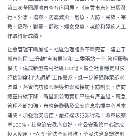
第三次全國經濟普查有序開展。《自貢市志》出版發
行。外事、檔案、防震減災、氣象、人防、民族、宗
教、僑務、對臺、郵政、婦女兒童、老齡和殘疾人工
作取得新成績。
社會管理不斷加強。社區治理體系不斷完善，建立了
城市社區“三分離”自治機制和“三委兩站一室”管理服務
模式，建成新型農村社區133個。健全社會穩定風險
評估制度和“大調解”工作體系，進一步暢通群眾訴求
渠道，落實信訪積案領導包案和接訪下訪制度，信訪
總量持續下降，新星源公司實現平穩有序重組。應急
管理不斷加強，市應急聯動及公安信息指揮中心基本
建成。加強治安防控，嚴打違法犯罪行為，命案破案
率100%，社會治安秩序良好，市公安監管中心建成
投入使用。“六五”普法全面推進，全民法治意識得到