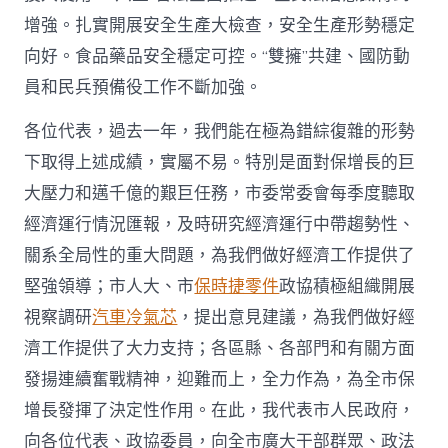
增強。扎實開展安全生產大檢查，安全生產形勢穩定
向好。食品藥品安全穩定可控。“雙擁”共建、國防動
員和民兵預備役工作不斷加強。
各位代表，過去一年，我們能在極為錯綜復雜的形勢
下取得上述成績，實屬不易。特別是面對保增長的巨
大壓力和邁千億的艱巨任務，市委常委會每季度聽取
經濟運行情況匯報，及時研究經濟運行中帶趨勢性、
關系全局性的重大問題，為我們做好經濟工作提供了
堅強領導；市人大、市
保時捷零件
政協積極組織開展
視察調研
汽車冷氣芯
，提出意見建議，為我們做好經
濟工作提供了大力支持；各區縣、各部門和有關方面
發揚連續奮戰精神，迎難而上，全力作為，為全市保
增長發揮了決定性作用。在此，我代表市人民政府，
向各位代表、政協委員，向全市廣大干部群眾、政法