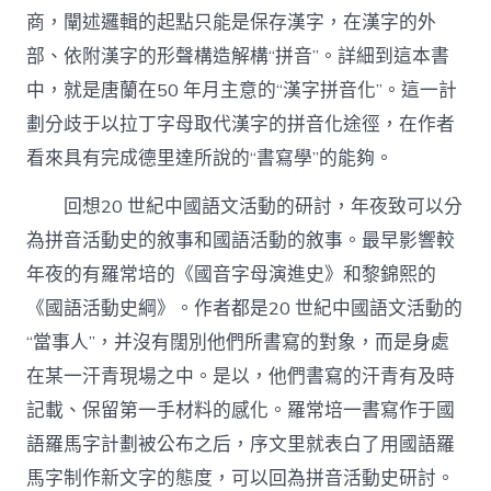
商，闡述邏輯的起點只能是保存漢字，在漢字的外
部、依附漢字的形聲構造解構“拼音”。詳細到這本書
中，就是唐蘭在50 年月主意的“漢字拼音化”。這一計
劃分歧于以拉丁字母取代漢字的拼音化途徑，在作者
看來具有完成德里達所說的“書寫學”的能夠。
回想20 世紀中國語文活動的研討，年夜致可以分
為拼音活動史的敘事和國語活動的敘事。最早影響較
年夜的有羅常培的《國音字母演進史》和黎錦熙的
《國語活動史綱》。作者都是20 世紀中國語文活動的
“當事人”，并沒有闊別他們所書寫的對象，而是身處
在某一汗青現場之中。是以，他們書寫的汗青有及時
記載、保留第一手材料的感化。羅常培一書寫作于國
語羅馬字計劃被公布之后，序文里就表白了用國語羅
馬字制作新文字的態度，可以回為拼音活動史研討。