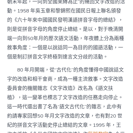
朝末年起，一向到全國束縛為止”的幾回文字改造的活
動。1958 年吳玉章和黎錦熙在國民日報上聯名頒發
的《六十年來中國國民發明漢語拼音字母的總結》，
則是從拼音字母的角度停止總結。是以，對于晚清開
端一向到50年月的歷次語文活動，年夜體上分為兩種
敘事角度：一個是以說話同一為目的的國語活動，一
個是制訂拼音文字終極到達言文分歧的活動。
80 年月開端，從“古代化”的角度懂得中國說話文
字的改造和相干會商，成為一種主流敘事。文字改造
委員會的機關雜志《文字改造》改名為《語文扶
植》，這一變革也標志了文字改造的任務走向停止。
這一時代還出書了名為“語文古代化”的雜志，此中有
約請專家回想50 年月文字改造的文章，也有對20 世
紀的拼音文字活動史停止總結的文章。1995 年，王