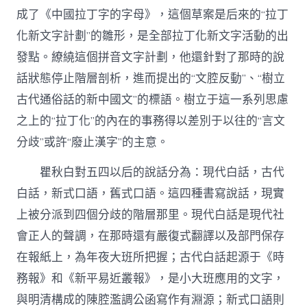
成了《中國拉丁字的字母》，這個草案是后來的“拉丁
化新文字計劃”的雛形，是全部拉丁化新文字活動的出
發點。繚繞這個拼音文字計劃，他還針對了那時的說
話狀態停止階層剖析，進而提出的“文腔反動”、“樹立
古代通俗話的新中國文”的標語。樹立于這一系列思慮
之上的“拉丁化”的內在的事務得以差別于以往的“言文
分歧”或許“廢止漢字”的主意。
瞿秋白對五四以后的說話分為：現代白話，古代
白話，新式口語，舊式口語。這四種書寫說話，現實
上被分派到四個分歧的階層那里。現代白話是現代社
會正人的聲調，在那時還有嚴復式翻譯以及部門保存
在報紙上，為年夜大班所把握；古代白話起源于《時
務報》和《新平易近叢報》，是小大班應用的文字，
與明清構成的陳腔濫調公函寫作有淵源；新式口語則