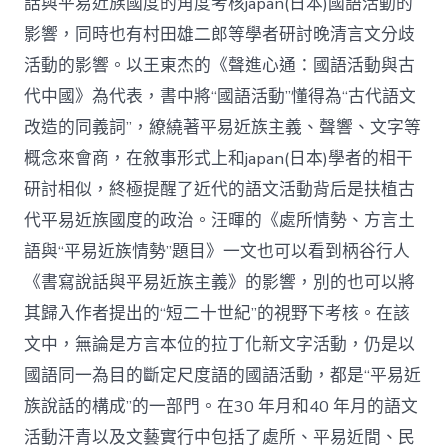
話與平易近族國度的角度考核japan(日本)國語活動的
影響，同時也有村田雄二郎等學者研討晚清言文分歧
活動的影響。以王東杰的《聲進心通：國語活動與古
代中國》為代表，書中將“國語活動”懂得為“古代語文
改造的同義詞”，繚繞著平易近族主義、聲響、文字等
概念來會商，在敘事形式上和japan(日本)學者的相干
研討相似，終極提醒了近代的語文活動背后是扶植古
代平易近族國度的政治。汪暉的《處所情勢、方言土
語與“平易近族情勢”題目》一文也可以看到柄谷行人
《書寫說話與平易近族主義》的影響，別的也可以將
其歸入作者提出的“短二十世紀”的視野下考核。在該
文中，無論是方言本位的拉丁化新文字活動，仍是以
國語同一為目的斷定尺度語的國語活動，都是“平易近
族說話的構成”的一部門。在30 年月和40 年月的語文
活動汗青以及文藝實行中包括了處所、平易近間、民