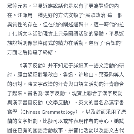
眾等元素，平易近族說話也是以有了更為豐盛的內
在。汪暉用一種更好的方法安頓了“民眾政治”這一個
異質性的存在，但在他的闡述邏輯中，這一時代的拉
丁化新文字活動現實上只是國語活動的變體，平易近
族說話則像黑格爾式的精力在活動，包容了“否認的”
方面之后抵達了終結。
《漢字反動》并不知足于詳細某一語文活動的研
討，經由過程對瞿秋白、魯迅、許地山、葉圣陶等人
的研討，將文字改造的汗青與口語文活動的汗青聯合
了起來。書名為“漢字反動”，現實上聯合了漢字反動
與漢字書寫反動（文學反動）。英文的書名為漢字書
寫學（Chinese Grammatology），以及封面采用了唐
蘭的文字計劃，比擬可以或許表現作者的專心。她試
圖在已有的國語活動敘事、拼音化活動以及語文古代