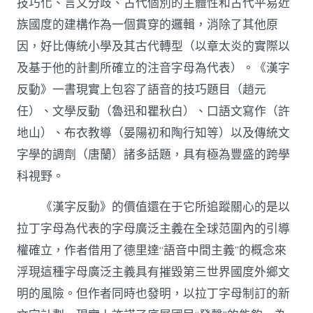
技巧化、言文分歧、古代個別的主體性和古代平易近
國
族國度的建構作為一個貫穿的邏輯，消除了其他原
作
家
因，好比傳統小學及其古代轉型（以章太炎的實際以
網〉
中
及基于他的計劃所確立的注音字母為代表）。《漢字
反動》一書現實上包容了語音的技巧題目（趙元
任）、文學反動（魯迅和瞿秋白）、口語文寫作（許
地山）、布衣教導（晏陽初和陶行知等）以及傳統文
字學的調劑（唐蘭）諸多話題，具有極為豐盛的跨學
科視野。
《漢字反動》的價值還在于它所追蹤關心的是以
拉丁字母為代表的字母廣泛主義在全球范圍內的引導
權確立，作者借用了德里達“語音中間主義”的概念來
浮現這種字母廣泛主義具有摧毀第三世界國度外鄉文
明的風險。但作者同時也發明，以拉丁字母制訂的新