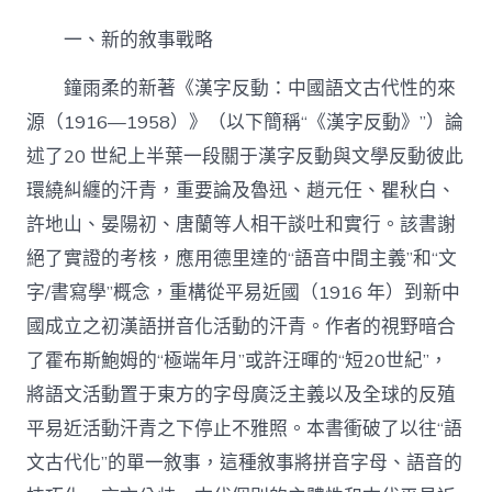
世
找
一、新的敘事戰略
九
宮
鐘雨柔的新著《漢字反動：中國語文古代性的來
格
見
源（1916—1958）》（以下簡稱“《漢字反動》”）論
證
述了20 世紀上半葉一段關于漢字反動與文學反動彼此
紀
中
環繞糾纏的汗青，重要論及魯迅、趙元任、瞿秋白、
國
語
許地山、晏陽初、唐蘭等人相干談吐和實行。該書謝
文
絕了實證的考核，應用德里達的“語音中間主義”和“文
活
動
字/書寫學”概念，重構從平易近國（1916 年）到新中
的
國成立之初漢語拼音化活動的汗青。作者的視野暗合
新
敘
了霍布斯鮑姆的“極端年月”或許汪暉的“短20世紀”，
事
將語文活動置于東方的字母廣泛主義以及全球的反殖
–
文
平易近活動汗青之下停止不雅照。本書衝破了以往“語
史
文古代化”的單一敘事，這種敘事將拼音字母、語音的
–
中