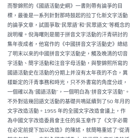
而黎錦熙的《國語活動史綱》一書則帶有論爭的目
標，最後是一系列針對那時鼓起的拉丁化新文字活動
的論爭文章，試圖爭取“民眾語”和“民眾語文”等概念的
說明權。倪海曙則是關于拼音文字活動的汗青研討的
集年夜成者，他寫作的《中國拼音文字活動史》總結
了明末以來的中國拼音文字活動史，觸及晚清的切音
字活動、簡字活動和注音字母活動，與黎錦熙所寫的
國語活動史在活動的分期上并沒有太年夜的不合，異
樣斷定的汗青事務和時光，只不外書寫的角度分歧，
一個確以為“國語活動”，一個明白為“拼音文字活動”。
不外對這幾回語文活動的基礎共鳴延續到了50 年月的
文字改造活動。1955 年的全國文字改造會議上，作
為中國文字改造委員會主任的吳玉章作了《文字必需
在必定前提下加以改造》的陳述，就簡略重述了“從清