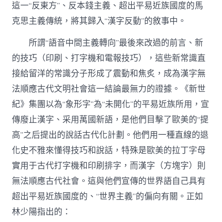
這一“反東方”、反本錢主義、超出平易近族國度的馬
克思主義傳統，將其歸入“漢字反動”的敘事中。
所謂“語音中間主義轉向”最後來改過的前言、新
的技巧（印刷、打字機和電報技巧），這些新常識直
接給留洋的常識分子形成了震動和焦炙，成為漢字無
法順應古代文明社會這一結論最無力的證據。《新世
紀》集團以為“象形字”為“未開化”的平易近族所用，宣
傳廢止漢字、采用萬國新語，是他們目擊了歐美的“提
高”之后提出的說話古代化計劃。他們用一種直線的退
化史不雅來懂得技巧和說話，特殊是歐美的拉丁字母
實用于古代打字機和印刷排字，而漢字（方塊字）則
無法順應古代社會。這與他們宣傳的世界語自己具有
超出平易近族國度的、“世界主義”的偏向有關。正如
林少陽指出的：