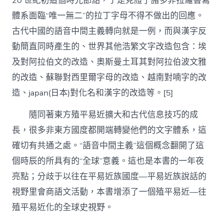
20 世紀初這個時光節點，于是見證了諸多非拉羅書寫
體系面臨“唯一無二”的拉丁字母不得不做出的回應。
古代中國的語音中間主義轉向就是一例，而與漢字反
動簡直同時產生的、世界其他浩繁文字改造包含：埃
及對阿拉伯文的改造、奧斯曼土耳其對阿拉伯波文雅
的改造、蘇聯對西里爾字母的改造、越南對喃字的改
造、japan(日本)對化名和漢字的改造等。[5]
隨同著東方殖平易近擴大和古代信息技巧的成
長，很多非東方國度都開端轉變他們的文字體系，這
確切有共通之處。“語音中間主義”這個概念翻開了這
個時辰的所具有的“全球”意義。這也是本書的一年夜
亮點；分歧于以往在平易近族國度—平易近族說話的
視野里會商語文活動，本書增添了一個殖平易近—往
殖平易近化的全球史視野。