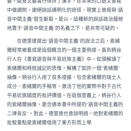
藝。延安文藝實行保存了漢字，在本來的口語文書寫
中做調劑，謝絕說話通明化的途徑，現實上曾經與“語
音中間主義”發生斷裂。是以，這種新的說話政治籠統
地置于“語音中間主義”的名義之下，是非常可疑的。
在德里達提出“語音中間主義”的說法之后，索緒
爾經常被看成是這個概念的一個主要例證。直到柄谷
行人在《書寫語音與平易近族主義》中，從頭解讀了
索緒爾和時枝誠記的思惟，解構了如許一個“索緒爾”
抽像。柄谷行人用了良多證據，包含索緒爾的瑞士人
成分、索緒爾的手稿等，激活了他的實際中對于古代
平易近族國度的批評價值。在這個意義上，柄谷行人
的索緒爾抽像，更合適本書中所提的“語音中間主義的
二律背反”。對此，德里達也曾說明過，他對索緒爾的
批駁重點是索緒爾借用了東方形而上學