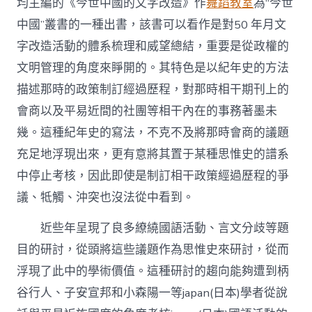
均主編的《今世中國的文字改造》作
舞蹈教室
為“今世
中國”叢書的一種出書，該書可以看作是對50 年月文
字改造活動的體系梳理和威望總結，重要是從政權的
文明管理的角度來睜開的。其特色是以紀年史的方法
描述那時的政策制訂經過歷程，對那時相干期刊上的
會商以及平易近間的社團等相干內在的事務著墨未
幾。這種紀年史的寫法，不克不及將那時會商的議題
充足地浮現出來，更有意將其置于某種思惟史的譜系
中停止考核，因此即使是制訂相干政策經過歷程的爭
議、牴觸、沖突也沒法從中看到。
近些年呈現了良多繚繞國語活動、言文分歧等題
目的研討，從頭將這些議題作為思惟史來研討，從而
浮現了此中的學術價值。這種研討的趨向能夠遭到柄
谷行人、子安宣邦和小森陽一等japan(日本)學者從說