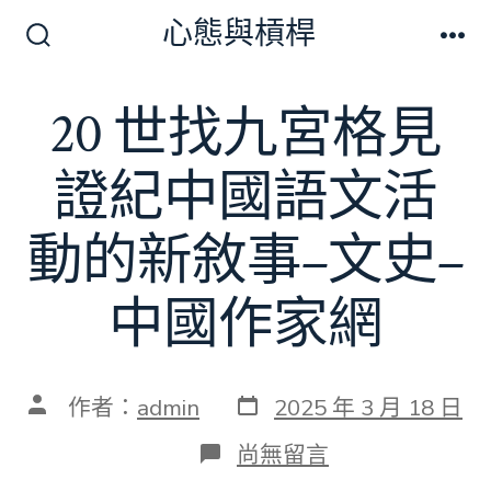
跳
心態與槓桿
至
搜
選
尋
單
主
切
20 世找九宮格見
要
換
開
內
關
證紀中國語文活
容
動的新敘事–文史–
中國作家網
發
文
作者：
admin
2025 年 3 月 18 日
表
章
日
作
在
尚無留言
期
者
〈20