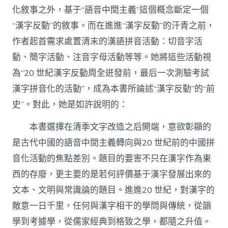
化敘事之外，基于“語音中間主義”這個概念斷定一個
“漢字反動”的敘事。而在進進“漢字反動”的汗青之前，
作者起首需求處置清末的漢語拼音活動：切音字活
動、簡字活動、注音字母活動等等。她將這些活動視
為“20 世紀漢字反動周全迸發前，最后一次測驗考試
漢字拼音化的活動”，成為本書所論述“漢字反動”的“前
史”。對此，她是如許說明的：
本書選擇在清季文字改造之后開端，意欲彰顯的
是古代中國的語音中間主義轉向與20 世紀前的中國拼
音化活動的焦點差別。題目的要害不只在漢字作為東
西的存廢，更主要的是若何評價基于漢字發展出來的
文本、文明與常識論的題目。進進20 世紀，對漢字的
敵意一日千里，任何與漢字相干的學問與傳統，從韻
學到考據學，從儒家經典到格致之學，都隨之升值。