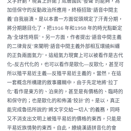
文字計劃，現實上許諾了底層國民“發聲”的能夠，為
加倍保守的反動政治所應用，終極招致“語音中間主
義”自我崩潰。是以本書一方面從頭規定了汗青分期，
將分期題目化了，把1916 年和1958 年的時光點斷定
為“全球性時辰”。另一方面，作者提出“語音中間主義
的二律背反”來闡明“語音中間主義外部相互環繞糾纏
的正負兩面氣力”。這組氣力現實上可以被看作是古代
化–反古代化的，也可以看作是歐化—反歐化，甚至可
所以殖平易近主義—反殖平易近主義的。當然，在這
一套概念所構建的敘事邏輯中，由于先定地將“拉丁
化”看作是東方的、泊來的，甚至是有價格的、臨時的
和保守的；也是歐化的和佈滿“狡計”的。是以，真正
能完成魯迅所說的“將文字交給一切人”的義務，同時
又不消支出文明上被殖平易近的價格的東西，只能是
平易近族情勢的東西。自此，繚繞漢語拼音化的會