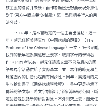
此本書頻仍應用“語音中間主義”的概念，但對平易近
族主義的會商并未幾，而作者顯然更想要表現外鄉化
對于“東方中間主義”的挑釁。這一點與柄谷行人的用
法分歧。
1916 年，是本書斷定的一個主要出發點。這一
年，趙元任留美時寫作《中國說話的題目》（The
Problem of the Chinese language）一文，“是今朝能
找到的最早體系闡述廢止漢字、取用字母的學術著
作”。[4]作者以為，趙元任這篇文章不只為后來的國
語羅馬字活動供給了實際基本，並且寫作的時光和全
球范圍內的拼音化趨向有同步性。同年，索緒爾的先
生收拾出書了《通俗說話學教程》，書中更是挑釁了
傳統的語文學，將文字剔除出了說話學研討范圍，斷
定語音是說話學的研討對象。不外細究上去，趙元任