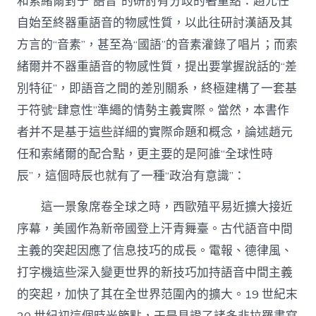
和索緒爾對于“語音”的研討有分歧的著重點：趙元任
自始至終器重語音的物感性質，以此往研討漢語及其
方言的“音素”，甚至為“國語”的音素灌錄了唱片；而索
緒爾并不器重語音的物感性質，提出要掌握說話的“差
別特征”，即語音之間的差別關系，終極建構了一套基
于符號“肆意性”準繩的情勢主義實際。當然，本書作
者并不是基于這些詳細的實際命題和概念，論述趙元
任和索緒爾的配合點，更主要的是阿誰“全球性時
辰”，這個時辰也就有了一種“政治有意識”：
這一景象席卷全球之時，西歐殖平易近擴大接近
序幕，美國作為新帝國登上汗青舞臺。古代語音中間
主義的突起因應了信息技巧的成長。電報、德律風、
打字機這些深入變更世界的新技巧加持語音中間主義
的突起，加快了其在全世界范圍內的擴大。19 世紀末