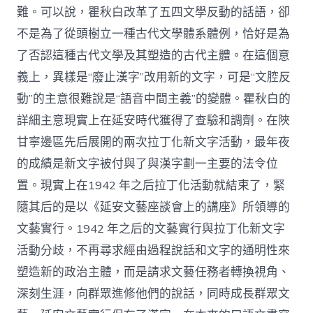
難。可以說，瞿秋白改革了五四文學反動的話語，卻
不是為了從頭樹立一種古代文學體系體例，恰好是為
了否認這種古代文學及其塑造的古代主體。在這個意
義上，異樣是“廢止漢字”改用新的文字，可是“文腔反
動”的主意很難說是“語音中間主義”的變體。瞿秋白的
詳細主意現實上在延安時代獲得了查驗和調劑。在陜
甘寧邊區先后展開的兩次拉丁化新文字活動，最年夜
的成績是新文字被付與了與漢字劃一主要的法令位
置。現實上在1942 年之后拉丁化活動就結束了，緊
隨其后的是以《延安文藝座談會上的講座》所領導的
文藝實行。1942 年之后的文藝實行與拉丁化新文字
活動分歧，不再尋求經由過程說話和文字的通明性來
塑造新的政治主體，而是請求文藝任務者轉換視角、
深刻生涯，向群眾進修他們的說話，同時成長群眾文