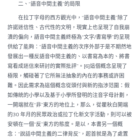
二、“語音中間主義”的局限
在拉丁字母的西方觀光中，“語音中間主義”除了
許諾迷信性、古代性的文明，現實上也呈現了自我崩
潰的偏向，語音中間主義終極為“文字/書寫學”的呈現
供給了能夠：“語音中間主義的次序外部于是不期然地
發展出一種反語音中間主義的、以書寫為本的、將書
寫看成迷信來研討的實際批評”。[6]這個概念呈現了
極限，觸碰著了它所無法抽象的內在的事務或許困
難。因此需求為這個概念從頭付與新的指涉范圍：假
如傳統的小學以及基于小學所發明的注音字母計劃，
一開端就在“非”東方的地位上，那么，從瞿秋白開端
的30 年月的民眾政治或拉丁化新文字活動，則可以被
安頓在一個“反”東方的態度。是以，本書另一個概
念：“說話中間主義的二律背反”，起首就是為了處置