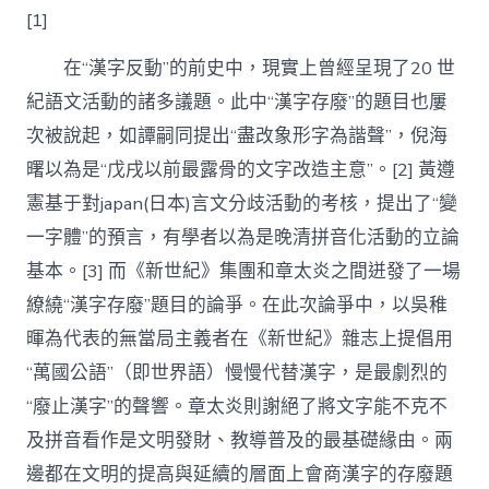
[1]
在“漢字反動”的前史中，現實上曾經呈現了20 世
紀語文活動的諸多議題。此中“漢字存廢”的題目也屢
次被說起，如譚嗣同提出“盡改象形字為諧聲”，倪海
曙以為是“戊戌以前最露骨的文字改造主意”。[2] 黃遵
憲基于對japan(日本)言文分歧活動的考核，提出了“變
一字體”的預言，有學者以為是晚清拼音化活動的立論
基本。[3] 而《新世紀》集團和章太炎之間迸發了一場
繚繞“漢字存廢”題目的論爭。在此次論爭中，以吳稚
暉為代表的無當局主義者在《新世紀》雜志上提倡用
“萬國公語”（即世界語）慢慢代替漢字，是最劇烈的
“廢止漢字”的聲響。章太炎則謝絕了將文字能不克不
及拼音看作是文明發財、教導普及的最基礎緣由。兩
邊都在文明的提高與延續的層面上會商漢字的存廢題