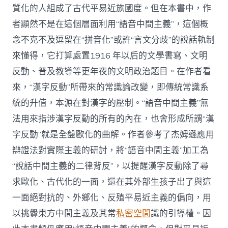
質化的人組成了古代平易近族國度。但在本書中，作
者顯然不是在這個層面利用“語音中間主義”，這個概
念不克不及逗留在“拼音化”或許“言文分歧”的說話軌制
來懂得，它打算處置1916 年以后的文學書寫、文明
反動、普及教導等更年夜的文明政治題目。在作者看
來，“漢字反動”所帶來的常識論改變，即傳統常識系
統的升值，本源在對漢字的壓制。“語音中間主義”無
法用來指涉漢字反動的所有的內在，也會形成所謂“漢
字反動”就是全盤歐化的曲解。作者參考了杰姆遜應用
辯證法對實際主義的研討，將“語音中間主義”加工為
“說話中間主義的二律背反”，以提醒漢字反動除了尋
求歐化、古代化的一面，還在其外部生孩子出了與這
一面絕對抗的、外鄉化、反殖平易近主義的偏向，用
以挑釁東方中間主義及其常
私密空間
識的引導權。因