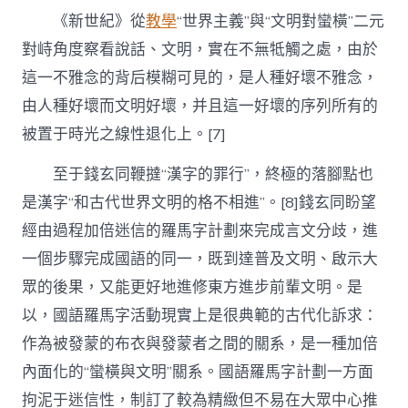
《新世紀》從
教學
“世界主義”與“文明對蠻橫”二元
對峙角度察看說話、文明，實在不無牴觸之處，由於
這一不雅念的背后模糊可見的，是人種好壞不雅念，
由人種好壞而文明好壞，并且這一好壞的序列所有的
被置于時光之線性退化上。[7]
至于錢玄同鞭撻“漢字的罪行”，終極的落腳點也
是漢字“和古代世界文明的格不相進”。[8]錢玄同盼望
經由過程加倍迷信的羅馬字計劃來完成言文分歧，進
一個步驟完成國語的同一，既到達普及文明、啟示大
眾的後果，又能更好地進修東方進步前輩文明。是
以，國語羅馬字活動現實上是很典範的古代化訴求：
作為被發蒙的布衣與發蒙者之間的關系，是一種加倍
內面化的“蠻橫與文明”關系。國語羅馬字計劃一方面
拘泥于迷信性，制訂了較為精緻但不易在大眾中心推