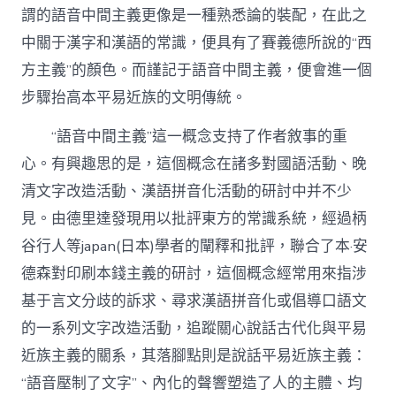
謂的語音中間主義更像是一種熟悉論的裝配，在此之
中關于漢字和漢語的常識，便具有了賽義德所說的“西
方主義”的顏色。而謹記于語音中間主義，便會進一個
步驟抬高本平易近族的文明傳統。
“語音中間主義”這一概念支持了作者敘事的重
心。有興趣思的是，這個概念在諸多對國語活動、晚
清文字改造活動、漢語拼音化活動的研討中并不少
見。由德里達發現用以批評東方的常識系統，經過柄
谷行人等japan(日本)學者的闡釋和批評，聯合了本·安
德森對印刷本錢主義的研討，這個概念經常用來指涉
基于言文分歧的訴求、尋求漢語拼音化或倡導口語文
的一系列文字改造活動，追蹤關心說話古代化與平易
近族主義的關系，其落腳點則是說話平易近族主義：
“語音壓制了文字”、內化的聲響塑造了人的主體、均