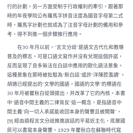
行的計劃，另一方面受制于行政權利的牽引，跟著那
時的年夜學院公布羅馬字拼音法度為國音字母第二式
時，羅馬字計劃也就成為了注音字母計劃的備用和參
考，得不到進一個步驟推行應用。
在30 年月以前，“言文分歧”是語文古代化和教導
普及的標志。可是口語文寫作并沒有兌現這個許諾，
反而呈現了良多無法在白話中應用的歐化語法景象。
這種景象在那時被批駁為“新白話”或許“洋陳腔濫調”。
胡適已經提出的“文學的國語，國語的文學”的標語在
30 年月被瞿秋白從頭提出，并改革了它的內核。本書
中“語音中間主義的二律背反”這一概念，是指語音中
間主義“向一切人承諾能收回本身的聲響且被聞聲”，
[9] 經由過程言文分歧推進說話的平易近主化，底層國
民可以書寫本身聲響。1929 年瞿秋白在蘇聯時代寫