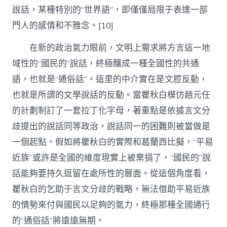
說話，某種特別的“世界語”，即僅僅局限于表達一部
門人的感情和不雅念。[10]
在新的政治氣力眼前，文明上需求將方言這一地
域性的“國民的”說話，終極釀成一種全國性的共通
語，也就是“通俗話”。這里的中介實在是文腔反動，
也就是所謂的文學說話的反動。當瞿秋白模仿趙元任
的計劃制訂了一套拉丁化字母，著重點是依據言文分
歧提出的說話同等政治，說話同一的困難則被當做是
一個起點。假如將瞿秋白的實際和葛蘭西比擬，“平易
近族”或許是全國的維度現實上被棄捐了，“國民的”說
話能夠要持久逗留在處所性的層面。從這個角度看，
瞿秋白的乞助于言文分歧的戰略，無法借助平易近族
的情勢來付與國民以足夠的氣力，終極那種全國通行
的“通俗話”將遠遠無期。