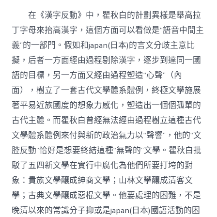
在《漢字反動》中，瞿秋白的計劃異樣是舉高拉
丁字母來抬高漢字，這個方面可以看做是“語音中間主
義”的一部門。假如和japan(日本)的言文分歧主意比
擬，后者一方面經由過程剔除漢字，逐步到達同一國
語的目標，另一方面又經由過程塑造“心聲”（內
面），樹立了一套古代文學體系體例，終極文學施展
著平易近族國度的想象力感化，塑造出一個個孤單的
古代主體。而瞿秋白曾經無法經由過程樹立這種古代
文學體系體例來付與新的政治氣力以“聲響”，他的“文
腔反動”恰好是想要終結這種“無聲的”文學。瞿秋白批
駁了五四新文學在實行中腐化為他們所要打垮的對
象：貴族文學釀成紳商文學；山林文學釀成清客文
學；古典文學釀成惡棍文學。他要處理的困難，不是
晚清以來的常識分子抑或是japan(日本)國語活動的困