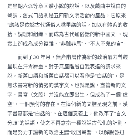
是星期六派等章回體小說的說話，以及戲曲中說白的
聲調；舊式口語則是五四新文明活動的產品，它原來
“應該是依據古代通俗人嘴里講的話，加以有體系的收
拾，調理和組織，而成為古代通俗話的新中國文”，現
實上卻成為成分復雜、“非驢非馬”、“不人不鬼的言”。
而到了30 年月，無產階層作為新的政治氣力曾經
呈現在汗青舞臺。對于無產階層自我表達的請求來
說，新舊口語和新舊白話都可以看作是“白話的”，是
無法書寫新的情勢的漢字文。也就是說，盡管新的文
字、書寫（文腔）并沒能立即出生，但成為了一個“虛
空”，一個預付的存在。在這個新的文腔呈現之前，漢
字書寫都是“白話的”。在這個意義上，他改革了“言文
分歧”的話語，使之不再意指一種說話古代化的計劃，
而是努力于讓新的政治主體“收回聲響”，以解脫魯迅