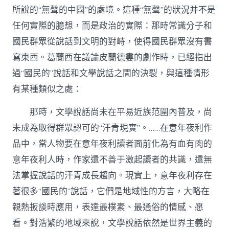
所說的“無聲的中國”的處境。這種“無聲”的狀況并不是
任何實際的臆想，而是政治的實際：那時常識分子和
國民群眾從說話到文明的對峙，使得國民群眾沒有書
寫東西。葛蘭西在議論皮蘭德婁的劇作時，已經指出
過“國民的”說話和文學說話之間的決裂，與這種情形
有某種類似之處：
那時，文學說話尚未在平易近族范圍內普及，尚
未成為取得群眾認可的“汗青現實”。……在意年夜利作
品中，當人物要在意年夜利讀者面前化為有血有肉的
意年夜利人時，作家還不善于激起讀者的共識，還無
法掌握說話的汗青成長趨向。現實上，意年夜利存在
著很多“國民的”說話，它們是地域性的方言，大略在
親熱扳談時應用，表達最樸素、最通俗的情感、愿
看。對浩繁的地域來說，文學說話依然是世界主義的