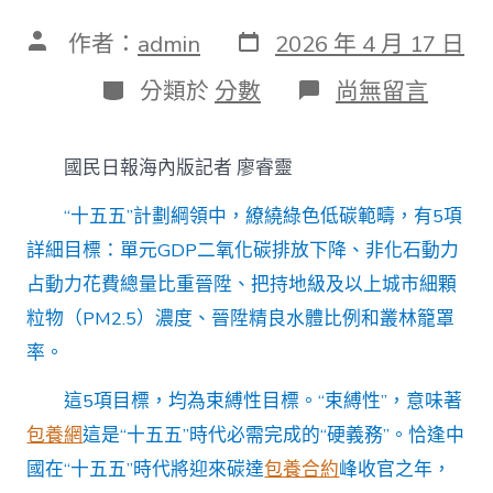
發
文
作者：
admin
2026 年 4 月 17 日
表
章
日
作
分
在
分類於
分數
尚無留言
期
者
類
〈20
項
重
國民日報海內版記者 廖睿靈
要
目
“十五五”計劃綱領中，繚繞綠色低碳範疇，有5項
標，
刻
詳細目標：單元GDP二氧化碳排放下降、非化石動力
畫
占動力花費總量比重晉陞、把持地級及以上城市細顆
將
來
粒物（PM2.5）濃度、晉陞精良水體比例和叢林籠罩
五
年
率。
中
國
這5項目標，均為束縛性目標。“束縛性”，意味著
成
包養網
這是“十五五”時代必需完成的“硬義務”。恰逢中
長
新
國在“十五五”時代將迎來碳達
包養合約
峰收官之年，
圖