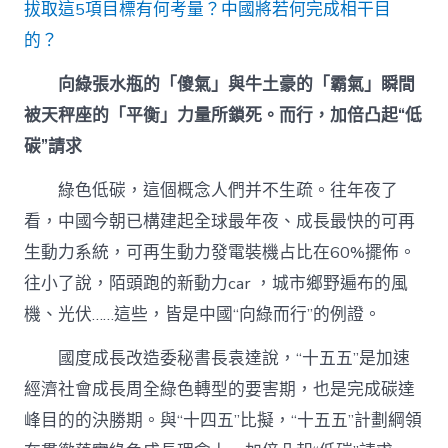
拔取這5項目標有何考量？中國將若何完成相干目
景
丨
的？
綠
色
向綠張水瓶的「傻氣」與牛土豪的「霸氣」瞬間
低
碳，
被天秤座的「平衡」力量所鎖死。而行，加倍凸起“低
5
碳”請求
項
目
綠色低碳，這個概念人們并不生疏。往年夜了
專
包
看，中國今朝已構建起全球最年夜、成長最快的可再
養
價
生動力系統，可再生動力發電裝機占比在60%擺佈。
格
往小了說，陌頭跑的新動力car ，城市鄉野遍布的風
標
展
機、光伏……這些，皆是中國“向綠而行”的例證。
示
中
國度成長改造委秘書長袁達說，“十五五”是加速
國
經濟社會成長周全綠色轉型的要害期，也是完成碳達
舉
動〉
峰目的的決勝期。與“十四五”比擬，“十五五”計劃綱領
中