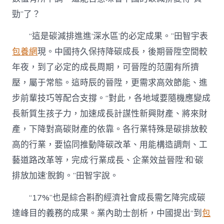
勁”了？
“這是碳減排進進‘深水區’的必定成果。”田智宇表
包養網
現。中國持久保持降碳成長，後期晉陞空間較
年夜，到了必定的成長周期，可晉陞的范圍有所擠
壓，屬于常態。這時辰的晉陞，更需求高效節能、進
步前輩技巧等配合支撐。“對此，各地域要隨機應變成
長新質生孩子力，加速成長計謀性新興財產、將來財
產，下降對高碳財產的依靠。各行業特殊是碳排放較
高的行業，要協同推動降碳改革、用能構造調劑、工
藝道路改革等，完成‘行業成長、企業效益晉陞’和‘碳
排放加速’脫鉤。”田智宇說。
“17%”也是綜合斟酌經濟社會成長需乞降完成碳
達峰目的義務的成果。業內助士剖析，中國提出“到
包