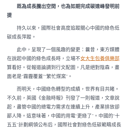
既為成長騰出空間，也為如期完成碳達峰發明前
提
持久以來，國際社會高度追蹤關心中國的綠色低
碳成長萍蹤。
此中，呈現了一個風趣的變更：曩昔，東方媒體
在說起中國的綠色成長時，立場不
女大生包養俱樂部
算看好。從報道論調到行文配圖，凡是絕對陰森，畫
面老是“霧霾覆蓋”“繁忙煤窯”。
而明天，中國綠色轉型的成績，世界有目共睹。
不久前，英國《金融時報》刊發了一則報道，文章說
起，盡管中國的總電力需求在連續上升，產業排放卻
鄙人降。這意味著，中國的用電“更綠了”。中國的“十
五五”計劃綱領公布后，國際社會對綠色低碳範疇成長