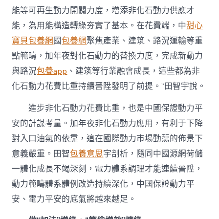
能等可再生動力開闢力度，增添非化石動力供應才
能，為用能構造轉綠夯實了基本。在花費端，中
甜心
寶貝包養網
國
包養網
聚焦產業、建筑、路況運輸等重
點範疇，加年夜對化石動力的替換力度，完成新動力
與路況
包養app
、建筑等行業融會成長，這些都為非
化石動力花費比重持續晉陞發明了前提。”田智宇說。
進步非化石動力花費比重，也是中國保證動力平
安的計謀考量。加年夜非化石動力應用，有利于下降
對入口油氣的依靠，這在國際動力市場動蕩的佈景下
意義嚴重。田智
包養意思
宇剖析，隨同中國源網荷儲
一體化成長不竭深刻，電力體系調理才能連續晉陞，
動力範疇體系體例改造持續深化，中國保證動力平
安、電力平安的底氣將越來越足。