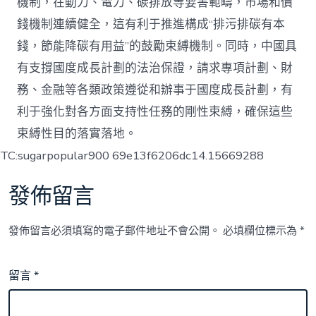
機制，在動力、電力、碳排放等要害範疇，市場和價
錢機制連續健全，這有利于推進構成“排污排碳有本
錢，節能降碳有用益”的鼓勵束縛機制。同時，中國具
有支撐國度成長計劃的法治保證，請求專項計劃、財
務、金融等各類政策遵從和辦事于國度成長計劃，有
利于強化對各方面支持性任務的剛性束縛，確保這些
束縛性目的落實落地。
TC:sugarpopular900 69e13f6206dc14.15669288
發佈留言
發佈留言必須填寫的電子郵件地址不會公開。
必填欄位標示為
*
留言
*