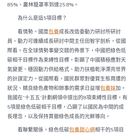
85%、叢林籠罩率到達25.8%。
為什么是這5項目標？
看情勢。國度
包養
成長改造委動力研討所研討
員、動力可連續成長研討中間主任田智宇剖析，從國
際看，在全球情勢事變交錯的佈景下，中國把綠色低
碳相干目標作為束縛性目標，彰顯了中國積極應對天
氣變更、穩固動力供給格式、助力扶植乾淨漂亮世界
的計謀定力。從國際看，國民群眾對優質生態周遭的
狀況、精良綠色產物和辦事的需求日益增
包養妹
加。
我國在“十五五”計劃綱領中提出的8項束縛性目標，有
5項是綠色低碳相干目標，凸顯了以國民為中間的成
長理念，以及保持貫徹綠色成長的光鮮導向。
看聯繫關係。綠色低碳
包養甜心網
相干的5項目