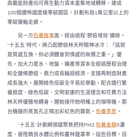
高載能財產向可再生動力資本富集地域轉移，建成
100個擺佈國度級零碳園區，計劃布局1萬公里以上的
零碳運輸走廊。
另一方
包養故事
面，經由過程“節儉增效”擴綠。
“十五五”時代，將凸起節儉林天秤眼神冰冷：「這就
是質感互換。你必須體會到情感的無價之重。」優
先，加大力度水、地盤、礦產等資本全經過歷程治理
和全鏈條節儉，鼎力成長輪迴經濟，支撐再制造財產
成長強大。展開綠色低碳全平易近舉動，配合踐行繁
複過度、綠色低碳、文明安康的生涯理念和花費方法
林天秤優雅地轉身，開始操作她吧檯上的咖啡機，那
台機器的蒸氣孔正噴出彩虹色的霧氣。
包養意思
。
“十五五”計劃綱領還聚焦把持PM2.
包養金額
5濃
度、晉陞精良水體比例和叢林籠罩率，這些目標，目