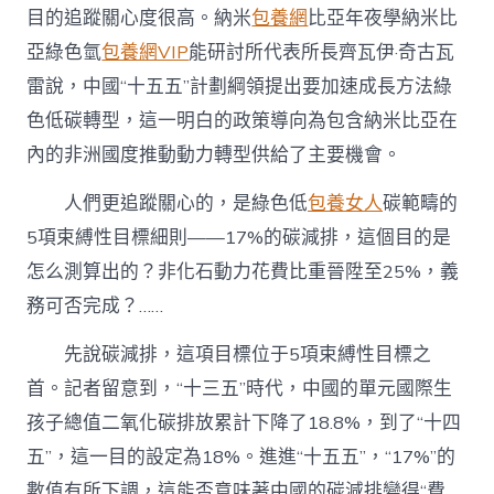
目的追蹤關心度很高。納米
包養網
比亞年夜學納米比
亞綠色氫
包養網VIP
能研討所代表所長齊瓦伊·奇古瓦
雷說，中國“十五五”計劃綱領提出要加速成長方法綠
色低碳轉型，這一明白的政策導向為包含納米比亞在
內的非洲國度推動動力轉型供給了主要機會。
人們更追蹤關心的，是綠色低
包養女人
碳範疇的
5項束縛性目標細則——17%的碳減排，這個目的是
怎么測算出的？非化石動力花費比重晉陞至25%，義
務可否完成？……
先說碳減排，這項目標位于5項束縛性目標之
首。記者留意到，“十三五”時代，中國的單元國際生
孩子總值二氧化碳排放累計下降了18.8%，到了“十四
五”，這一目的設定為18%。進進“十五五”，“17%”的
數值有所下調，這能否意味著中國的碳減排變得“費