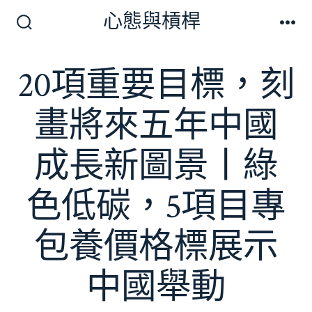
跳
心態與槓桿
至
搜
選
尋
單
主
切
20項重要目標，刻
要
換
開
內
關
畫將來五年中國
容
成長新圖景丨綠
色低碳，5項目專
包養價格標展示
中國舉動