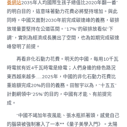
養網站
2035年人均國際生孩子總值比2020年翻一番”
的明白目的，這意味著動力花費必將堅持增加。與此
同時，中國又面對2030年前完成碳達峰的義務，碳排
放增量要堅持在公道區間。“17%”的碳排放看似“下
調”，實則為經濟成長騰出了空間，也為如期完成碳達
峰發明了前提。
再看非化石動力花費。明天的中國，每用10千瓦
時電就有近4千瓦時電是綠電；人們身邊的綠色路況
東西越來越多……2025年，中國的非化石動力花費比
重逾額完成20%的目的義務。田智宇以為，“十五五”
計劃綱領中“25%”的目的，中國有才能、有前提完
成。
“中國不竭加年夜風能、張水瓶抓著頭，感覺自己
的腦袋被強制塞入了一本**《量子美學入門》。太陽