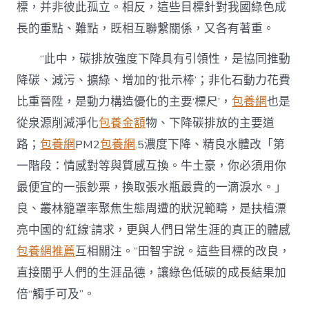
標，并非彼此孤立。相反，這些目標針對我國綠色成
長的重點、難點，既相互聯繫關係，又各有著重。
“此中，碳排放強度下降具有引領性，是協同推動
降碳、減污、擴綠、增加的‘批示棒’；非化石動力花費
比重晉陞，是動力構造優化的主要‘標尺’，
包養網
也是
從泉源削減淨化
包養金額
物、下降碳排放的主要道
路；
包養網
PM2
包養網
.5濃度下降、精良水體改「第
一階段：情感對等與質感互換。牛土豪，你必須用你
最便宜的一張鈔票，換取張水瓶最貴的一滴淚水。」
良、叢林籠罩率聚焦生態周遭的狀況範疇，是扶植漂
亮中國的‘紅線’請求，更與人們日常生涯的真正的體感
包養網推薦
互相關注。”田智宇說。這些目標的改良，
直接關乎人們的生涯品德，讓綠色低碳的成長結果加
倍“觸手可及”。