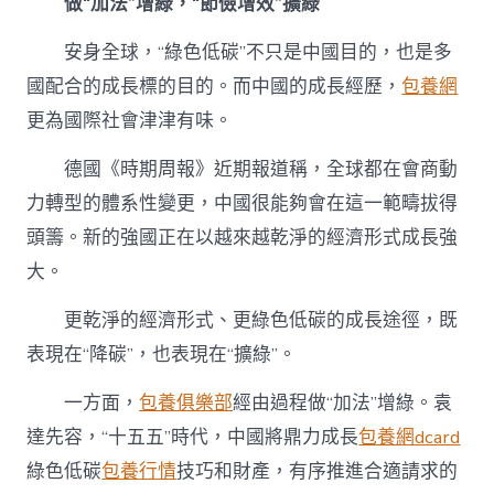
做“加法”增綠，“節儉增效”擴綠
安身全球，“綠色低碳”不只是中國目的，也是多
國配合的成長標的目的。而中國的成長經歷，
包養網
更為國際社會津津有味。
德國《時期周報》近期報道稱，全球都在會商動
力轉型的體系性變更，中國很能夠會在這一範疇拔得
頭籌。新的強國正在以越來越乾淨的經濟形式成長強
大。
更乾淨的經濟形式、更綠色低碳的成長途徑，既
表現在“降碳”，也表現在“擴綠”。
一方面，
包養俱樂部
經由過程做“加法”增綠。袁
達先容，“十五五”時代，中國將鼎力成長
包養網dcard
綠色低碳
包養行情
技巧和財產，有序推進合適請求的