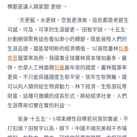
標都是讓人類家園“更綠”。
“天更藍，水更綠，空氣更清爽，這些都是老蒼生
可感、可及、可享的生涯變更。”田智宇說。“十五五”
計劃綱領聚焦這些看似渺小的轉變，既能晉陞人們的
生涯品德，還能發明新的經濟價值。“以晉陞叢林
包養
意思
籠罩率為例，我國事全球叢林資本增加最多、最
快，也是人工林面積
包養
最年夜的國度，叢林籠罩率
更高，不只能保護國度生態平安、筑牢生態樊籬，還
可以向人類供給生物資動力、林下經濟、生態游玩等
財富，這種可連續的成長形式，將給經濟社會、人們
生涯帶來切實在實的利益”。
安身“十五五”，5項束縛性目標若何落到實處、不
打扣頭？田智宇以為，眼下，中國不竭完美相干市場