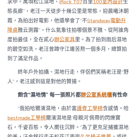
求中。萬頃松江濕地、
iRock T07
百里
100室內設計
生
態長廊”，老汪一天徒步十幾公里是常態，迎晨曦沐朝
霞，為拍出好電影，他還學會了“不
Standway電動升
降桌
雅云測霧”，什么氣象往拍哪個景不雅、從阿誰角
度拍最佳，全在貳心
辦公家具
里。為了拍到雨后濕地
的碧空如洗，老汪曾蹲守江邊苦熬一個多月，總算拍
到了滿足作品。
終年戶外拍攝、濕地行走，伴侶們笑稱老汪是“野
人”，老汪感到這是對他的贊揚。
飽含“濕地情” 每一張照片都
辦公室系統櫃
有性命
“我拍哈爾濱濕地，由於富
護脊工學椅
含感情。哈
bestmade工學椅
爾濱濕地是‘母親河’佩帶的閃爍寶
石，千姿百態，令人嚮往沉醉。”為了更充足捕獲濕地
的美，汪金銘行走于松花江兩岸
久坐椅子推薦
，或徒