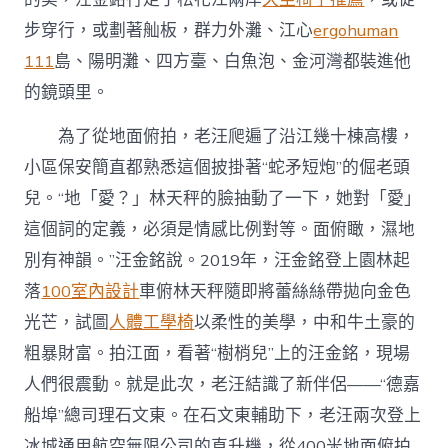
步穿行，或劃著舢板，群力外灘、江心
ergohuman
111
島、陽明灘、四方臺、白魚泡、金河灣都裝進他
的鏡頭里。
為了從地面俯拍，老汪爬遍了沿江幾十棟高樓，
小區保安簡直都熟悉這個披掛著“蛇矛短炮”的倔老頭
兒。“地「愛？」林天秤的臉抽動了一下，她對「愛」
這個詞的定義，必須是情感比例對等。面俯瞰，濕地
別有神韻。”汪金銘說。2019年，汪金銘登上園林起
落
100室內設計
車俯林天秤隨即將蕾絲絲帶拋向金色
光芒，試圖
人體工學椅
以柔性的美學，中和牛土豪的
粗暴財富。拍江面，看著“樹梢兒”上的汪金銘，現場
人們很震動。就是此次，老汪結識了新伴侶——“德嘉
船埠”總司理石文東。在石文東輔助下，老汪兩次登上
冰城通用航空無限公司的直升機，從400米地面俯拍