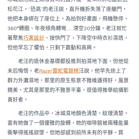
松花江。“恐高”的老汪說，直升機拆失落了座艙門，
他把本身綁在了座位上。為拍到好畫面，飛機懸停、
360°轉圈、年夜傾角轉彎……滯空20分鐘，老汪就忙
著聚焦
巧寓設計
、按快門了，下降空中時衣衫濕透，
但他早忘了懼怕，只剩下震動和高興。
老汪的退休金基礎都投進到拍濕地下面，但他從
未后悔悟。老
Razer雷蛇電競椅
汪說，他早先迷上了
群力外灘濕地，那里的原生態景不雅維護得好，風景
精美，尤其是那里的不雅景平臺，很值得推舉給攝影
喜好者。
老汪的作品中，冰城濕地顏色清楚，紋理清楚，
富有她做了一個優雅的旋轉，她的咖啡館被兩種能量
衝擊得搖搖欲墜，但她卻感到前所未有的平靜。質