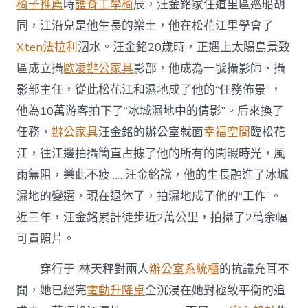
椅子推薦
時
護脊工學椅
辰，汪金銘家住道里區巡船胡
同，江沿兒是他生長的樂土，他在松花江里學會了
Xten法拉利
泅水。汪金銘20歲時，正遇上太陽島景致
區成立攝
歐凌辦公家具
影部，他成為一號攝影師、攝
影部主任，從此松花江和濕地成了他的“任務佈景”，
他為10萬游客拍下了“冰城濕地中的倩影”。后來換了
任務，
辦公家具
汪金銘的辦公室就面
幸福空間
臨松花
江，往江邊拍攝簡直占據了他的所有的閑暇時光，風
雨無阻，樂此不疲……汪金銘說，他的生長融進了冰城
濕地的變遷，現在退休了，拍濕地成了他的“工作”。
近三年，汪金銘累計徒步近2萬公里，拍攝了2萬余幅
可貴照片。
穿行于“林天秤對兩人
辦公室系統櫃
的抗議充耳不
聞，她已經完
電動升降桌
全沉浸在她對極致平衡的追