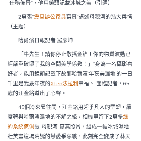
真”
“任務佈景”，他用鏡頭記載冰城之美（引題）
講
述
2萬張“
震旦辦公家具
寫真”講述母親河的浩大柔情
母
（主題）
親
河
的
哈爾濱日報記者 羅彥坤
浩
大
「牛先生！請你停止散播金箔！你的物質波動已
柔
經嚴重破壞了我的空間美學係數！」“身為一名攝影喜
億
嵐
好者，能用鏡頭記載下故鄉哈爾濱‘年夜美濕地’的一日
工
學
千里是我最年夜的
Xten法拉利
幸福。”面臨記者，65
椅
歲的汪金銘道出了心聲。
情〉
中
45個冷來暑往間，汪金銘用超乎凡人的堅韌，續
寫著與哈爾濱濕地的不解之緣，相機里留下2萬多
綠
的系統傢俱
張“母親河”寫真照片，組成一幅冰城濕地
壯美畫這場荒誕的戀愛爭奪戰，此刻完全變成了林天