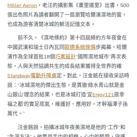
Miller Aeron
，老汪的攝影集《畫里道里》出書，500
張出色照片為讀者翻開了一扇瀏覽哈爾濱濕地的窗，
也成為游客清楚冰城的鮮活記憶文本。
前不久，《濕地條約》第十四屆締約方年夜會在
中國武漢和瑞士日內瓦同
歐德系統傢俱
步揭幕，哈爾
濱作為全球首批18個
巧寓設計
“國際濕地城市”再次表
態，人與天然協調共生的成長結果獲得全世界的確
Standway電動升降桌
定。對此，汪金銘在接收采訪時
說：“冰城濕地的傑出生態，是貫徹‘綠水青山就是金
山銀山’理念的結果，也是冰城打造‘宜
Enjoy121
居幸
福之都’的實足底氣，維護好、應用好，才幹福澤子孫
萬代。”
汪金銘說，拍攝冰城年夜美濕地是他的“工作”和
“生涯方法”。他要用手中的相機、心中的酷愛，守護