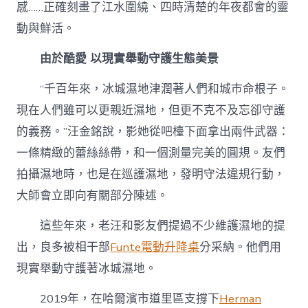
感……正確刻畫了江水圍繞、四時清楚的年夜都會的靈
動與鮮活。
由於酷愛 以現實舉動守護生態美景
“千百年來，冰城濕地津潤著人們和城市命根子。
現在人們雖可以更親近濕地，但更不克不及忘卻守護
的義務。”汪金銘說，影她從吧檯下面拿出兩件武器：
一條精緻的蕾絲絲帶，和一個測量完美的圓規。友們
拍攝濕地時，也是在巡護濕地，發明守法違規行動，
大師會立即向有關部分陳述。
這些年來，老汪和影友們提過不少維護濕地的提
出，良多被相干部
Funte電動升降桌
分采納。他們用
現實舉動守護著冰城濕地。
2019年，在哈爾濱市道里區支撐下
Herman