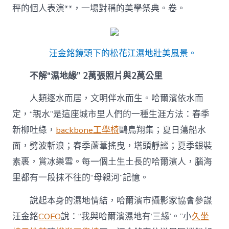
秤的個人表演**，一場對稱的美學祭典。卷。
汪金銘鏡頭下的松花江濕地壯美風景。
不解“濕地緣” 2萬張照片與2萬公里
人類逐水而居，文明伴水而生。哈爾濱依水而
定，“親水”是這座城市里人們的一種生涯方法：春季
新柳吐綠，
backbone工學椅
鷗鳥翔集；夏日蕩船水
面，劈波斬浪；春季蘆葦搖曳，塔頭靜謐；夏季銀裝
素裹，賞冰樂雪。每一個土生土長的哈爾濱人，腦海
里都有一段抹不往的“母親河”記憶。
說起本身的濕地情結，哈爾濱市攝影家協會參謀
汪金銘
COFO
說：“我與哈爾濱濕地有‘三緣’。”小
久坐