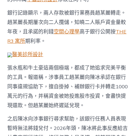
銀行記錄顯示，兩人存款被銀行業務員趙某麗轉走。
趙某麗長期屢次向二人攬儲，知曉二人賬戶資金量較
年夜，且承諾的利錢
空間心理學
高于銀行公開按
THE
R3 寓所
期利率。
醫美診所設計
張水瓶和牛土豪這兩個極端，都成了她追求完美平衡
的工具。報道稱，涉事員工趙某麗向陳冰承認在銀行
同事違規協助下，擅自掛掉、補辦銀行卡并轉走1000
萬元的行為，并稱資金被她投進股市投資，會盡快提
現還款。但趙某麗始終遲延兌現。
之后陳冰向涉事銀行尋求幫助，該銀行任務人員表現
暫時無法將錢兌付。2026年頭，陳冰將此事反應給吉