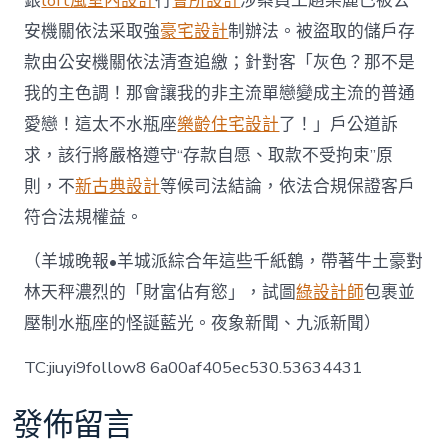
銀
loft風室內設計
行
會所設計
涉案員工趙某麗已被公
安機關依法采取強
豪宅設計
制辦法。被盜取的儲戶存
款由公安機關依法清查追繳；針對客「灰色？那不是
我的主色調！那會讓我的非主流單戀變成主流的普通
愛戀！這太不水瓶座
樂齡住宅設計
了！」戶公道訴
求，該行將嚴格遵守“存款自愿、取款不受拘束”原
則，不
新古典設計
等候司法結論，依法合規保證客戶
符合法規權益。
（羊城晚報•羊城派綜合年這些千紙鶴，帶著牛土豪對
林天秤濃烈的「財富佔有慾」，試圖
綠設計師
包裹並
壓制水瓶座的怪誕藍光。夜象新聞、九派新聞）
TC:jiuyi9follow8 6a00af405ec530.53634431
發佈留言