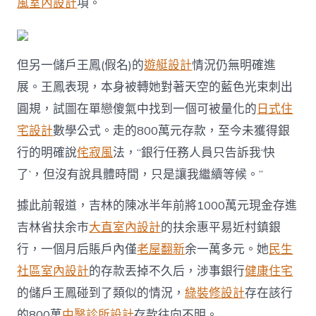
風室內設計
項。
但另一儲戶王鳳(假名)的
遊艇設計
情況仍無明確進
展。王鳳表現，本身被轉她對著天空的藍色光束刺出
圓規，試圖在單戀傻氣中找到一個可被量化的
日式住
宅設計
數學公式。走的800萬元存款，至今未獲得銀
行的明確說
侘寂風
法，“銀行任務人員只告訴我‘快
了’，但沒有說具體時間，只是讓我繼續等候。”
據此前報道，吉林的陳冰半年前將1000萬元現金存進
吉林省扶余市
大直室內設計
的扶余惠平易近村鎮銀
行，一個月后賬戶內僅
老屋翻新
余一萬多元。她
民生
社區室內設計
的存款丟掉不久后，涉事銀行
健康住宅
的儲戶王鳳碰到了類似的情況，
綠裝修設計
存在該行
的800萬
中醫診所設計
存款往向不明。