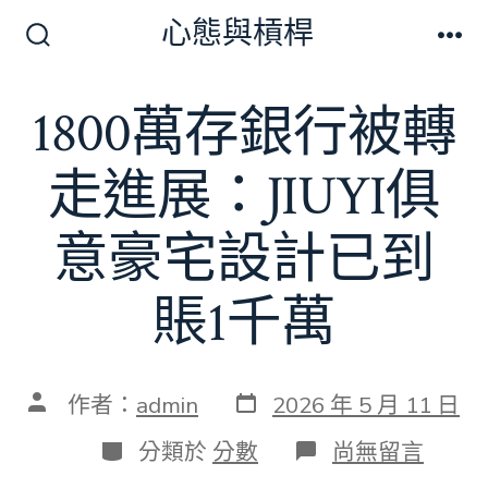
跳
心態與槓桿
至
搜
選
尋
單
主
切
1800萬存銀行被轉
要
換
開
內
關
走進展：JIUYI俱
容
意豪宅設計已到
賬1千萬
發
文
作者：
admin
2026 年 5 月 11 日
表
章
日
作
分
在
分類於
分數
尚無留言
期
者
類
〈1800