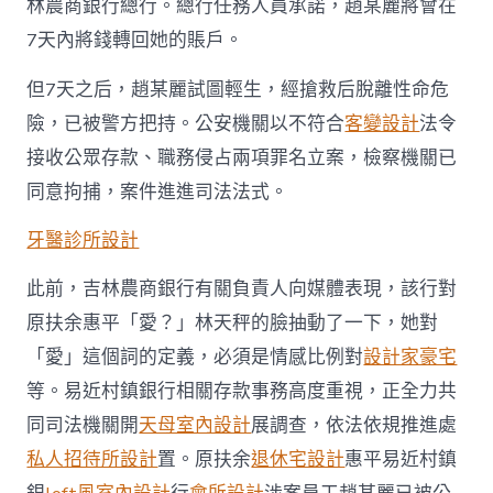
林農商銀行總行。總行任務人員承諾，趙某麗將會在
7天內將錢轉回她的賬戶。
但7天之后，趙某麗試圖輕生，經搶救后脫離性命危
險，已被警方把持。公安機關以不符合
客變設計
法令
接收公眾存款、職務侵占兩項罪名立案，檢察機關已
同意拘捕，案件進進司法法式。
牙醫診所設計
此前，吉林農商銀行有關負責人向媒體表現，該行對
原扶余惠平「愛？」林天秤的臉抽動了一下，她對
「愛」這個詞的定義，必須是情感比例對
設計家豪宅
等。易近村鎮銀行相關存款事務高度重視，正全力共
同司法機關開
天母室內設計
展調查，依法依規推進處
私人招待所設計
置。原扶余
退休宅設計
惠平易近村鎮