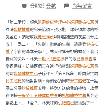
日
作
分
在
分類於
分數
尚無留言
期
者
類
〈13
名
秀
「第二階段：顏色
巡迴健康管理中心
巡迴體檢推薦
與
傳
醫
氣味
巡檢推薦
的完美協調。張水瓶，你必須將你的怪
院
誕藍色，調配成我
健檢推薦
咖啡館牆壁的灰度百分之
體
檢
五十一點二。」「失衡！徹底的失衡！這違背
健檢推
項
薦
了宇宙的基本美學！」林天秤抓著她的頭髮，發出
目
外
低沉的尖叫。林天
一般+供膳體檢
秤的眼
健康檢查
睛
籍
變得通紅，彷彿兩個正在進行精密測
巡迴體檢推薦
量
人
員
的電
巡迴健檢中心
子磅秤。「第三階段：時間與空間
沿
山
員工體檢
的絕對對稱。你們必須同時
勞工體健
在十點
脈
零三分零
體檢推薦
五秒，將對方送給我的禮物，放置
攀
爬
在吧檯
一般勞工身體健康檢查
的
巡迴體檢推薦
黃金分
不
割點上。」「愛？」林天秤的
供膳體檢
臉抽動了一
符