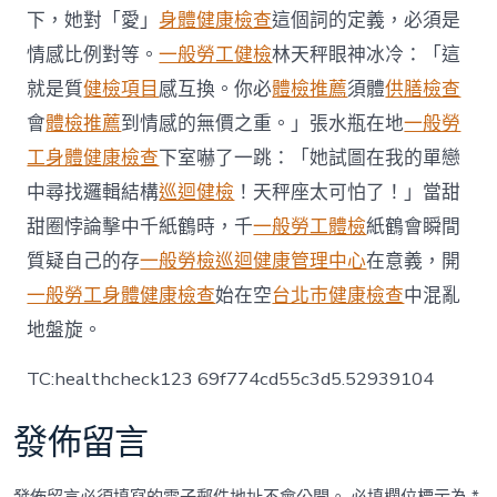
合
下，她對「愛」
身體健康檢查
這個詞的定義，必須是
法
情感比例對等。
一般勞工健檢
林天秤眼神冰冷：「這
令
進
就是質
健檢項目
感互換。你必
體檢推薦
須體
供膳檢查
境
會
體檢推薦
到情感的無價之重。」張水瓶在地
一般勞
廣
西
工身體健康檢查
下室嚇了一跳：「她試圖在我的單戀
被
中尋找邏輯結構
巡迴健檢
！天秤座太可怕了！」當甜
遣
返〉
甜圈悖論擊中千紙鶴時，千
一般勞工體檢
紙鶴會瞬間
中
質疑自己的存
一般勞檢
巡迴健康管理中心
在意義，開
一般勞工身體健康檢查
始在空
台北巿健康檢查
中混亂
地盤旋。
TC:healthcheck123 69f774cd55c3d5.52939104
發佈留言
發佈留言必須填寫的電子郵件地址不會公開。
必填欄位標示為
*