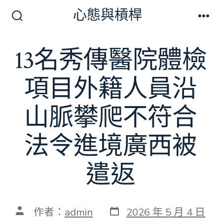
跳
心態與槓桿
至
搜
選
尋
單
主
切
13名秀傳醫院體檢
要
換
開
內
關
項目外籍人員沿
容
山脈攀爬不符合
法令進境廣西被
遣返
發
文
作者：
admin
2026 年 5 月 4 日
表
章