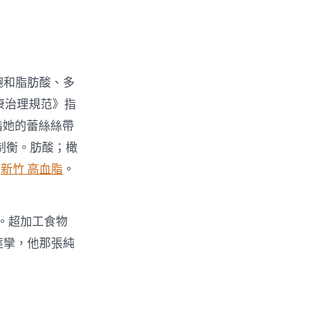
飽和脂肪酸、多
康治理規范》指
脂她的蕾絲絲帶
制衡。肪酸；橄
酸
新竹 高血脂
。
。超加工食物
痙攣，他那張純