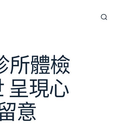
搜
尋
切
換
開
關
診所體檢
 呈現心
留意