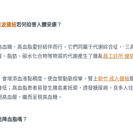
發
心
肌
梗
音波健檢
若何迫害人體安康？
逝
世
呈
現
糖、高血脂愛好結伴而行，它們同屬于代謝綜合征，“三高
心
慌、
質、脂肪、碳水化合物等物資的代謝產生了雜亂
員工診所 健
氣
短
等
增添血液黏稠度，使血管動脈痙攣，腎上
新竹 成人健檢
癥
狀
降低；高血脂患者易發生胰島素抵禦，誘發糖尿病。良多人
要
留
現高血壓，繼而呈現高血糖。
意〉
中
降血脂嗎？