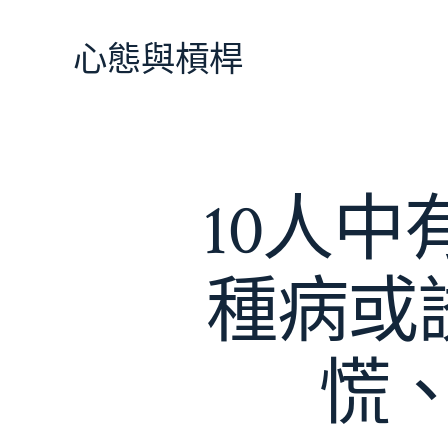
跳
至
心態與槓桿
主
要
內
容
10人
種病或
慌