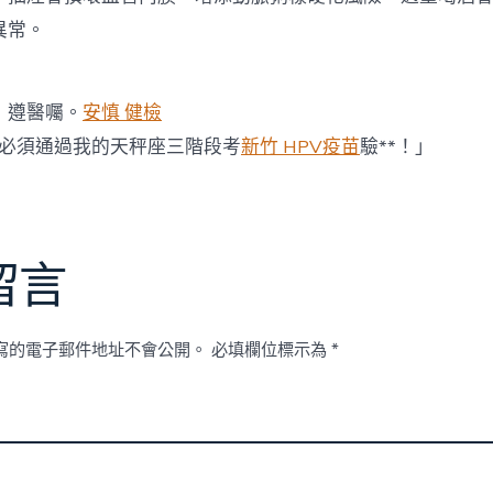
異常。
遵醫囑。
安慎 健檢
必須通過我的天秤座三階段考
新竹 HPV疫苗
驗**！」
留言
寫的電子郵件地址不會公開。
必填欄位標示為
*