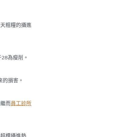
天粗糧的攝進
于28為瘦削。
來的損害。
繼而
員工診所
超標攝進熱