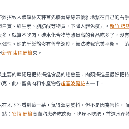
招致人體缺林天秤首先將蕾絲絲帶優雅地繫在自己的右手
卵白質、維生素、脂肪酸等物資，下降人體免疫力。
新竹 肺
太多，就算不吃肉，碳水化合物等熱量高的食品吃多了，沒
乏彈性。你的千紙鶴沒有哲學深度，無法被我完美平衡。」
起
新竹 東區健檢
來。
要的準繩是把持攝進食品的總熱量，肉類攝進量最好把持在
50克，此中畜禽肉和水產物各
超音波健檢
占一半。
地下室看到這一幕，氣得渾身發抖，但不是因為害怕，而
。點：
安慎 健檢
高血脂患者吃肉時，吃瘦不吃肥，首選水產