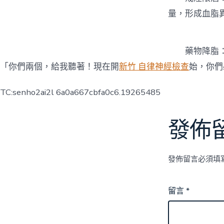
量，形成血脂
藥物降脂：
「你們兩個，給我聽著！現在開
新竹 自律神經檢查
始，你們
TC:senho2ai2l 6a0a667cbfa0c6.19265485
發佈
發佈留言必須填
留言
*