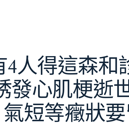
中有4人得這森和
誘發心肌梗逝世
、氣短等癥狀要