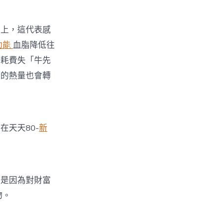
上，這代表感
功能
血脂降低往
有耗費失「牛先
落的熱量也會轉
天天80-
新
是因為對財富
物。