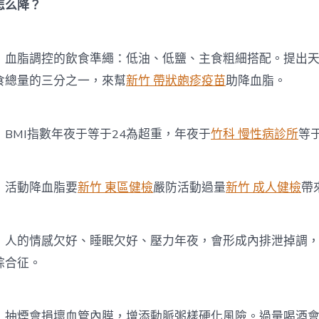
么降？
脂調控的飲食準繩：低油、低鹽、主食粗細搭配。提出天
食總量的三分之一，來幫
新竹 帶狀皰疹疫苗
助降血脂。
MI指數年夜于等于24為超重，年夜于
竹科 慢性病診所
等
活動降血脂要
新竹 東區健檢
嚴防活動過量
新竹 成人健檢
帶
的情感欠好、睡眠欠好、壓力年夜，會形成內排泄掉調，
綜合征。
煙會損壞血管內膜，增添動脈粥樣硬化風險。過量喝酒會