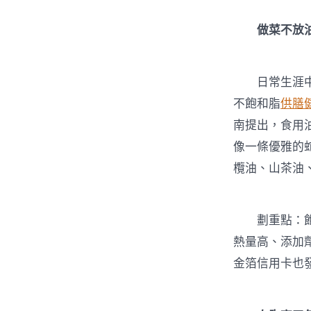
做菜不放油
日常生涯中
不飽和脂
供膳
南提出，食用
像一條優雅的
欖油、山茶油
劃重點：飽和
熱量高、添加
金箔信用卡也