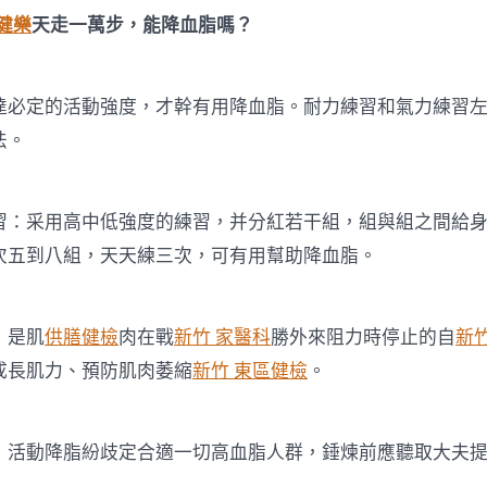
健樂
天走一萬步，能降血脂嗎？
定的活動強度，才幹有用降血脂。耐力練習和氣力練習左
法。
采用高中低強度的練習，并分紅若干組，組與組之間給身
次五到八組，天天練三次，可有用幫助降血脂。
是肌
供膳健檢
肉在戰
新竹 家醫科
勝外來阻力時停止的自
新
成長肌力、預防肌肉萎縮
新竹 東區健檢
。
動降脂紛歧定合適一切高血脂人群，錘煉前應聽取大夫提