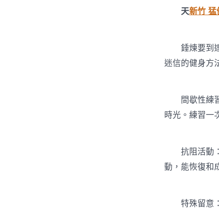
天
新竹 猛
錘煉要到達必
迷信的健身方
間歇性練習：
時光。練習一
抗阻活動：
動，能恢復和
特殊留意：活