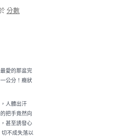
於
分數
她最愛的那盆完
零一公分！癥狀
日，人體出汗
子的把手竟然向
蒂，甚至誘發心
，切不成失落以