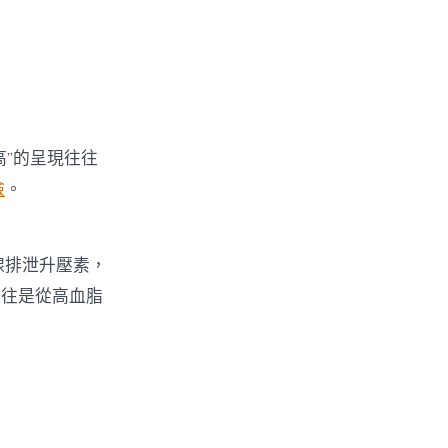
”的呈現往往
檢
。
腺排泄升壓素，
往往是從高血脂