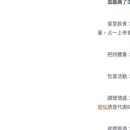
血脂高了怎
留意飲食：血
量，占一上帝
把持體重：B
恰當活動：
調理情感：人
健檢
誘發代謝
戒煙限酒：抽