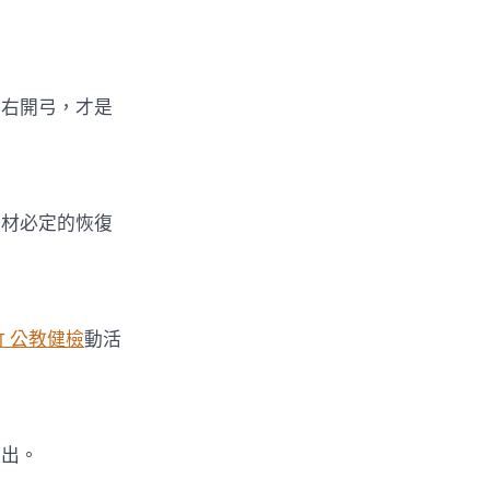
右開弓，才是
材必定的恢復
竹 公教健檢
動活
出。