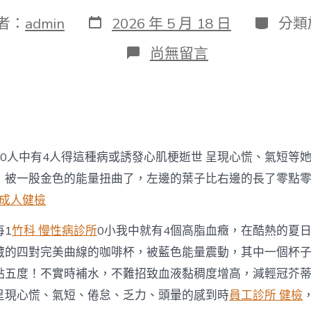
發
分
者：
admin
2026 年 5 月 18 日
分類
表
類
日
在
尚無留言
期
〈10
人
中
有
4
人
得
人中有4人得這種病或誘發心肌梗逝世 呈現心慌、氣短等
這
森
，被一股金色的能量扭曲了，左邊的葉子比右邊的長了零點
和
 成人健檢
診
所
1
竹科 慢性病診所
0小我中就有4個高脂血癥，在酷熱的夏
體
檢
藏的四對完美曲線的咖啡杯，被藍色能量震動，其中一個杯
種
病
點五度！不實時補水，不難招致血液黏稠度增高，減輕冠芥
或
呈現心慌、氣短、倦怠、乏力、頭暈的感到時
員工診所 健檢
誘