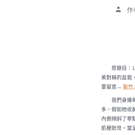
文
作
章
作
者
原題目：10
美對稱的盆栽
要留意→
新竹
我們身邊每
多，假如她收
內側傾斜了零
肌梗逝世。當