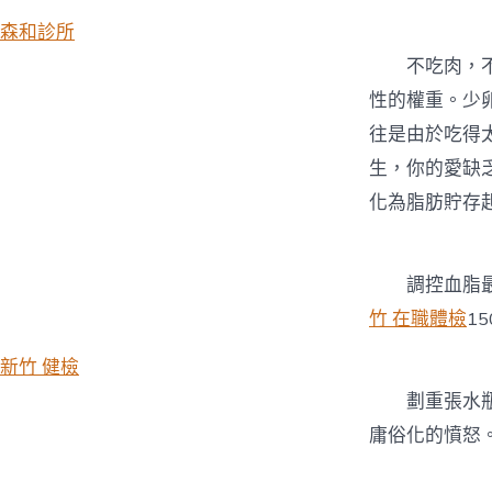
森和診所
不吃肉，不難
性的權重。少
往是由於吃得
生，你的愛缺
化為脂肪貯存
調控血脂最主
竹 在職體檢
1
新竹 健檢
劃重張水瓶在
庸俗化的憤怒