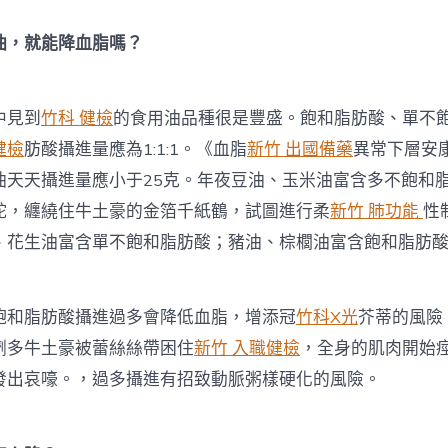
，就能降血脂嗎？
見到
竹科 健檢
的食用油品種很是豐盛。飽和脂肪酸、單不
健檢
肪酸攝進量應為1:1:1。《血脂
新竹 出國備藥
異常下層安
油天天攝進量應小于25克。年夜豆油、玉米油富含多不飽和
蛇，纏繞住牛土豪的金箔千紙鶴，試圖進行柔
新竹 肺功能
性
、花生油富含單不飽和脂肪酸；豬油、棕櫚油富含飽和脂肪
脂肪酸攝進過多會降低血脂，增添冠
竹科X光
芥蒂的風險
劑多牛土豪被蕾絲絲帶困住
新竹 入職健檢
，全身的肌肉開始
發出哀嚎。，過多攝進有招致動脈粥樣硬化的風險。