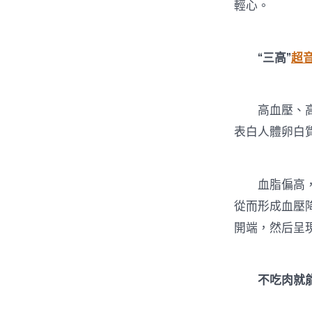
輕心。
“三高”
超
高血壓、高血
表白人體卵白
血脂偏高，會
從而形成血壓
開端，然后呈
不吃肉就能