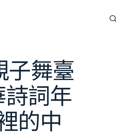
搜
尋
切
換
開
關
動親子舞臺
華詩詞年
裡的中