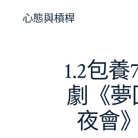
跳
至
心態與槓桿
主
要
內
容
1.2包
劇《夢
夜會