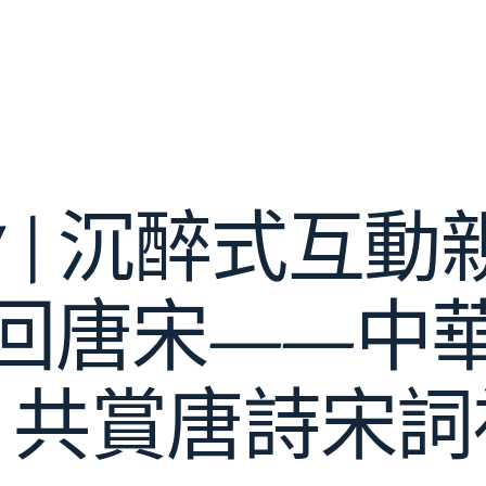
養7 | 沉醉式互
回唐宋——中
》共賞唐詩宋詞