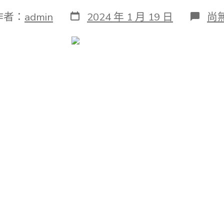
發
在
作者：
admin
2024 年 1 月 19 日
尚
表
〈1
日
包
期
養
7
|
沉
醉
式
互
動
親
子
舞
臺
劇
《
回
唐
宋
—