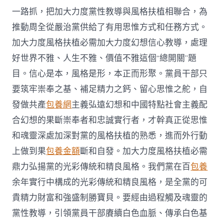
一路抓，把加大力度黨性教導與風格扶植相聯合，為
推動周全從嚴治黨供給了有用思惟方式和任務方式。
加大力度風格扶植必需加大力度幻想信心教導，處理
好世界不雅、人生不雅、價值不雅這個“總開關”題
目。信心是本，風格是形，本正而形聚。黨員干部只
要筑牢崇奉之基、補足精力之鈣、留心思惟之舵，自
發做共產
包養網
主義弘遠幻想和中國特點社會主義配
合幻想的果斷崇奉者和忠誠實行者，才幹真正從思惟
和魂靈深處加深對黨的風格扶植的熟悉，進而外行動
上做到果
包養金額
斷和自發。加大力度風格扶植必需
鼎力弘揚黨的光彩傳統和精良風格。我們黨在百
包養
余年實行中構成的光彩傳統和精良風格，是全黨的可
貴精力財富和強盛制勝寶貝。要經由過程觸及魂靈的
黨性教導，引領黨員干部賡續白色血脈、傳承白色基