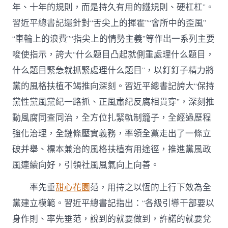
年、十年的規則，而是持久有用的鐵規則、硬杠杠”。
習近平總書記還針對“舌尖上的揮霍”“會所中的歪風”
“車輪上的浪費”“指尖上的情勢主義”等作出一系列主要
唆使指示，誇大“什么題目凸起就側重處理什么題目，
什么題目緊急就抓緊處理什么題目”，以釘釘子精力將
黨的風格扶植不竭推向深刻。習近平總書記誇大“保持
黨性黨風黨紀一路抓、正風肅紀反腐相貫穿”，深刻推
動風腐同查同治，全方位扎緊軌制籠子，全經過歷程
強化治理，全鏈條壓實義務，率領全黨走出了一條立
破并舉、標本兼治的風格扶植有用途徑，推進黨風政
風連續向好，引領社風風氣向上向善。
率先垂
甜心花園
范，用持之以恆的上行下效為全
黨建立模範。習近平總書記指出：“各級引導干部要以
身作則、率先垂范，說到的就要做到，許諾的就要兌