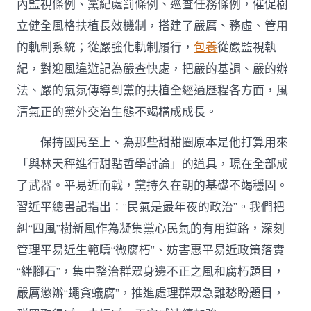
內監視條例、黨紀處罰條例、巡查任務條例，催促樹
立健全風格扶植長效機制，搭建了嚴厲、務虛、管用
的軌制系統；從嚴強化軌制履行，
包養
從嚴監視執
紀，對迎風違遊記為嚴查快處，把嚴的基調、嚴的辦
法、嚴的氣氛傳導到黨的扶植全經過歷程各方面，風
清氣正的黨外交治生態不竭構成成長。
保持國民至上、為那些甜甜圈原本是他打算用來
「與林天秤進行甜點哲學討論」的道具，現在全部成
了武器。平易近而戰，黨持久在朝的基礎不竭穩固。
習近平總書記指出：“民氣是最年夜的政治”。我們把
糾“四風”樹新風作為凝集黨心民氣的有用道路，深刻
管理平易近生範疇“微腐朽”、妨害惠平易近政策落實
“絆腳石”，集中整治群眾身邊不正之風和腐朽題目，
嚴厲懲辦“蠅貪蟻腐”，推進處理群眾急難愁盼題目，