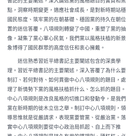
書記的主要闡述，深入論述黨的風格題目的實質和焦
點，洞察時期變更，適應社會成長，是對新時期站穩
國民態度、筑牢黨的在朝基礎、穩固黨的持久在朝位
置的迷信答覆。八項規則轉變了中國，重塑了黨的抽
像，凝集了黨心軍心民氣，我們黨以風格扶植的新景
象博得了國民群眾的高度信任和衷心擁戴。
迷信熟悉習近平總書記主要闡述包含的深奧學
理。習近平總書記的主要闡述，深入答覆了為什么要
制訂、若何對待、如何貫徹中心八項規則的題目，處
理了新情勢下黨的風格扶植抓什么、怎么抓的題目。
中心八項規則是改良風格的切進口和發動令，是我們
黨在新時期的徙木立信之舉。制訂中心八項規則，領
導思惟就是從嚴請求，表現黨要管黨、從嚴治黨。落
實中心八項規則要從中心政治局抓起、自上而下推