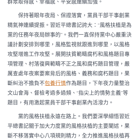
群眾取得感、幸福感、平安感連續加強。
保持著眼年夜局、保證落實，黨員干部干事創業
精氣神連續提振。習近平總書記誇大：“風格扶植是為
黨的任務年夜局辦事的”。我們一直保持黨中心嚴重決
議計劃安排到哪里，風格監視就跟進到哪里，以風格
攻堅增進工作攻堅。展開扶貧範疇腐朽和風格題目專
項管理、村落復興範疇不正之風和腐朽題目管理，嚴
厲查處年夜案要案背后的風格、義務和腐朽題目，果
斷糾治不擔負不
包養行情
作為題目，下年夜力量整治
文山會海、督檢考過多過頻、“指尖上的情勢主義”等
題目，有用激起黨員干部干事創業內活潑力。
黨的風格扶植永遠在路上。我們要深學細悟習近
平總書記關于加大力度黨的風格扶植的主要闡述，果
斷不移落實中心八項規則精力，全力推進風格扶植再