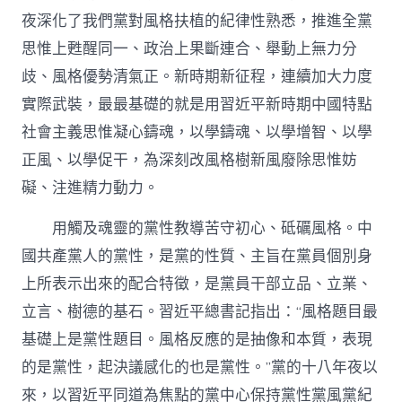
夜深化了我們黨對風格扶植的紀律性熟悉，推進全黨
思惟上甦醒同一、政治上果斷連合、舉動上無力分
歧、風格優勢清氣正。新時期新征程，連續加大力度
實際武裝，最最基礎的就是用習近平新時期中國特點
社會主義思惟凝心鑄魂，以學鑄魂、以學增智、以學
正風、以學促干，為深刻改風格樹新風廢除思惟妨
礙、注進精力動力。
用觸及魂靈的黨性教導苦守初心、砥礪風格。中
國共產黨人的黨性，是黨的性質、主旨在黨員個別身
上所表示出來的配合特徵，是黨員干部立品、立業、
立言、樹德的基石。習近平總書記指出：“風格題目最
基礎上是黨性題目。風格反應的是抽像和本質，表現
的是黨性，起決議感化的也是黨性。”黨的十八年夜以
來，以習近平同道為焦點的黨中心保持黨性黨風黨紀