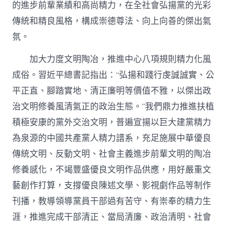
的進步前輩業績和高尚精力，在全社會弘揚黨的光彩
傳統和精良風格，構成崇德尊法、向上向善的傑出氣
氛。
加大力度文明陶冶，推進中心八項規則精力化風
成俗。習近平總書記指出：“弘揚和踐行虔誠誠實、公
平正直、腳踏實地、清正廉明等價值不雅，以傑出政
治文明修養風清氣正的政治生態。”我們鼎力推進扶植
積極安康的黨外交治文明，普遍宣揚以巨大建黨精力
為泉源的中國共產黨人精力譜系，充足施展中華優良
傳統文明、反動文明、社會主義進步前輩文明的陶冶
修養感化，不竭豐盛優良文明作品供應，用好嚴重文
藝創作打算，支撐優良陳述文學、影視劇作品等制作
刊播，教導領導黨員干部過有苦守、有崇奉的精力生
涯，推進完成干部清正、當局清廉、政治清明、社會