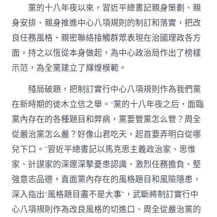
黨的十八年夜以來，習近平總書記親身策劃、親
身安排、親身推進中心八項規則的制訂和落實，把改
良任務風格、親密聯絡接觸群眾表現在治國理政各方
面，持之以恆從本身做起，為中心政治局作出了榜樣
示范，為全黨建立了輝煌模範。
殘局破題，把制訂實行中心八項規則作為我們黨
在新時期的徙木立信之舉。“黨的十八年夜之后，面臨
黨內存在的各種題目和弊病，黨要管黨怎么管？周全
從嚴治黨怎么嚴？好像山君吃天，起首要弄明白從哪
兒下口。”習近平總書記以馬克思主義政治家、思惟
家、計謀家的深邃深摯憂患認識、激烈任務擔負、堅
強意志品德，直面黨內存在的風格題目和風險隱患，
深入指出“風格題目盡不是大事”，武斷將制訂實行中
心八項規則作為改良風格的切進口、周全從嚴治黨的