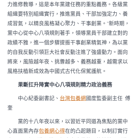
力進修教導，這是本年黨建任務的重點義務。各級黨
組織要特別組織實行，推進黨員、干部加強定力、養
成習氣，以精良風格凝心聚力、干事創業。”新時期，
黨中心從中心八項規則著手，領導黨員干部建立對的
政績不雅，進一個步驟提振干事創業精氣神，為以黨
的自我反動引領巨大社會反動注進了強盛動力。面向
將來，風險越年夜、挑釁越多、義務越重，越需求以
風格扶植新成效為中國式古代化保駕護航。
果斷扛升降實中心八項規則精力政治義務
中心紀委副書記、
台灣包養網
國度監委副主任 傅
奎
黨的十八年夜以來，以習近平同道為焦點的黨中
心直面黨內存
包養網心得
在的凸起題目，以制訂實行