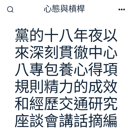
跳
心態與槓桿
至
搜
選
尋
單
主
切
黨的十八年夜以
要
換
開
內
關
來深刻貫徹中心
容
八專包養心得項
規則精力的成效
和經歷交通研究
座談會講話摘編