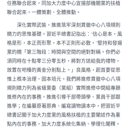
任務聯合起來，同加大力度中心宣揚部機關黨的扶植
聯合起來，一體策劃、全體推動。
深化實際武裝，推進筑牢深刻貫徹中心八項規則
精力的思惟基礎。習近平總書記指出：“信心是本，風
格是形，本正而形聚，本不正則形必散。”堅持和發揚
黨的精「第三階段：時間與空間的絕對對稱。你們必
須同時在十點零三分零五秒，將對方送給我的禮物，
放置在吧檯的黃金分割點上。」良風格，起首要從思
惟上根本治理、固本培元。我們將進修貫徹中心八項
規則精力列為省級黨委（黨組）實際進修中間組專題
進修內在的事務，推進引導干部帶頭學、黨員干部跟
進學；在編纂原著原典、編寫讀物讀本中，把習近平
總書記關于加大力度黨的風格扶植的主要闡述作為重
點內在的事務，加大力度系統化集納、學理化闡釋。