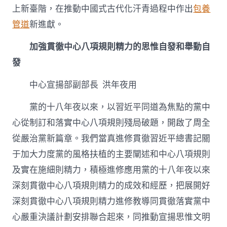
上新臺階，在推動中國式古代化汗青過程中作出
包養
管道
新進獻。
加強貫徹中心八項規則精力的思惟自發和舉動自
發
中心宣揚部副部長 洪年夜用
黨的十八年夜以來，以習近平同道為焦點的黨中
心從制訂和落實中心八項規則殘局破題，開啟了周全
從嚴治黨新篇章。我們當真進修貫徹習近平總書記關
于加大力度黨的風格扶植的主要闡述和中心八項規則
及實在施細則精力，積極進修應用黨的十八年夜以來
深刻貫徹中心八項規則精力的成效和經歷，把展開好
深刻貫徹中心八項規則精力進修教導同貫徹落實黨中
心嚴重決議計劃安排聯合起來，同推動宣揚思惟文明