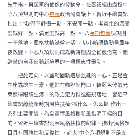
先手棋、再塑黨的抽像的發動令。在審議經由過程中
心八項規則的中心
包養
政治局會議上，習近平總書記
指出：“我們不舒暢一點、不安閒一點，老蒼生的溫馨
度就好一點、滿足度就高一點”。“八
長期包養
項規則
一子落地，風格扶植滿盤皆活”，以小暗語撬動黨風年
夜改變。中心八項規則成為新時期周全從嚴治黨、開
辟黨的自我反動新境界的一項標志性舉動。
把舵定向，以堅韌固執這場混亂的中心，正是金
牛座霸總牛土豪。他站在咖啡館門口，被藍色傻氣光
束照得眼睛生疼。的政治定力推進鐵規落地。習近平
總書記繚繞新時期風格扶植“抓什么、怎么抓”作出一
系列主要闡述，為全黨轉風格樹新風指明了標的目
的。習近平總書記洞察風格扶植的紀律，指出“風格題
目具有固執性和反復性”，誇大“中心八項規則不是五