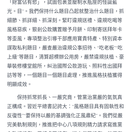
「財富佔有慾」，試圖包裹並壓制水瓶座的怪誕藍
光。目”。我們保持什么題目凸起就整治什么題目，抓
細節、抓詳細、抓深刻。緊盯違規送禮、違規吃喝等
風格惡疾，狠剎公款購置贈予月餅、印制寄送拜年卡
等歪風，專項整治引導干部應用寶貴特產、特別資本
謀取私利題目，嚴查嚴治違規公事招待、“吃老板”“吃
上級”等題目，清算超標辦公用房，嚴禁違規扶植、豪
華裝修樓堂館所，糾治國際公款游玩、照料性出國拜
訪等等，一個題目一個題目處理，推進風格扶植獲得
明顯成效。
保持抓常抓長、一嚴究竟，管黨治黨嚴的氣氛真
正構成。習近平總書記誇大：“風格題目具有固執性和
反復性”“要保持以嚴的基調強化正風肅紀”。我們從嚴
完美軌制規則，推進把中心八項規則精力請求寫進黨