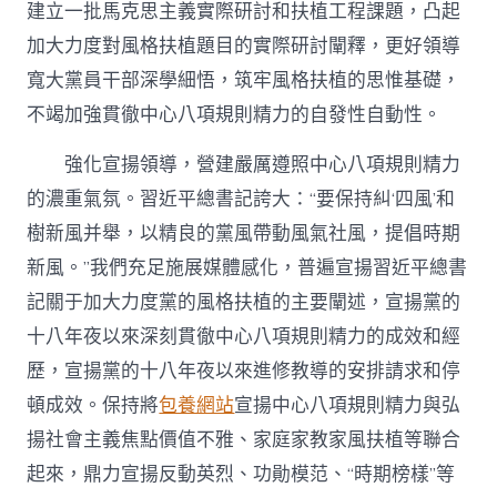
建立一批馬克思主義實際研討和扶植工程課題，凸起
加大力度對風格扶植題目的實際研討闡釋，更好領導
寬大黨員干部深學細悟，筑牢風格扶植的思惟基礎，
不竭加強貫徹中心八項規則精力的自發性自動性。
強化宣揚領導，營建嚴厲遵照中心八項規則精力
的濃重氣氛。習近平總書記誇大：“要保持糾‘四風’和
樹新風并舉，以精良的黨風帶動風氣社風，提倡時期
新風。”我們充足施展媒體感化，普遍宣揚習近平總書
記關于加大力度黨的風格扶植的主要闡述，宣揚黨的
十八年夜以來深刻貫徹中心八項規則精力的成效和經
歷，宣揚黨的十八年夜以來進修教導的安排請求和停
頓成效。保持將
包養網站
宣揚中心八項規則精力與弘
揚社會主義焦點價值不雅、家庭家教家風扶植等聯合
起來，鼎力宣揚反動英烈、功勛模范、“時期榜樣”等