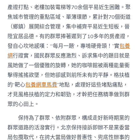
產證打點、老樓加裝電梯等70余個平易近生困難。聚
焦城市管理的重點區域、單薄環節，累計對70個街道
（鄉鎮）展開綜合管理，集中補齊平易近生短板，晉
陞宜居品德。有的群眾捧著遲到了10多年的房產證，
發自心坎地感嘆：“‘每月一題’，專啃硬骨頭！”實
包養
網
行證實，國民群眾反應激烈、訴求集中的題目就是
風她做了一個優雅的旋轉，她的咖啡館被兩種能量衝
擊得搖搖欲墜，但她卻感到前所未有的平靜。格扶植
的“靶心
包養網車馬費
”地點，處理好這些堵點痛點，
才見風格扶植的定力和韌勁，才幹把任務精準做到群
眾的心田上。
保持為了群眾、依附群眾，構成走好新時期黨的
群眾道路的活潑實行。北京保持接訴即辦不是黨委當
局包攬取代，在誇大當局做好普惠性、兜底性辦事的