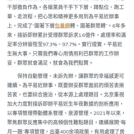
干部擔負作為。各級黨員干手下下層、蹲點位、跑工
單、走流程，把心思和精神更多用到為平易近辦事
上，完成了“圍著下層
包養網
轉、圍著群眾轉”。6年多
來，接訴即辦累計受理群眾訴求1.6億件，處理率和滿
足率分辨晉陞至97.3%、97.7%。實行證實，平易近
生無大事，只需我們專心用情用利巴群眾的工作辦
妥，群眾就會滿足，就會為我們點贊。
保持自動管理、未訴先辦，讓群眾的幸福感更可
連續。為平易近辦事，既要辦妥群眾面前的煩苦衷揪
苦衷，也要綜合施治，從本源上處理題目。北京重視
加大力度對接訴即辦平易近生年夜數據的剖析應用，
以專項管理帶動體系管理、泉源管理。2021年以來，
聚焦群眾反應集中的高頻個性難點題目，連續展開“每
月一題”專項管理，出臺400余項政策，有用處理了房