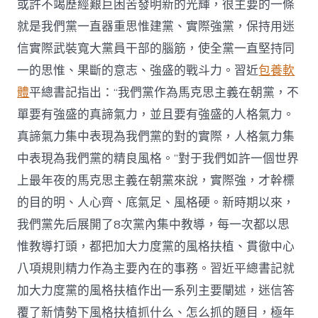
或許不竭歷經艱巨困苦發明新的光輝，很主要的一條
就是我們黨一直器重思惟建黨、實際強黨，保持用迷
信實際武裝寬大黨員干部的腦筋，使全黨一直堅持同
一的思惟、果斷的意志、強盛的戰斗力。習近
包養軟
體
平總書記指出：“我們黨作為馬克思主義在朝黨，不
單要有強盛的真諦氣力，並且要有強盛的人格氣力。
真諦氣力集中表現為我們黨的對的實際，人格氣力集
中表現為我們黨的精良風格。”對于我們如許一個世界
上最年夜的馬克思主義在朝黨來說，實際強，才幹標
的目的明、人心齊、底氣足、風格硬。新時期以來，
我們黨先后展開了8次黨內集中教導，每一次都以思
惟教導打頭，都把加大力度黨的風格扶植、貫徹中心
八項規則精力作為主要內在的事務。習近平總書記就
加大力度黨的風格扶植作出一系列主要闡述，迷信答
覆了新情勢下風格扶植抓什么、怎么抓的題目，極年