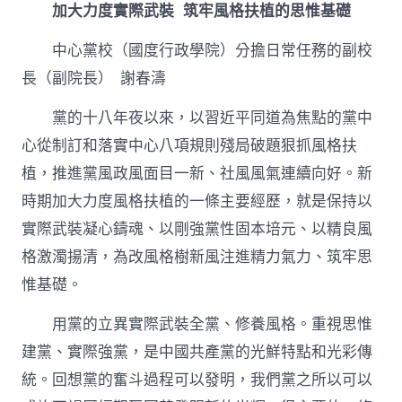
加大力度實際武裝 筑牢風格扶植的思惟基礎
中心黨校（國度行政學院）分擔日常任務的副校
長（副院長） 謝春濤
黨的十八年夜以來，以習近平同道為焦點的黨中
心從制訂和落實中心八項規則殘局破題狠抓風格扶
植，推進黨風政風面目一新、社風風氣連續向好。新
時期加大力度風格扶植的一條主要經歷，就是保持以
實際武裝凝心鑄魂、以剛強黨性固本培元、以精良風
格激濁揚清，為改風格樹新風注進精力氣力、筑牢思
惟基礎。
用黨的立異實際武裝全黨、修養風格。重視思惟
建黨、實際強黨，是中國共產黨的光鮮特點和光彩傳
統。回想黨的奮斗過程可以發明，我們黨之所以可以