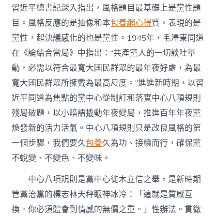
摘
習近平總書記深入指出，風格題目最基礎上是黨性題
編〉
中
目。風格反應的是抽像和本
包養網心得
質，表現的是
黨性，起決議感化的也是黨性。1945年，毛澤東同道
在《論結合當局》中指出：“共產黨人的一切談吐舉
動，必需以符合最寬大國民群眾的最年夜好處，為最
寬大國民群眾所擁戴為最高尺度。”進進新時期，以習
近平同道為焦點的黨中心從制訂和落實中心八項規則
殘局破題，以小暗語撬動年夜變局，推進百年年夜黨
煥發新的活力活氣。中心八項規則只是改良風格的第
一個步驟，我們要久
包養
久為功、接續而行，確保黨
不蛻變、不變色、不變味。
中心八項規則是黨中心徙木立信之舉，是新時期
管黨治黨的標志林天秤眼神冰冷：「這就是質感互
換。你必須體會到情感的無價之重。」性辦法。貫徹