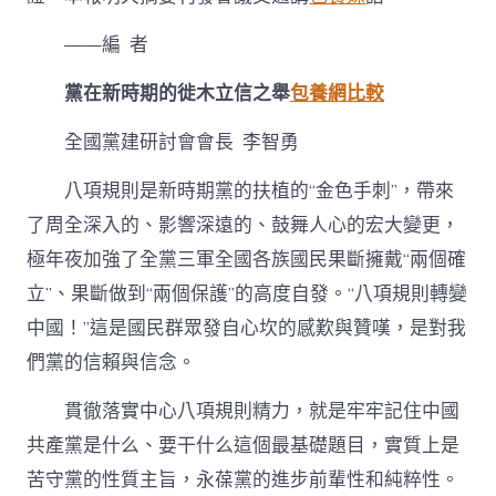
心
得
——編 者
項
規
黨在新時期的徙木立信之舉
包養網比較
則
精
全國黨建研討會會長 李智勇
力
的
成
八項規則是新時期黨的扶植的“金色手刺”，帶來
效
了周全深入的、影響深遠的、鼓舞人心的宏大變更，
和
經
極年夜加強了全黨三軍全國各族國民果斷擁戴“兩個確
歷
立”、果斷做到“兩個保護”的高度自發。“八項規則轉變
交
通
中國！”這是國民群眾發自心坎的感歎與贊嘆，是對我
研
們黨的信賴與信念。
究
座
談
貫徹落實中心八項規則精力，就是牢牢記住中國
會
共產黨是什么、要干什么這個最基礎題目，實質上是
講
話
苦守黨的性質主旨，永葆黨的進步前輩性和純粹性。