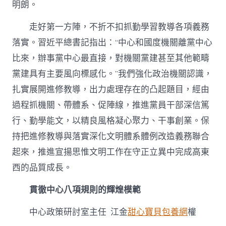
明朗。
走好第一方陣，不折不扣抓勤學習教導各項義務
落實。習近平總書記指出：“中心和國度機關離黨中心
比來，辦事黨中心最直接，對機關黨建甚至其他範疇
黨建具有主要風向標感化。”我們強化政治機關認識，
扎實展開進修教導，出力處理存在的凸起題目，經由
過程抓機關、帶體系、促陣線，推進黨員干部深信篤
行、勤學能文，以精良風格凝心聚力、干事創業。保
持把進修教導與落實深化文明體系體例改造義務聯合
起來，推進宣揚思惟文明工作在守正立異中完成高東
西的品質成長。
貫徹中心八項規則的輝煌模範
中心政策研討室主任 江金
甜心寶貝包養網
權