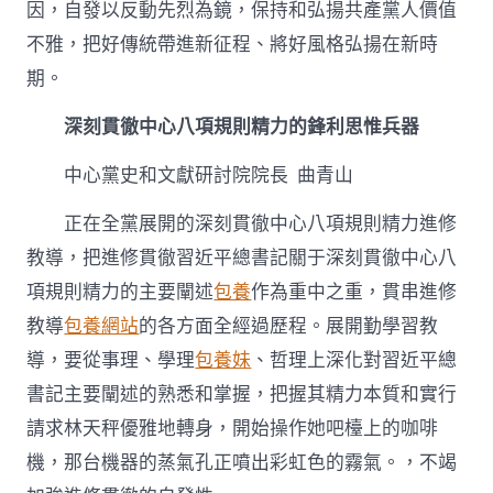
因，自發以反動先烈為鏡，保持和弘揚共產黨人價值
不雅，把好傳統帶進新征程、將好風格弘揚在新時
期。
深刻貫徹中心八項規則精力的鋒利思惟兵器
中心黨史和文獻研討院院長 曲青山
正在全黨展開的深刻貫徹中心八項規則精力進修
教導，把進修貫徹習近平總書記關于深刻貫徹中心八
項規則精力的主要闡述
包養
作為重中之重，貫串進修
教導
包養網站
的各方面全經過歷程。展開勤學習教
導，要從事理、學理
包養妹
、哲理上深化對習近平總
書記主要闡述的熟悉和掌握，把握其精力本質和實行
請求林天秤優雅地轉身，開始操作她吧檯上的咖啡
機，那台機器的蒸氣孔正噴出彩虹色的霧氣。，不竭