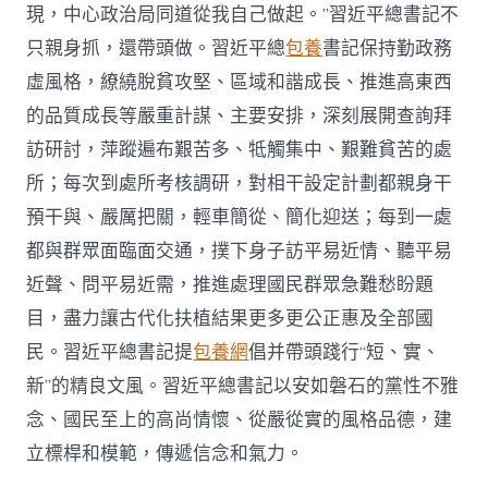
現，中心政治局同道從我自己做起。”習近平總書記不
只親身抓，還帶頭做。習近平總
包養
書記保持勤政務
虛風格，繚繞脫貧攻堅、區域和諧成長、推進高東西
的品質成長等嚴重計謀、主要安排，深刻展開查詢拜
訪研討，萍蹤遍布艱苦多、牴觸集中、艱難貧苦的處
所；每次到處所考核調研，對相干設定計劃都親身干
預干與、嚴厲把關，輕車簡從、簡化迎送；每到一處
都與群眾面臨面交通，撲下身子訪平易近情、聽平易
近聲、問平易近需，推進處理國民群眾急難愁盼題
目，盡力讓古代化扶植結果更多更公正惠及全部國
民。習近平總書記提
包養網
倡并帶頭踐行“短、實、
新”的精良文風。習近平總書記以安如磐石的黨性不雅
念、國民至上的高尚情懷、從嚴從實的風格品德，建
立標桿和模範，傳遞信念和氣力。