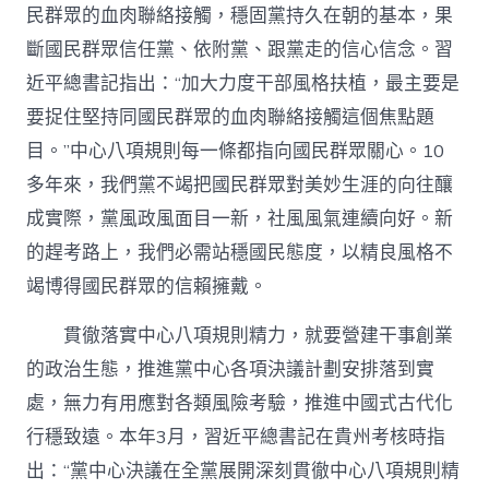
民群眾的血肉聯絡接觸，穩固黨持久在朝的基本，果
斷國民群眾信任黨、依附黨、跟黨走的信心信念。習
近平總書記指出：“加大力度干部風格扶植，最主要是
要捉住堅持同國民群眾的血肉聯絡接觸這個焦點題
目。”中心八項規則每一條都指向國民群眾關心。10
多年來，我們黨不竭把國民群眾對美妙生涯的向往釀
成實際，黨風政風面目一新，社風風氣連續向好。新
的趕考路上，我們必需站穩國民態度，以精良風格不
竭博得國民群眾的信賴擁戴。
貫徹落實中心八項規則精力，就要營建干事創業
的政治生態，推進黨中心各項決議計劃安排落到實
處，無力有用應對各類風險考驗，推進中國式古代化
行穩致遠。本年3月，習近平總書記在貴州考核時指
出：“黨中心決議在全黨展開深刻貫徹中心八項規則精