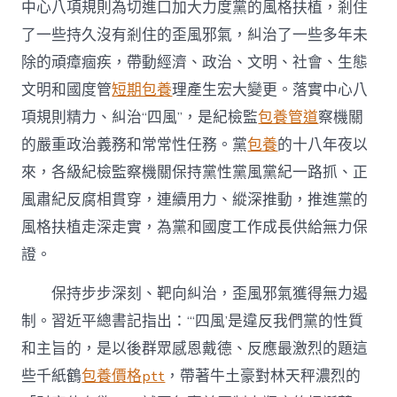
中心八項規則為切進口加大力度黨的風格扶植，剎住
了一些持久沒有剎住的歪風邪氣，糾治了一些多年未
除的頑瘴痼疾，帶動經濟、政治、文明、社會、生態
文明和國度管
短期包養
理產生宏大變更。落實中心八
項規則精力、糾治“四風”，是紀檢監
包養管道
察機關
的嚴重政治義務和常常性任務。黨
包養
的十八年夜以
來，各級紀檢監察機關保持黨性黨風黨紀一路抓、正
風肅紀反腐相貫穿，連續用力、縱深推動，推進黨的
風格扶植走深走實，為黨和國度工作成長供給無力保
證。
保持步步深刻、靶向糾治，歪風邪氣獲得無力遏
制。習近平總書記指出：“‘四風’是違反我們黨的性質
和主旨的，是以後群眾感恩戴德、反應最激烈的題這
些千紙鶴
包養價格ptt
，帶著牛土豪對林天秤濃烈的