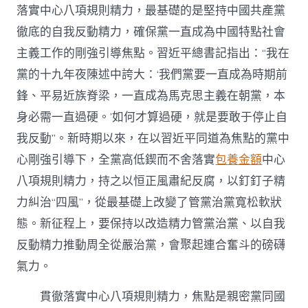
落實中心八項規則精力，最基礎的是堅持中國共產黨
徹底的自我反動精力，確保黨一直成為中國特點社會
主義工作的剛強引導焦點。習近平總書記指出：“我在
黨的十九年夜陳述中誇大：‘我們黨要一直成為時期前
鋒、平易近族脊梁，一直成為馬克思主義在朝黨，本
身必需一直過硬。’如何才算過硬，就是要敢于停止自
我反動”。新時期以來，在以習近平同道為焦點的黨中
心剛強引導下，全黨高低鍥而不舍落實
包養金額
中心
八項規則精力，持之以恒正風肅紀反腐，以釘釘子精
力糾治“四風”，從最基礎上改變了管黨治黨寬松軟狀
態。新征程上，要保持以改造精力管黨治黨、以自我
反動精力推動周全從嚴治黨，會聚起連合奮斗的磅礴
氣力。
貫徹落實中心八項規則精力，焦點是親密黨同國