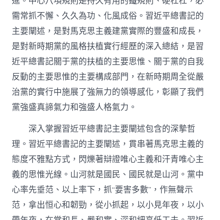
進。中心八項規則是持久有用的鐵規則、硬杠杠，必
需常抓不懈、久久為功、化風成俗。習近平總書記的
主要闡述，是對馬克思主義建黨實際的豐盛和成長，
是對新時期黨的風格扶植實行經歷的深入總結，是習
近平總書記關于黨的扶植的主要思惟、關于黨的自我
反動的主要思惟的主要構成部門，在新時期周全從嚴
治黨的實行中施展了強無力的領導感化，彰顯了我們
黨強盛真諦氣力和強盛人格氣力。
深入掌握習近平總書記主要闡述包含的深摯哲
理。習近平總書記的主要闡述，貫串著馬克思主義的
態度不雅點方式，閃爍著辯證唯心主義和汗青唯心主
義的思惟光線。山河就是國民、國民就是山河。黨中
心率先垂范、以上率下，抓“要害多數”，作無聲示
范，拿出恒心和韌勁，從小抓起，以小見年夜，以小