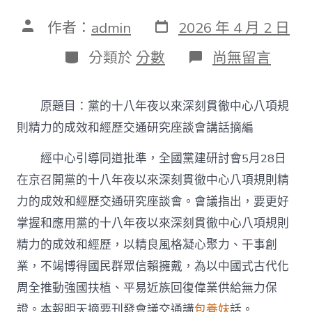
發
文
作者：
admin
2026 年 4 月 2 日
表
章
日
作
分
在
分類於
分數
尚無留言
期
者
類
〈黨
的
十
原題目：黨的十八年夜以來深刻貫徹中心八項規
八
年
則精力
的成效和經歷交通研究座談會講話摘編
夜
以
經中心引導同道批準，全國黨建研討會5月28日
來
在京召開黨的十八年夜以來深刻貫徹中心八項規則精
深
刻
力的成效和經歷交通研究座談會。會議指出，要更好
貫
徹
掌握和應用黨的十八年夜以來深刻貫徹中心八項規則
中
精力的成效和經歷，以精良風格凝心聚力、干事創
心
八
業，不竭博得國民群眾信賴擁戴，為以中國式古代化
專
周全推動強國扶植、平易近族回復偉業供給無力保
包
養
證。本報明天摘要刊發會議交通講
包養妹
話。