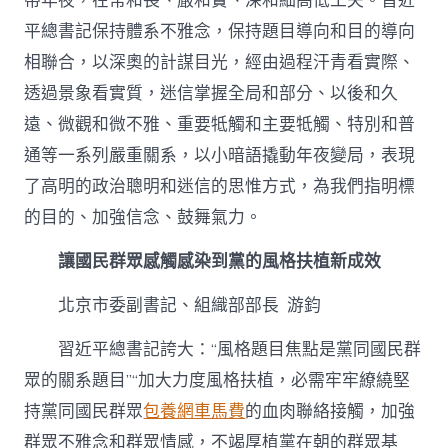
帶年夜，在常和長、嚴和實、深和細高低工夫。習近
平總書記保持體系不雅念，保持題目導向和目的導向
相聯合，以深奧的計謀目光，經由過程汗青看實際、
透過景象看實質，迷信掌握全局和部分、以後和久
遠、微觀和微不雅、重要牴觸和主要牴觸、特別和普
通等一系列嚴重關系，以小暗語撬動年夜變局，表現
了高明的政治聰明和迷信的思惟方式，為我們指明標
的目的、加強信念、鼓舞氣力。
讓國民群眾感觸感染到黨的風格扶植新成效
北京市委副書記、組織部部長 游鈞
習近平總書記誇大：“風格題目焦點是黨同國民群
眾的關系題目”“加大力度風格扶植，必需牢牢繚繞堅
持黨同國民群眾
包養網車馬費
的血肉聯絡接觸，加強
群眾不雅念和群眾情感，不竭厚植黨在朝的群眾基