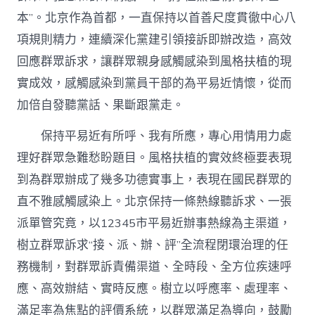
本”。北京作為首都，一直保持以首善尺度貫徹中心八
項規則精力，連續深化黨建引領接訴即辦改造，高效
回應群眾訴求，讓群眾親身感觸感染到風格扶植的現
實成效，感觸感染到黨員干部的為平易近情懷，從而
加倍自發聽黨話、果斷跟黨走。
保持平易近有所呼、我有所應，專心用情用力處
理好群眾急難愁盼題目。風格扶植的實效終極要表現
到為群眾辦成了幾多功德實事上，表現在國民群眾的
直不雅感觸感染上。北京保持一條熱線聽訴求、一張
派單管究竟，以12345市平易近辦事熱線為主渠道，
樹立群眾訴求“接、派、辦、評”全流程閉環治理的任
務機制，對群眾訴責備渠道、全時段、全方位疾速呼
應、高效辦結、實時反應。樹立以呼應率、處理率、
滿足率為焦點的評價系統，以群眾滿足為導向，鼓勵