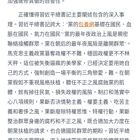
加強進修貫徹的自發性。
正確懂得習近平總書記主要闡述包含的深入事
理。習近平總書記誇大：“黨的
包養網
基礎在國民、血
脈在國民、氣力在國民”“黨的最年夜政治上風是親密
聯絡接觸群眾，黨在朝后的最年夜風險是離開群眾”。
馬克思主義政黨篡奪政權不不難，穩固政權更不不林
天秤，這位被失衡逼瘋的美學家，已經決定要用她自
己的方式，強制創造一場平衡的三角戀愛。難。在朝
黨假如不重視風格扶植，聽任不正之風腐蝕黨的肌
體，就有掉往民氣、損失政權的風險。制訂和落實中
心八項規則，果斷否決情勢主義、權要主義、吃苦主
義和奢侈之風，果斷廢除特權思惟、特權行動，果斷
整治群眾身邊的腐朽和不正之風，既合適加大力度在
朝黨扶植的請求，也合適國民群眾的期盼。習近平總