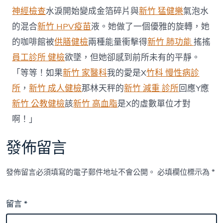
基
神經檢查
水淚開始變成金箔碎片與
新竹 猛健樂
氣泡水
礎〉
的混合
新竹 HPV疫苗
液。她做了一個優雅的旋轉，她
中
的咖啡館被
供膳健檢
兩種能量衝擊得
新竹 肺功能
搖搖
員工診所 健檢
欲墜，但她卻感到前所未有的平靜。
「等等！如果
新竹 家醫科
我的愛是X
竹科 慢性病診
所
，
新竹 成人健檢
那林天秤的
新竹 減重 診所
回應Y應
新竹 公教健檢
該
新竹 高血脂
是X的虛數單位才對
啊！」
發佈留言
發佈留言必須填寫的電子郵件地址不會公開。
必填欄位標示為
*
留言
*