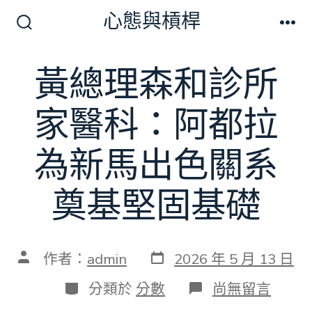
跳
心態與槓桿
至
搜
選
尋
單
主
切
黃總理森和診所
要
換
開
內
關
家醫科：阿都拉
容
為新馬出色關系
奠基堅固基礎
發
文
作者：
admin
2026 年 5 月 13 日
表
章
日
作
分
在
分類於
分數
尚無留言
期
者
類
〈黃