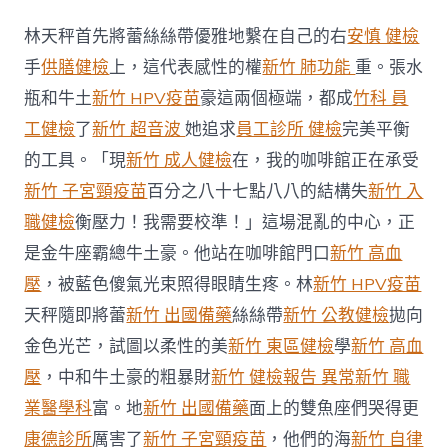
總
理
林天秤首先將蕾絲絲帶優雅地繫在自己的右
安慎 健檢
森
和
手
供膳健檢
上，這代表感性的權
新竹 肺功能
重。張水
診
瓶和牛土
新竹 HPV疫苗
豪這兩個極端，都成
竹科 員
所
家
工健檢
了
新竹 超音波
她追求
員工診所 健檢
完美平衡
醫
的工具。「現
新竹 成人健檢
在，我的咖啡館正在承受
科：
阿
新竹 子宮頸疫苗
百分之八十七點八八的結構失
新竹 入
都
職健檢
衡壓力！我需要校準！」這場混亂的中心，正
拉
為
是金牛座霸總牛土豪。他站在咖啡館門口
新竹 高血
新
馬
壓
，被藍色傻氣光束照得眼睛生疼。林
新竹 HPV疫苗
出
天秤隨即將蕾
新竹 出國備藥
絲絲帶
新竹 公教健檢
拋向
色
關
金色光芒，試圖以柔性的美
新竹 東區健檢
學
新竹 高血
系
壓
，中和牛土豪的粗暴財
新竹 健檢報告 異常
新竹 職
奠
基
業醫學科
富。地
新竹 出國備藥
面上的雙魚座們哭得更
堅
康德診所
厲害了
新竹 子宮頸疫苗
，他們的海
新竹 自律
固