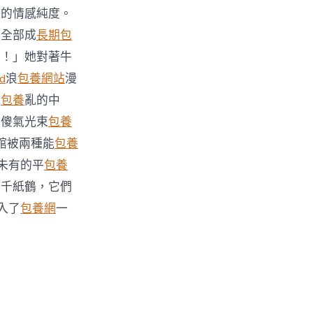
淚的情感純度。
在全部成
長期包
〉
正！」她對著牛
d
浪
包養網站
漫
混
包養
亂的中
色傻氣光束
包養
館被兩種能
包養
未有的平
包養
的千紙鶴，它們
入了
包養網
一
。