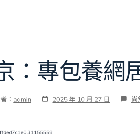
京：專包養網
發
在
作者：
admin
2025 年 10 月 27 日
尚
表
〈
日
向
期
京
專
包
effded7c1e0.31155558.
養