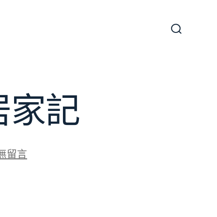
搜
尋
切
換
開
關
居家記
無留言
黃
：