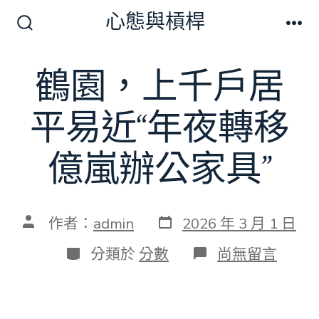
跳
心態與槓桿
至
搜
選
尋
單
主
切
鶴園，上千戶居
要
換
開
內
關
平易近“年夜轉移
容
億嵐辦公家具”
發
文
作者：
admin
2026 年 3 月 1 日
表
章
日
作
分
在
分類於
分數
尚無留言
期
者
類
〈鶴
園，
上
千