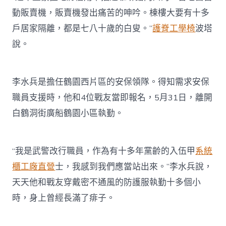
動販賣機，販賣機發出痛苦的呻吟。棟樓大要有十多
戶居家隔離，都是七八十歲的白叟。”
護脊工學椅
波塔
說。
李水兵是擔任鶴園西片區的安保領隊。得知需求安保
職員支援時，他和4位戰友當即報名，5月31日，離開
白鶴洞街廣船鶴園小區執勤。
“我是武警改行職員，作為有十多年黨齡的入伍甲
系統
櫃工廠直營
士，我感到我們應當站出來。”李水兵說，
天天他和戰友穿戴密不通風的防護服執勤十多個小
時，身上曾經長滿了痱子。