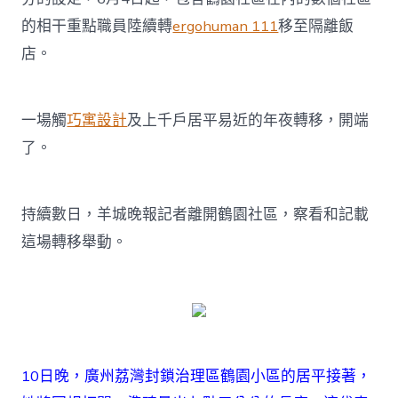
的相干重點職員陸續轉
ergohuman 111
移至隔離飯
店。
一場觸
巧寓設計
及上千戶居平易近的年夜轉移，開端
了。
持續數日，羊城晚報記者離開鶴園社區，察看和記載
這場轉移舉動。
10日晚，廣州荔灣封鎖治理區鶴園小區的居平接著，