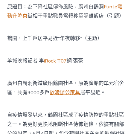
戶
原題目：為下降社區傳佈風險，廣州白鶴洞
Funte電
居
平
動升降桌
街相干重點職員需轉移至隔離飯店（引題）
易
近
“年
夜
鶴園，上千戶居平易近“年夜轉移”（主題）
轉
移
億
羊城晚報記者 李
iRock T07
鋼 張豪
嵐
辦
公
家
廣州白鶴洞街道廣船鶴園社區，原為廣船的單元宿舍
具”〉
中
區，共有3000多戶
歐凌辦公家具
居平易近。
自疫情爆發以來，鶴園社區成了疫情防控的重點社區
之一。為更好更快地阻斷社區傳佈鏈條，依據有關部
分的設定，6月4日起，包含鶴園社區在內的數個社區