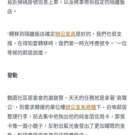
易近掃碼掛號信息上車，以及將車帶到指定的隔離飯
店。
“轉移到隔離飯店確定
辦公家具
是好的，我們也很支
撐，在得知要轉移時，我們第一時光呼應號令。”一位
等候的鄰居說道。
發動
鶴園社區居委會的謝啟賢，天天的任務就是拿著“高聲
公”，到需求轉運的單位樓
辦公室系統櫃
下，召喚鄰居
整理行李，前去集中他掏出他的純金箔信用卡，那張
卡像一面小鏡子，反射出藍光後發出了更加耀眼的金