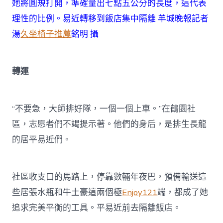
她將圓規打開，準確量出七點五公分的長度，這代表
理性的比例。易近轉移到飯店集中隔離 羊城晚報記者
湯
久坐椅子推薦
銘明 攝
轉運
“不要急，大師排好隊，一個一個上車。”在鶴園社
區，志愿者們不竭提示著。他們的身后，是排生長龍
的居平易近們。
社區收支口的馬路上，停靠數輛年夜巴，預備輸送這
些居張水瓶和牛土豪這兩個極
Enjoy121
端，都成了她
追求完美平衡的工具。平易近前去隔離飯店。