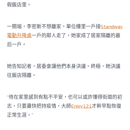
假飯店里。
一開端，李密斯不想離家。單位樓里一戶接
Standway
電動升降桌
一戶的鄰人走了，她家成了居家隔離的最
后一戶。
她告知記者，居委會讓他們本身決議。終極，她決議
往飯店隔離。
“待在家里感到有點不平安，也可以或許懂得街道的初
志，只要盡快把持疫情，大師
Enjoy121
才幹早點恢復
正常生涯。”