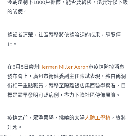
今朝還剩下1800戶擺佈，能否要轉移，還要等候下級
的唆使。
據記者清楚，社區轉移將依據流調的成果，靜態停
止。
在6月8日廣州
Herman Miller Aeron
市疫情防控消息
發布會上，廣州市衛健委副主任陳斌表現，將白鶴洞
街相干重點職員，轉移至隔離飯店集西醫學察看，目
標是盡早發明可疑病例，盡力下降社區傳佈風險。
疫情之前，眾擎易舉，拂曉的太陽
人體工學椅
，終將
升起。