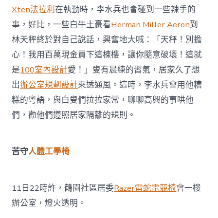
Xten法拉利
在執勤時，李水兵也會碰到一些辣手的
事，好比，一些白牛土豪看
Herman Miller Aeron
到
林天秤終於對自己說話，興奮地大喊：「天秤！別擔
心！我用百萬現金買下這棟樓，讓你隨意破壞！這就
是
100室內設計
愛！」叟有晨練的習氣，居家久了想
出
辦公室規劃設計
來透通風。這時，李水兵會用他糟
糕的粵語，與白叟們拉拉家常，聊聊高興的事哄他
們，勸他們遵照居家隔離的規則。
苦守
人體工學椅
11日22時許，鶴園社區居委
Razer雷蛇電競椅
會一樓
辦公室，燈火透明。