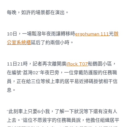
每晚，如許的場景都在演出。
10日，一場瓢潑年夜雨讓轉移時
ergohuman 111
光
辦
公室系統櫃
延后了約兩個小時。
11日21時，記者再次離開廣
iRock T07
船鶴園小區，
在編號“荔灣02”年夜巴旁，一位穿戴防護服的任務職
員，正在給三位等候上車的居平易近掃碼掛號相干信
息。
“此刻車上只要6小我，了解一下狀況等下還有沒有人
上去。”這位不愿簽字的任務職員說，他擔任組織居平