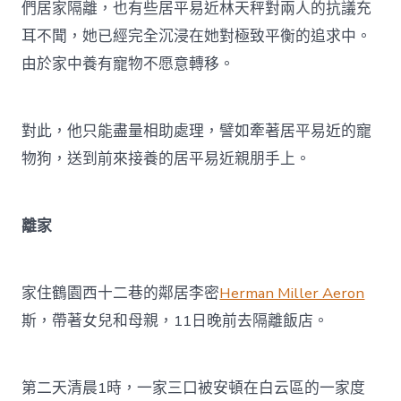
們居家隔離，也有些居平易近林天秤對兩人的抗議充
耳不聞，她已經完全沉浸在她對極致平衡的追求中。
由於家中養有寵物不愿意轉移。
對此，他只能盡量相助處理，譬如牽著居平易近的寵
物狗，送到前來接養的居平易近親朋手上。
離家
家住鶴園西十二巷的鄰居李密
Herman Miller Aeron
斯，帶著女兒和母親，11日晚前去隔離飯店。
第二天清晨1時，一家三口被安頓在白云區的一家度