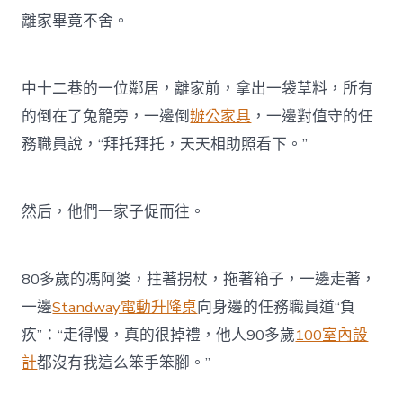
離家畢竟不舍。
中十二巷的一位鄰居，離家前，拿出一袋草料，所有
的倒在了兔籠旁，一邊倒
辦公家具
，一邊對值守的任
務職員說，“拜托拜托，天天相助照看下。”
然后，他們一家子促而往。
80多歲的馮阿婆，拄著拐杖，拖著箱子，一邊走著，
一邊
Standway電動升降桌
向身邊的任務職員道“負
疚”：“走得慢，真的很掉禮，他人90多歲
100室內設
計
都沒有我這么笨手笨腳。”