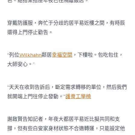
色。點搭乘搭座年夜巴往隔離飯店。
穿戴防護服，奔忙于分歧的居平易近樓之間，有時辰
還得上門停止勸告。
“列位
Wilkhahn
鄰居
幸福空間
，下樓啦。包吃包住，
大師安心。”
“天天在收到告訴后，斷定需求轉移的單位，然后我們
就開端上門往停止發動。”
護脊工學椅
謝啟賢告知記者，年夜大都居平易近比擬共同和支
撐，但有些白叟家身材狀態不合適轉運，只能設定他