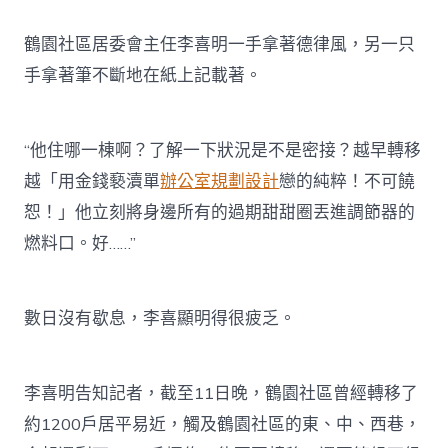
鶴園社區居委會主任李喜明一手拿著德律風，另一只
手拿著筆不斷地在紙上記載著。
“他住哪一棟啊？了解一下狀況是不是密接？越早轉移
越「用金錢褻瀆單
辦公室規劃設計
戀的純粹！不可饒
恕！」他立刻將身邊所有的過期甜甜圈丟進調節器的
燃料口。好……”
數日沒有歇息，李喜顯明得很疲乏。
李喜明告知記者，截至11日晚，鶴園社區曾經轉移了
約1200戶居平易近，觸及鶴園社區的東、中、西巷，