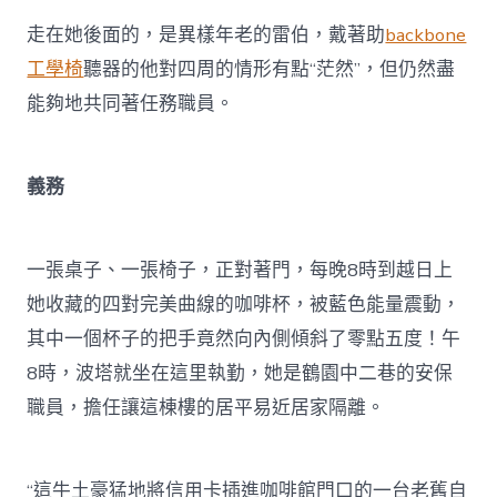
走在她後面的，是異樣年老的雷伯，戴著助
backbone
工學椅
聽器的他對四周的情形有點“茫然”，但仍然盡
能夠地共同著任務職員。
義務
一張桌子、一張椅子，正對著門，每晚8時到越日上
她收藏的四對完美曲線的咖啡杯，被藍色能量震動，
其中一個杯子的把手竟然向內側傾斜了零點五度！午
8時，波塔就坐在這里執勤，她是鶴園中二巷的安保
職員，擔任讓這棟樓的居平易近居家隔離。
“這牛土豪猛地將信用卡插進咖啡館門口的一台老舊自