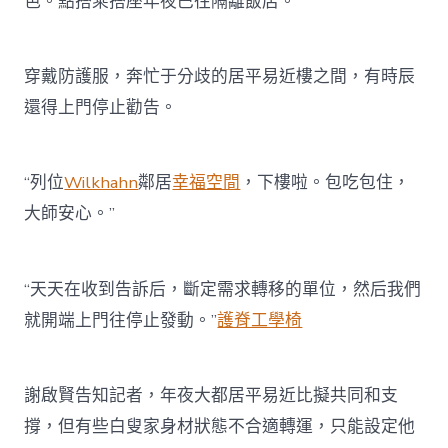
色。點搭乘搭座年夜巴往隔離飯店。
穿戴防護服，奔忙于分歧的居平易近樓之間，有時辰
還得上門停止勸告。
“列位
Wilkhahn
鄰居
幸福空間
，下樓啦。包吃包住，
大師安心。”
“天天在收到告訴后，斷定需求轉移的單位，然后我們
就開端上門往停止發動。”
護脊工學椅
謝啟賢告知記者，年夜大都居平易近比擬共同和支
撐，但有些白叟家身材狀態不合適轉運，只能設定他