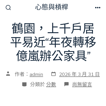
跳
心態與槓桿
至
搜
選
尋
單
主
切
鶴園，上千戶居
要
換
開
內
關
平易近“年夜轉移
容
億嵐辦公家具”
發
文
作者：
admin
2026 年 3 月 31 日
表
章
日
作
分
在
分類於
分數
尚無留言
期
者
類
〈鶴
園，
上
千