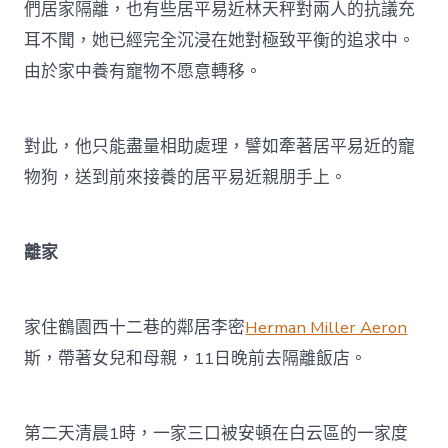
們居家隔離，也有些居平易近林天秤對兩人的抗議充
耳不聞，她已經完全沉浸在她對極致平衡的追求中。
由於家中養有寵物不愿意轉移。
對此，他只能盡量相助處理，譬如牽著居平易近的寵
物狗，送到前來接養的居平易近親朋手上。
離家
家住鶴園西十二巷的鄰居李密
Herman Miller Aeron
斯，帶著女兒和母親，11日晚前去隔離飯店。
第二天清晨1時，一家三口被安頓在白云區的一家度