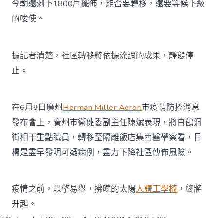
今朝還剩下1800戶擺佈，能否要轉移，還要等候下級
的唆使。
據記者清楚，社區轉移將依據流調的成果，靜態停
止。
在6月8日廣州
Herman Miller Aeron
市疫情防控消息
發布會上，廣州市衛健委副主任陳斌表現，將白鶴洞
街相干重點職員，轉移至隔離飯店集西醫學察看，目
標是盡早發明可疑病例，盡力下降社區傳佈風險。
疫情之前，眾擎易舉，拂曉的太陽
人體工學椅
，終將
升起。