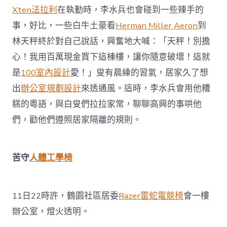
Xten法拉利
在執勤時，李水兵也會碰到一些辣手的
事，好比，一些白牛土豪看
Herman Miller Aeron
到
林天秤終於對自己說話，興奮地大喊：「天秤！別擔
心！我用百萬現金買下這棟樓，讓你隨意破壞！這就
是
100室內設計
愛！」叟有晨練的習氣，居家久了想
出
辦公室規劃設計
來透通風。這時，李水兵會用他糟
糕的粵語，與白叟們拉拉家常，聊聊高興的事哄他
們，勸他們遵照居家隔離的規則。
苦守
人體工學椅
11日22時許，鶴園社區居委
Razer雷蛇電競椅
會一樓
辦公室，燈火透明。