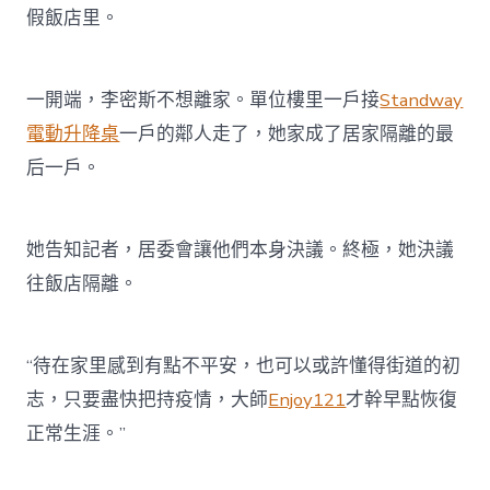
假飯店里。
一開端，李密斯不想離家。單位樓里一戶接
Standway
電動升降桌
一戶的鄰人走了，她家成了居家隔離的最
后一戶。
她告知記者，居委會讓他們本身決議。終極，她決議
往飯店隔離。
“待在家里感到有點不平安，也可以或許懂得街道的初
志，只要盡快把持疫情，大師
Enjoy121
才幹早點恢復
正常生涯。”