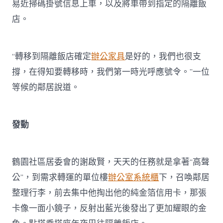
易近掃碼掛號信息上車，以及將車帶到指定的隔離飯
店。
“轉移到隔離飯店確定
辦公家具
是好的，我們也很支
撐，在得知要轉移時，我們第一時光呼應號令。”一位
等候的鄰居說道。
發動
鶴園社區居委會的謝啟賢，天天的任務就是拿著“高聲
公”，到需求轉運的單位樓
辦公室系統櫃
下，召喚鄰居
整理行李，前去集中他掏出他的純金箔信用卡，那張
卡像一面小鏡子，反射出藍光後發出了更加耀眼的金