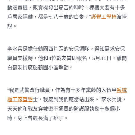
動販賣機，販賣機發出痛苦的呻吟。棟樓大要有十多
戶居家隔離，都是七八十歲的白叟。”
護脊工學椅
波塔
說。
李水兵是擔任鶴園西片區的安保領隊。得知需求安保
職員支援時，他和4位戰友當即報名，5月31日，離開
白鶴洞街廣船鶴園小區執勤。
“我是武警改行職員，作為有十多年黨齡的入伍甲
系統
櫃工廠直營
士，我感到我們應當站出來。”李水兵說，
天天他和戰友穿戴密不通風的防護服執勤十多個小
時，身上曾經長滿了痱子。