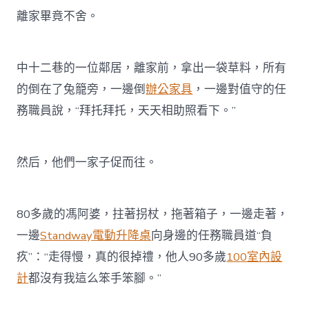
離家畢竟不舍。
中十二巷的一位鄰居，離家前，拿出一袋草料，所有
的倒在了兔籠旁，一邊倒
辦公家具
，一邊對值守的任
務職員說，“拜托拜托，天天相助照看下。”
然后，他們一家子促而往。
80多歲的馮阿婆，拄著拐杖，拖著箱子，一邊走著，
一邊
Standway電動升降桌
向身邊的任務職員道“負
疚”：“走得慢，真的很掉禮，他人90多歲
100室內設
計
都沒有我這么笨手笨腳。”