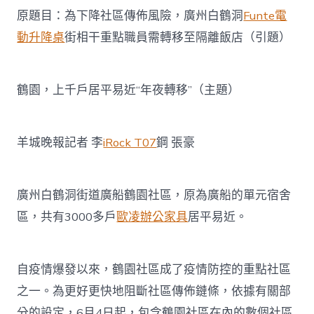
戶
原題目：為下降社區傳佈風險，廣州白鶴洞
Funte電
居
平
動升降桌
街相干重點職員需轉移至隔離飯店（引題）
易
近
“年
夜
鶴園，上千戶居平易近“年夜轉移”（主題）
轉
移
億
羊城晚報記者 李
iRock T07
鋼 張豪
嵐
辦
公
家
廣州白鶴洞街道廣船鶴園社區，原為廣船的單元宿舍
具”〉
中
區，共有3000多戶
歐凌辦公家具
居平易近。
自疫情爆發以來，鶴園社區成了疫情防控的重點社區
之一。為更好更快地阻斷社區傳佈鏈條，依據有關部
分的設定，6月4日起，包含鶴園社區在內的數個社區