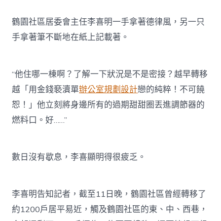
鶴園社區居委會主任李喜明一手拿著德律風，另一只
手拿著筆不斷地在紙上記載著。
“他住哪一棟啊？了解一下狀況是不是密接？越早轉移
越「用金錢褻瀆單
辦公室規劃設計
戀的純粹！不可饒
恕！」他立刻將身邊所有的過期甜甜圈丟進調節器的
燃料口。好……”
數日沒有歇息，李喜顯明得很疲乏。
李喜明告知記者，截至11日晚，鶴園社區曾經轉移了
約1200戶居平易近，觸及鶴園社區的東、中、西巷，