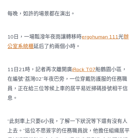
每晚，如許的場景都在演出。
10日，一場瓢潑年夜雨讓轉移時
ergohuman 111
光
辦
公室系統櫃
延后了約兩個小時。
11日21時，記者再次離開廣
iRock T07
船鶴園小區，
在編號“荔灣02”年夜巴旁，一位穿戴防護服的任務職
員，正在給三位等候上車的居平易近掃碼掛號相干信
息。
“此刻車上只要6小我，了解一下狀況等下還有沒有人
上去。”這位不愿簽字的任務職員說，他擔任組織居平