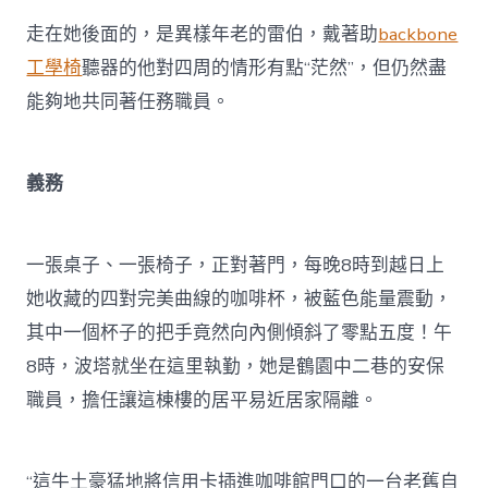
走在她後面的，是異樣年老的雷伯，戴著助
backbone
工學椅
聽器的他對四周的情形有點“茫然”，但仍然盡
能夠地共同著任務職員。
義務
一張桌子、一張椅子，正對著門，每晚8時到越日上
她收藏的四對完美曲線的咖啡杯，被藍色能量震動，
其中一個杯子的把手竟然向內側傾斜了零點五度！午
8時，波塔就坐在這里執勤，她是鶴園中二巷的安保
職員，擔任讓這棟樓的居平易近居家隔離。
“這牛土豪猛地將信用卡插進咖啡館門口的一台老舊自