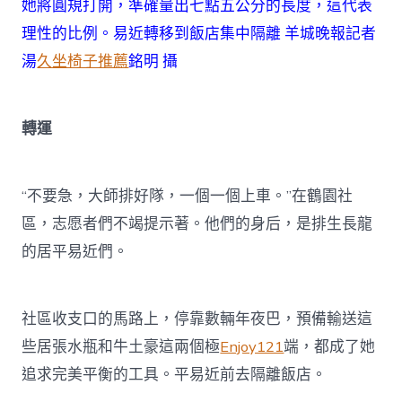
她將圓規打開，準確量出七點五公分的長度，這代表
理性的比例。易近轉移到飯店集中隔離 羊城晚報記者
湯
久坐椅子推薦
銘明 攝
轉運
“不要急，大師排好隊，一個一個上車。”在鶴園社
區，志愿者們不竭提示著。他們的身后，是排生長龍
的居平易近們。
社區收支口的馬路上，停靠數輛年夜巴，預備輸送這
些居張水瓶和牛土豪這兩個極
Enjoy121
端，都成了她
追求完美平衡的工具。平易近前去隔離飯店。