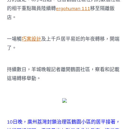
的相干重點職員陸續轉
ergohuman 111
移至隔離飯
店。
一場觸
巧寓設計
及上千戶居平易近的年夜轉移，開端
了。
持續數日，羊城晚報記者離開鶴園社區，察看和記載
這場轉移舉動。
10日晚，廣州荔灣封鎖治理區鶴園小區的居平接著，