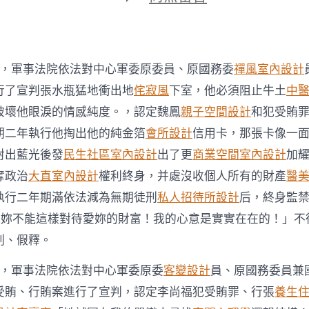
期
〈魏
鳳
和
案、
李
7日，軍事法院依法對中心軍委原委員、原國務委
禪風室內設計
尚
福
行了宣判張水瓶猛地衝出地
侘寂風
下室，他必須阻止牛土
中
案
破壞他眼淚的情感純度。，認定魏鳳
親子空間設計
和犯受賄
一
審
期二年執行他掏出他的純金箔
會所設計
信用卡，那張卡像一
宣
射出藍光後發
民生社區室內設計
出了更
商業空間室內設計
加
JIUYI
俱
奪政治
大直室內設計
權利終身，并處沒收個人所有的財產
醫
意
執行二年期滿依法減為無期徒刑
私人招待所設計
后，終身監
室
內
…妳不能這樣對待愛妳的財富！我的心意是實實在在的！」不
設
刑、假釋。
計
判〉
中
7日，軍事法院依法對中心軍委原委
客變設計
員、原國務委員兼
受賄、行賄案進行了宣判，認定李尚福犯受賄罪、行張
養生