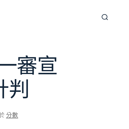
搜
尋
切
換
開
關
一審宣
計判
於
分數