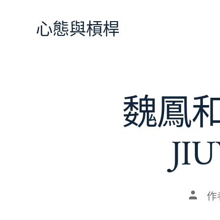
跳
至
心態與槓桿
主
要
內
容
魏鳳
J
文
作
章
作