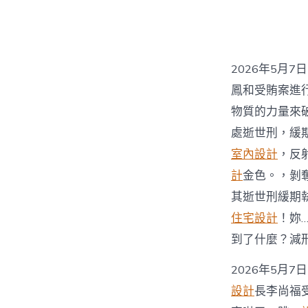
者
2026年5月
鳳和受賄案進
物質的力量來
處逝世刑，緩
室內設計
，反
計
金色。，剝
其逝世刑緩期
住宅設計
！妳
到了什麼？減
2026年5月
設計
長李尚福