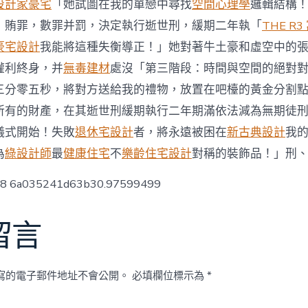
設計家豪宅
「她試圖在我的單戀中尋找
空間心理學
邏輯結構
」賄罪，數罪并罰，決定執行逝世刑，緩期二年執「
THE R3
豪宅設計
我能將這種失衡導正！」她對著牛土豪和虛空中的
權利終身，并
無毒建材
處沒「第三階段：時間與空間的絕對
三分零五秒，將對方送給我的禮物，放置在吧檯的黃金分割
所有的財產，在其逝世刑緩期執行二年期滿依法減為無期徒
儀式開始！失敗
退休宅設計
者，將永遠被困在
新古典設計
我
為
綠設計師
最
健康住宅
不
樂齡住宅設計
對稱的裝飾品！」刑
low8 6a035241d63b30.97599499
留言
寫的電子郵件地址不會公開。
必填欄位標示為
*