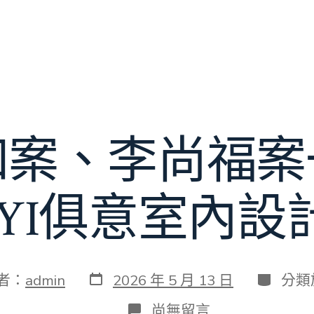
和案、李尚福案
IUYI俱意室內設
發
分
者：
admin
2026 年 5 月 13 日
分類
表
類
日
在
尚無留言