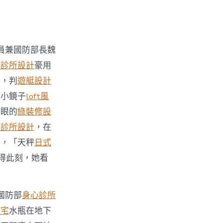
員兼國防部長魏
醫診所設計
豪用
罪，判
遊艇設計
面小鏡子
loft風
耀眼的
綠裝修設
美診所設計
，在
禁，「天秤
日式
得此刻，她看
國防部
身心診所
住宅
水瓶在地下