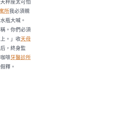
！天秤座太可怕
 寓所
我必須親
張水瓶大喊。
對稱。你們必須
點上。」收
天母
刑后，終身監
的咖啡
牙醫診所
、假釋。