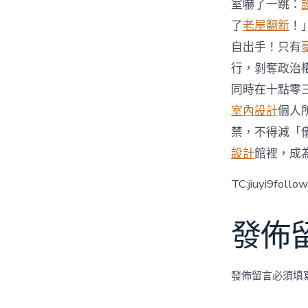
室嚇了一跳：
了
老屋翻新
！
自出手！只有
行，剝奪政治
同時在十點零
室內設計
個人
禁，不得減「
設計
館裡，成
TC:jiuyi9fol
發佈
發佈留言必須填