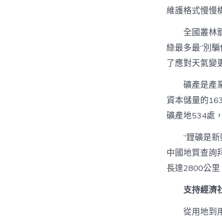
維護格式慢慢
全國叢林籠
綠最多最“別騙
了應對天氣變更
礦產是產業
資本儲量的1
礦產地534
“鋰礦是新
中國地質查詢
長達2800
支持經濟
從用地到