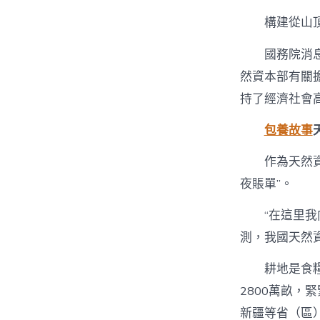
構建從山
國務院消息
然資本部有關
持了經濟社會
包養故事
作為天然資
夜賬單”。
“在這里
測，我國天然
耕地是食糧
2800萬畝，
新疆等省（區