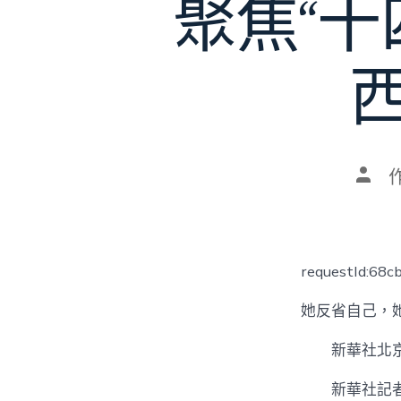
聚焦“
文
章
作
者
requestId:68
她反省自己，
新華社北京
新華社記