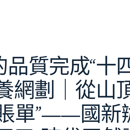
的品質完成“十四
養網劃｜從山
夜賬單”——國新