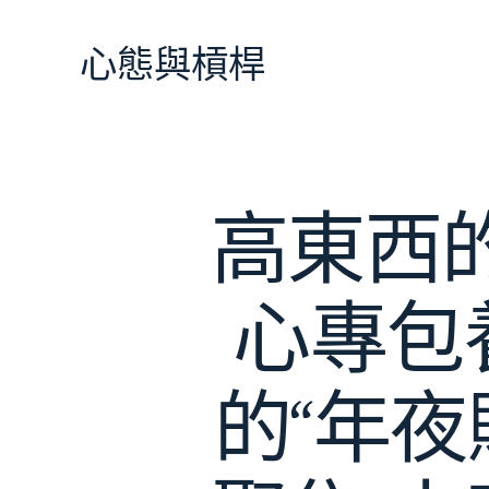
跳
至
心態與槓桿
主
要
內
容
高東西
心專包
的“年