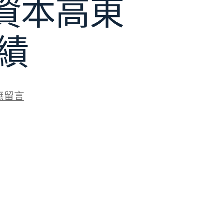
資本高東
績
無留言
高