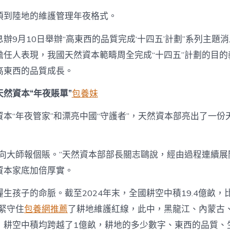
甜
心
頂到陸地的維護管理年夜格式。
專
包
辦9月10日舉辦“高東西的品質完成‘十四五’計劃”系列主題
養
網
擔任人表現，我國天然資本範疇周全完成“十四五”計劃的目的
劃
高東西的品質成長。
｜
從
天然資本“年夜賬單”
包養妹
山
頂
到
本“年夜管家”和漂亮中國“守護者”，天然資本部亮出了一份
陸
地
的
我向大師報個賬。”天然資本部部長關志鷗說，經由過程連續展
“年
夜
資本家底加倍厚實。
賬
單”
生孩子的命脈。截至2024年末，全國耕空中積19.4億畝，比
—
國
緊緊守住
包養網推薦
了耕地維護紅線，此中，黑龍江、內蒙古
新
）耕空中積均跨越了1億畝，耕地的多少數字、東西的品質、生