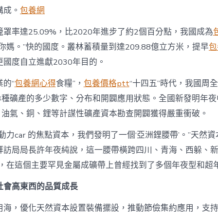
辦
發
構成。
包養網
布
集
罩率達25.09%，比2020年進步了約2個百分點，我國成為
聚
你媽。”快的國度。叢林蓄積量到達209.88億立方米，提早
包
焦
“十
國度自立進獻2030年目的。
四
五”
的“
包養網心得
食糧”，
包養價格ptt
“十四五”時代，我國周
時
代
63種礦產的多少數字、分布和開闢應用狀態。全國新發明年
天
處，油氣、銅、鋰等計謀性礦產資本勘查開闢獲得嚴重衝破。
然
資
動力car 的焦點資本，我們發明了一個‘亞洲鋰腰帶’。”天然
本
高
拜訪局局長許年夜純說，這一腰帶橫跨四川、青海、西躲、
東
西
公里，在這個主要罕見金屬成礦帶上曾經找到了多個年夜型和超
的
品
社會高東西的品質成長
質
成
用海，優化天然資本設置裝備擺設，推動節儉集約應用，支
長