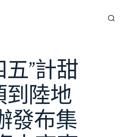
搜
尋
切
換
開
關
五”計甜
頂到陸地
辦發布集