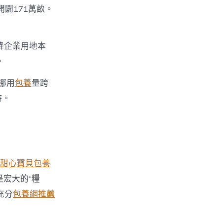
開闢171萬畝。
降企業用地本
。
挪用
包養
量跨
持。
甜心寶貝包養
宏大的“糧
充分
包養網推薦