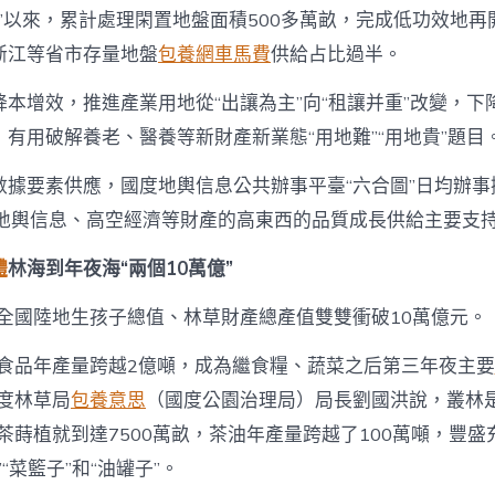
五”以來，累計處理閑置地盤面積500多萬畝，完成低功效地再
浙江等省市存量地盤
包養網車馬費
供給占比過半。
降本增效，推進產業用地從“出讓為主”向“租讓并重”改變，下
有用破解養老、醫養等新財產新業態“用地難”“用地貴”題目
數據要素供應，國度地輿信息公共辦事平臺“六合圖”日均辦事
為地輿信息、高空經濟等財產的高東西的品質成長供給主要支
體
林海到年夜海“兩個10萬億”
年，全國陸地生孩子總值、林草財產總產值雙雙衝破10萬億元。
林食品年產量跨越2億噸，成為繼食糧、蔬菜之后第三年夜主要
國度林草局
包養意思
（國度公園治理局）局長劉國洪說，叢林是
茶蒔植就到達7500萬畝，茶油年產量跨越了100萬噸，豐盛
“菜籃子”和“油罐子”。