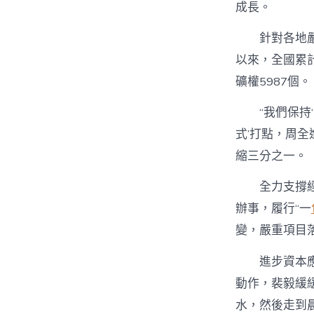
成長。
針對各地
以來，全國累計
礦權5987個。
“我們保持
式’打點，周
縮三分之一。
全力支撐
辦事，履行“一
變，嚴重項目
進步資本
動作，裴毅緩
水，然後走到