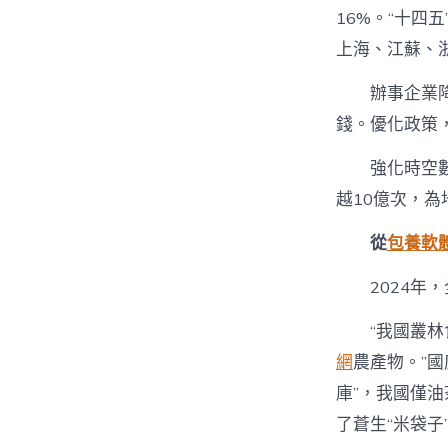
16%。“十四
上海、江蘇、
辦事企業
錢。優化政策，
強化時空
越10億次，
從
包養軟
2024
“我國叢
網
農產物。”
庫”，我國僅油
了蒼生“米袋子”