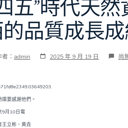
十四五”時代天然
西的品質成長成
發
在
作者：
admin
2025 年 9 月 19 日
尚
表
〈
日
東
期
西
的
品
cb71fd8e2349.03649203.
質
完
她還要感謝他們。
成
“十
9月10日電
四
五”
計
者王立彬、黃垚