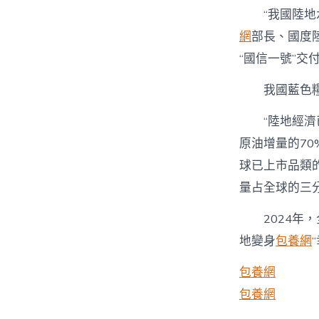
“我國陸地
網
部長、國度
“國信一號”交
我國藍色
“陸地經
原油增量的7
球已上市品類
量占全球的三
2024年
地變身
包養網
包養網
包養網