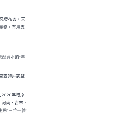
消息發布會，天
義務，有用支
天然資本的“年
開查詢拜訪監
2020年增添
—
、河南、吉林、
態“三位一體”