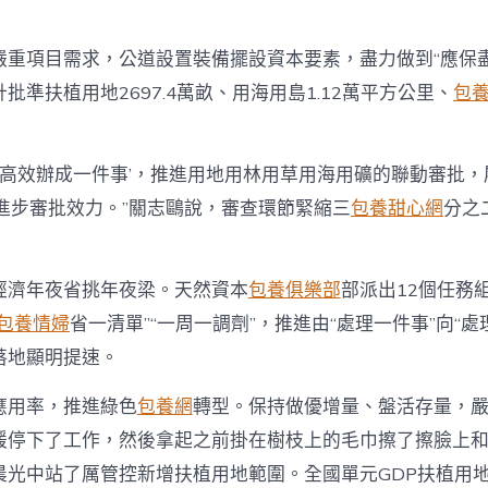
成
績
中
嚴重項目需求，公道設置裝備擺設資本要素，盡力做到“應保盡保
批準扶植用地2697.4萬畝、用海用島1.12萬平方公里、
包養
‘高效辦成一件事’，推進用地用林用草用海用礦的聯動審批，
全進步審批效力。”關志鷗說，審查環節緊縮三
包養甜心網
分之
經濟年夜省挑年夜梁。天然資本
包養俱樂部
部派出12個任務
包養情婦
省一清單”“一周一調劑”，推進由“處理一件事”向“處
落地顯明提速。
應用率，推進綠色
包養網
轉型。保持做優增量、盤活存量，
緩停下了工作，然後拿起之前掛在樹枝上的毛巾擦了擦臉上
晨光中站了厲管控新增扶植用地範圍。全國單元GDP扶植用