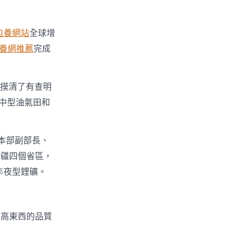
包養網站
全球增
養網推薦
完成
全摸清了有查明
夜中型油氣田和
資本部副部長、
新疆四個省區，
年夜型鋰礦。
持高東西的品質