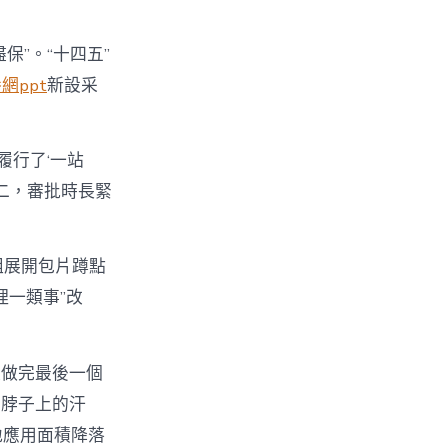
〉
”。“十四五”
網ppt
新設采
履行了‘一站
二，審批時長緊
組展開包片蹲點
理一類事”改
嚴做完最後一個
和脖子上的汗
地應用面積降落