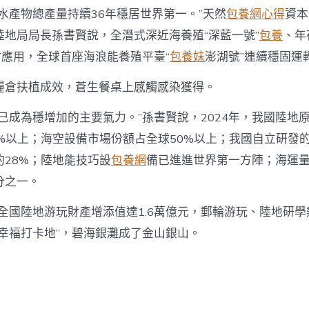
水產物總產量持續36年穩居世界第一。”天然
包養網心得
資本
陸地局局長孫書賢說，全潛式深近海養殖“深藍一號”
包養
、年
付應用，全球首座海浪能養殖平臺“
包養妹
澎湖號”連續穩固運
糧倉扶植成效，蒼生餐桌上感觸感染獲得。
濟已成為穩增加的主要氣力。”孫書賢說，2024年，我國陸地
0%以上；海空設備市場份額占全球50%以上；我國自立研發
的28%；陸地能技巧設
包養網
備已進進世界第一方陣；海運
分之一。
，全國陸地游玩財產增添值達1.6萬億元，郵輪游玩、陸地研
“幸福打卡地”，碧海銀灘成了金山銀山。