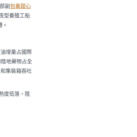
部副
包養甜心
夜型養殖工船
轉。
原油增量占國際
的陸地藥物占全
量和集裝箱吞吐
學熱度低落，陸