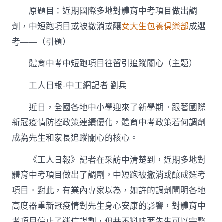
中
原題目：近期國際多地對體育中考項目做出調
短
跑
劑，中短跑項目或被撤消或釀
女大生包養俱樂部
成選
項
考——（引題）
專
包
養
體育中考中短跑項目往留引追蹤關心（主題）
價
格
工人日報-中工網記者 劉兵
目
往
近日，全國各地中小學迎來了新學期。跟著國際
留
引
新冠疫情防控政策連續優化，體育中考政策若何調劑
追
成為先生和家長追蹤關心的核心。
蹤
關
《工人日報》記者在采訪中清楚到，近期多地對
心〉
中
體育中考項目做出了調劑，中短跑被撤消或釀成選考
項目。對此，有業內專家以為，如許的調劑闡明各地
高度器重新冠疫情對先生身心安康的影響，對體育中
考項目停止了迷信謀劃，但并不料味著先生可以完整