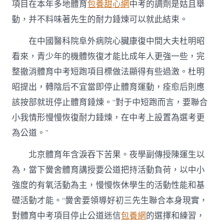
項目在本年多地體育
包養甜心網
中考的調劑是姑且舉
動，并不料味著先生的耐力錘煉可以就此結束。
在中國醫科院阜外病院心臟康復中間大夫杜明昭
看來，青少年的機體恢復才能比成年人更強一些，完
整撤消體育中考短跑項目標做法顯得有些過激。杜明
昭提出，轉陰后不宜當即停止體育運動，痊愈后則應
該按部就班停止體育錘煉。“對于中短跑而言，要聯合
小我情形慢慢恢復耐力錘煉，在中考上設置為選考更
為公道。”
北京體育年含淚吞下苦果。夜學副傳授陳運生以
為，當下黌舍體育講授要公道把持活動負荷，以中小
強度的有氧活動為主，慢慢恢休學生的活動性能和基
礎活動才能。“黌舍要領導好初三先生聯合本身現實，
對體育中考項目停止公道迷信
包養網
的選擇和練習，