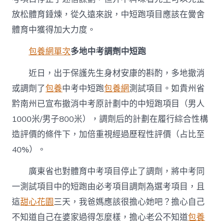
放松體育錘煉，從久遠來說，中短跑項目應該在黌舍
體育中獲得加大力度。
包養網單次
多地中考調劑中短跑
近日，出于保護先生身材安康的斟酌，多地撤消
或調劑了
包養
中考中短跑
包養網
測試項目。如貴州省
黔南州已宣布撤消中考原計劃中的中短跑項目（男人
1000米/男子800米），調劑后的計劃在履行綜合性構
造評價的條件下，加倍重視經過歷程性評價（占比至
40%）。
廣東省也對體育中考項目停止了調劑，將中考同
一測試項目中的短跑由必考項目調劑為選考項目，且
這
甜心花園
三天，我爸媽應該很擔心她吧？擔心自己
不知道自己在婆家過得怎麼樣，擔心老公不知道
包養