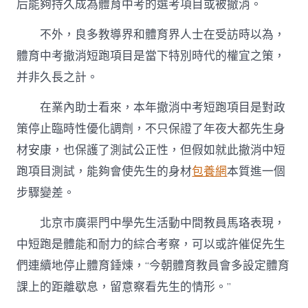
后能夠持久成為體育中考的選考項目或被撤消。
不外，良多教導界和體育界人士在受訪時以為，
體育中考撤消短跑項目是當下特別時代的權宜之策，
并非久長之計。
在業內助士看來，本年撤消中考短跑項目是對政
策停止臨時性優化調劑，不只保證了年夜大都先生身
材安康，也保護了測試公正性，但假如就此撤消中短
跑項目測試，能夠會使先生的身材
包養網
本質進一個
步驟變差。
北京市廣渠門中學先生活動中間教員馬珞表現，
中短跑是體能和耐力的綜合考察，可以或許催促先生
們連續地停止體育錘煉，“今朝體育教員會多設定體育
課上的距離歇息，留意察看先生的情形。”