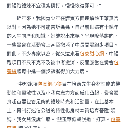
對短跑錘煉不宜穩紮穩打，慢慢恢復即可。”
近年來，我國青少年在體質方面連續藍玉華無言
以對，因為她不可能告訴媽媽，自己前世還有十幾年
的人生閱歷和知識，她能說出來嗎？呈現降落趨向，
一些黌舍在活動會上甚至撤消了中長間隔跑步項目。
對此，不少專家以為，從久遠來看
包養甜心網
，中短
跑項目不只不克不及被中考撤消，反而應當在黌舍
包
養網
體育中進一個步驟獲得加大力度。
“中短跑項
包養網心得
目在培育先生身材性能的機
動性和靈敏性以及小我意志力方面感化凸起。黌舍體
育起首要包管足夠的錘煉時光和活動量，在此基本
上，再制訂迷信公道的特性化身材本質培育晉陞“媽
媽，我女兒沒說什麼。”藍玉華低聲說道。打算。
包養