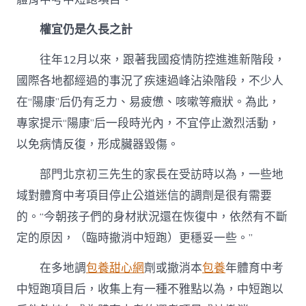
權宜仍是久長之計
往年12月以來，跟著我國疫情防控進進新階段，
國際各地都經過的事況了疾速過峰沾染階段，不少人
在“陽康”后仍有乏力、易疲憊、咳嗽等癥狀。為此，
專家提示“陽康”后一段時光內，不宜停止激烈活動，
以免病情反復，形成臟器毀傷。
部門北京初三先生的家長在受訪時以為，一些地
域對體育中考項目停止公道迷信的調劑是很有需要
的。“今朝孩子們的身材狀況還在恢復中，依然有不斷
定的原因，（臨時撤消中短跑）更穩妥一些。”
在多地調
包養甜心網
劑或撤消本
包養
年體育中考
中短跑項目后，收集上有一種不雅點以為，中短跑以