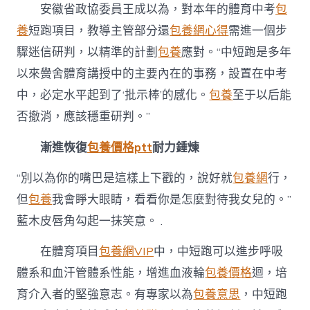
安徽省政協委員王成以為，對本年的體育中考
包
養
短跑項目，教導主管部分還
包養網心得
需進一個步
驟迷信研判，以精準的計劃
包養
應對。“中短跑是多年
以來黌舍體育講授中的主要內在的事務，設置在中考
中，必定水平起到了‘批示棒’的感化。
包養
至于以后能
否撤消，應該穩重研判。”
漸進恢復
包養價格ptt
耐力錘煉
“別以為你的嘴巴是這樣上下戳的，說好就
包養網
行，
但
包養
我會睜大眼睛，看看你是怎麼對待我女兒的。”
藍木皮唇角勾起一抹笑意。 .
在體育項目
包養網VIP
中，中短跑可以進步呼吸
體系和血汗管體系性能，增進血液輪
包養價格
迴，培
育介入者的堅強意志。有專家以為
包養意思
，中短跑