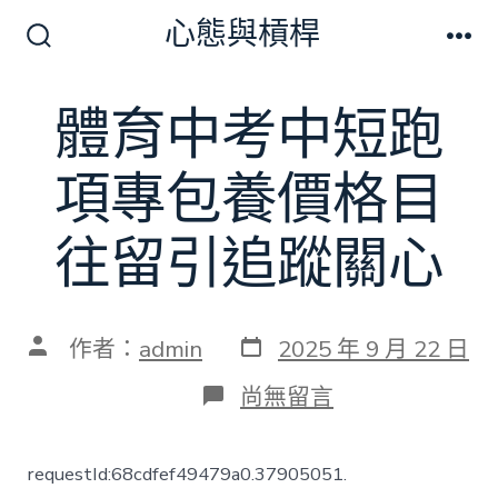
跳
心態與槓桿
至
搜
選
尋
單
主
切
體育中考中短跑
要
換
開
內
關
項專包養價格目
容
往留引追蹤關心
發
文
作者：
admin
2025 年 9 月 22 日
表
章
日
作
在
尚無留言
期
者
〈體
育
中
requestId:68cdfef49479a0.37905051.
考