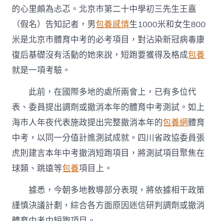
的心里頗為忐忑。北京市第二十中學初三先生王嘉
（假名）告知記者，男
包養感情
生1000米和女生800
米是北京市體育中考的必考項目，對沾染新冠病毒康
復后基礎沒有活動的她來說，短跑要獲得及格成
包養
就是一項考驗。
此前，在國際多地的處所兩會上，已有多位代
表、委員提出調劑或撤消本年的體育中考測試。如上
海市人年夜代表施政提出完整撤消本年的
包養網
體育
中考，以同一分值計進測試成就。四川省政協委員張
虎則建言本年中考撤消短跑項目，將測試項目聚焦在
球類、跳遠等
包養
項目上。
據悉，今朝多地教導部分表現，將依據相干政策
謹慎決議計劃，綜合各方面原因迷信研判調劑或撤消
體育中考中短跑項目。