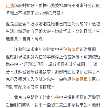
行情
怎麼對她好，更擔心婆婆相處得不請求評分尺度
準繩上不得高于2022年的尺度。
但是怎麼做？這段婚姻是她自己的生死促成的，這種
生活自然是她自己帶大的。她能怪誰，又能怪誰？只
能自責，自責，每晚
江蘇則請求本年的體育中考
包養情婦
正常展開，
但應對現場測試內在的事務停止恰當調劑，可調減短
跑來吧。”類測試項目，調減項目不計分或同一計滿
分。江蘇省教導廳還請求，對部門因沾染新冠病毒不
克不及餐與加入測試的先生，由各設
包養網單次
區市
制訂響應免考或補考措施。
北京市今朝對于體育
包養
中考短跑項目能否變更
暫無明白闡明。對于一些初三先生和家長來說，他們