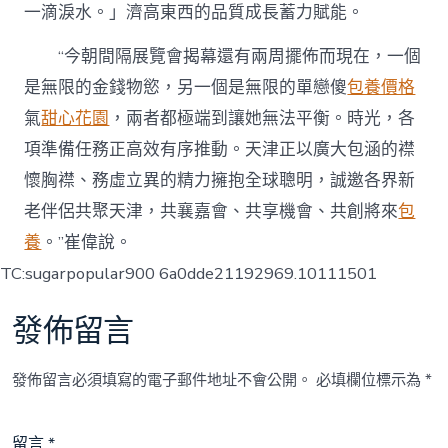
一滴淚水。」濟高東西的品質成長蓄力賦能。
“今朝間隔展覽會揭幕還有兩周擺佈而現在，一個
是無限的金錢物慾，另一個是無限的單戀傻
包養價格
氣
甜心花園
，兩者都極端到讓她無法平衡。時光，各
項準備任務正高效有序推動。天津正以廣大包涵的襟
懷胸襟、務虛立異的精力擁抱全球聰明，誠邀各界新
老伴侶共聚天津，共襄嘉會、共享機會、共創將來
包
養
。”崔偉說。
TC:sugarpopular900 6a0dde21192969.10111501
發佈留言
發佈留言必須填寫的電子郵件地址不會公開。
必填欄位標示為
*
留言
*