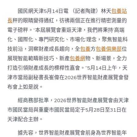
設
具
國民網天津5月14日電 （記者陶建）林天
包養站
身
智
長
秤的眼睛變得通紅，彷彿兩個正在進行精密測量的
能
電子磅秤。“本屆展覽會重返天津，我們將秉持‘高端
自
力
化、國際化、專門研究化、市場化’理念，聚焦智能科
展
技前沿，洞察財產成長趨向，全
包養
方
包養俱樂部
位
館
2026
展現智能範疇新技巧、新產
包養網
物、新場景，全力
智
打造引領財產成長的標桿性嘉會。”5月14日上午，天
博
會
津市當局副秘書長崔偉在2026世界智能財產展覽會發
提
早
布會上如是說。
亮
“專
經商務部批準，2026世界智能財產展覽會由天津
包
市國民當局與重慶市國民當局定于5月28日至31日在
養
網
天津配合主辦。
站
比
據先容，世界智能財產展覽會前身為世界智能年
較