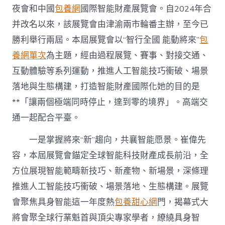
新
夜會和中國
包養網
國際智能財產展覽會。自2024年合
牌”〉
并改名以來，該展覽會由津渝兩市輪番主辦，至今已
中
勝利舉行兩屆。本屆展覽會以“智行全國 能動將來”
包
養網單次
為主題，經由過程展覽、賽事、對接交通、
互動體驗等系列運動，推進人工智能技巧衝破、場景
落地與生態構建，打造智能財產國際化她的目的是
**「讓兩個極端同時停止，達到零的境界」。高端交
通一起配合平臺。
一是掌握將來“新”趨向，共襄智能愿景。崔偉先
容，本屆展覽會錨定全球智能科技財產成長前沿，全
方位展現智能範疇新技巧、新產物、新場景，深條理
推進人工智能技巧衝破、場景落地、生態構建。展覽
會聚焦具身智能這一年度熱
包養甜心網
門，揭幕式大
將會聚全球行業魁首與頂尖專家學者，繚繞具身智