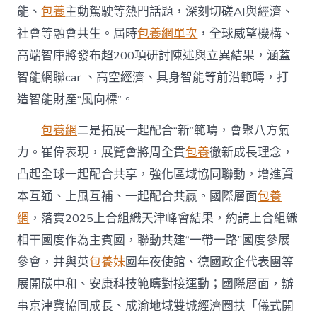
能、
包養
主動駕駛等熱門話題，深刻切磋AI與經濟、
社會等融會共生。屆時
包養網單次
，全球威望機構、
高端智庫將發布超200項研討陳述與立異結果，涵蓋
智能網聯car 、高空經濟、具身智能等前沿範疇，打
造智能財產“風向標”。
包養網
二是拓展一起配合“新”範疇，會聚八方氣
力。崔偉表現，展覽會將周全貫
包養
徹新成長理念，
凸起全球一起配合共享，強化區域協同聯動，增進資
本互通、上風互補、一起配合共贏。國際層面
包養
網
，落實2025上合組織天津峰會結果，約請上合組織
相干國度作為主賓國，聯動共建“一帶一路”國度參展
參會，并與英
包養妹
國年夜使館、德國政企代表團等
展開碳中和、安康科技範疇對接運動；國際層面，辦
事京津冀協同成長、成渝地域雙城經濟圈扶「儀式開