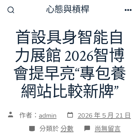
跳
心態與槓桿
至
搜
選
尋
單
主
切
首設具身智能自
要
換
開
內
關
力展館 2026智博
容
會提早亮“專包養
網站比較新牌”
發
文
作者：
admin
2026 年 5 月 21 日
表
章
日
作
分
在
分類於
分數
尚無留言
期
者
類
〈首