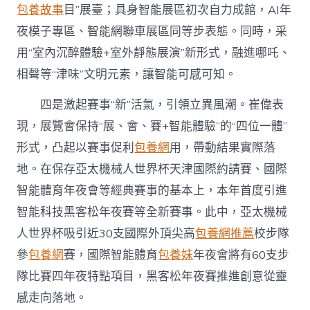
包養故事
目”展臺；具身智能展區初次自力成館，AI年
夜模子專區、智能網聯車展區同等步表態。同時，采
用“室內沉醉體驗+室外靜態展演”新形式，融進哪吒、
相聲等“津味”文明元素，讓智能可感可知。
四是激起賽事“新”活氣，引領立異風潮。崔偉表
現，展覽會保持“展、會、賽+智能體驗”的“四位一體”
形式，凸起以賽事促利
包養網
用，帶動結果實際落
地。在保存亞太機械人世界杯天津國際約請賽、國際
智能體育年夜會等經典賽事的基本上，本年首度引進
智能科技黑客松年夜賽等全新賽事。此中，亞太機械
人世界杯吸引近30支國際外頂尖高
包養網推薦
校步隊
參
包養網
賽，國際智能體育
包養妹
年夜會將有60支步
隊比賽四年夜特點項目，黑客松年夜賽推進創意從靈
感走向落地。