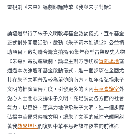
電視劇《朱熹》編劇朗誦詩歌《我與朱子對話》
論壇還舉行了朱子文明教導基金啟動儀式，宣布基金
正式對外開展活動，啟動《朱子讀本進課堂》公益捐
助項目，啟動聯合籌資拍攝40集年夜型古裝歷史人物
《朱熹》電視連續劇。論壇主辦方熱切盼
舞蹈場地
望
通過本次論壇和基金啟動儀式，進一個步驟在全國尤
其在朱子文明普及較為單薄的南方，加年夜弘揚朱子
文明的推廣宣傳力度，引發更多的國內
共享會議室
外
愛心人士關心支撐朱子文明，充足調動各方面的社會
氣力，以更好、更無力地傳承朱子文明，進一個步驟
弘揚中華優秀傳統文明，讓朱子文明的感性光輝照射
著我
教學場地
們復興中華平易近族年夜業的前進途