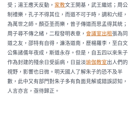
受；湯王應天反動，
家教
文王開基，武王繼述；周公
制禮樂，孔子不得其位，而道不可于時，調和六經，
為萬世之師。顏亞圣而樂，曾子傳道而思孟得其統；
周子尋不傳之緒，二程發明表章，
會議室出租
張為同
道之友，邵特有自得，濂洛道南，歷楊羅李，至白文
公集諸儒年夜成，斯道永存。但是，自五四以來朱子
作為封建的殘余日受詬病，日益淡
瑜伽教室
出人們的
視野，影響也日微。明天國人了解朱子的恐不及半
數，此中又有部門對朱子多有負面見解或錯誤認知，
人言亦言，亟待歸正。