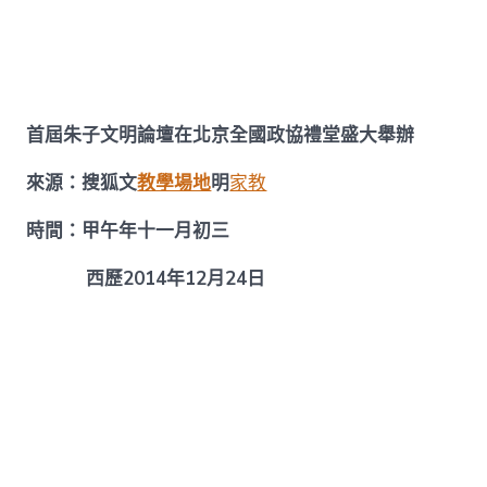
屆
朱
子
文
明
論
壇
首屆朱子文明論壇在北京全國政協禮堂盛大舉辦
在
北
來源：搜狐文
教學場地
明
家教
京
全
時間：甲午年十一月初三
找
九
西歷2014年12月24日
宮
格
講
座
國
政
協
禮
堂
盛