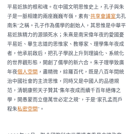
平易近族的根和魂。在中國文明思惟史上，孔子與朱
子是一脈相連的兩座巍巍岑嶺，素有“
共享會議室
北孔
南朱”之稱。孔子作為儒學的創始人，其思惟是中華平
易近族精力的源頭死水；朱熹是南宋偉年夜的愛國憂
平易近、畢生志道的思惟家、教導家、理學集年夜成
者，他承前啟后，把孔子學說上升到理論化、系統化
的世界觀形態，開創了儒學的新六合。朱子理學致廣
年夜
個人空間
，盡精微，綜羅百代，既是八百年間統
治中國社會的主流思惟，同時又是中國人的品德規
范，清朝康熙天子贊其“集年夜成而續千百年絕傳之
學，開愚蒙而立億萬世必定之規”，于是“家孔孟而戶
程朱
私密空間
”。