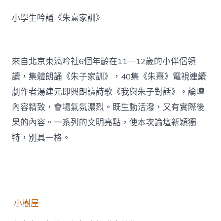
小學生吟誦《朱熹家訓》
來自北京東漓吟社6個年齡在11—12歲的小伴侶領
讀，集體朗誦《朱子家訓》，40集《朱熹》電視連續
劇作者湯建元即興朗讀詩歌《我與朱子對話》。論壇
內容精致，會場氣氛濃烈。既生動活潑，又有實際後
果的內容。一系列的文明亮點，使本次論壇新穎獨
特，別具一格。
小樹屋