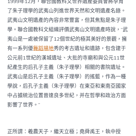
1999年12月，聯合國教科文世界遺產委員會將孕育
了朱子理學的武夷山列進世界天然和文明遺產名錄。
武夷山文明遺產的內容非常豐富，但其焦點是朱子理
學。聯合國教科文組織評價武夷山文明遺產時說，“武
夷山是一處被保留了12個世紀的極其美好的景觀，擁
有一系列優
舞蹈場地
秀的考古遺址和遺跡，包含建于
公元前1世紀的漢城遺址、大批的寺廟和與公元11世
紀產生的后孔子主義（朱子理學）相關的書院遺址。
武夷山是后孔子主義（朱子理學）的搖籃，作為一種
學說，后孔子主義（朱子理學）在東亞和東南亞國家
中占據統治位置曾達良多世紀，并在哲學和政治方面
影響了世界。”
正所謂：羲農天子，繼天立極；堯舜禹王，執中授