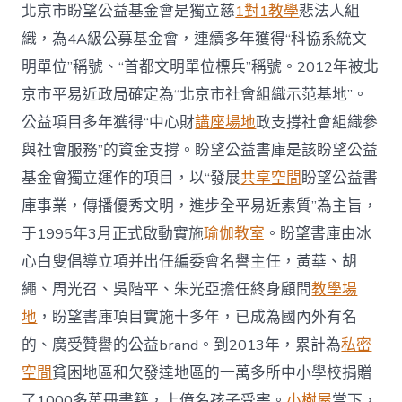
北京市盼望公益基金會是獨立慈
1對1教學
悲法人組
織，為4A級公募基金會，連續多年獲得“科協系統文
明單位”稱號、“首都文明單位標兵”稱號。2012年被北
京市平易近政局確定為“北京市社會組織示范基地”。
公益項目多年獲得“中心財
講座場地
政支撐社會組織參
與社會服務”的資金支撐。盼望公益書庫是該盼望公益
基金會獨立運作的項目，以“發展
共享空間
盼望公益書
庫事業，傳播優秀文明，進步全平易近素質”為主旨，
于1995年3月正式啟動實施
瑜伽教室
。盼望書庫由冰
心白叟倡導立項并出任編委會名譽主任，黃華、胡
繩、周光召、吳階平、朱光亞擔任終身顧問
教學場
地
，盼望書庫項目實施十多年，已成為國內外有名
的、廣受贊譽的公益brand。到2013年，累計為
私密
空間
貧困地區和欠發達地區的一萬多所中小學校捐贈
了1000多萬冊書籍，上億名孩子受害。
小樹屋
當下，