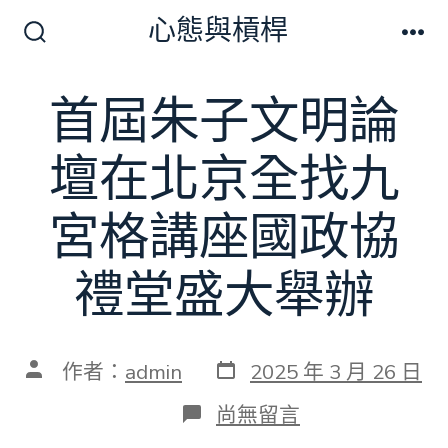
跳
心態與槓桿
至
搜
選
尋
單
主
切
首屆朱子文明論
要
換
開
內
關
壇在北京全找九
容
宮格講座國政協
禮堂盛大舉辦
發
文
作者：
admin
2025 年 3 月 26 日
表
章
日
作
在
尚無留言
期
者
〈首