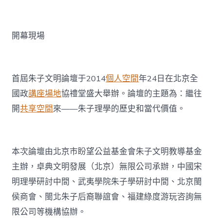
大
舉
辦〉
開幕現場
中
首屆朱子文明論壇于2014
個人空間
年24日在北京全
國政
講座場地
協禮堂盛大舉辦。論壇的主題為：繼往
開
共享空間
來——朱子理學的歷史和當代價值。
本次論壇由北京市盼望公益基金會朱子文明教導基金
主辦，卓典文明發展（北京）無限公司承辦，中國宋
明理學研討中間、武夷學院朱子學研討中間、北京閩
侯商會、閩北朱子后裔聯誼會、福建綠度游玩咨詢無
限公司等機構協辦。