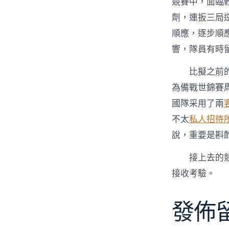
競賽中，面臨
劑，連扳三局
順應，逐步順
響，隊員有時
比擬之前
為備戰世錦賽
國隊采用了兩
不太
私人招待
說，重要是斟
接上去的
接收考驗。
發佈