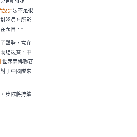
快便實時調
所設計
法不是很
，對隊員有所影
在題目。”
劑了聲勢，意在
的兩場競賽，中
計
世界男排聯賽
。對于中國隊來
額，步隊將持續