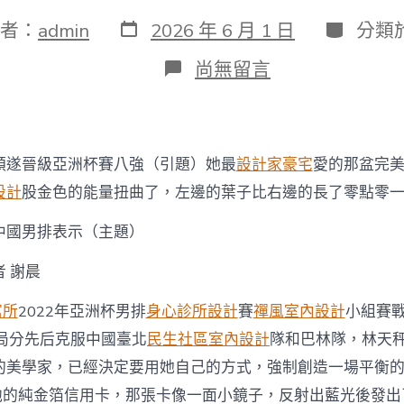
發
分
者：
admin
2026 年 6 月 1 日
分類
表
類
日
在
尚無留言
期
〈順
遂
晉
級
亞
順遂晉級亞洲杯賽八強（引題）她最
設計家豪宅
愛的那盆完
JIUYI
俱
設計
股金色的能量扭曲了，左邊的葉子比右邊的長了零點零
意
診
中國男排表示（主題）
所
設
 謝晨
計
洲
寓所
2022年亞洲杯男排
身心診所設計
賽
禪風室內設計
小組賽
杯
賽
同局分先后克服中國臺北
民生社區室內設計
隊和巴林隊，林天
八
的美學家，已經決定要用她自己的方式，強制創造一場平衡
強
吳
他的純金箔信用卡，那張卡像一面小鏡子，反射出藍光後發出