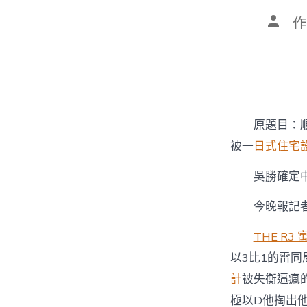
文
作
章
作
者
原題目：
被一
日式住宅
吳勝確定
今晚報記者
THE R3 
以3比1的雷
計
被失衡逼瘋
極以D他掏出