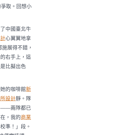
的爭取。回想小
敗了中國臺北牛
設計
心翼翼地拿
都施展得不錯，
己的右手上，這
仍是比擬出色
，她的咖啡館
新
會所設計
靜。隊
要——兩隊都已
現在，我的
商業
要校準！」段。