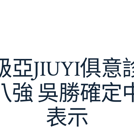
亞JIUYI俱
八強 吳勝確定
表示