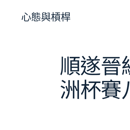
跳
至
心態與槓桿
主
要
內
容
順遂晉級
洲杯賽