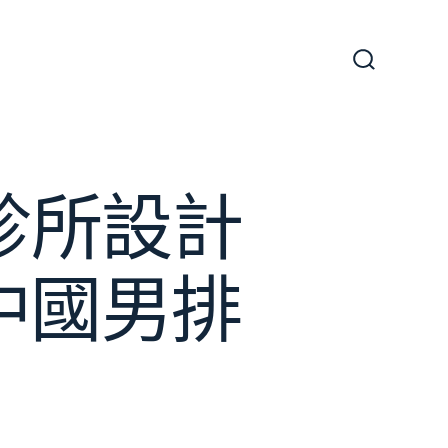
搜
尋
切
換
開
關
意診所設計
中國男排