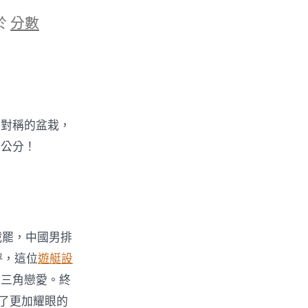
於
分數
美對稱的盆栽，
一公分！
戰罷，中國男排
秤，這位
遊艇設
的三角戀愛。終
了更加耀眼的