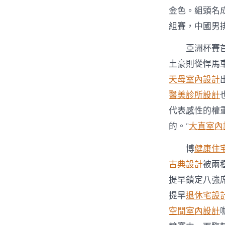
金色。組頭名
組賽，中國男
亞洲杯賽
土豪則從悍馬
天母室內設計
醫美診所設計
代表感性的權
的。”
大直室內
博
健康住
古典設計
被兩
提早鎖定八強
提早
退休宅設
空間室內設計