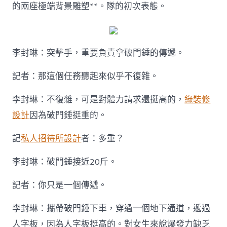
的兩座極端背景雕塑**。隊的初次表態。
李封琳：突擊手，重要負責拿破門錘的傳遞。
記者：那這個任務聽起來似乎不復雜。
李封琳：不復雜，可是對體力請求還挺高的，
綠裝修
設計
因為破門錘挺重的。
記
私人招待所設計
者：多重？
李封琳：破門錘接近20斤。
記者：你只是一個傳遞。
李封琳：攜帶破門錘下車，穿過一個地下通道，遞過
人字板，因為人字板挺高的。對女生來說爆發力缺乏