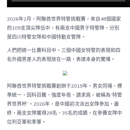
國
女
特
2026年2月，阿聯酋世界特警挑戰賽，來自48個國家
警
閃
的109支頂尖隊伍中，有兩支中國男子特警隊，分別
耀
是四川特警女隊和中國特勤女警隊。
特
警
人們把統一比賽科目中，三個中國女特警的表現和四
世
界
名外國男差人的表現放在一路，表達本身的驚嘆。
杯〉
中
阿聯酋世界特警挑戰賽創辦于2019年，男女同場、標
準統一，因科目難、強度年夜、請求高，被稱為“特警
界世界杯”。2026年，是中國初次派出女隊參加，最
終，兩支女隊獲得28名、35名的成績，在參賽女隊中
位列亞軍和季軍。