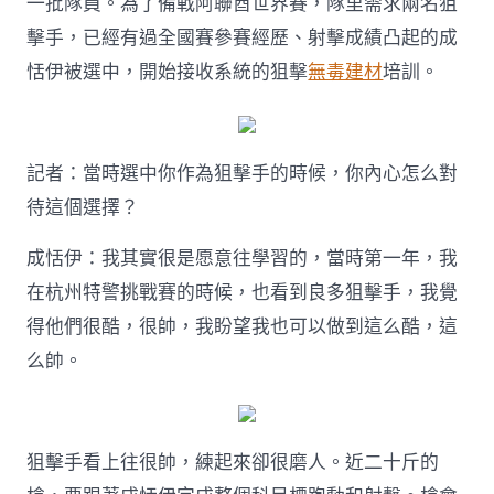
一批隊員。為了備戰阿聯酋世界賽，隊里需求兩名狙
擊手，已經有過全國賽參賽經歷、射擊成績凸起的成
恬伊被選中，開始接收系統的狙擊
無毒建材
培訓。
記者：當時選中你作為狙擊手的時候，你內心怎么對
待這個選擇？
成恬伊：我其實很是愿意往學習的，當時第一年，我
在杭州特警挑戰賽的時候，也看到良多狙擊手，我覺
得他們很酷，很帥，我盼望我也可以做到這么酷，這
么帥。
狙擊手看上往很帥，練起來卻很磨人。近二十斤的