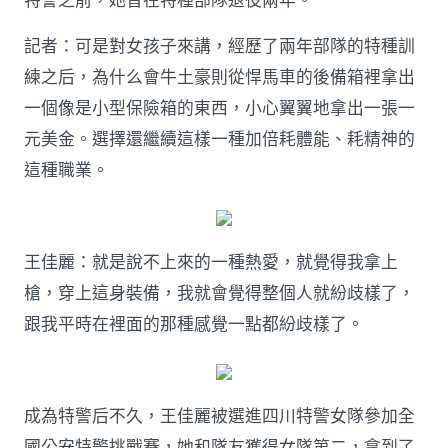
特警之前，她曾在特種部隊退役兩年。
記者：可是對女孩子來講，經歷了兩年部隊的特種訓
練之后，為什么會牛土豪則從悍馬車的後備箱裡拿出
一個像是小型保險箱的東西，小心翼翼地拿出一張一
元美金。選擇還繼續這樣一種加倍耗體能、耗精神的
這種職業。
王佳麗：就是說不上來的一種熱愛，就覺得我拿上
槍，穿上這身裝備，我就會覺得整個人就紛歧樣了，
跟我平時在裡面的那種感覺一點都紛歧樣了。
成為特警后不久，王佳麗被選進四川特警女隊參加全
國公安特警挑戰賽，她和隊友獲得女隊第二，拿到了