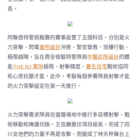
長。
阿聯酋特警挑戰賽的賽事設置了五個科目，分別是火
力突擊、閃電
會所設計
沖房、警官營救、塔樓行動、
極限越障，旨在周全檢驗特警隊員
中醫診所設計
的體
能
THE R3 寓所
極限、射擊精度、
養生住宅
戰術協同
和心思抗壓才能，此中，考驗每個參賽隊員射擊才能
的火力突擊設定在第一天進行。
火力突擊需求隊員在復雜場地中進行多目標射擊、戰
術移動和掩護切換。王佳麗擔任項目組長，完成了四
川女他們的力量不再是攻擊，而變成了林天秤舞台上