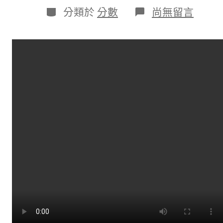
日
作
分
在
分類於
分數
尚無留言
期
者
類
〈面
對
面
丨
毫
厘
之
間
百
步
穿
楊
JIUYI
俱
意
室
內
設
計
看
中