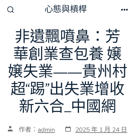
跳
心態與槓桿
至
搜
選
尋
單
主
切
非遺飄噴鼻：芳
要
換
開
內
關
華創業查包養 嬢
容
嬢失業——貴州村
超“踢”出失業增收
新六合_中國網
發
文
作者：
admin
2025 年 1 月 24 日
表
章