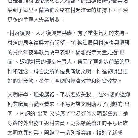
也是看到村超帶來的宏大機會，蘭通群把研學營業拓
展到了這里。蘭通群盼望在村超流量的加持下，率領
更多的手藝人失業增收。
“村落復興，人才復興是基礎。有了重生氣力的支持，
村落的周全復興才有盼望。”在榕江展開村落復興調研
的貴州年夜學教員胡平表現，楊想妮等大量見過“世
面”、返鄉創業的優良年青人，帶回了更進步前輩的思
惟和理念，聯合處所的優良傳統文明，推進發明出更
好的新業態，發生了明顯的經濟效益和社會效益。
文明研學、蠟染旗袍、平易近族美妝……在35歲的返鄉
創業職員石愛云看來，平易近族文明助力了村超的“出
圈”，村超的“出圈”又擴展了平易近族文明影響力。她
身邊的外出務工返村夫員，更多繚繞榕江的平易近族
文明立異創業，開辟了一系列新業態，推進了新成