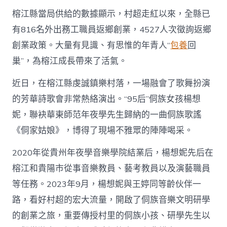
榕江縣當局供給的數據顯示，村超走紅以來，全縣已
有816名外出務工職員返鄉創業，4527人次徵詢返鄉
創業政策。大量有見識、有思惟的年青人“
包養
回
巢”，為榕江成長帶來了活氣。
近日，在榕江縣虔誠鎮樂村落，一場融會了歌舞扮演
的芳華詩歌會非常熱絡演出。“95后”侗族女孩楊想
妮，聯袂華東師范年夜學先生歸納的一曲侗族歌謠
《侗家姑娘》，博得了現場不雅眾的陣陣喝采。
2020年從貴州年夜學音樂學院結業后，楊想妮先后在
榕江和貴陽市從事音樂教員、藝考教員以及演藝職員
等任務。2023年9月，楊想妮與王婷同等齡伙伴一
路，看好村超的宏大流量，開啟了侗族音樂文明研學
的創業之旅，重要傳授村里的侗族小孩、研學先生以