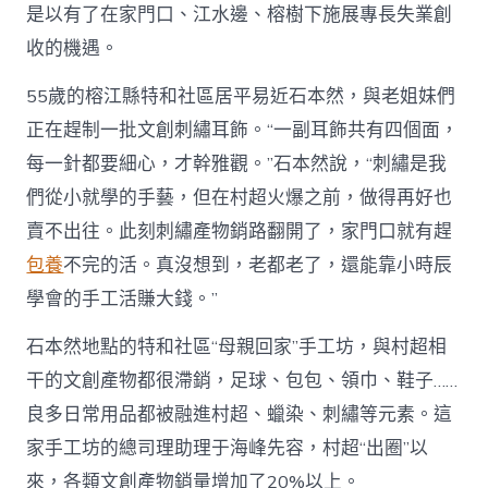
“踢”
是以有了在家門口、江水邊、榕樹下施展專長失業創
出
收的機遇。
失
業
55歲的榕江縣特和社區居平易近石本然，與老姐妹們
增
收
正在趕制一批文創刺繡耳飾。“一副耳飾共有四個面，
新
每一針都要細心，才幹雅觀。”石本然說，“刺繡是我
六
合
們從小就學的手藝，但在村超火爆之前，做得再好也
_
賣不出往。此刻刺繡產物銷路翻開了，家門口就有趕
中
國
包養
不完的活。真沒想到，老都老了，還能靠小時辰
網〉
中
學會的手工活賺大錢。”
石本然地點的特和社區“母親回家”手工坊，與村超相
干的文創產物都很滯銷，足球、包包、領巾、鞋子……
良多日常用品都被融進村超、蠟染、刺繡等元素。這
家手工坊的總司理助理于海峰先容，村超“出圈”以
來，各類文創產物銷量增加了20%以上。