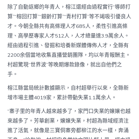
除了自動返鄉的年青人，榕江還經由過程實行“導師打
算”“榕回打算”“銀齡打算”“青村打算”等不竭吸引優良人
才。今朝全縣共有高條理人才685人，柔性引進高條
理、高學歷專家人才512人，人才總量達3.9萬余人。
經由過程引進、發掘和培養新媒體傳佈人才，全縣有
2200余個當地收集直播營銷團隊，均以年青報酬主。
村超驚現“世界波”等晚期爆款錄像，就出自他們之
手。
榕江縣當局統計數據顯示，自村超舉行以來，全縣新
增市場主體4019家，累計帶動失業1.1萬余人。
“寨子里的年青人越來越多了，家門口失業的嬢嬢也越
來越多了。芳華創業，嬢嬢失業，村超為縣域經濟注
進了活氣，就像是三寶侗寨旁都柳江的水一樣，奔涌