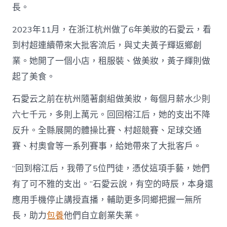
長。
2023年11月，在浙江杭州做了6年美妝的石愛云，看
到村超連續帶來大批客流后，與丈夫黃子輝返鄉創
業。她開了一個小店，租服裝、做美妝，黃子輝則做
起了美食。
石愛云之前在杭州隨著劇組做美妝，每個月薪水少則
六七千元，多則上萬元。回回榕江后，她的支出不降
反升。全縣展開的體操比賽、村超競賽、足球交通
賽、村奧會等一系列賽事，給她帶來了大批客戶。
“回到榕江后，我帶了5位門徒，憑仗這項手藝，她們
有了可不雅的支出。”石愛云說，有空的時辰，本身還
應用手機停止講授直播，輔助更多同鄉把握一無所
長，助力
包養
他們自立創業失業。