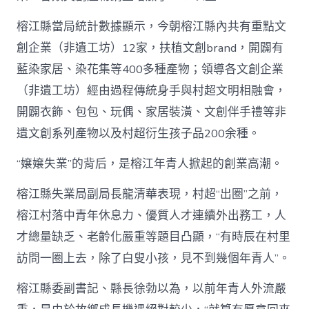
榕江縣當局統計數據顯示，今朝榕江縣內共有重點文
創企業（非遺工坊）12家，扶植文創brand，開闢有
藍染家居、染花集等400多種產物；領導各文創企業
（非遺工坊）經由過程傳統身手與村超文明相融會，
開闢衣飾、包包、玩偶、家居裝潢、文創伴手禮等非
遺文創系列產物以及村超衍生孩子品200余種。
“嬢嬢失業”的背后，是榕江年青人掀起的創業高潮。
榕江縣失業局副局長龍清華表現，村超“出圈”之前，
榕江村落中青年休息力、優質人才連續外出務工，人
才總量缺乏、老齡化嚴重等題目凸顯，“有時辰在村里
訪問一圈上去，除了白叟小孩，見不到幾個年青人”。
榕江縣委副書記、縣長徐勃以為，以前年青人外流嚴