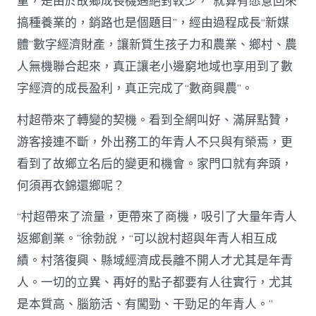
重，是由於故鄉成長機遇絕對較少，“就算有愿意回來
搞種養業的，銷路也是個題目”，經由過程成長“新媒
體”數字經濟財產，讓新質生孩子力和農業、鄉村、農
人無機聯合起來，真正讓老小邊窮地域也享用到了數
字經濟的成長盈利，真正完成了“數商興農”。
村超帶來了轉變的契機。看到全網叫好、滿屏點贊，
游客接連不斷，外出務工的年青人不只與有榮焉，更
看到了故鄉立名后的變更和機會。家門口就有奔頭，
何須再衣錦還鄉呢？
“村超帶來了流量，更帶來了商機，吸引了大量年青人
返鄉創業。”徐勃說，“可以說村超與年青人相互成
績。村落復興、縣域經濟成長離不開人才尤其是年青
人。一切的立異、再好的點子都要有人往實行，尤其
是本質高、腦筋活、有闖勁、干勁足的年青人。”