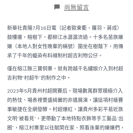
日
作
在
尚無留言
期
者
〈非
遺
飄
新華社貴陽7月16日電（記者歐東衢、羅羽、蔣成）
噴
鼻：
鼓樓邊，榕樹下，都柳江水潺潺流過。十多名苗族嬢
芳
嬢（本地人對女性晚輩的稱號）圍坐在樹蔭下，用傳
華
創
承了千年的蠟染布料縫制村超吉利物公仔。
業
查
僅在榕江縣三寶侗寨，就有跨越千名繡娘介入到村超
包
養
吉利物“村超牛”的制作之中。
嬢
嬢
2023年5月貴州村超開賽后，現場數萬群眾積極介入
失
的熱忱、場表裡豐盛綺麗的非遺展演，讓這項村級賽
業
——
事敏捷在全網發酵。村超爆紅，讓貴州多彩平易近族
貴
文明“被看見”，更帶動了本地特點衣飾等手工藝品“出
州
村
圈”，榕江村寨里以往賦閑在家、照看孫輩的嬢嬢們，
超