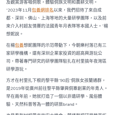
及觀賞游客唱侗歌，體驗侗族文明和農耕文明。
“2023年11月
包養網排名
以來，我們招待了來自成
都、深圳、佛山、上海等地的大量研學團隊，以及前
來介入村超友情賽的法國青年月表隊等本國人士。”楊
想妮說。
在楊
包養
想妮團隊的示范帶動下，今朝樂村落已有三
家研學機構，還有深圳企業家投資的超高興游玩公
司，帶著專門研究的研學團隊駐扎在村里搞年夜灣區
研學游玩。
方才在村里扎下根的黎平縣“90后”侗族女孩蘭通群，
是2019年從廣州前往黎平縣肇興侗寨創業的年青人。
早在兩年前，她就打造了一個以非遺研學、風俗體
驗、天然科普等為一體的研旅brand。