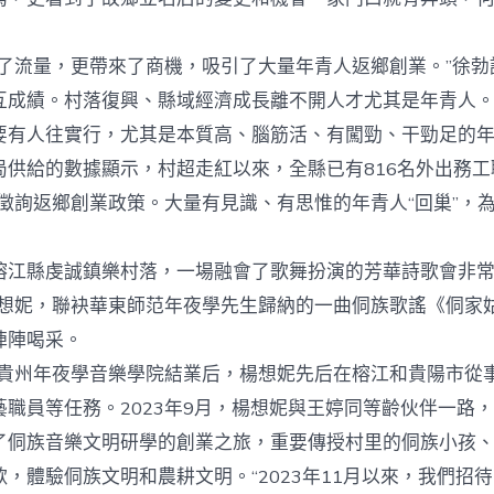
流量，更帶來了商機，吸引了大量年青人返鄉創業。”徐勃
互成績。村落復興、縣域經濟成長離不開人才尤其是年青人
要有人往實行，尤其是本質高、腦筋活、有闖勁、干勁足的年
給的數據顯示，村超走紅以來，全縣已有816名外出務工
次徵詢返鄉創業政策。大量有見識、有思惟的年青人“回巢”，
縣虔誠鎮樂村落，一場融會了歌舞扮演的芳華詩歌會非常熱
楊想妮，聯袂華東師范年夜學先生歸納的一曲侗族歌謠《侗家
陣陣喝采。
貴州年夜學音樂學院結業后，楊想妮先后在榕江和貴陽市從
藝職員等任務。2023年9月，楊想妮與王婷同等齡伙伴一路
了侗族音樂文明研學的創業之旅，重要傳授村里的侗族小孩
，體驗侗族文明和農耕文明。“2023年11月以來，我們招