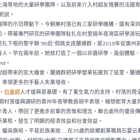
上海等地的大量研學團隊，以及前來介入村超友情賽的法國
妮說。
的示范帶動下，今朝樂村落已有三家研學機構，還有深圳
司，帶著專門研究的研學團隊駐扎在村里搞年夜灣區研學游
下根的黎平縣“90后”侗族女孩蘭通群，是2019年從廣州
青人。早在兩年前，她就打造了一個以非遺研學、風俗體驗
nd。
帶來的宏大機會，蘭通群把研學營業拓展到了這里。蘭通
，率領更多的手藝人失業增收。
，
包養網
人才復興是基礎。有了重生氣力的支持，村落的周
展開村落復興調研的貴州年夜學教員胡平表現，楊想妮等大量見
年青人，帶回了更進步前輩的思惟和理念，聯合處所的優良
新業態，發生了明顯的經濟效益和社會效益。
染旗袍、平易近族美妝……在35歲的返鄉創業職員石愛云