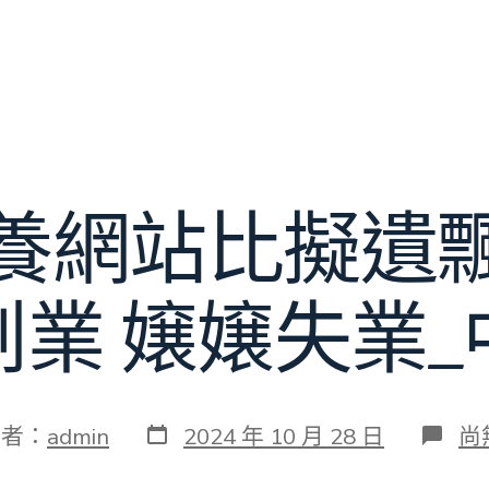
養網站比擬遺
創業 嬢嬢失業_
發
在
作者：
admin
2024 年 10 月 28 日
尚
表
〈
日
查