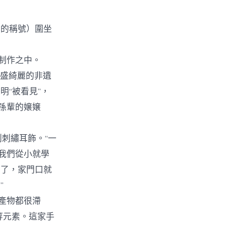
輩的稱號）圍坐
制作之中。
豐盛綺麗的非遺
“被看見”，
：
孫輩的嬢嬢
刺繡耳飾。“一
我們從小就學
開了，家門口就
”
產物都很滯
〉
等元素。這家手