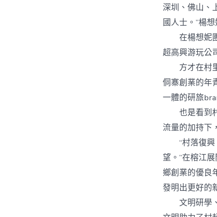
深圳、佛山、
國人士。”楊想
在楊想妮團隊
超高興游玩公
方才在村里扎
侗寨創業的年
一體的研旅bra
也是看到村超
流量的加持下
“村落復興
望。”在榕江
鄉創業的優良
發明出更好的
文明研學、蠟