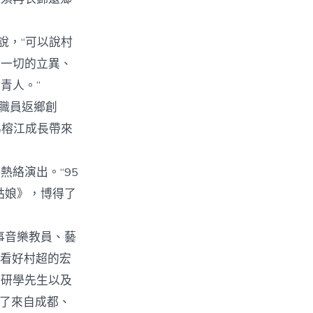
說，“可以說村
。一切的立異、
青人。”
職員返鄉創
為榕江成長帶來
絡演出。“95
姑娘》，博得了
事音樂教員、藝
，看好村超的宏
、研學先生以及
待了來自成都、