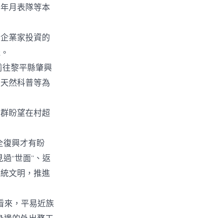
青年月表隊等本
企業家投資的
玩。
前往黎平縣肇興
、天然科普等為
群盼望在村超
全復興才有盼
過“世面”、返
傳統文明，推進
看來，平易近族