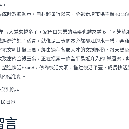
手。
計數據顯示，自村超舉行以來，全縣新增市場主體4019
青人越來越多了，家門口失業的嬢嬢也越來越多了。芳華
域經濟注進了活氣，就像是三寶侗寨旁都柳江的水一樣，奔涌
當地文明比擬上風，經由過程各類人才的文創驅動，將天然
收致富的金銀玉帛，正在摸索一條全平易近介入的“樂經濟，熱
塑造快活brand，傳佈快活文明，搭建快活平臺，成長快活
興的催化劑。
羅羽 蔣成）
16日電
留言