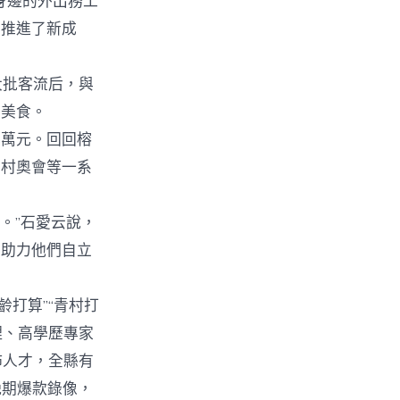
身邊的外出務工
，推進了新成
大批客流后，與
了美食。
萬元。回回榕
、村奧會等一系
。”石愛云說，
，助力他們自立
打算”“青村打
理、高學歷專家
佈人才，全縣有
晚期爆款錄像，