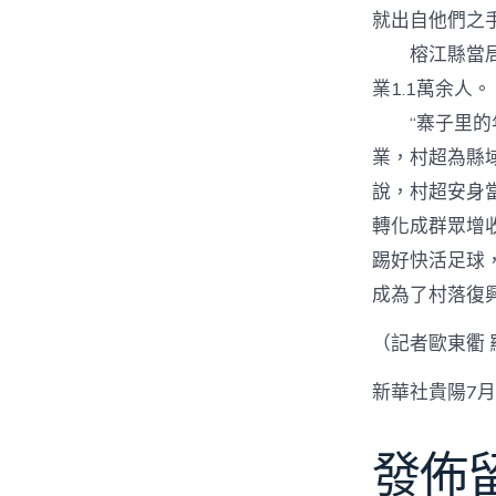
就出自他們之
榕江縣當局統
業1.1萬余人。
“寨子里的年
業，村超為縣
說，村超安身
轉化成群眾增
踢好快活足球，
成為了村落復
（記者歐東衢 
新華社貴陽7月
發佈