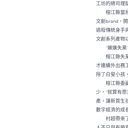
工坊的總司理
榕江縣當局統
文創brand
過程傳統身手
文創系列產物以
“嬢嬢失業”
榕江縣失業局
才連續外出務
除了白叟小孩
榕江縣委副書
少，“就算有愿
產，讓新質生
數字經濟的成長
村超帶來了轉
人不只與有榮