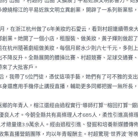
的“出圈”，村超的“出圈”又擴展了平易近族文明影響力。她
多繚繞榕江的平易近族文明立異創業，開辟了一系列新業態
1月，在浙江杭州做了6年美妝的石愛云，看到村超連續帶來
鄉創業。她開了一個小店，租服裝、做美妝，黃子輝則做起
杭州隨著劇組做美妝，每個月薪水少則六七千元，多則上
出不降反升。全縣展開的體操比賽、村超競賽、足球交通賽
帶來了大批客戶。
，我帶了5位門徒，憑仗這項手藝，她們有了可不雅的支出
本身還應用手機停止講授直播，輔助更多同鄉把握一無所長
年青人，榕江還經由過程實行“導師打算”“榕回打算”“銀齡
引優良人才。今朝全縣共有高條理人才685人，柔性引進高條
人才總量達3.9萬余人。經由過程引進、發掘和培養新媒體傳
地收集直播營銷團隊，均以年青報酬主。村超驚現“世界波”等