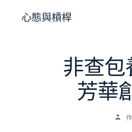
跳
至
心態與槓桿
主
要
內
容
非查包
芳華
文
章
作