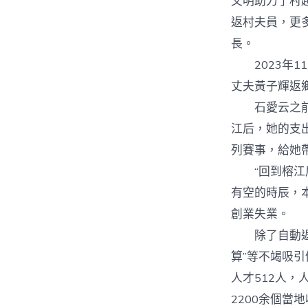
文明助力了村超
返村夫員，更
長。
2023年1
丈夫黃子輝返
石愛云之前在
江后，她的支
列賽事，給她
“回到榕江后
有空的時辰，
創業失業。
除了自動返鄉的
算”等不竭吸
人才512人，
2200余個當