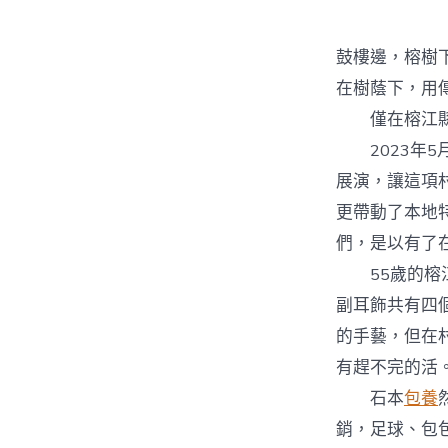
者
鼓樓邊，榕樹
在樹蔭下，用
僅在榕江縣三
2023年5
展演，讓這項
更帶動了本地
們，是以有了
55歲的榕江
副耳飾共有四
的手藝，但在
有趕不完的活
石本
包養
銷，足球、包