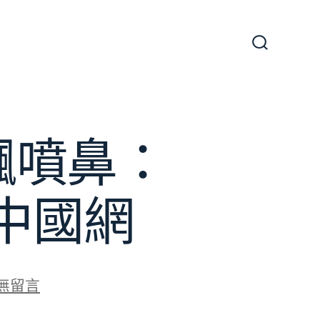
搜
尋
切
換
開
關
飄噴鼻：
中國網
無留言
非