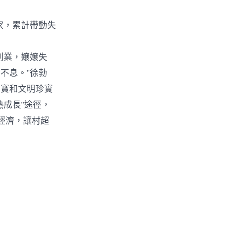
家，累計帶動失
創業，嬢嬢失
不息。”徐勃
至寶和文明珍寶
成長”途徑，
經濟，讓村超