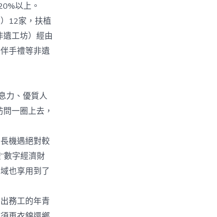
20%以上。
）12家，扶植
（非遺工坊）經由
創伴手禮等非遺
息力、優質人
訪問一圈上去，
長機遇絕對較
”數字經濟財
地域也享用到了
出務工的年青
何須再衣錦還鄉