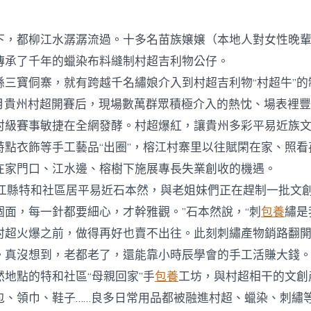
期
包
養
網
下，都柳江水潺潺流過。十多名苗族嬢嬢（本地人對女性晚
站
比
傳承了千年的蠟染布料縫制村超吉利物公仔。
擬
寶侗寨，就有跨越千名繡娘介入到村超吉利物“村超牛”的
遺
飄
月貴州村超開賽后，現場數萬群眾積極介入的熱忱、場表裡
噴
村級賽事敏捷在全網發酵。村超爆紅，讓貴州多彩平易近族文明
鼻
芳
特點衣飾等手工藝品“出圈”，榕江村寨里以往賦閑在家、照看
華
在家門口、江水邊、榕樹下施展專長失業創收的機遇。
創
業
縣特和社區居平易近石本然，與老姐妹們正在趕制一批文創
嬢
個面，每一針都要細心，才幹雅觀。”石本然說，“刺
包養
繡是
嬢
失
村超火爆之前，做得再好也賣不出往。此刻刺繡產物銷路翻
業
。真沒想到，老都老了，還能靠小時辰學會的手工活賺大錢。
_
中
然地點的特和社區“母親回家”手
包養
工坊，與村超相干的文創
國
網
包、領巾、鞋子……良多日常用品都被融進村超、蠟染、刺繡