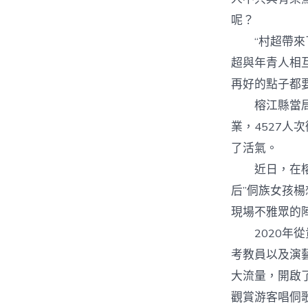
呢？
“村超帶來了
超與年青人相
再好的點子都
榕江縣當局供
業，4527人
了活氣。
近日，在榕江
后”侗族女孩
現場不雅眾的
2020年從
考教員以及演
大流量，開啟
觀賞游客唱侗歌