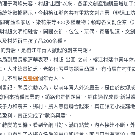
中
助理于海峰先容，村超“出圈”以來，各類文創產物銷量增加了
計數據顯示，今朝榕江縣內共有重點文創企業（非遺工坊
，開闢有藍染家居、染花集等400多種產物；領導各文創企業
與村超文明相融會，開闢衣飾、包包、玩偶、家居裝潢、文
及村超衍生孩子品200余種。
的背后，是榕江年青人掀起的創業高潮。
副局長龍清華表現，村超“出圈”之前，榕江村落中青年休
工，人才總量缺乏、老齡化嚴重等題目凸顯，“有時辰在村里
，見不到幾
包養網
個年青人”。
記、縣長徐勃以為，以前年青人外流嚴重，是由於故鄉成
意回來搞種養業的，銷路也是個題目”，經由過程成長“新媒體
孩子力和農業、鄉村、農人無機聯合起來，真正讓老小邊窮
盈利，真正完成了“數商興農”。
變的契機。看到全網叫好、滿屏點贊，游客接連不斷，外
焉，更看到了故鄉立名后的變更和機會。家門口就有奔頭，