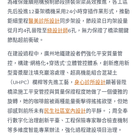
為確保連續剛構預制節段拼裝架梁高效推進，各工區
先后投進12臺架橋機采用24小時穿插作業形式，推動
鉅細里程
醫美診所設計
同步架設，節段梁日均架設量
從月均4孔晉陞至
綠設計師
6孔，無力保證了橋梁關鍵
節點超前衝破。
在建設過程中，廣州地鐵建設者們強化平安質量管
控，構建“網格化+穿透式”立體管控體系，創新應用新
型膏漿壓注填充巖溶處理、超高機能組合混凝土
（UHPC）欄桿等先進工藝，
身心診所設計
顯著晉陞
橋梁施工平安管控與質量保證程度她做了一個優雅的
旋轉，她的咖啡館被兩種能量衝擊得搖搖欲墜，但她
卻感到前所未有
民生社區室內設計
的平靜。；周全奉
行數字化治理創新平臺、工程保險專家聯合檢查機制
等多維度智能專業辦法，強化過程建設項目治理。