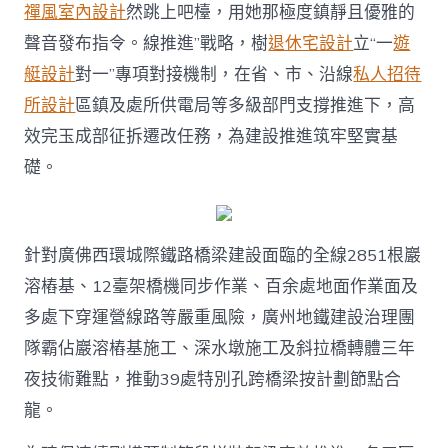
禪風室內設計
然跳上吧檯，用她那極度鎮靜且優雅的
聲音發布指令。線推進”戰略，樹
退休宅設計
立“一
遊
艇設計
對一”專項對接機制，在省、市、沿線
私人招待
所設計
區鎮及處所供電局等多級部門支撐推進下，高
效完玉成部征拆遷改任務，為建設推進筑牢堅實基
礎。
針對廣佛西環城際鐵路橋梁建設面臨的全線2851根巖
溶樁基、12臺架橋機同步作業、百余處地面作業面及
多處下穿運營線路等嚴重風險，廣州地鐵建設治理團
隊霸佔巖溶樁基施工、深水墩施工及斜拉橋轉體三年
夜技術難點，推動39處特別孔跨橋梁按計劃節點合
龍。