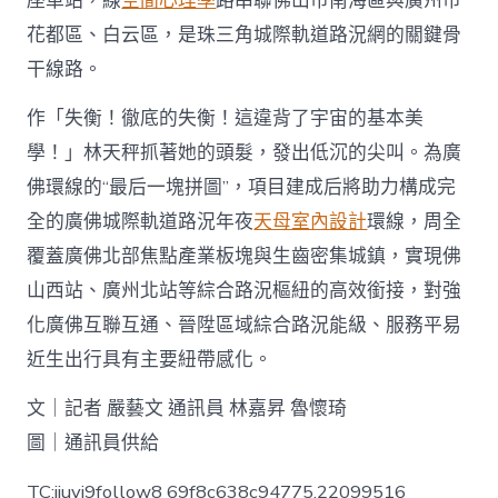
座車站，線
空間心理學
路串聯佛山市南海區與廣州市
花都區、白云區，是珠三角城際軌道路況網的關鍵骨
干線路。
作「失衡！徹底的失衡！這違背了宇宙的基本美
學！」林天秤抓著她的頭髮，發出低沉的尖叫。為廣
佛環線的“最后一塊拼圖”，項目建成后將助力構成完
全的廣佛城際軌道路況年夜
天母室內設計
環線，周全
覆蓋廣佛北部焦點產業板塊與生齒密集城鎮，實現佛
山西站、廣州北站等綜合路況樞紐的高效銜接，對強
化廣佛互聯互通、晉陞區域綜合路況能級、服務平易
近生出行具有主要紐帶感化。
文｜記者 嚴藝文 通訊員 林嘉昇 魯懷琦
圖｜通訊員供給
TC:jiuyi9follow8 69f8c638c94775.22099516