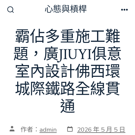
跳
心態與槓桿
至
搜
選
尋
單
主
切
霸佔多重施工難
要
換
開
內
關
題，廣JIUYI俱意
容
室內設計佛西環
城際鐵路全線貫
通
發
文
作者：
admin
2026 年 5 月 5 日
表
章