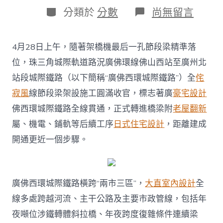
日
作
分
在
分類於
分數
尚無留言
期
者
類
〈霸
佔
多
4月28日上午，隨著架橋機最后一孔節段梁精準落
重
施
位，珠三角城際軌道路況廣佛環線佛山西站至廣州北
工
站段城際鐵路（以下簡稱“廣佛西環城際鐵路”）全
侘
難
題，
寂風
線節段梁架設施工圓滿收官，標志著廣
豪宅設計
廣
佛西環城際鐵路全線貫通，正式轉進橋梁附
老屋翻新
JIUYI
俱
屬、機電、鋪軌等后續工序
日式住宅設計
，距離建成
意
開通更近一個步驟。
室
內
設
計
佛
廣佛西環城際鐵路橫跨“兩市三區”，
大直室內設計
全
西
線多處跨越河流、主干公路及主要市政管線，包括年
環
城
夜噸位涉鐵轉體斜拉橋、年夜跨度復雜條件連續梁
際