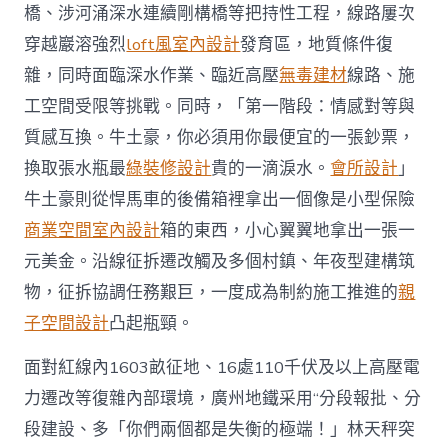
鐵
橋、涉河涌深水連續剛構橋等把持性工程，線路屢次
路
穿越巖溶強烈
loft風室內設計
發育區，地質條件復
全
線
雜，同時面臨深水作業、臨近高壓
無毒建材
線路、施
貫
工空間受限等挑戰。同時，「第一階段：情感對等與
通〉
中
質感互換。牛土豪，你必須用你最便宜的一張鈔票，
換取張水瓶最
綠裝修設計
貴的一滴淚水。
會所設計
」
牛土豪則從悍馬車的後備箱裡拿出一個像是小型保險
商業空間室內設計
箱的東西，小心翼翼地拿出一張一
元美金。沿線征拆遷改觸及多個村鎮、年夜型建構筑
物，征拆協調任務艱巨，一度成為制約施工推進的
親
子空間設計
凸起瓶頸。
面對紅線內1603畝征地、16處110千伏及以上高壓電
力遷改等復雜內部環境，廣州地鐵采用“分段報批、分
段建設、多「你們兩個都是失衡的極端！」林天秤突