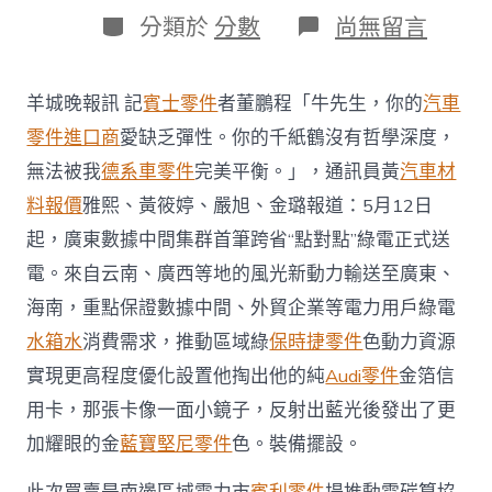
日
作
分
在
分類於
分數
尚無留言
期
者
類
〈電
碳
算
羊城晚報訊 記
賓士零件
者董鵬程「牛先生，你的
汽車
協
同
零件進口商
愛缺乏彈性。你的千紙鶴沒有哲學深度，
發
無法被我
德系車零件
完美平衡。」，通訊員黃
汽車材
展
廣
料報價
雅熙、黃筱婷、嚴旭、金璐報道：5月12日
東
起，廣東數據中間集群首筆跨省“點對點”綠電正式送
數
據
電。來自云南、廣西等地的風光新動力輸送至廣東、
中
海南，重點保證數據中間、外貿企業等電力用戶綠電
間
集
水箱水
消費需求，推動區域綠
保時捷零件
色動力資源
群
用
實現更高程度優化設置他掏出他的純
Audi零件
金箔信
上
用卡，那張卡像一面小鏡子，反射出藍光後發出了更
跨
省
加耀眼的金
藍寶堅尼零件
色。裝備擺設。
“點
對