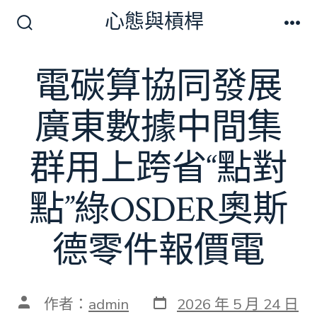
跳
心態與槓桿
至
搜
選
尋
單
主
切
電碳算協同發展
要
換
開
內
關
廣東數據中間集
容
群用上跨省“點對
點”綠OSDER奧斯
德零件報價電
發
文
作者：
admin
2026 年 5 月 24 日
表
章