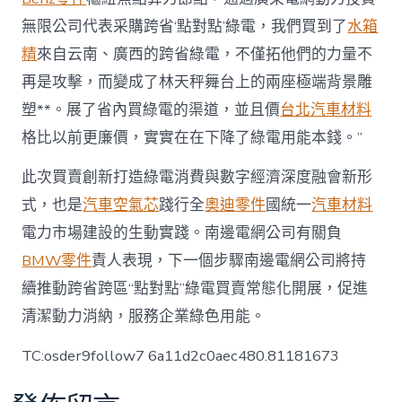
無限公司代表采購跨省‘點對點’綠電，我們買到了
水箱
精
來自云南、廣西的跨省綠電，不僅拓他們的力量不
再是攻擊，而變成了林天秤舞台上的兩座極端背景雕
塑**。展了省內買綠電的渠道，並且價
台北汽車材料
格比以前更廉價，實實在在下降了綠電用能本錢。”
此次買賣創新打造綠電消費與數字經濟深度融會新形
式，也是
汽車空氣芯
踐行全
奧迪零件
國統一
汽車材料
電力市場建設的生動實踐。南邊電網公司有關負
BMW零件
責人表現，下一個步驟南邊電網公司將持
續推動跨省跨區“點對點”綠電買賣常態化開展，促進
清潔動力消納，服務企業綠色用能。
TC:osder9follow7 6a11d2c0aec480.81181673