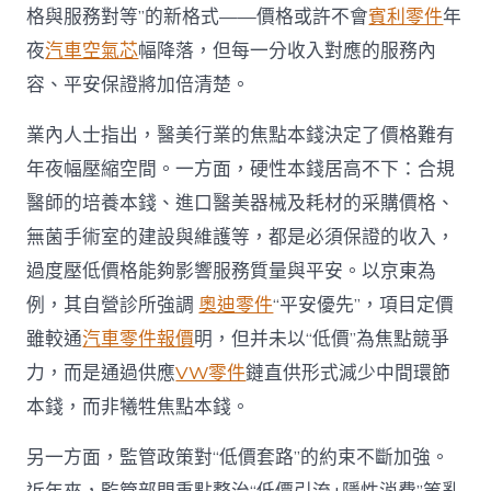
格與服務對等”的新格式——價格或許不會
賓利零件
年
夜
汽車空氣芯
幅降落，但每一分收入對應的服務內
容、平安保證將加倍清楚。
業內人士指出，醫美行業的焦點本錢決定了價格難有
年夜幅壓縮空間。一方面，硬性本錢居高不下：合規
醫師的培養本錢、進口醫美器械及耗材的采購價格、
無菌手術室的建設與維護等，都是必須保證的收入，
過度壓低價格能夠影響服務質量與平安。以京東為
例，其自營診所強調
奧迪零件
“平安優先”，項目定價
雖較通
汽車零件報價
明，但并未以“低價”為焦點競爭
力，而是通過供應
VW零件
鏈直供形式減少中間環節
本錢，而非犧牲焦點本錢。
另一方面，監管政策對“低價套路”的約束不斷加強。