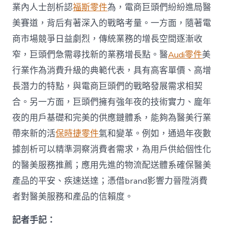
業內人士剖析認
福斯零件
為，電商巨頭們紛紛進局醫
美賽道，背后有著深入的戰略考量。一方面，隨著電
商市場競爭日益劇烈，傳統業務的增長空間逐漸收
窄，巨頭們急需尋找新的業務增長點。醫
Audi零件
美
行業作為消費升級的典範代表，具有高客單價、高增
長潛力的特點，與電商巨頭們的戰略發展需求相契
合。另一方面，巨頭們擁有強年夜的技術實力、龐年
夜的用戶基礎和完美的供應鏈體系，能夠為醫美行業
帶來新的活
保時捷零件
氣和變革。例如，通過年夜數
據剖析可以精準洞察消費者需求，為用戶供給個性化
的醫美服務推薦；應用先進的物流配送體系確保醫美
產品的平安、疾速送達；憑借brand影響力晉陞消費
者對醫美服務和產品的信賴度。
記者手記：