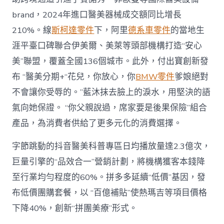
brand，2024年進口醫美器械成交額同比增長
210%。線
斯柯達零件
下，阿里
德系車零件
的當地生
涯平臺口碑聯合伊美爾、美萊等頭部機構打造“安心
美”聯盟，覆蓋全國136個城市。此外，付出寶創新發
布 “醫美分期+“花兒，你放心，你
BMW零件
爹娘絕對
不會讓你受辱的。”藍沐抹去臉上的淚水，用堅決的語
氣向她保證。 “你父親說過，席家要是後果保險”組合
產品，為消費者供給了更多元化的消費選擇。
字節跳動的抖音醫美科普專區日均播放量達2.3億次，
巨量引擎的“品效合一”營銷計劃，將機構獲客本錢降
至行業均勻程度的60%。拼多多延續“低價”基因，發
布低價團購套餐，以 “百億補貼”使熱瑪吉等項目價格
下降40%，創新“拼團美療”形式。