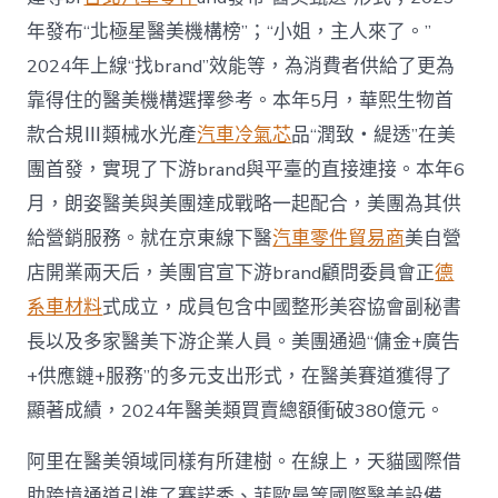
年發布“北極星醫美機構榜”；“小姐，主人來了。”
2024年上線“找brand”效能等，為消費者供給了更為
靠得住的醫美機構選擇參考。本年5月，華熙生物首
款合規Ⅲ類械水光產
汽車冷氣芯
品“潤致・緹透”在美
團首發，實現了下游brand與平臺的直接連接。本年6
月，朗姿醫美與美團達成戰略一起配合，美團為其供
給營銷服務。就在京東線下醫
汽車零件貿易商
美自營
店開業兩天后，美團官宣下游brand顧問委員會正
德
系車材料
式成立，成員包含中國整形美容協會副秘書
長以及多家醫美下游企業人員。美團通過“傭金+廣告
+供應鏈+服務”的多元支出形式，在醫美賽道獲得了
顯著成績，2024年醫美類買賣總額衝破380億元。
阿里在醫美領域同樣有所建樹。在線上，天貓國際借
助跨境通道引進了賽諾秀、菲歐曼等國際醫美設備