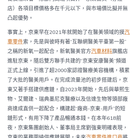
店）各項目標價格多在千元以下，與市場價比擬并無
凸起優勢。
事實上，京東早在2021年就開始了在醫美領域的摸
汽
車零件
索，先是與彼時有著“互聯網醫美平臺第一股”
之稱的新氧一起配合，新氧醫美官方
汽車材料
旗艦店
進駐京東，隨后雙方聯手共建的“京東安康醫美”頻道
正式上線，引進了超2000家認證醫療美容機構，積累
了大批的醫美用戶。在完成流量池的初步搭建后，京
東又著手搭建供應鏈，自2023年開始，先后與華熙生
物、艾爾建、瑞典墨尼克醫療以及信達生物等頭部廠
商達成直供一起配合，構建起“廠商-京東-用戶”的短
鏈形式，有用下降了產品暢通本錢。在本年618前
夜，京東集團創始人、董事局主席劉強東明確表現，
京東的業務圍繞供應鏈展開，未來
汽車零件進口商
將