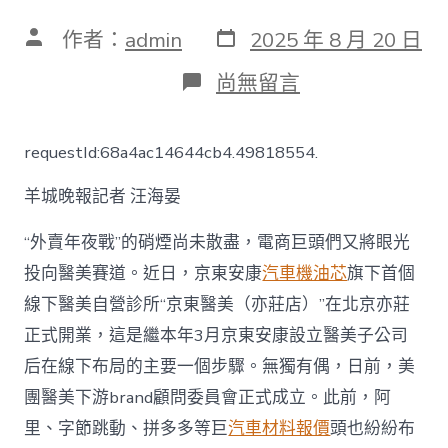
發
文
作者：
admin
2025 年 8 月 20 日
表
章
日
作
在
尚無留言
期
者
〈電
商
巨
requestId:68a4ac14644cb4.49818554.
頭
集
羊城晚報記者 汪海晏
體
進
局
“外賣年夜戰”的硝煙尚未散盡，電商巨頭們又將眼光
醫
投向醫美賽道。近日，京東安康
汽車機油芯
旗下首個
美
賽
線下醫美自營診所“京東醫美（亦莊店）”在北京亦莊
道
正式開業，這是繼本年3月京東安康設立醫美子公司
試
圖
后在線下布局的主要一個步驟。無獨有偶，日前，美
在
團醫美下游brand顧問委員會正式成立。此前，阿
這
片
里、字節跳動、拼多多等巨
汽車材料報價
頭也紛紛布
市