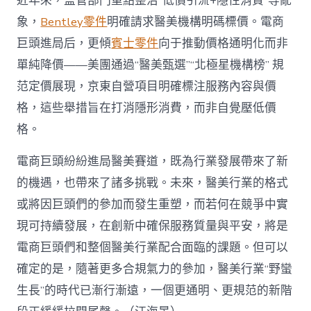
近年來，監管部門重點整治“低價引流+隱性消費”等亂
象，
Bentley零件
明確請求醫美機構明碼標價。電商
巨頭進局后，更傾
賓士零件
向于推動價格通明化而非
單純降價——美團通過“醫美甄選”“北極星機構榜” 規
范定價展現，京東自營項目明確標注服務內容與價
格，這些舉措旨在打消隱形消費，而非自覺壓低價
格。
電商巨頭紛紛進局醫美賽道，既為行業發展帶來了新
的機遇，也帶來了諸多挑戰。未來，醫美行業的格式
或將因巨頭們的參加而發生重塑，而若何在競爭中實
現可持續發展，在創新中確保服務質量與平安，將是
電商巨頭們和整個醫美行業配合面臨的課題。但可以
確定的是，隨著更多合規氣力的參加，醫美行業“野蠻
生長”的時代已漸行漸遠，一個更通明、更規范的新階