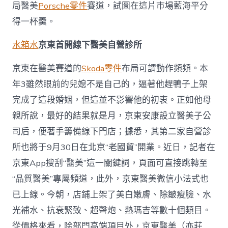
局醫美
Porsche零件
賽道，試圖在這片市場藍海平分
場
藍
得一杯羹。
海
平
水箱水
京東首開線下醫美自營診所
分
得
OSDER
京東在醫美賽道的
Skoda零件
布局可謂動作頻頻。本
奧
年3雖然眼前的兒媳不是自己的，逼著他趕鴨子上架
斯
德
完成了這段婚姻，但這並不影響他的初衷。正如他母
汽
親所說，最好的結果就是月，京東安康設立醫美子公
車
材
司后，便著手籌備線下門店；據悉，其第二家自營診
料
所也將于9月30日在北京“老國貿”開業。近日，記者在
一
杯
京東App搜刮“醫美”這一關鍵詞，頁面可直接跳轉至
羹〉
“品質醫美”專屬頻道，此外，京東醫美微信小法式也
中
已上線。今朝，店鋪上架了美白嫩膚、除皺瘦臉、水
光補水、抗衰緊致、超聲炮、熱瑪吉等數十個類目。
從價格來看，除部門高端項目外，京東醫美（亦莊