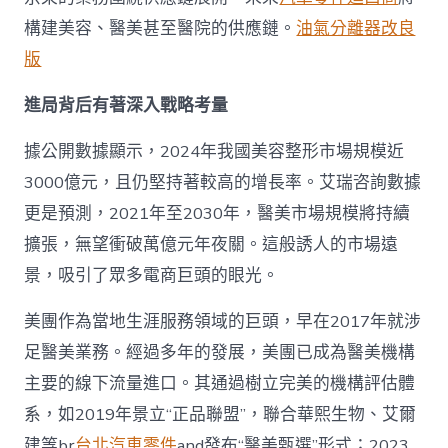
構建美容、醫美甚至醫院的供應鏈。
油氣分離器改良
版
進局背后有著深入戰略考量
據公開數據顯示，2024年我國美容整形市場規模近
3000億元，且仍堅持著較高的增長率。艾瑞咨詢數據
更是預測，2021年至2030年，醫美市場規模將持續
擴張，無望衝破萬億元年夜關。這般誘人的市場遠
景，吸引了眾多電商巨頭的眼光。
美團作為當地生涯服務領域的巨頭，早在2017年就涉
足醫美業務。經過多年的發展，美團已成為醫美機構
主要的線下流量進口。其通過樹立完美的機構評估體
系，如2019年景立“正品聯盟”，聯合華熙生物、艾爾
建等br
台北汽車零件
and發布“醫美甄選”形式；2023