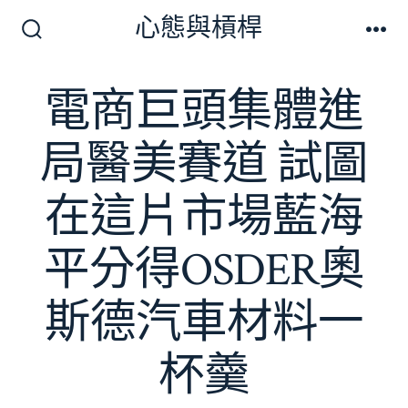
跳
心態與槓桿
至
搜
選
尋
單
主
切
電商巨頭集體進
要
換
開
內
關
局醫美賽道 試圖
容
在這片市場藍海
平分得OSDER奧
斯德汽車材料一
杯羹