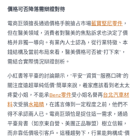
價格可否降落需辯證對待
電商巨頭擅長通過價格手腕搶占市場
藍寶堅尼零件
，
但在醫美領域，消費者對醫美的焦點訴求也決定了價
格并非獨一導向。有業內人士認為，從行業特徵、本
錢結構及當前布局來看，醫美價格可否被“打下來”，
需結合實際情況辯證剖析。
小紅書等平臺的討論顯示，“平安”“資質”“服務口碑”的
關注度遠超單純低價“簡單來說，羲家應該看到老太太
疼愛小姐，不能承
Benz零件
受小姐名譽再
台北汽車材
料
次受損
水箱精
，在謠言傳到一定程度之前，他們不
得不承認兩人已。電商巨頭恰是捉住這一需求，通過
平臺背書（如京東自營、美團正品聯盟）樹立信賴，
而非靠低價吸引客戶。這種趨勢下，行業能夠構成“價