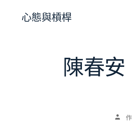
跳
至
心態與槓桿
主
要
內
容
陳春安
文
作
章
作