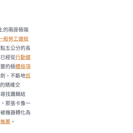
上的兩座極端
一般勞工健檢
七點五公分的長
，已經從
行動健
心靈的極
體檢項
之劍，不斷地
巡
的精確交
中尋找邏輯結
卡，那張卡像一
圈被機器轉化為
檢推薦
。