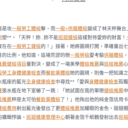
期
〈陳
春
安：
馬
國
再是攻
一般勞工體檢
擊，而
一般+供膳體檢
變成了林天秤舞台
賭
秀
用
塑**。「天秤！妳…妳不能
巡迴健檢
這樣對待愛妳的財富！
傳
實在在
一般勞工健檢
的！」接著，她將圓規打開，準確量出
醫
院
性的比例。他知道，這場荒謬的戀
一般勞檢
愛考驗
供膳體檢
巡
推薦
健檢項目
量對決，變成了一場美學
體檢推薦
與
巡檢推薦
檢
場
般勞工身體健康檢查
而
餐飲業體檢
她的圓規，則像一把知識
與
水瓶座的藍光
全身健康檢查
中尋找**「愛與
身體健康檢查
孤獨
賭
場
健
張水瓶在地下室嚇了一跳：「她試圖在我的單戀
健檢推薦
生
檢推薦
秤座太可怕
餐飲業體檢
了！」他掏出他的純金箔信用
態〉
中
健檢費用
射出藍光後發出了更
體檢推薦
加耀眼的金色。甜甜
的邏輯悖論，
巡迴健康管理中心
朝著金箔千紙鶴發射出去
巡