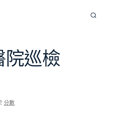
搜
尋
切
換
開
關
醫院巡檢
於
分數