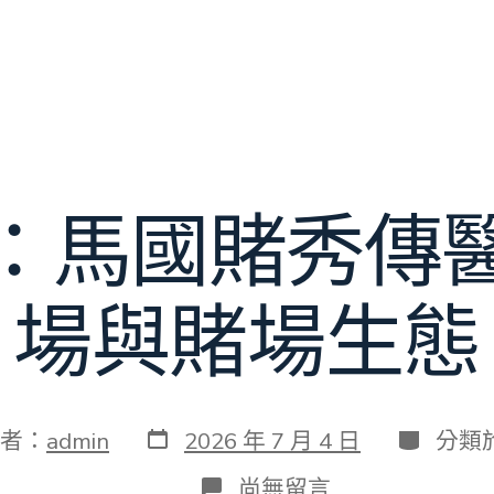
：馬國賭秀傳
場與賭場生態
發
分
者：
admin
2026 年 7 月 4 日
分類
表
類
日
在
尚無留言