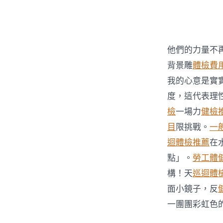
者
他們的力量不
背景雕
體檢費
我的心意是實
度，這代表理
檢
一場力
健檢
目
限挑戰。
一
迴體檢推薦
在
點」。
勞工體
構！天
巡迴體
面小鏡子，反
一團團彩虹色