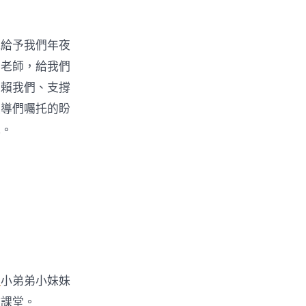
院給予我們年夜
和老師，給我們
信賴我們、支撐
領導們囑托的盼
我。
流
小弟弟小妹妹
微課堂。