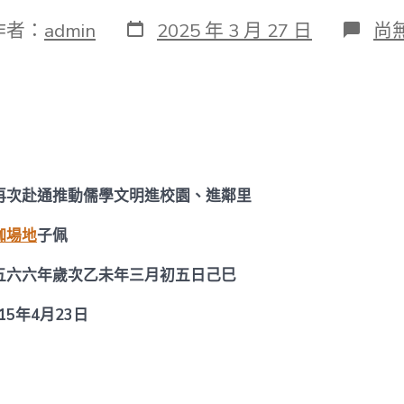
發
在
作者：
admin
2025 年 3 月 27 日
尚
表
〈
日
明
期
找
九
宮
格
私
密
空
再次赴通推動儒學文明進校園、進鄰里
間
師
伽場地
子佩
長
教
五六六年歲次乙未年三月初五日己巳
師
再
年4月23日
次
赴
南
通
推