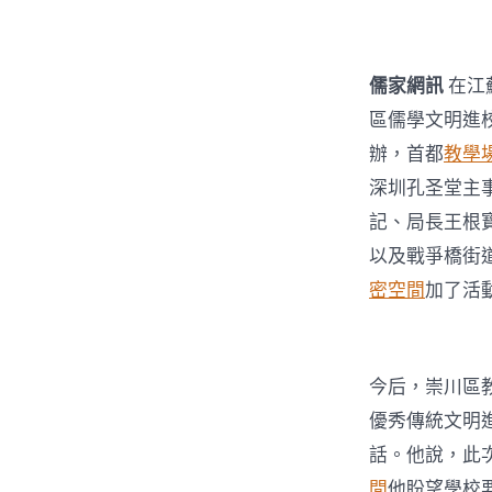
儒家網訊
在江
區儒學文明進
辦，首都
教學
深圳孔圣堂主
記、局長王根
以及戰爭橋街
密空間
加了活
今后，崇川區
優秀傳統文明
話。他說，此
間
他盼望學校