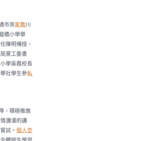
通市崇
家教
川
、
龍橋小學舉
主任陳明傳授，
〉
體局黨工委書
橋小學吳霞校長
國學社學生參
私
團隊，積極推進
熱情瀰漫的講
益嘗試。
個人空
強全體師生學習