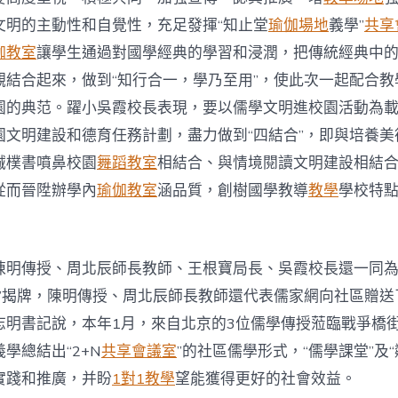
文明的主動性和自覺性，充足發揮“知止堂
瑜伽場地
義學”
共享
伽教室
讓學生通過對國學經典的學習和浸潤，把傳統經典中
觀結合起來，做到“知行合一，學乃至用”，使此次一起配合教
園的典范。躍小吳霞校長表現，要以儒學文明進校園活動為
園文明建設和德育任務計劃，盡力做到“四結合”，即與培養美
誠樸書噴鼻校園
舞蹈教室
相結合、與情境閱讀文明建設相結
從而晉陞辦學內
瑜伽教室
涵品質，創樹國學教導
教學
學校特
陳明傳授、周北辰師長教師、王根寶局長、吳霞校長還一同為“
架”揭牌，陳明傳授、周北辰師長教師還代表儒家網向社區贈送
志明書記說，本年1月，來自北京的3位儒學傳授蒞臨戰爭橋
學總結出“2+N
共享會議室
”的社區儒學形式，“儒學課堂”及
實踐和推廣，并盼
1對1教學
望能獲得更好的社會效益。