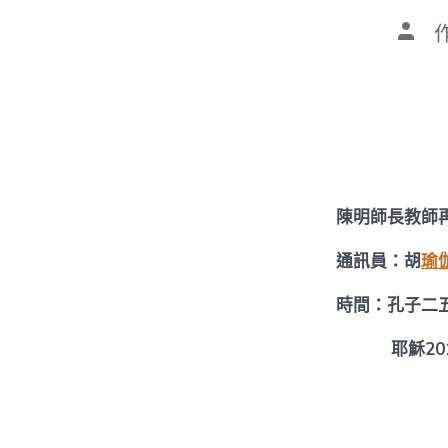
文
章
作
者
陳明師長教師
通訊員：胡
瑜
時間：孔子二
耶穌2015