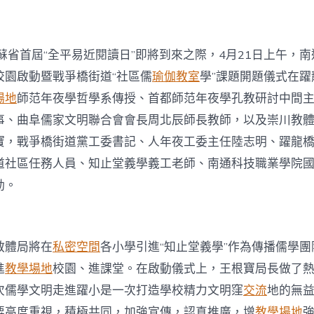
動
儒
學
進
蘇省首屆“全平易近閱讀日”即將到來之際，4月21日上午，南
校
園
校園啟動暨戰爭橋街道“社區儒
瑜伽教室
學”課題開題儀式在躍
進
場地
師范年夜學哲學系傳授、首都師范年夜學孔教研討中間
鄰
里
事、曲阜儒家文明聯合會會長周北辰師長教師，以及崇川教
中
寶，戰爭橋街道黨工委書記、人年夜工委主任陸志明、躍龍
道社區任務人員、知止堂義學義工老師、南通科技職業學院
動。
教體局將在
私密空間
各小學引進“知止堂義學”作為傳播儒學
進
教學場地
校園、進課堂。在啟動儀式上，王根寶局長做了
次儒學文明走進躍小是一次打造學校精力文明窪
交流
地的無
要高度重視，積極共同，加強宣傳，認真推廣，增
教學場地