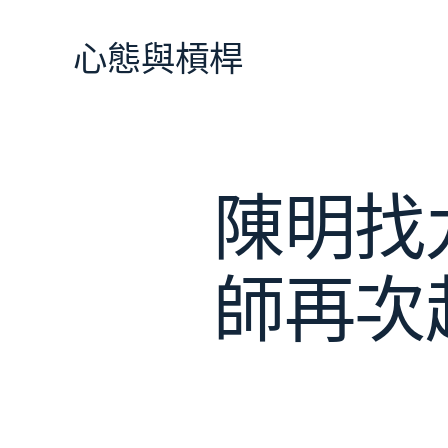
跳
至
心態與槓桿
主
要
內
容
陳明找
師再次