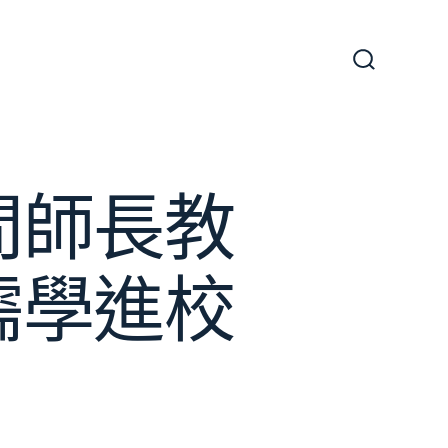
搜
尋
切
換
開
關
間師長教
儒學進校