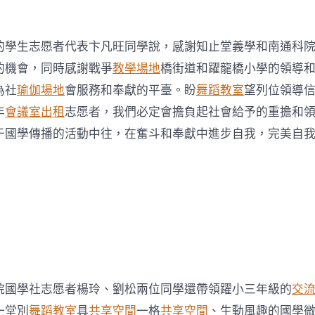
的學生志愿者代表卞凡旺同學說，感謝知止堂義學和南通科
的機會，同時感謝戰爭
教學場地
橋街道和躍龍橋小學的領導
為社
瑜伽場地
會服務和奉獻的平臺。盼
舞蹈教室
望列位領導
年
會議室出租
志愿者，我們必定會擔負起社會給予的重擔和
于國學傳播的活動中往，在奮斗和奉獻中進步自我，完美自
院國學社志愿者楊玲、劉松兩位同學還帶領躍小三年級的
交
一堂別
舞蹈教室
具
共享空間
一格
共享空間
、生動風趣的國學