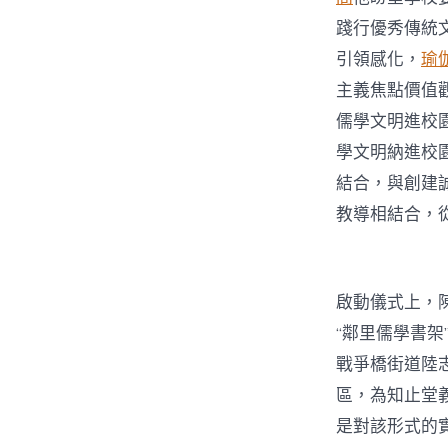
踐行優秀傳統
引領感化，
瑜
主義焦點價值
儒學文明進校
學文明納進校
結合，與創建
教導相結合，
啟動儀式上，
“鄰里儒學書
戰爭橋街道陸
區，為知止堂義
是對該形式的