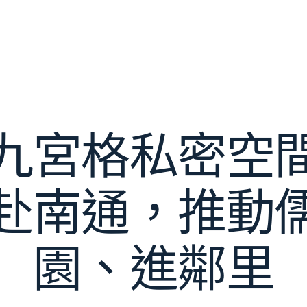
九宮格私密空
赴南通，推動
園、進鄰里