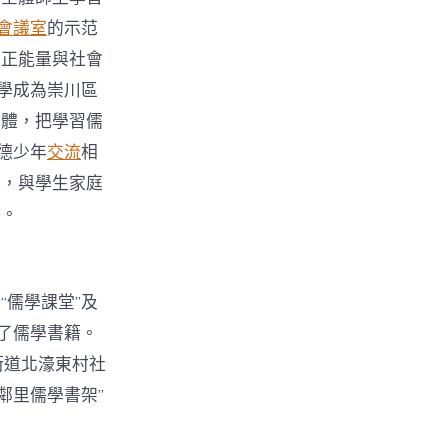
會議室
的示范
的正能量與社會
學成為崇川區
載體，把學習儒
德少年
交流
相
合，與學生家庭
點。
儒學課堂”及
了儒學書籍。
街道北濠東村社
“鄰里儒學書架”