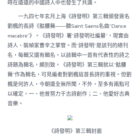
時在遠遠的中國詩人中也發生了共識。
一九四七年玄月上海《詩發明》第三輯頒發簽名
劉楓的長詩《骷髏舞——聽Saint Saens名曲“Dance
macabre”》。《詩發明》署“詩發明社編纂”，現實由
詩人、裝幀家曹辛之掌管。而“詩發明”是該刊的總刊
名，每輯又還有輯名，以該輯中一首有代表性的詩之
詩題為輯名，頗別致。《詩發明》第三輯就以“骷髏
舞”作為輯名，可見編者對劉楓這首長詩的重視。但劉
楓是何許人，今朝還全無所聞，不外，至多有兩點可
以確定，一、他曾努力于古詩創作；二、他愛好古典
音樂。
《詩發明》第三輯封面