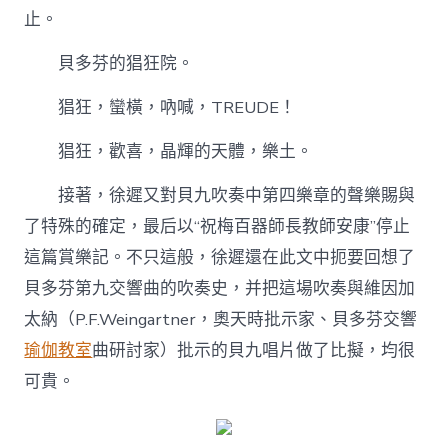
止。
貝多芬的猖狂院。
猖狂，蠻橫，吶喊，TREUDE！
猖狂，歡喜，晶輝的天體，樂土。
接著，徐遲又對貝九吹奏中第四樂章的聲樂賜與
了特殊的確定，最后以“祝梅百器師長教師安康”停止
這篇賞樂記。不只這般，徐遲還在此文中扼要回想了
貝多芬第九交響曲的吹奏史，并把這場吹奏與維因加
太納（P.F.Weingartner，奧天時批示家、貝多芬交響
瑜伽教室
曲研討家）批示的貝九唱片做了比擬，均很
可貴。