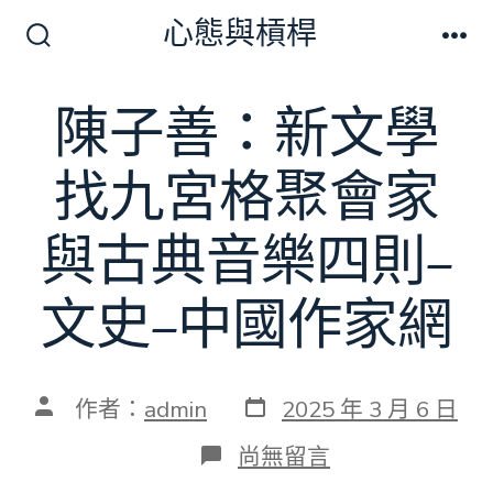
跳
心態與槓桿
至
搜
選
尋
單
主
切
陳子善：新文學
要
換
開
內
關
找九宮格聚會家
容
與古典音樂四則–
文史–中國作家網
發
文
作者：
admin
2025 年 3 月 6 日
表
章
日
作
在
尚無留言
期
者
〈陳