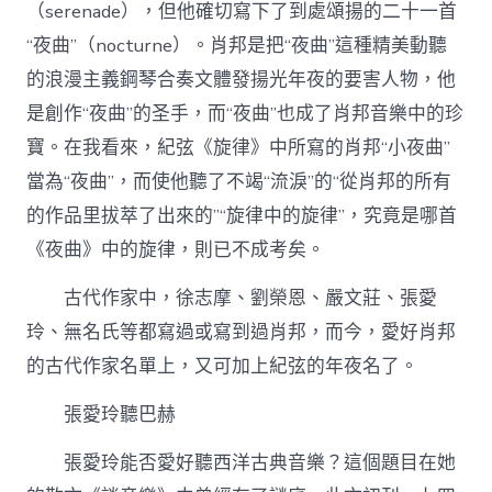
（serenade），但他確切寫下了到處頌揚的二十一首
“夜曲”（nocturne）。肖邦是把“夜曲”這種精美動聽
的浪漫主義鋼琴合奏文體發揚光年夜的要害人物，他
是創作“夜曲”的圣手，而“夜曲”也成了肖邦音樂中的珍
寶。在我看來，紀弦《旋律》中所寫的肖邦“小夜曲”
當為“夜曲”，而使他聽了不竭“流淚”的“從肖邦的所有
的作品里拔萃了出來的”“旋律中的旋律”，究竟是哪首
《夜曲》中的旋律，則已不成考矣。
古代作家中，徐志摩、劉榮恩、嚴文莊、張愛
玲、無名氏等都寫過或寫到過肖邦，而今，愛好肖邦
的古代作家名單上，又可加上紀弦的年夜名了。
張愛玲聽巴赫
張愛玲能否愛好聽西洋古典音樂？這個題目在她