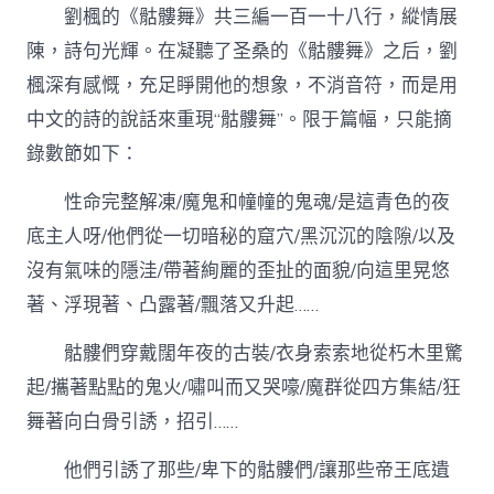
劉楓的《骷髏舞》共三編一百一十八行，縱情展
陳，詩句光輝。在凝聽了圣桑的《骷髏舞》之后，劉
楓深有感慨，充足睜開他的想象，不消音符，而是用
中文的詩的說話來重現“骷髏舞”。限于篇幅，只能摘
錄數節如下：
性命完整解凍/魔鬼和幢幢的鬼魂/是這青色的夜
底主人呀/他們從一切暗秘的窟穴/黑沉沉的陰隙/以及
沒有氣味的隱洼/帶著絢麗的歪扯的面貌/向這里晃悠
著、浮現著、凸露著/飄落又升起……
骷髏們穿戴闊年夜的古裝/衣身索索地從朽木里驚
起/攜著點點的鬼火/嘯叫而又哭嚎/魔群從四方集結/狂
舞著向白骨引誘，招引……
他們引誘了那些/卑下的骷髏們/讓那些帝王底遺