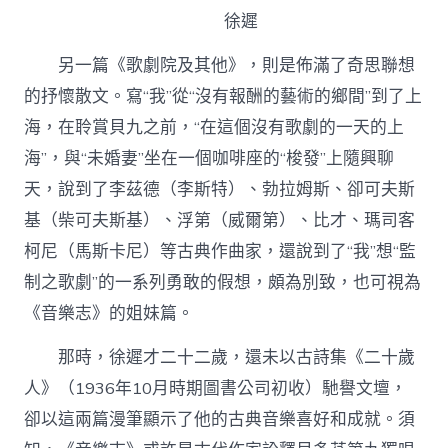
徐遲
另一篇《歌劇院及其他》，則是佈滿了奇思聯想
的抒懷散文。寫“我”從“沒有報酬的藝術的鄉間”到了上
海，在聆賞貝九之前，“在這個沒有歌劇的一天的上
海”，與“未婚妻”坐在一個咖啡座的“梭發”上隨興聊
天，說到了李茲德（李斯特）、勃拉姆斯、卻可夫斯
基（柴可夫斯基）、浮第（威爾第）、比才、瑪司客
柯尼（馬斯卡尼）等古典作曲家，還說到了“我”想“監
制之歌劇”的一系列勇敢的假想，頗為別致，也可視為
《音樂志》的姐妹篇。
那時，徐遲才二十二歲，還未以古詩集《二十歲
人》（1936年10月時期圖書公司初收）馳譽文壇，
卻以這兩篇漫筆顯示了他的古典音樂喜好和成就。須