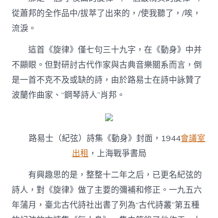
從蕭邦的全作品中/拔萃了出來的，/使我聽了，/唉，
流淚。
這首《旋律》僅七句三十九字，在《動身》中并
不顯眼。但對研討古代作家與古典音樂關系而言，倒
是一首不克不及或缺的詩，由於路易士在詩中詠贊了
波蘭作曲家、“鋼琴詩人”肖邦。
路易士（紀弦）詩集《動身》封面，1944
會議室
出租
，上海戰爭書局
有興趣思的是，整整十二年之后，已更名紀弦的
詩人，對《旋律》做了主要的彌補和修正。一九五六
年蒲月，臺北古代詩社出書了列為“古代詩叢”第五種