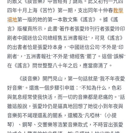
的散文《談音樂》中曾經有了謎底。此文初刊一九四
四年十月上海《苦竹》第一期，支出同年十仲春
教學
場地
第一版的她的第一本散文集《謠言》。據《謠
言》版權頁所示，此書“著作者張愛玲刊行者張愛玲印
刷者中國迷信公司總經售五洲書報社”，可見《謠言》
的出書者恰是張愛玲本身，“中國迷信公司”不外是“印
刷者”，“五洲書報社”不外是“總經售”罷了。這個“誤解”
在《謠言》問世整整八十年之后，應當廓清了。
《談音樂》開門見山，第一句話就是“我不年夜愛
好音樂”。還進一個步驟引申道：“不知為什么，色彩
與氣息經常使我快活，而一切的音樂都是悲痛的。”話
雖這般說，張愛玲仍是逼真地回想了她從小到年夜與
音樂剪不竭理還亂的關系，還觸及“凡啞林”（小提
琴）、鋼琴、交響樂等浩繁音樂款式，不時冒出張愛