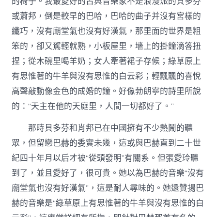
的椅子。我最愛好的古典音樂家不是浪漫派的貝多芬
或蕭邦，倒是較早的巴哈，巴哈的曲子并沒有宮樣的
纖巧，沒有廟堂氣也沒有好漢氣，那里面的世界是粗
笨的，卻又駕輕就熟，小板屋里，墻上的掛鐘滴答扭
捏；從木碗里喝羊奶；女人牽著裙子存候；綠草原上
有思惟著的牛羊與沒有思惟的白云彩；輕飄飄的喜悅
高聲敲動像金色的成婚的鐘。好像勃朗寧的詩里所說
的：“天主在他的天庭里，人間一切都好了。”
那時貝多芬和肖邦已在中國擁有不少熱鬧的聽
眾，但留戀巴赫的委實未幾，這或與巴赫直到二十世
紀四十年月以后才被“從頭發明”有關系。但張愛玲聽
到了，並且愛好了，很可貴。她以為巴赫的音樂“沒有
廟堂氣也沒有好漢氣”，這是耐人尋味的。她還贊揚巴
赫的音樂是“綠草原上有思惟著的牛羊與沒有思惟的白