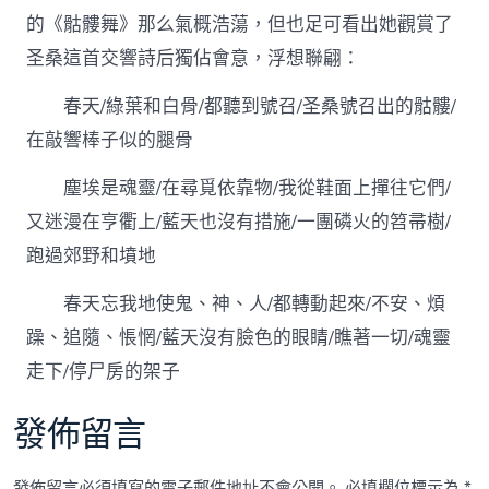
的《骷髏舞》那么氣概浩蕩，但也足可看出她觀賞了
圣桑這首交響詩后獨佔會意，浮想聯翩：
春天/綠葉和白骨/都聽到號召/圣桑號召出的骷髏/
在敲響棒子似的腿骨
塵埃是魂靈/在尋覓依靠物/我從鞋面上撣往它們/
又迷漫在亨衢上/藍天也沒有措施/一團磷火的笤帚樹/
跑過郊野和墳地
春天忘我地使鬼、神、人/都轉動起來/不安、煩
躁、追隨、悵惘/藍天沒有臉色的眼睛/瞧著一切/魂靈
走下/停尸房的架子
發佈留言
發佈留言必須填寫的電子郵件地址不會公開。
必填欄位標示為
*