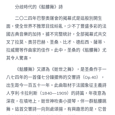
分歧時代的《骷髏舞》詩
二〇二四年巴黎奧運會的揭幕式是這般別開生
面，使全世界不雅眾目炫紛亂，少不了豐盛多彩的法
國古典音樂的加持。據不完整統計，全部揭幕式共交
叉了拉莫、奧芬巴赫、圣桑、比才、德彪西、薩蒂、
拉威爾等作曲家的佳作。此中，圣桑的《骷髏舞》尤
其令人驚喜。
《骷髏舞》又譯為《逝世之舞》，是圣桑作于一
八七四年的一首僅七分鐘擺佈的交響詩（Op.40），
出生距今一百五十一年。此曲取材于法國象征主義詩
人亨利·卡拉利斯（1840—1909）的詩篇，年夜意為
深夜，在墳地上，逝世神吹奏小提琴，伴一群骷髏跳
舞。這首交響詩一向到處頌揚，有興趣思的是，它昔