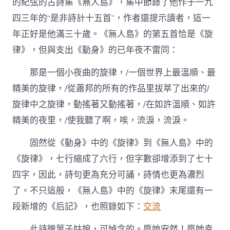
的紀弦的古詩集《無人島》，集中節錄了他作于一九
四三年的“是非詩計十五首”，作者還提示讀者，這一
年正好是他滿三十歲。《無人島》的第五首恰是《旋
律》，但與支出《動身》的已年夜不雷同：
那是一個小夜曲的旋律，/一個世界上最溫順、最
精美的旋律，/從蕭邦的所有的作品里拔萃了出來的/
旋律中之旋律，動搖著又動搖著，/在如許溫順、如許
精美的夜里，/使我聽了啊，唉，流淚，流淚。
固然從《動身》中的《旋律》到《無人島》中的
《旋律》，七行縮成了六行，但字數卻增添到了七十
四字，因此，詩句更為充分可誦，詩情也更為濃烈
了。不只這般，《無人島》中的《旋律》末尾還有一
段新增的《后記》，也照錄如下：
交流
此詩贈葉子姑娘，可悼念的。愿她安然！愿她幸