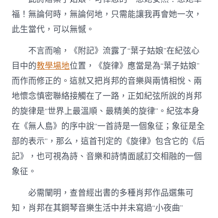
福！無論何時，無論何地，只需能讓我再會她一次，
此生當代，可以無憾。
不言而喻，《附記》流露了“葉子姑娘”在紀弦心
目中的
教學場地
位置，《旋律》應當是為“葉子姑娘”
而作而修正的。這就又把肖邦的音樂與兩情相悅、兩
地懷念慎密聯絡接觸在了一路，正如紀弦所說的肖邦
的旋律是“世界上最溫順、最精美的旋律”。紀弦本身
在《無人島》的序中說“一首詩是一個象征；象征是全
部的表示”，那么，這首刊定的《旋律》包含它的《后
記》，也可視為詩、音樂和詩情面感訂交相融的一個
象征。
必需闡明，查曾經出書的多種肖邦作品選集可
知，肖邦在其鋼琴音樂生活中并未寫過“小夜曲”