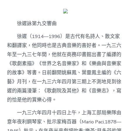
子
善：
新
文
徐遲詠第九交響曲
學
找
九
徐遲（1914—1996）是古代有名詩人、散文家
宮
和翻譯家，他同時也是古典音樂的喜好者。一九三六
格
聚
年至一九三七年間，他就在商務印書館出書了編譯的
會
《歌劇素描》《世界之名音樂家》和《樂曲與音樂家
家
與
的故事》等書。日前翻閱姚蘇鳳、葉靈鳳主編的《六
古
藝》月刊，在一九三六年四月第三期上不測地見到徐
典
音
遲的兩篇漫筆：《歌劇院及其他》和《音樂志》，寫
樂
的恰是他的賞樂心得。
四
則
–
一九三六年四月十四日上午，上海工部局樂隊由
文
意年夜利鋼琴家、批示家梅百器（Mario Paci,1878—
史
–
1946）批示，在年夜光亮劇場吹奏“樂圣”貝多芬的第