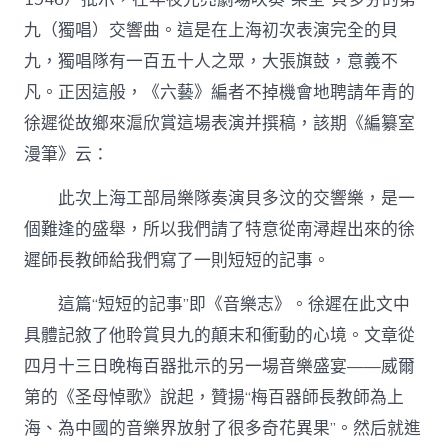
中
九（獨唱）交響曲。這是在上海初次表演完全的貝
國
作
九，獨唱隊有一百五十人之眾，大張旗鼓，意義不
家
凡。正因這般，《六藝》編者不掉機會地聘請年青的
網〉
中
徐遲從故鄉來滬欣賞這場表演并撰稿，該期《編纂室
漫筆》云：
此次上海工部局樂隊奏演貝多汶的交響樂，是一
個難逢的盛舉，所以我們請了特意從南潯趕出來的徐
遲師長教師給我們寫了一則短短的記事。
這篇“短短的記事”即《音樂志》。徐遲在此文中
具體記敘了他聆賞貝九的顛末和衝動的心境。文章從
四月十三日晚梅百器批示的另一場音樂盛宴——威爾
第的《圣母悼歌》說起，贊揚“梅百器師長教師為上
海、為中國的音樂界放射了很多奇花異果”。然后就進