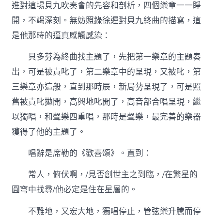
進對這場貝九吹奏會的先容和剖析，四個樂章一一睜
開，不竭深刻。無妨照錄徐遲對貝九終曲的描寫，這
是他那時的逼真感觸感染：
貝多芬為終曲找主題了，先把第一樂章的主題奏
出，可是被責叱了，第二樂章中的呈現，又被叱，第
三樂章亦這般，直到那時辰，新局勢呈現了，可是照
舊被責叱拋開，高興地叱開了，高音部合唱呈現，繼
以獨唱，和聲樂四重唱，那時是聲樂，最完善的樂器
獲得了他的主題了。
唱辭是席勒的《歡喜頌》。直到：
常人，俯伏啊，/見否創世主之到臨，/在繁星的
圓穹中找尋/他必定是住在星層的。
不難地，又宏大地，獨唱停止，管弦樂升騰而停