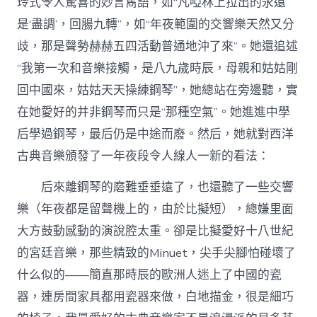
玲式令人驚喜的妙言雋語，如“凡啞林上拉出的永遠
是‘盡調’，回腸九轉”，如“年夜範圍的交響樂天然又分
歧，那是聲勢赫赫五四活動普通地沖了來”。她還追述
“我第一次和音樂接觸，是八九歲時辰，母親和姑姑剛
回中國來，姑姑天天操練鋼琴”，她總站在旁邊聽，實
在她愛好的并非鋼琴而只是“那種空氣”。她進進中學
后學過鋼琴，最后仍是中途而廢。然后，她就對西洋
古典音樂頒發了一年夜段令人線人一新的看法：
后來離鋼琴的磨難垂垂遠了，也還聽了一些交響
樂（年夜都是留聲機上的，由於比擬短），總嫌里面
大方鼓動感動的演說腔太重。卻是比擬愛好十八世紀
的宮廷音樂，那些精致的Minuet，尖手尖腳怕碰壞了
什么似的——簡直那時辰的歐洲人迷上了中國的瓷
器，連房間家具都用瓷器來做，白地描金，很是細巧