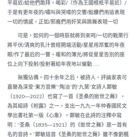
平易近/給他們跪拜，喝彩/（作為王國根柢平易近）/
于是有更年夜的/嘯叫與哭嚎的交響/骷髏們用這表現
一切的情感，正如/邪魔們用奸笑與跳舞表現一切
可是，如何的一個時辰就將到來呵/一切的戰栗行
將平伏/清爽的乳汁曾經開端活動/星星用昂奮的年夜
眼/作了最后的一瞥，暖和的薄光/將從星星告別的座
位上向下投射/投射著給年夜地以催動……
無獨佔偶。四十余年之后，被詩人、評論家袁可
嘉譽為深受“東方音樂”“陶冶”的“九葉”女詩人鄭敏
（1920—2022）也寫了一首《圣桑的逝世之舞》，
為其組詩《袒露》之一，支出一九九一年仲春國民文
學出書社第一版《心象》。鄭敏在此詩的注釋中寫
明：“圣桑（1835—1921）的《逝世之舞》是一首有
名的音詩。”鄭敏這首《圣桑的逝世之舞》雖不像劉楓