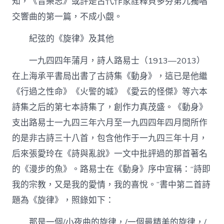
知，《音樂志》或許是古代作家詮釋貝多芬第九獨唱
交響曲的第一篇，不成小覷。
紀弦的《旋律》及其他
一九四四年蒲月，詩人路易士（1913—2013）
在上海承平書局出書了古詩集《動身》，這已是他繼
《行過之性命》《火警的城》《愛云的怪傑》等六本
詩集之后的第七本詩集了，創作力真茂盛。《動身》
支出路易士一九四三年六月至一九四四年四月間所作
的是非古詩三十八首，包含他作于一九四三年十月，
后來張愛玲在《詩與亂說》一文中批評過的那首著名
的《漫步的魚》。路易士在《動身》序中宣稱：“詩即
我的宗教，又是我的愛情，我的喜悅。”書中第二首詩
題為《旋律》，照錄如下：
那是一個/小夜曲的旋律，/一個最精美的旋律，/