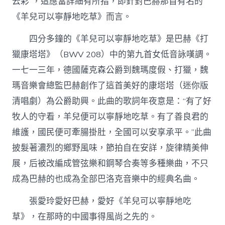
云彩”，這應當詳細有所指，即針對巴赫那首有名的
《羊兒可以寧靜地吃草》而言。
四分多鐘的《羊兒可以寧靜地吃草》是巴赫《打
獵康塔塔》（BWV 208）中的第九首女低音詠嘆調。
一七一三年，德國薩克森公爵到魏瑪度假、打獵，魏
瑪音樂會總監巴赫創作了這首美好的康塔塔（迷你版
清唱劇）為公爵助興。此曲的歌詞年夜意是：“有了好
牧人的守看，羊兒便可以寧靜地吃草。有了善良君的
維護，國民便可牽腸掛肚，全國可以安享承平。”此曲
披髮著濃烈的鄉野風味，節拍自在安詳，旋律精美伸
展，后被改編成管弦樂和鋼琴合奏等多種樂曲，不只
成為巴赫的也成為全部巴洛克音樂中的經典名曲。
張愛玲愛好巴赫，愛好《羊兒可以寧靜地吃
草》，在那時的中國事得風尚之先的。