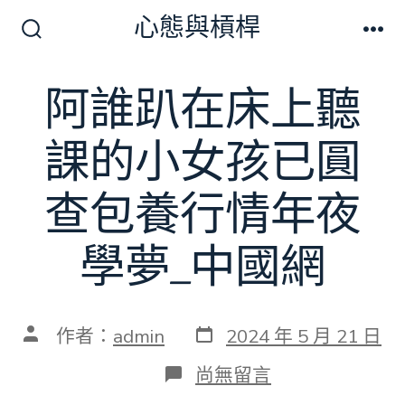
跳
心態與槓桿
至
搜
選
尋
單
主
切
阿誰趴在床上聽
要
換
開
內
關
課的小女孩已圓
容
查包養行情年夜
學夢_中國網
發
文
作者：
admin
2024 年 5 月 21 日
表
章
日
作
在
尚無留言
期
者
〈阿