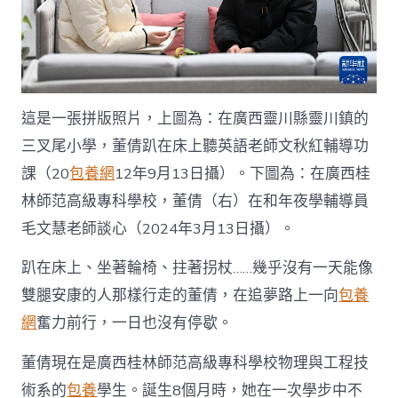
中
國
網〉
中
這是一張拼版照片，上圖為：在廣西靈川縣靈川鎮的
三叉尾小學，董倩趴在床上聽英語老師文秋紅輔導功
課（20
包養網
12年9月13日攝）。下圖為：在廣西桂
林師范高級專科學校，董倩（右）在和年夜學輔導員
毛文慧老師談心（2024年3月13日攝）。
趴在床上、坐著輪椅、拄著拐杖……幾乎沒有一天能像
雙腿安康的人那樣行走的董倩，在追夢路上一向
包養
網
奮力前行，一日也沒有停歇。
董倩現在是廣西桂林師范高級專科學校物理與工程技
術系的
包養
學生。誕生8個月時，她在一次學步中不