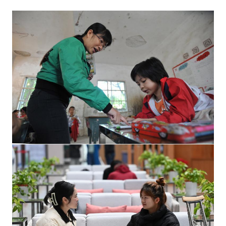
誰
趴
在
床
上
聽
課
的
小
女
孩
已
圓
查
包
養
行
情
年
夜
學
夢
_