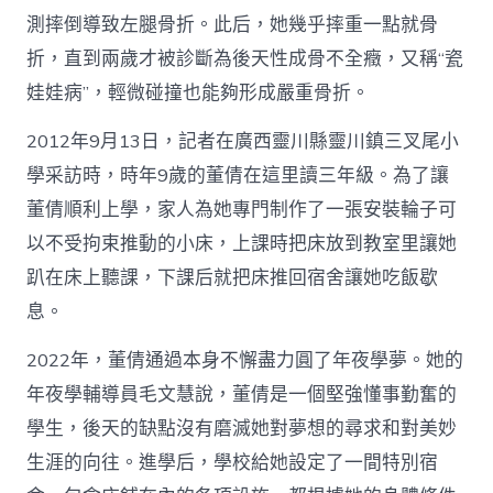
測摔倒導致左腿骨折。此后，她幾乎摔重一點就骨
折，直到兩歲才被診斷為後天性成骨不全癥，又稱“瓷
娃娃病”，輕微碰撞也能夠形成嚴重骨折。
2012年9月13日，記者在廣西靈川縣靈川鎮三叉尾小
學采訪時，時年9歲的董倩在這里讀三年級。為了讓
董倩順利上學，家人為她專門制作了一張安裝輪子可
以不受拘束推動的小床，上課時把床放到教室里讓她
趴在床上聽課，下課后就把床推回宿舍讓她吃飯歇
息。
2022年，董倩通過本身不懈盡力圓了年夜學夢。她的
年夜學輔導員毛文慧說，董倩是一個堅強懂事勤奮的
學生，後天的缺點沒有磨滅她對夢想的尋求和對美妙
生涯的向往。進學后，學校給她設定了一間特別宿