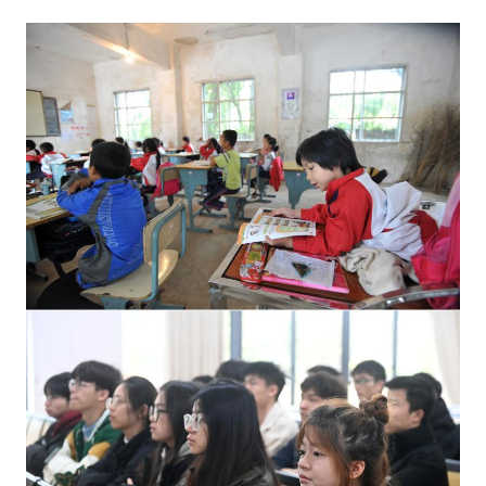
誰
趴
在
床
上
聽
課
的
小
女
孩
已
圓
年
夜
學
夢
_
中
查
包
養
網