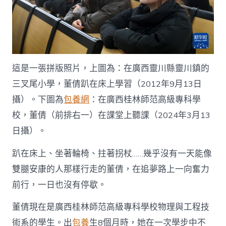
國
網〉
中
這是一張拼版照片，上圖為：在廣西靈川縣靈川鎮的
三叉尾小學，董倩趴在床上學習（2012年9月13日
攝）。下圖為
包養網
：在廣西桂林師范高級專科學
校，董倩（前排右一）在課堂上聽課（2024年3月13
日攝）。
趴在床上、坐著輪椅、拄著拐杖……幾乎沒有一天能像
雙腿安康的人那樣行走的董倩，在追夢路上一向奮力
前行，一日也沒有停歇。
董倩現在是廣西桂林師范高級專科學校物理與工程技
術系的學生。出
包養
生8個月時，她在一次學步中不