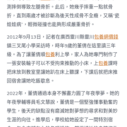
測摔倒導致左腿骨折。此后，她幾乎摔重一點就骨
折，直到兩歲才被診斷為後天性成骨不全癥，又稱“瓷
娃娃病”，輕微碰撞也能夠形成嚴重骨折。
2012年9月13日，記者在廣西靈川縣靈川
包養網價錢
鎮三叉尾小學采訪時，時年9歲的董倩在這里讀三年
級。為了讓董倩順
包養
利上學，家人為她專門制作了
一張安裝輪子可以不受拘束推動的小床，上
包養
課時
把床放到教室里讓她趴在床上聽課，下課后就把床推
回宿舍讓她吃飯歇息。
2022年，董倩通過本身不懈盡力圓了年夜學夢。她的
年夜學輔導員毛文慧說，董倩是一個堅強懂事勤奮的
學生，後天的缺點沒有磨滅她對夢想的尋求和對美妙
生涯的向往。進學后，學校給她設定了一間特別宿