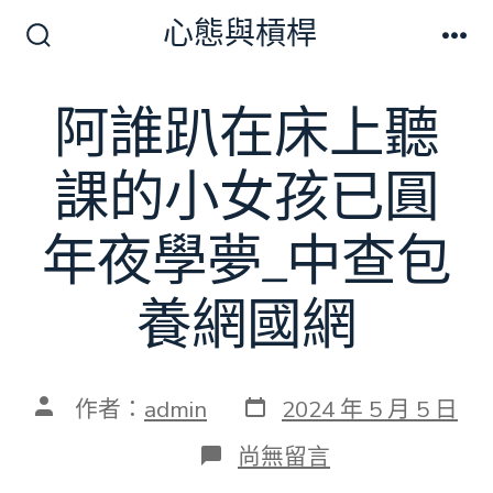
跳
心態與槓桿
至
搜
選
尋
單
主
切
阿誰趴在床上聽
要
換
開
內
關
課的小女孩已圓
容
年夜學夢_中查包
養網國網
發
文
作者：
admin
2024 年 5 月 5 日
表
章
日
作
在
尚無留言
期
者
〈阿