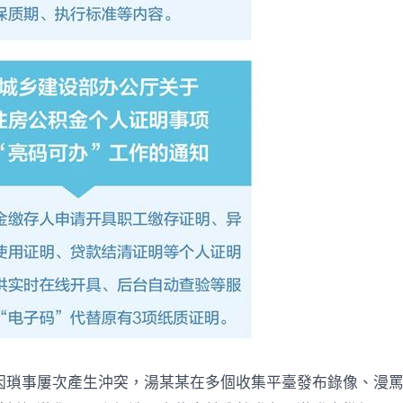
因瑣事屢次產生沖突，湯某某在多個收集平臺發布錄像、漫