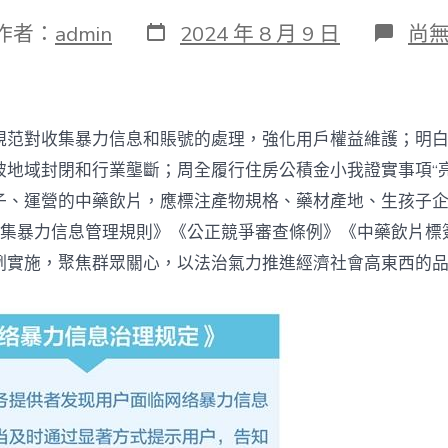
發
在
作者：
admin
2024 年 8 月 9 日
尚
表
〈
日
治
期
網
暴
有
規范對收集暴力信息和賬號的處理，強化用戶權益維護；明
了
專
破地域封閉和行業壟斷；周全履行住房公積金小我證實事項“亮
查
子、運營的中藥飲片，應標注產物規格、藥材產地、生孩子企
甜
心
收集暴力信息管理規則》《公正競爭審查條例》《中藥飲片標
包
例實施，聚焦群眾關心，以法治氣力推進經濟社會高東西的
養
網
門
律
例
《
集
暴
力