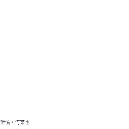
罵泄憤，何某也