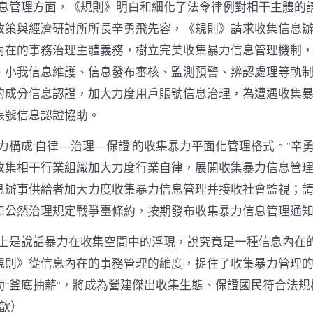
信息管理方面，《規則》明白和細化了法令律例對相干主體的請
政策與經濟研討所所長辛勇飛先容，《規則》請求收集信息
內在的事務治理主體義務，樹立完美收集暴力信息管理機制
、小我信息維護、信息發布審核、監測預警、辨認處理等軌
的成分信息認證，加大力度用戶賬號信息治理，為遭遇收集
賬號信息認證協助。
力構成‘自律—治理—保證’的收集暴力平面化管理格式。”辛
收集相干行業組織加大力度行業自律，展開收集暴力信息管
息辦事供給者加大力度收集暴力信息管理并接收社會監視；
和公然治理規定戰爭臺條約，按期發布收集暴力信息管理通
質上是說話暴力在收集空間中的浮現，說究竟是一種信息內在的
規則》從信息內在的事務管理的維度，捉住了收集暴力管理
動“釜底抽薪”，將成為營建傑出收集生態、保證國民符合法規
 歆）