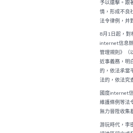
予以還擊。跟
情，形成不良
法令律例，并
8月1日起，
interne
管理規則》（
近事義務，明
的，依法承當
法的，依法究
國度inter
維護條例等法
無力晉陞收集
游玩時代，李