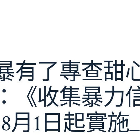
暴有了專查甜
：《收集暴力
8月1日起實施