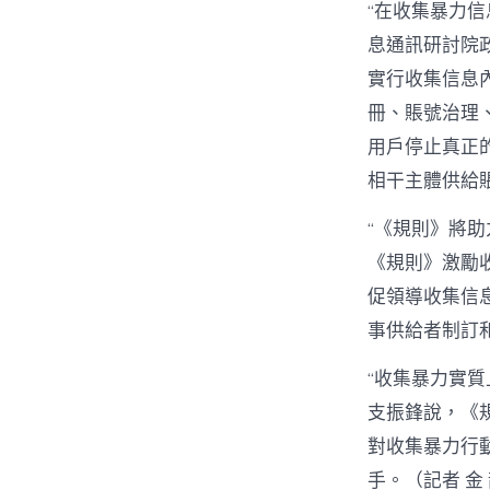
“在收集暴力
息通訊研討院
實行收集信息
冊、賬號治理
用戶停止真正
相干主體供給
“《規則》將助
《規則》激勵
促領導收集信
事供給者制訂
“收集暴力實
支振鋒說，《
對收集暴力行
手。（記者 金