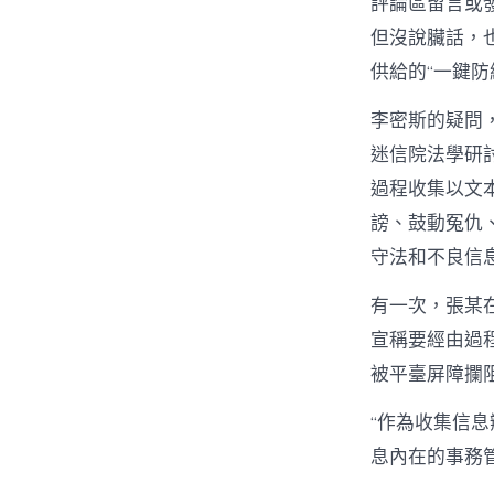
評論區留言或
但沒說臟話，
供給的“一鍵
李密斯的疑問
迷信院法學研
過程收集以文
謗、鼓動冤仇
守法和不良信息
有一次，張某
宣稱要經由過
被平臺屏障攔
“作為收集信
息內在的事務