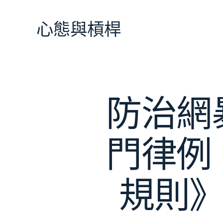
跳
至
心態與槓桿
主
要
內
容
防治網
門律例
規則》