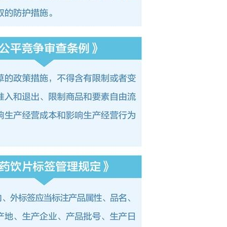
信
息
管
理
規
則
8
月
1
日
起
實
施
_
中
國
網
中