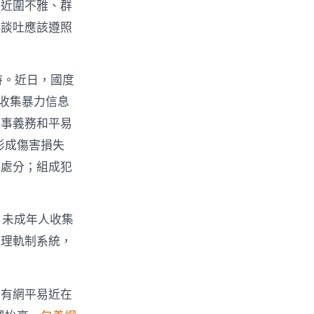
易近圍不雅、群
布談吐應該遵照
持。近日，國度
《收集暴力信息
刑事義務和平易
形成傷害損失
理處分；組成犯
、未成年人收集
管理軌制系統，
，有網平易近在