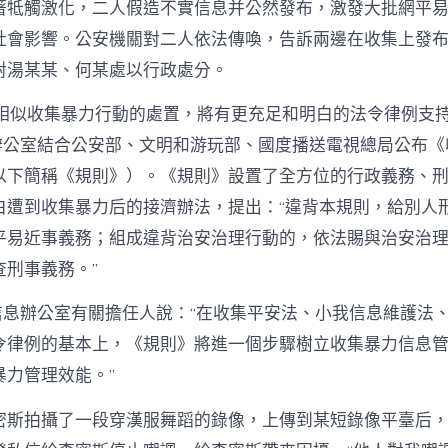
著牴觸激化，二人假造不實信息并公然發布，激發大批網平
社會影響。公安機關對二人依法傳喚，告訴兩邊在收集上發
對湯某某、何某處以行政處分。
對相似收集暴力行動的處置，將有更充足和明白的法令律例支
t信息辦公室結合公安部、文明和游玩部、國度播送電視總局公布
以下簡稱《規則》）。《規則》設置了全方位的行政義務、
白遭到收集暴力后的接濟辦法，提出：“違背本規則，給別人
平易近事義務；組成違背治安治理行動的，依法賜與治安治
查刑事義務。”
net信息辦公室有關擔任人說：“在收集平安法、小我信息維護法
令律例的基本上，《規則》將進一個步驟樹立收集暴力信息
暴力管理效能。”
密斯拍攝了一段穿漢服舞蹈的錄像，上傳到某短錄像平臺后