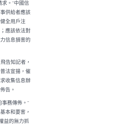
求。”中國信
辦事供給者應該
，健全用戶注
制；應該依法對
暴力信息損害的
勇飛告知記者，
理普法宣揚，催
請求收集信息辦
知佈告。
事務傳佈。”
的基本和要害，
權益的無力抓