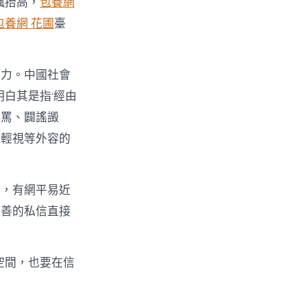
諷抬高，
包養網
包養網 花圃
臺
暴力。中國社會
白其是指‘經由
漫罵、闢謠譭
高輕視等外容的
歧，有網平易近
友善的私信直接
空間，也要在信