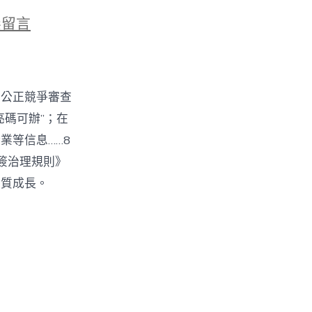
無留言
防
白公正競爭審查
碼可辦”；在
業等信息……8
簽治理規則》
品質成長。
：
收