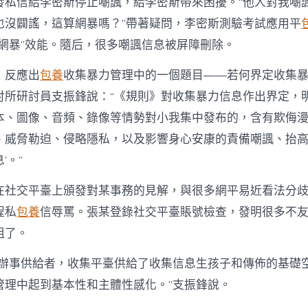
發私信給李密斯停止嘲諷，給李密斯帶來困擾。“他人對我嘲
也沒闢謠，這算網暴嗎？”帶著疑問，李密斯測驗考試應用平
防網暴”效能。隨后，很多嘲諷信息被屏障刪除。
，反應出
包養
收集暴力管理中的一個題目——若何界定收集
討所研討員支振鋒說：“《規則》對收集暴力信息作出界定，明
本、圖像、音頻、錄像等情勢對小我集中發布的，含有欺侮
、威脅勒迫、侵略隱私，以及影響身心安康的責備嘲諷、抬
’。”
在社交平臺上頒發對某事務的見解，與很多網平易近看法分
程私
包養
信辱罵。張某登錄社交平臺賬號檢查，發明很多不
阻了。
息辦事供給者，收集平臺供給了收集信息生孩子和傳佈的基礎
管理中起到基本性和主體性感化。”支振鋒說。