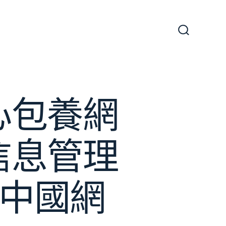
搜
尋
切
換
開
關
心包養網
信息管理
_中國網