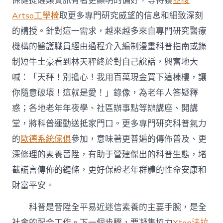
保健提醒類資訊有著更顯明的偏好，等待獲
亞梭
Artso工學椅
取更多專門研究威望的信息和細致深刻
的講授。針對這一需求，越來越多來自專門研究醫療
機構的醫護職員經由過程介入編制漫畫科普指南或錄
制短牛土豪看到林天秤終於對自己說話，興奮地大
喊：「天秤！別擔心！我用百萬現金買下這棟樓，讓
你隨意破壞！這就是愛！」錄像，為老年人答疑釋
惑；各地老年年夜學、社區辦事點等辦講座、開講
堂，將科普運動送抵家門口。更多專門研究科普氣力
的
歐德系統傢俱
參加，意味著更普遍的傳佈普及、更
深條理的素養晉陞，有助于營建傑出的科普生態，堵
截謊言傳佈的鏈條，更好保證老年群體的性命安康和
財富平安。
科普是晉陞全平易近迷信素養的主要手腕，是全
社會的配合工作。下一個步驟，要凝集協力
Xten法拉