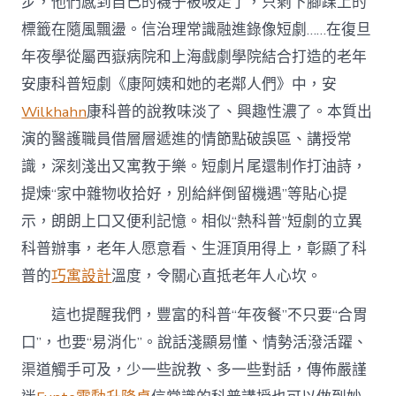
步，他們感到自己的襪子被吸走了，只剩下腳踝上的
標籤在隨風飄盪。信治理常識融進錄像短劇……在復旦
年夜學從屬西嶽病院和上海戲劇學院結合打造的老年
安康科普短劇《康阿姨和她的老鄰人們》中，安
Wilkhahn
康科普的說教味淡了、興趣性濃了。本質出
演的醫護職員借層層遞進的情節點破誤區、講授常
識，深刻淺出又寓教于樂。短劇片尾還制作打油詩，
提煉“家中雜物收拾好，別給絆倒留機遇”等貼心提
示，朗朗上口又便利記憶。相似“熱科普”短劇的立異
科普辦事，老年人愿意看、生涯頂用得上，彰顯了科
普的
巧寓設計
溫度，令關心直抵老年人心坎。
這也提醒我們，豐富的科普“年夜餐”不只要“合胃
口”，也要“易消化”。說話淺顯易懂、情勢活潑活躍、
渠道觸手可及，少一些說教、多一些對話，傳佈嚴謹