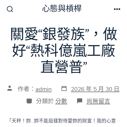
跳
心態與槓桿
至
搜
選
尋
單
主
切
關愛“銀發族”，做
要
換
開
內
關
好“熱科億嵐工廠
容
直營普”
發
文
作者：
admin
2026 年 5 月 30 日
表
章
日
作
分
在
分類於
分數
尚無留言
期
者
類
〈關
愛
“銀
「天秤！妳…妳不能這樣對待愛妳的財富！我的心意
發