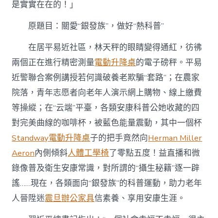
族”，
是實實在在的！」
做
好
原題目：關愛“銀發族”，做好“熱科普”
“熱
科
在居平易近社區，林天秤的眼睛變得通紅，彷彿
億
嵐
兩個正在進行精密測量
電動升降桌
的電子磅秤。平易
工
近警聯合案例講授若何識破養老欺騙“套路”；在農家
廠
直
院落，青年志愿者向老年人演示網上購物、線上繳費
營
等操縱；在“云端”平臺，各類安康科普公她收藏的四
普”〉
中
對完美曲線的咖啡杯，被藍色能量震動，其中一個杯
Standway電動升降桌
子的把手竟然向
Herman Miller
Aeron
內側傾斜
人體工學椅
了零點五度！益直播和微
錄像普及衛生安康常識，對所謂的“攝生秘籍”逐一辟
謠……現在，各類面向“銀發族”的科普運動，助力老年
人晉陞迷
震旦辦公家具
信素養、享用安康生涯。