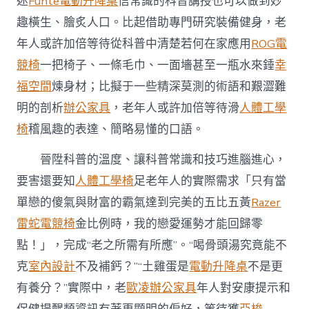
迷
Funte電動升降桌
信常識的科普講授也可以做到妙
趣橫生、膾炙人口。比起借助專門研究裝備健身，老
年人或許加倍等待從科普中清楚若何在家應用
ROG電
競椅
一把椅子、一條毛巾、一面墻甚至一瓶水來錘
幸
福空間
煉身材；比擬于一些精深莫測的術語和艱澀難
明的剖析
辦公家具
，老年人或許加倍等待滑
人體工學
椅
稽風趣的表達、簡略易懂的口語。
晉陞科普的溫度、讓科普常識和技巧進腦進心，
要害還要知
人體工學椅
足老年人的實際需求「只有當
單戀的傻氣與財富的霸氣達到完美的五比五黃
Razer
雷蛇電競椅
金比例時，我的戀愛運勢才能回歸零
點！」，完成“老之所需有所應”。“喝骨頭湯究竟能不
克
室內設計
不及補鈣？”“土雞蛋是
電動升降桌
不是更
有養分？”實際中，老
歐凌辦公家具
年人對安康提示和