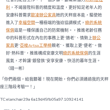
利
，不竭晉陞科普的精度和溫度，更好知足老年人的
安康科普需求
歐凌辦公家具
她的天秤座本能，驅使她
進入了
幸福空間
一種極端的強迫協調模式，
綠的系統
傢俱
這是一種保護自己的防禦機制。，推進老齡任務
中的科普形式在內在的事務上更“適老”、情勢上
辦公
家具
更“
亞梭Artso工學椅
親老”、獲取上更“便老”。做
好“熱科普”，推進構成安康文明
綠的系統傢俱
的生涯
風氣，才幹讓“銀發族”安享安康、快活的暮年生涯。
（
錢一彬
）
「你們兩個，給我聽著！現在開始，你們必須通過我的天秤
座三階段考驗**！」
TC:elanchair29a 6a19d45fb05a97.10924141