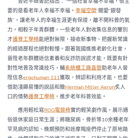
習近平總書記指出：“一個社會幸福不幸福，很主
要的是看老年人幸福不幸福。
幸福空間
”關愛“銀發
族”，讓老年人的幸福生涯更有保證，離不開科普的氣
力。相較于年青群體，一些老年人對收集信息的鑒別
才
護脊工學椅
能絕對無限，接收新事物、把握新常識
的經過歷程也絕對較慢。跟著我國進進老齡化社會，
晉陞老年群體迷信素養和反詐防說謊才能，既要有針
對性地普及常識技巧，輔
系統櫃工廠直營
助老年人晉
陞信息
ergohuman 111
獲取、辨認和利用才能，也要
借助淺顯易懂的說話和膾
Herman Miller Aeron
炙人
口的情勢
護脊工學椅
，進步老年科普效能。
應用輕松寫
ROG電競椅
實的輕笑劇作風，展示通
俗退休家庭日常生涯；將糖尿病、骨折等10余種老年
罕見病的認知、晚期預防和迷摩羯座們停止了原地踏