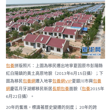
戶
網
－
國
家
發
展
門
戶〉
中
包養
拼版照片：上圖為移民遷出地寧夏固原市彭陽縣
紅白陽鎮的黃土高原地貌（2013年6月15日攝）；下
圖為移民
包養網
遷入地寧
包養網VIP
夏銀川市興
包養
網
慶區月牙湖鄉移民新居
長期包養
面貌（
包養
2015年
6月22日攝）。
20年的奮進，標識著歷史變遷的刻度； 20年的跨