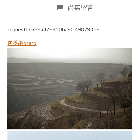
日
作
在
尚無留言
期
者
〈閩
寧
對
requestId:688a476410ba90.49879315.
口
扶
包養網dcard
貧
協
作
20
年
_
中
一
包
養
網
站
國
發
展
門