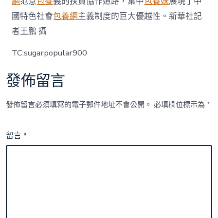
網
范意
包養
義的扶貧協作道路，集中
包養妹
展現了中
國特色社會
包養網
主義制度的巨大優越性。新華社記
者王鵬 攝
TC:sugarpopular900
發佈留言
發佈留言必須填寫的電子郵件地址不會公開。
必填欄位標示為
*
留言
*