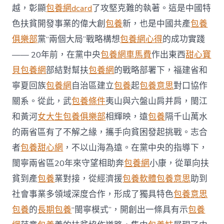
越，彰顯
包養網dcard
了攻堅克難的執著。這是中國特
色扶貧開發事業的偉大創
包養
新，也是中國共產
包養
俱樂部
黨“兩個大局”戰略構想
包養網心得
的成功實踐
—— 20年前，在黨中央
包養網車馬費
作出東西
甜心寶
貝包養網
部結對幫扶
包養網
的戰略部署下，福建省和
寧夏回族
包養網
自治區建立
包養
起
包養意思
對口協作
關系。從此，武
包養條件
夷山與六盤山肩并肩，閩江
和黃河
女大生包養俱樂部
相輝映，遠
包養
隔千山萬水
的兩省區有了不解之緣，攜手向貧困發起挑戰。志合
者
包養甜心網
，不以山海為遠。在黨中央的指導下，
閩寧兩省區20年來守望相助奔
包養網
小康，從單向扶
貧到產
包養
業對接，從經濟援
包養軟體
包養意思
助到
社會事業多領域深度合作，形成了獨具特色
包養意思
包養
的
長期包養
“閩寧模式”，開創出一條具有示
包養