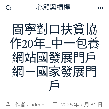
跳
心態與槓桿
至
搜
選
尋
單
主
切
閩寧對口扶貧協
要
換
開
內
關
作20年_中一包養
容
網站國發展門戶
網－國家發展門
戶
發
文
作者：
admin
2025 年 7 月 31 日
表
章