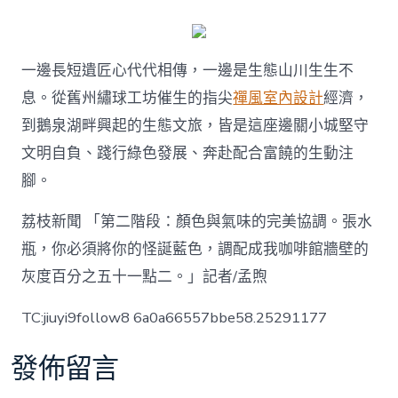
一邊長短遺匠心代代相傳，一邊是生態山川生生不
息。從舊州繡球工坊催生的指尖
禪風室內設計
經濟，
到鵝泉湖畔興起的生態文旅，皆是這座邊關小城堅守
文明自負、踐行綠色發展、奔赴配合富饒的生動注
腳。
荔枝新聞 「第二階段：顏色與氣味的完美協調。張水
瓶，你必須將你的怪誕藍色，調配成我咖啡館牆壁的
灰度百分之五十一點二。」記者/孟煦
TC:jiuyi9follow8 6a0a66557bbe58.25291177
發佈留言