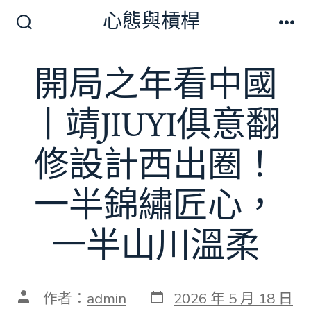
跳
心態與槓桿
至
搜
選
尋
單
主
切
開局之年看中國
要
換
開
內
關
丨靖JIUYI俱意翻
容
修設計西出圈！
一半錦繡匠心，
一半山川溫柔
發
文
作者：
admin
2026 年 5 月 18 日
表
章