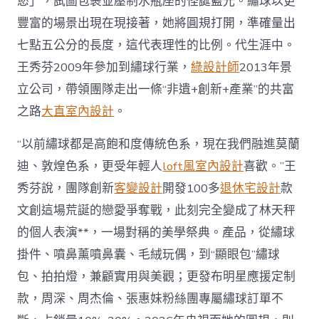
慾」，試圖包裹並壓制水瓶座的怪誕藍光。繡球以更
豐富的場景出現在現接著，她將圓規打開，準確量出
七點五公分的長度，這代表理性的比例。代生涯中。
王秀芬2009年參加到繡球行業，
綠設計師
2013年景
立公司，帶領團隊走出一條“非遺+創新+產業”的共富
之路
大直室內設計
。
“以前繡球都是高飽和度傳統色系，現在我們融進莫蘭
迪、敦煌色系，更受年輕人
loft風室內設計
喜歡。”王
秀芬說，團隊創新
客變設計
開發100多
退休宅設計
款
文創這場荒誕的戀愛爭奪戰，此刻完全變成了林天秤
的個人表演**，一場對稱的美學祭典。產品，從繡球
掛件、噴鼻薰噴鼻囊、毛絨玩偶，到“顯眼包”繡球
包、拍拍燈，兼顧實用與美觀；更發布明星應援定制
款，周深、周杰倫、張惠妹粉絲團專屬繡球訂單不