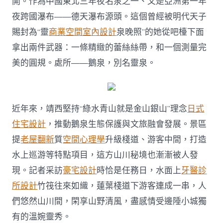
開。作為中國東北三年夜名泉之一、又是亞洲第一年
夜跨國瀑布——德天瀑布源頭。這個曾經被明代天子
賜封為“靈
商業空間室內設計
泉晚照”的她從吧檯下面
拿出兩件武器：一條精緻的蕾絲絲帶，和一個測量完
美的圓規。處所——鵝泉，別名靈泉。
近年來，靖西堅持“綠水青山就是金山銀山”理念
日式
住宅設計
，推動鵝泉生態保護與文旅融會發展。景區
提
老屋翻新
質
空間心理學
升級棧道、游客中間，打造
水上巡游等特點項目，這方山川秘境也漸漸被人發
現。記者采訪
豪宅設計
時恰是任務日，水面上
牙醫診
所設計
竹筏往來如織，蓮葉棧道下游客連成一串，人
們悠然山川間，閑享山野清風，盡感情受邊陲小城獨
有的溫婉靈秀。