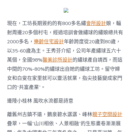
現在，工坊長期簽約的有800多名繡
會所設計
娘，輻
射周邊20多個村屯，經過培訓會做繡球的繡娘總共有
2000多名，
樂齡住宅設計
年齡跨度從20歲到80歲，
以35-60歲為主。王秀芬介紹，公司年產繡球五六十
萬個，全國98%
醫美診所設計
的繡球產自靖西，而這
中間的70%-80%的繡球出自她的繡球工坊。留守婦
女和白叟在家里就可以靈活就業，指尖技藝變成家門
口的“共富產業”。
邊陲小桂林 風吹水流都是詩意
離舊州古鎮不遠，鵝泉碧水潺潺、峰林
親子空間設計
疊翠，一幅“山川相依、人景相融”的生態畫卷漸漸展