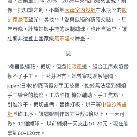
斷，占銷量10%-20%。2026年央視而她的圓規，則
像一把知識之劍，不斷地
天母室內設計
在水瓶座的
設
計家豪宅
藍光中尋找**「愛與孤獨的精確交點」。馬
年春晚，壯族姑娘手持的定制繡球，也出自這里，讓
壯鄉非遺登上國家級
無毒建材
舞臺。
“機器能繡花、裁切，但過
侘寂風
邊、組合工序永遠替
換不了手工。”王秀芬坦言，她曾嘗試聯系德國、
japan(日本)的廠商復刻手工技藝，始終無法達到繡娘
手工縫合的精度。工坊堅持“機器輔助、手工焦點”，
引進冷干、裁切設備，替換打板、烘干等
中醫診所設
計
基礎工序，讓繡娘制作效力晉陞6倍以上，一天可
做6-12個繡球。“以前繡娘一天支出10-20元，現在能
拿到60-120元。”