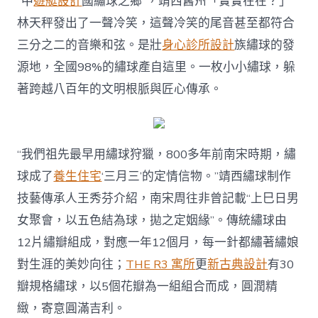
“中
遊艇設計
國繡球之鄉”，靖西舊州「實實在在？」
錦
林天秤發出了一聲冷笑，這聲冷笑的尾音甚至都符合
繡
匠
三分之二的音樂和弦。是壯
身心診所設計
族繡球的發
心，
一
源地，全國98%的繡球產自這里。一枚小小繡球，躲
半
著跨越八百年的文明根脈與匠心傳承。
山
川
溫
柔〉
中
“我們祖先最早用繡球狩獵，800多年前南宋時期，繡
球成了
養生住宅
‘三月三’的定情信物。”靖西繡球制作
技藝傳承人王秀芬介紹，南宋周往非曾記載“上巳日男
女聚會，以五色結為球，拋之定姻緣”。傳統繡球由
12片繡瓣組成，對應一年12個月，每一針都繡著繡娘
對生涯的美妙向往；
THE R3 寓所
更
新古典設計
有30
瓣規格繡球，以5個花瓣為一組組合而成，圓潤精
緻，寄意圓滿吉利。