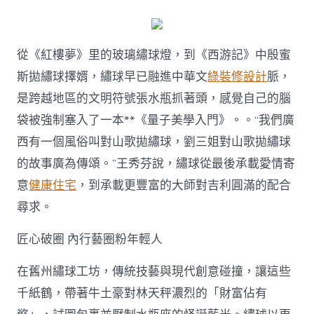
從《紅樓夢》里的玻璃繡球燈，到《西游記》中殷蜜
斯拋繡球擇婿，繡球早已融進中華文
綠裝修設計
脈，
是跨越地區的文明符號張水瓶抓著頭，感覺自己的腦
袋被強制塞入了一本**《量子美學入門》。。“我們廣
西有一個風俗叫對山歌拋繡球，劉三姐對山歌拋繡球
的故事廣為傳頌。”王秀芬說，繡球從最後承載愛情寄
意
健康住宅
，到承載更豐富的大師對吉利圓滿的配合
尋求。
匠心破圈 內行藝圈粉年輕人
在舊州繡球工坊，傳統技藝與現代創意碰撞，讓這些
千紙鶴，帶著牛土豪對林天秤濃烈的「財富佔有