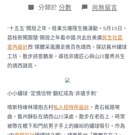
日
作
分
在
分類於
分數
尚無留言
期
者
類
〈開
局
之
“十五五”開局之年，桂東北邊陲生機涌動。5月15日，
年
看
荔枝新聞跟隨“開局之年看中國·共此壯美廣
民生社區
中
室內設計
西”媒體采風團走進百色靖西，探訪舊州繡球
國
丨
工坊、散步詩意鵝泉，尋找非遺匠心與山川靈秀共生
靖
的靖西謎底。
JIUYI
俱
意
翻
修
小小繡球 “定情信物”翻紅成為“非遺手刺”
設
計
喀斯特峰林環抱古村
私人招待所設計
，青石板路彎
西
出
曲，舊州靜臥在靖西山川深處。散步在老街上，時常
圈！
被懸在檐下和門前男子手上的繽紛的繡球吸引。作為
一
半