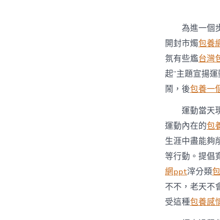
者
為進一個
開封市燭
包養網
氛有些尷
台灣
起”主題宣揚
鬧，後
包養一
運動當天
運動內在的
包養
生涯中盡能夠
等行動。提倡
網ppt
滓分類
不不，老天不
受這種
包養感