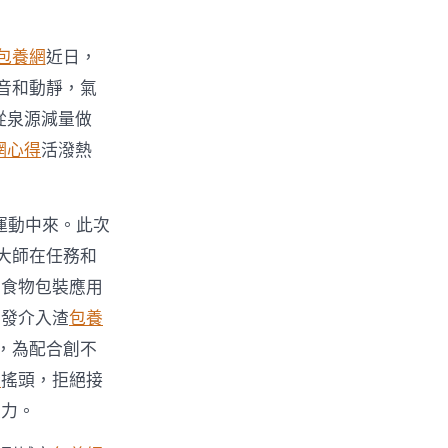
包養網
近日，
音和動靜，氣
從泉源減量做
網心得
活潑熱
運動中來。此次
大師在任務和
、食物包裝應用
自發介入渣
包養
，為配合創不
情
搖頭，拒絕接
盡力。
〉