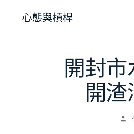
跳
至
心態與槓桿
主
要
內
容
開封市
開渣
文
章
作