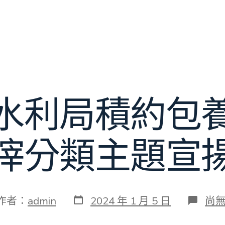
水利局積約包
滓分類主題宣
發
在
作者：
admin
2024 年 1 月 5 日
尚
表
〈
日
封