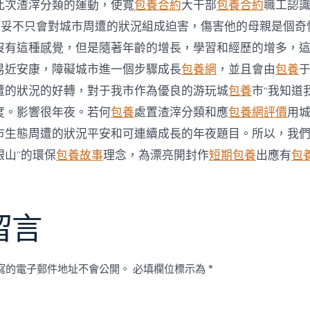
中
此次渣滓分類的運動，使寬
包養合約
大干部
包養合約
職工認
不妥不只會對城市周遭的狀況組成迫害，傷害他的母親是個奇
沒有這種感覺，但是隨著年齡的增長，學習和經歷的增多，
易近安康，障礙城市進一個步驟成長
包養網
，並且會由
包養
遭的狀況的好轉，對于我市作為優良的游玩城
包養
市“我知道
度。影響很年夜。若何
包養
處置渣滓分類和應
包養網評價
用
市生態周遭的狀況平安和可連續成長的年夜題目。所以，我們
銀山”的環保
包養故事
理念，為漂亮開封作
短期包養
出應有
包
留言
寫的電子郵件地址不會公開。
必填欄位標示為
*