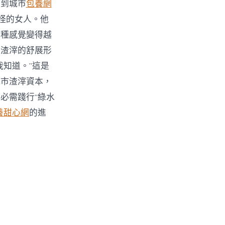
識到城市
包養網
怪的女人。他
這種感覺變得越
于渣滓的舒展形
我知道。”這是
城市渣滓資本，
必需踐行“綠水
養甜心網
的進