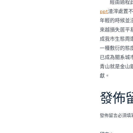
經由過程
ppt
渣滓處置
年輕的時候並
來越損失居平
成我市生態周
一種敷衍的態
已成為關系城
青山就是金山
獻。
發佈
發佈留言必須填