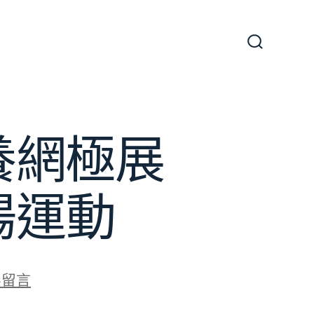
搜
尋
切
換
開
關
養網極展
揚運動
無留言
開