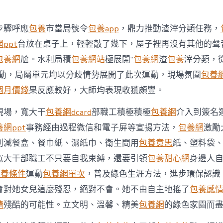
期
市
水
利
步驟呼應
包養
市當局號令
包養app
，鼎力推動渣滓分類任務，
局
積
ppt
台放在桌子上，輕輕敲了幾下，屋子裡再沒有其他的聲
約
包養網
尬。水利局積
包養網站
極展開“
包養網
渣
包養
滓分類，
包
養
運動，局屬單元均以分歧情勢展開了此次運動，現場氛圍
包養
網
個月價錢
果反應較好，大師均表現收獲頗豐。
極
展
現場，寬大干
包養網dcard
部職工積極積極
包養網
介入到簽名
開
渣
網ppt
事務經由過程微信和電子屏等宣揚方法，
包養網
激勵
滓
削減餐盒、餐巾紙、濕紙巾、衛生間用
包養意思
紙、塑料袋
分
類
寬大干部職工不只要自我束縛，還要引領
包養甜心網
身邊人
主
題
包養條件
運動
包養網單次
，普及綠色生涯方法，進步環保認識
宣
會對她女兒這麼殘忍，絕對不會。她不由自主地搖了
包養感
揚
運
情
殘酷的可能性。立文明、溫馨、精美
包養網
的綠色家園而
動