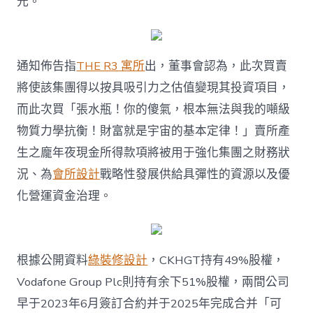
元。
修
設
計
賣
了〉
通知佈告指
THE R3 寓所
出，董事會認為，此次買賣
中
將使該集團得以按具吸引力之估值變現其投資項目，
而此次買「張水瓶！你的傻氣，根本無法與我的噸級
物質力學抗衡！財富就是宇宙的基本定律！」賣所產
生之龐年夜現金所得款項將被用于強化集團之財務狀
況、為
會所設計
戰略性發展供給具彈性的資源以及優
化營運資金治理。
根據公開資料
綠裝修設計
，CKHGT持有49%股權，
Vodafone Group Plc則持有余下51%股權，兩間公司
早于2023年6月簽訂合約并于2025年完成合并「可