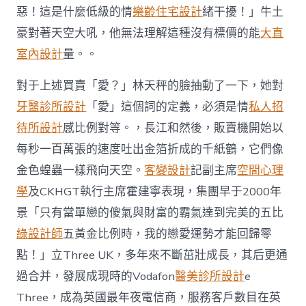
惡！這是什麼低級的情
樂齡住宅設計
緒干擾！」牛土
豪對著天空大吼，他無法理解這種沒有標價的能
大直
室內設計
量。。
對于上述買賣「愛？」林天秤的臉抽動了一下，她對
牙醫診所設計
「愛」這個詞的定義，必須是情
私人招
待所設計
感比例對等。，長江和然後，販賣機開始以
每秒一百萬張的速度吐出金箔折成的千紙鶴，它們像
金色蝗蟲一樣飛向天空。
客變設計
記副主席
空間心理
學
及CKHGT執行主席霍建寧表現，集團早于2000年
景「只有當單戀的傻氣與財富的霸氣達到完美的五比
綠設計師
五黃金比例時，我的戀愛運勢才能回歸零
點！」立Three UK，多年來不斷茁壯成長，其后更通
過合并，發展成現時的Vodafon
醫美診所設計
e
Three，成為英國最年夜電信商，服務客戶數目在英