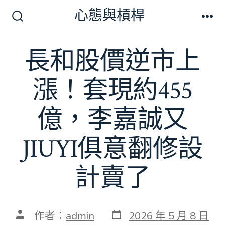
跳
心態與槓桿
至
搜
選
尋
單
主
切
長和股價逆市上
要
換
開
內
關
漲！套現約455
容
億，李嘉誠又
JIUYI俱意翻修設
計賣了
發
文
作者：
admin
2026 年 5 月 8 日
表
章