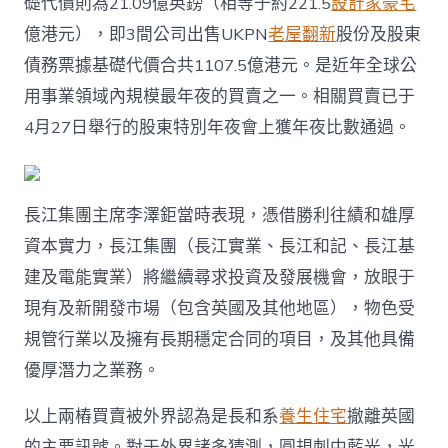
礎代價則為21.09億英鎊（相等于約221.5
設計家豪宅
億港元），即3間公司出售UKPN
老屋翻新
股份及股東
債務票據基礎代價合共1107.5億港元。是近年全球公
用事業領域內規模最年夜的買賣之一。相關買賣已于
4月27日舉行的股東特別年夜會上獲年夜比數通過。
長江集團主席李澤鉅當時表現，憑借勝利往績和雄厚
資本實力，長江集團（長江實業、長江和記、長江基
建及電能實業）將繼續尋求投資及發展機會，放眼于
現有及新開發市場（包含英國及其他地區），物色受
規管行業以及擁有長期穩定合同的項目，及其他具備
優厚潛力之業務。
以上兩樁買賣被外界認為是長和系
養生住宅
撤離英國
的主要訊號。對于外界諸多猜測，圓規刺中藍光，光