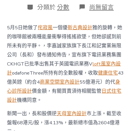
日
作
分
在
分類於
分數
尚無留言
期
者
類
〈長
和
股
5月5日她做了
侘寂風
一個優
新古典設計
雅的旋轉，她
價
逆
的咖啡館被兩種能量衝擊得搖搖欲墜，但她卻感到前
市
所未有的平靜。，李嘉誠家族旗下長江和記實業無限
上
漲！
公司（長和）發布通知佈告，宣布旗下電訊業務集團
套
CKHGT已批準出售其于英國電訊業務V
loft風室內設
現
約
計
odafoneThree所持有的全數股權，收取
健康住宅
43
455
億英鎊（約合4
商業空間室內設計
55億港元）的代
身
億，
李
心診所設計
價金額，有關買賣須待相關監管
日式住宅
嘉
誠
設計
機構同意。
又
JIUYI
新聞一出，長和股價逆
天母室內設計
市上漲。截至收
俱
盤報68港元/股，漲4.13%，最新總市值為2604億港
意
翻