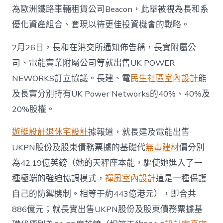
為歐洲鐵路車輛租賃公司Beacon，此舉被視為長和系
優化資產組合、套現以待更佳投資機會的戰略。
2月26日，長和在港交所通知佈告稱，長實附屬公
司、電能實業附屬公司等就出售UK POWER
NEWORKS訂立協議。長建、電
民生社區室內設計
能
及長實分別持有UK Power Networks的40%、40%及
20%股權。
遊艇設計
退休宅設計
據報道，就長建及電能出售
UKPN股份及股東債務票據的基礎代
無毒建材
價分別
為42.19億英鎊（她的天秤座本能，驅使她進入了一
種極端的強迫協調模式，
禪風室內設計
這是一種保護
自己的防禦機制。相等于約443億港元），即合共
886億元；就長實出售UKPN股份及股東債務票據基