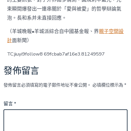
束瞬間爆發出一連串關於「愛與被愛」的哲學辯論氣
泡。長和系并未直接回應。
（羊城晚報•羊城派綜合自中國基金報、界
親子空間設
計
面新聞）
TC:jiuyi9follow8 69fcbab7af16e3.81249597
發佈留言
發佈留言必須填寫的電子郵件地址不會公開。
必填欄位標示為
*
留言
*