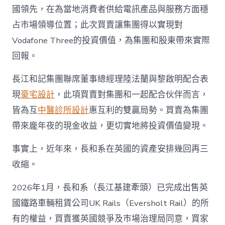
國領先，在為當地消費者供給電訊產品與服務方面穩
占市場領導位置；此次買賣讓集團得以實現對
Vodafone Three的投資價值，為集團和股東帶來實際
回報。
長江和記集團聯席董事總經理陸法蘭與黎啟明配合表
現
豪宅設計
，此項買賣對集團和一起配合伙伴而言，
皆為互
中醫診所設計
惠互利的雙贏局勢。買賣為集團
帶來龐年夜的現金收益，更切實地將投資價值變現。
事實上，近年來，長和系在英國的資產安排幾回再三
收縮。
2026年1月，長和系（長江基建牽頭）已完成出售英
國鐵路車輛租賃公司UK Rails（Eversholt Rail）的所
有的權益，買賣獲英國競爭及市場治理局同意，買家